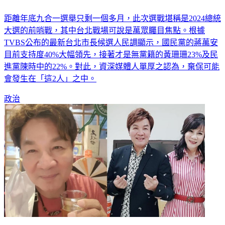
距離年底九合一選舉只剩一個多月，此次選戰堪稱是2024總統
大選的前哨戰，其中台北戰場可說是萬眾矚目焦點。根據
TVBS公布的最新台北市長候選人民調顯示，國民黨的蔣萬安
目前支持度40%大幅領先，接著才是無黨籍的黃珊珊23%及民
進黨陳時中的22%。對此，資深媒體人單厚之認為，棄保可能
會發生在「這2人」之中。
政治