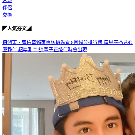
宮城
伴侶
交換
◤人氣夯文◢
何潤東、曹佑寧獨家專訪搶先看
8月緣分排行榜 這星座遇見心
靈夥伴
超準測字!這輩子正緣何時會出現