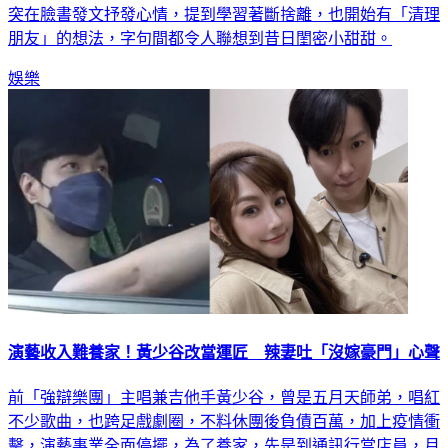
突在臉書發文抒發心情，提到學習著斷捨離，也開始有「清理
朋友」的想法，字句間都令人聯想到昔日閨密小甜甜。
娛樂
演藝收入難養家！黃少谷改當運匠 辣妻吐「沒嫁豪門」心聲
前「強辯樂團」主唱兼吉他手黃少谷，曾是五月天師弟，唱紅
不少歌曲，也跨足戲劇圈，不料休團後負債百萬，加上疫情衝
擊，演藝事業全面停擺，為了養家，先是到通訊行當店員，月