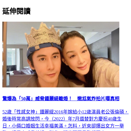
延伸閱讀
驚爆為「50萬」威脅鍾麗緹離婚！ 嫩尪氣炸拍片曝真相
52歲「性感女神」鍾麗緹2016年嫁給小12歲演員老公張倫碩，
婚後時常高調放閃，今（2022）年7月還替對方慶祝40歲生
日，小倆口婚姻生活幸福美滿。怎料，近來卻爆出女方一舉