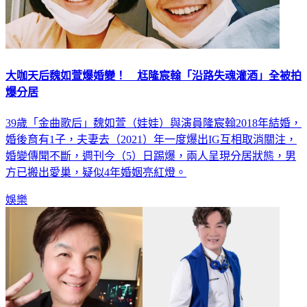
大咖天后魏如萱爆婚變！ 尪隆宸翰「沿路失魂灌酒」全被拍
爆分居
39歲「金曲歌后」魏如萱（娃娃）與演員隆宸翰2018年結婚，
婚後育有1子，夫妻去（2021）年一度爆出IG互相取消關注，
婚變傳聞不斷，週刊今（5）日踢爆，兩人呈現分居狀態，男
方已搬出愛巢，疑似4年婚姻亮紅燈。
娛樂