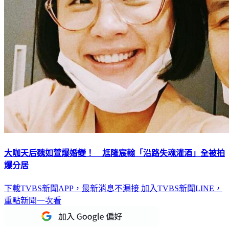
大咖天后魏如萱爆婚變！ 尪隆宸翰「沿路失魂灌酒」全被拍
爆分居
下載TVBS新聞APP，最新消息不漏接
加入TVBS新聞LINE，
重點新聞一次看