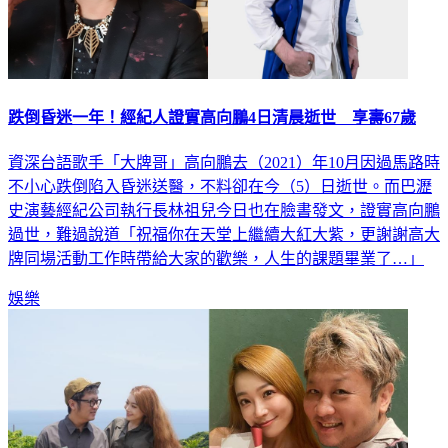
跌倒昏迷一年！經紀人證實高向鵬4日清晨逝世 享壽67歲
資深台語歌手「大牌哥」高向鵬去（2021）年10月因過馬路時
不小心跌倒陷入昏迷送醫，不料卻在今（5）日逝世。而巴瀝
史演藝經紀公司執行長林祖兒今日也在臉書發文，證實高向鵬
過世，難過說道「祝福你在天堂上繼續大紅大紫，更謝謝高大
牌同場活動工作時帶給大家的歡樂，人生的課題畢業了…」
娛樂