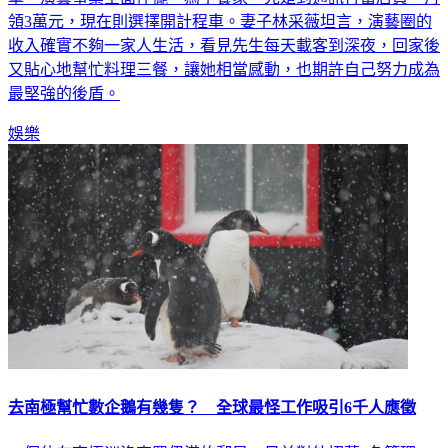
領3萬元，現在則選擇開計程車。妻子林采薇坦言，演藝圈的
收入確實不夠一家人生活，看見先生每天載客到深夜，回家後
又貼心地幫忙料理三餐，讓她相當感動，也期許自己努力成為
最堅強的後盾。
娛樂
去南極幫忙數企鵝有幾隻？ 全球最怪工作吸引6千人應徵