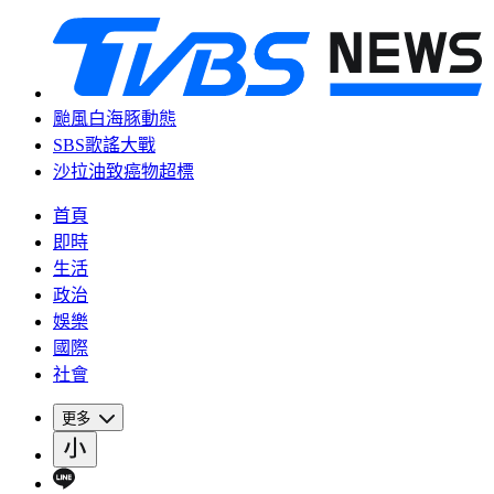
颱風白海豚動態
SBS歌謠大戰
沙拉油致癌物超標
首頁
即時
生活
政治
娛樂
國際
社會
更多