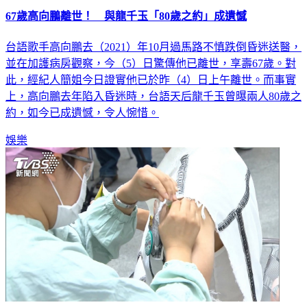
67歲高向鵬離世！ 與龍千玉「80歲之約」成遺憾
台語歌手高向鵬去（2021）年10月過馬路不慎跌倒昏迷送醫，
並在加護病房觀察，今（5）日驚傳他已離世，享壽67歲。對
此，經紀人簡姐今日證實他已於昨（4）日上午離世。而事實
上，高向鵬去年陷入昏迷時，台語天后龍千玉曾曝兩人80歲之
約，如今已成遺憾，令人惋惜。
娛樂