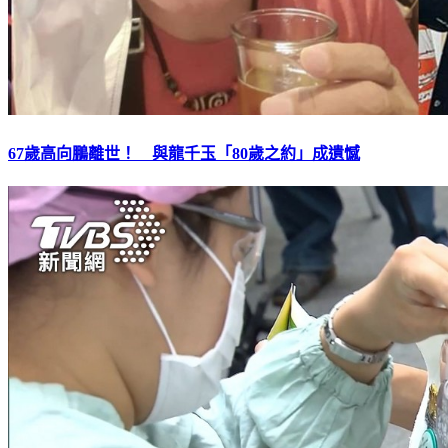
67歲高向鵬離世！ 與龍千玉「80歲之約」成遺憾