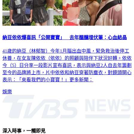
納豆依依爆喜訊「公開寶寶」 去年醞釀埋伏筆：心血結晶
41歲的納豆（林郁智）今年1月腦出血中風，緊急救治後停工
休養，在女友陳依依（依依）的照顧與陪伴下狀況好轉。依依
今（5）日分享一段影片宣布喜訊，表示與納豆2人自去年籌劃
至今的品牌將上市，片中依依和納豆穿著防塵衣，對鏡頭開心
表示：「來看我們的小寶寶！」更多新聞：
娛樂
深入時事，一觸即見