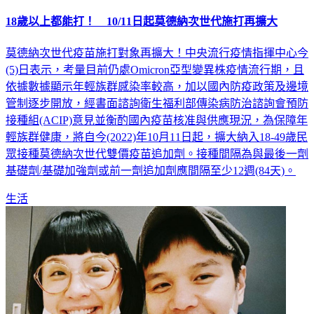
18歲以上都能打！ 10/11日起莫德納次世代施打再擴大
莫德納次世代疫苗施打對象再擴大！中央流行疫情指揮中心今
(5)日表示，考量目前仍處Omicron亞型變異株疫情流行期，且
依據數據顯示年輕族群感染率較高，加以國內防疫政策及邊境
管制逐步開放，經書面諮詢衛生福利部傳染病防治諮詢會預防
接種組(ACIP)意見並衡酌國內疫苗核准與供應現況，為保障年
輕族群健康，將自今(2022)年10月11日起，擴大納入18-49歲民
眾接種莫德納次世代雙價疫苗追加劑。接種間隔為與最後一劑
基礎劑/基礎加強劑或前一劑追加劑應間隔至少12週(84天)。
生活