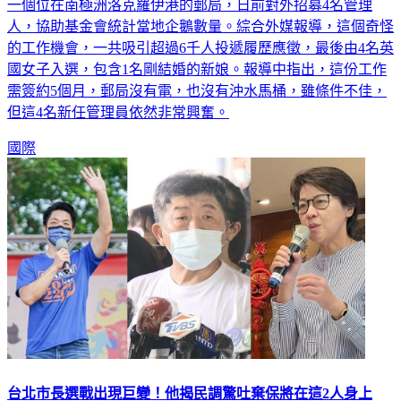
一個位在南極洲洛克羅伊港的郵局，日前對外招募4名管理
人，協助基金會統計當地企鵝數量。綜合外媒報導，這個奇怪
的工作機會，一共吸引超過6千人投遞履歷應徵，最後由4名英
國女子入選，包含1名剛結婚的新娘。報導中指出，這份工作
需簽約5個月，郵局沒有電，也沒有沖水馬桶，雖條件不佳，
但這4名新任管理員依然非常興奮。
國際
台北市長選戰出現巨變！他揭民調驚吐棄保將在這2人身上