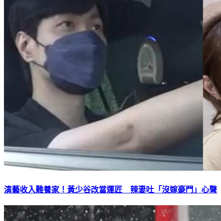
演藝收入難養家！黃少谷改當運匠 辣妻吐「沒嫁豪門」心聲