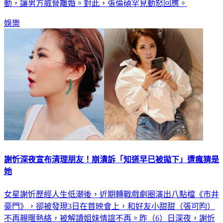
動，讓男方威脅離婚。對此，張倫碩罕見動怒回應。
娛樂
謝忻深夜宣布清理朋友！崩潰訴「知道早已被拋下」遭瘋猜是
她
女星謝忻歷經人生低潮後，近期轉戰戲劇圈演出八點檔《市井
豪門》，卻被發現3日在首映會上，和好友小甜甜（張可昀）
不再親暱熱絡，被解讀姐妹情誼不再。昨（6）日深夜，謝忻