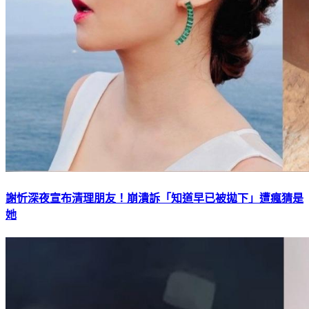
謝忻深夜宣布清理朋友！崩潰訴「知道早已被拋下」遭瘋猜是
她