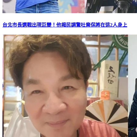
台北市長選戰出現巨變！他揭民調驚吐棄保將在這2人身上