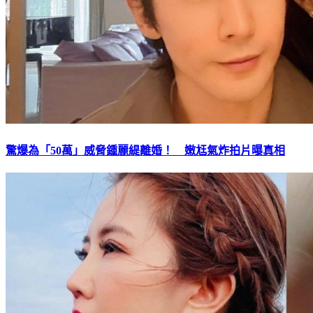
驚爆為「50萬」威脅鍾麗緹離婚！ 嫩尪氣炸拍片曝真相