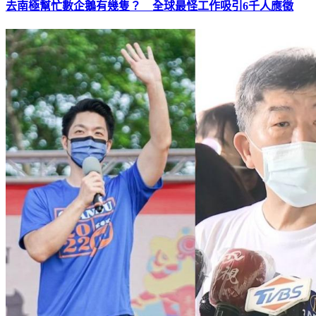
去南極幫忙數企鵝有幾隻？ 全球最怪工作吸引6千人應徵