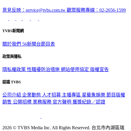
意見反映：service@tvbs.com.tw
觀眾服務專線：02-2656-1599
TVBS新聞網
關於我們
56新聞台節目表
政策與隱私
隱私權政策
性騷擾防治措施
網站使用協定
版權宣告
認識 TVBS
公司介紹
企業動態
人才招募
主播專區
星藝象娛樂
節目版權
銷售
公開招標
業務服務
官方聲明
獲獎紀錄／認證
2026 © TVBS Media Inc. All Rights Reserved. 台北市內湖區瑞