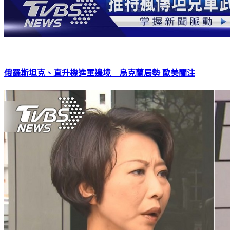
俄羅斯坦克、直升機進軍邊境 烏克蘭局勢 歐美關注