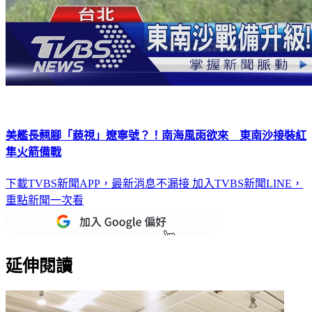
美艦長翹腳「藐視」遼寧號？！南海風雨欲來 東南沙接裝紅
隼火箭備戰
下載TVBS新聞APP，最新消息不漏接
加入TVBS新聞LINE，
重點新聞一次看
延伸閱讀