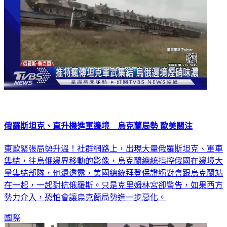
俄羅斯坦克、直升機進軍邊境 烏克蘭局勢 歐美關注
東歐緊張局勢升溫！社群網路上，出現大量俄羅斯坦克、軍車
集結，往烏俄邊界移動的影像，烏克蘭總統指控俄國在邊境大
量集結部隊，他還透露，美國總統拜登保證絕對會跟烏克蘭站
在一起，一起對抗俄羅斯。只是克里姆林宮卻警告，如果西方
勢力介入，恐怕會讓烏克蘭局勢進一步惡化。
國際