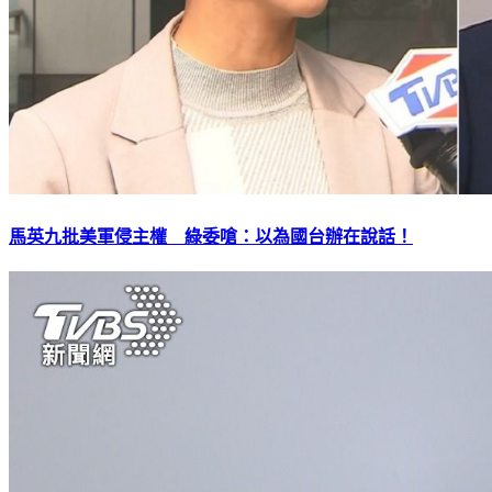
馬英九批美軍侵主權 綠委嗆：以為國台辦在說話！