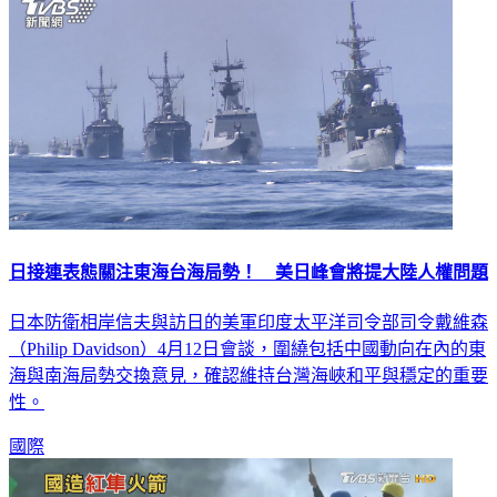
日接連表態關注東海台海局勢！ 美日峰會將提大陸人權問題
日本防衛相岸信夫與訪日的美軍印度太平洋司令部司令戴維森
（Philip Davidson）4月12日會談，圍繞包括中國動向在內的東
海與南海局勢交換意見，確認維持台灣海峽和平與穩定的重要
性。
國際