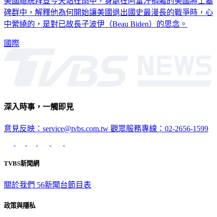
碑群中，解釋他為何開始讓美國退出國史最漫長的戰爭時，心
中縈繞的，是對已故長子波伊（Beau Biden）的思念。
國際
深入時事，一觸即見
意見反映：service@tvbs.com.tw
觀眾服務專線：02-2656-1599
TVBS新聞網
關於我們
56新聞台節目表
政策與隱私
隱私權政策
性騷擾防治措施
網站使用協定
版權宣告