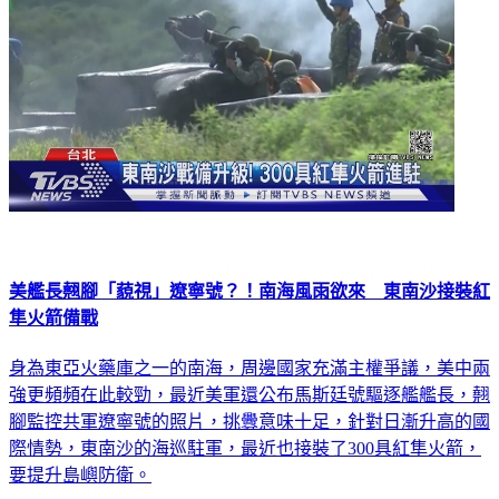
美艦長翹腳「藐視」遼寧號？！南海風雨欲來 東南沙接裝紅
隼火箭備戰
身為東亞火藥庫之一的南海，周邊國家充滿主權爭議，美中兩
強更頻頻在此較勁，最近美軍還公布馬斯廷號驅逐艦艦長，翹
腳監控共軍遼寧號的照片，挑釁意味十足，針對日漸升高的國
際情勢，東南沙的海巡駐軍，最近也接裝了300具紅隼火箭，
要提升島嶼防衛。
政治