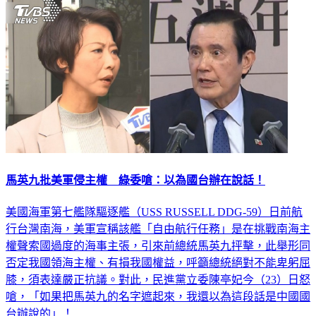
馬英九批美軍侵主權 綠委嗆：以為國台辦在說話！
美國海軍第七艦隊驅逐艦（USS RUSSELL DDG-59）日前航
行台灣南海，美軍宣稱該艦「自由航行任務」是在挑戰南海主
權聲索國過度的海事主張，引來前總統馬英九抨擊，此舉形同
否定我國領海主權、有損我國權益，呼籲總統絕對不能卑躬屈
膝，須表達嚴正抗議。對此，民進黨立委陳亭妃今（23）日怒
嗆，「如果把馬英九的名字遮起來，我還以為這段話是中國國
台辦說的」！