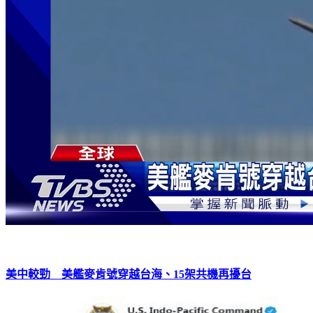
美中較勁 美艦麥肯號穿越台海、15架共機再擾台