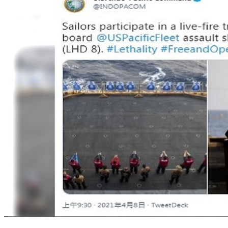
美軍兩棲攻擊艦進入南海 上傳實彈演訓照秀肌肉