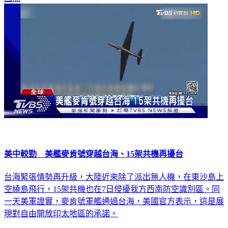
美中較勁 美艦麥肯號穿越台海、15架共機再擾台
台海緊張情勢再升級，大陸近來除了派出無人機，在東沙島上
空繞島飛行，15架共機也在7日侵擾我方西南防空識別區。同
一天美軍證實，麥肯號軍艦通過台海，美國官方表示，這是展
現對自由開放印太地區的承諾。
國際