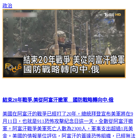
結束20年戰爭.美從阿富汗撤軍 國防戰略轉向中.俄
美國在阿富汗的戰爭已經打了20年，總統拜登宣布美軍將在9
月11日，也就是911恐怖攻擊紀念日這一天，全數從阿富汗撤
軍。阿富汗戰爭美軍死亡人數為2300人，軍事支出超過1兆美
金。美國的情報單位評估，阿富汗的蓋達恐怖組織，已經無法
對美國本土造成威脅；如今俄羅斯和中國大陸，才是美國最大