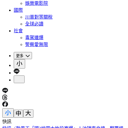
娛樂電影院
國際
川普對等關稅
全球必讀
社會
毒駕連爆
警察愛無限
更多
快訊