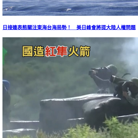
日接連表態關注東海台海局勢！ 美日峰會將提大陸人權問題