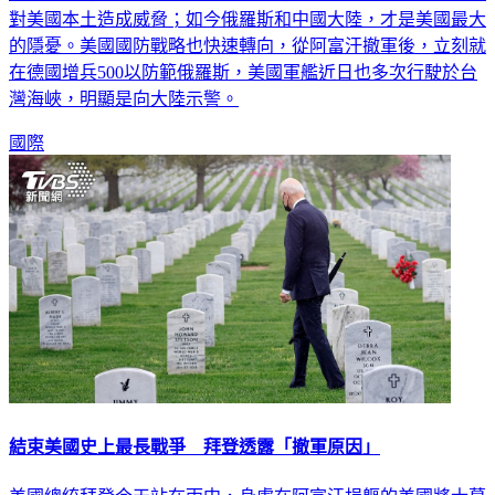
的隱憂。美國國防戰略也快速轉向，從阿富汗撤軍後，立刻就
在德國增兵500以防範俄羅斯，美國軍艦近日也多次行駛於台
灣海峽，明顯是向大陸示警。
國際
結束美國史上最長戰爭 拜登透露「撤軍原因」
美國總統拜登今天站在雨中，身處在阿富汗捐軀的美國將士墓