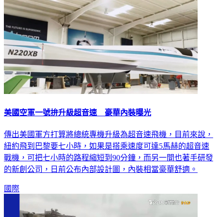
美國空軍一號拚升級超音速 豪華內裝曝光
傳出美國軍方打算將總統專機升級為超音速飛機，目前來說，
紐約飛到巴黎要七小時，如果是搭乘速度可達5馬赫的超音速
戰機，可把七小時的路程縮短到90分鐘，而另一間也著手研發
的新創公司，日前公布內部設計圖，內裝相當豪華舒適。
國際