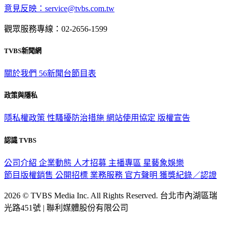
觀眾服務專線：02-2656-1599
TVBS新聞網
關於我們
56新聞台節目表
政策與隱私
隱私權政策
性騷擾防治措施
網站使用協定
版權宣告
認識 TVBS
公司介紹
企業動態
人才招募
主播專區
星藝象娛樂
節目版權銷售
公開招標
業務服務
官方聲明
獲獎紀錄／認證
2026 © TVBS Media Inc. All Rights Reserved. 台北市內湖區瑞
光路451號 | 聯利媒體股份有限公司