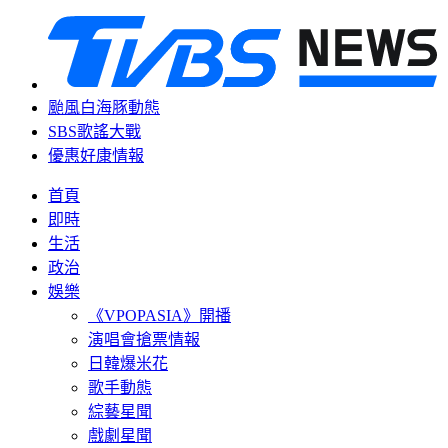
颱風白海豚動態
SBS歌謠大戰
優惠好康情報
首頁
即時
生活
政治
娛樂
《VPOPASIA》開播
演唱會搶票情報
日韓爆米花
歌手動態
綜藝星聞
戲劇星聞