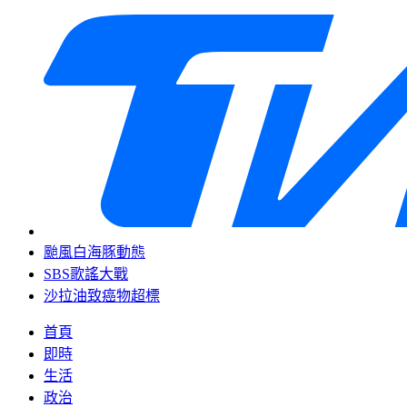
颱風白海豚動態
SBS歌謠大戰
沙拉油致癌物超標
首頁
即時
生活
政治