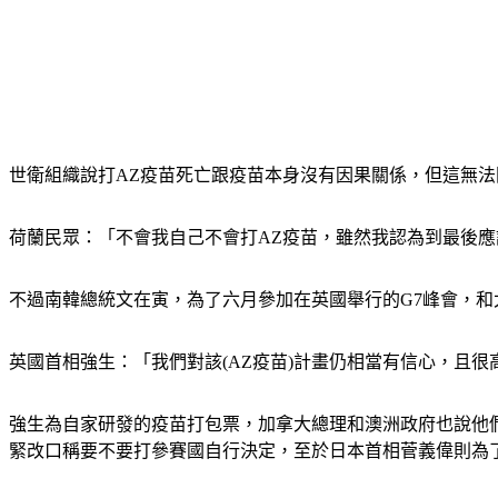
世衛組織說打AZ疫苗死亡跟疫苗本身沒有因果關係，但這無法
荷蘭民眾：「不會我自己不會打AZ疫苗，雖然我認為到最後應
不過南韓總統文在寅，為了六月參加在英國舉行的G7峰會，和太
英國首相強生：「我們對該(AZ疫苗)計畫仍相當有信心，且
強生為自家研發的疫苗打包票，加拿大總理和澳洲政府也說他
緊改口稱要不要打參賽國自行決定，至於日本首相菅義偉則為了