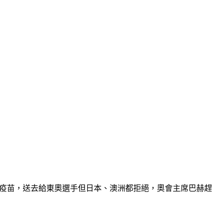
興疫苗，送去給東奧選手但日本、澳洲都拒絕，奧會主席巴赫趕