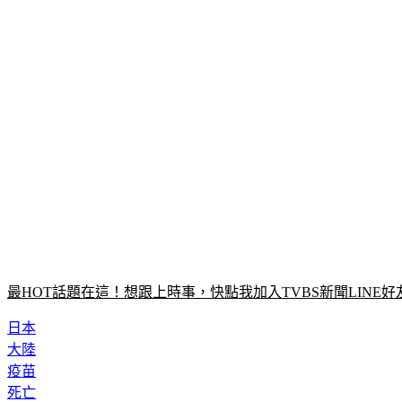
最HOT話題在這！想跟上時事，快點我加入TVBS新聞LINE好
日本
大陸
疫苗
死亡