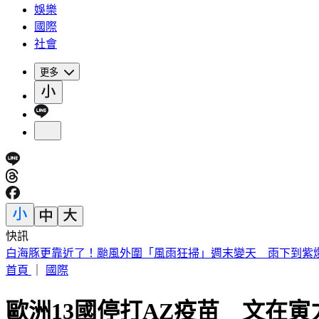
娛樂
國際
社會
更多
快訊
南港瑪莎拉蒂撞路邊車輛！駕駛肇逃留「喪屍菸彈」
首頁
｜
國際
歐洲13國停打AZ疫苗 文在寅