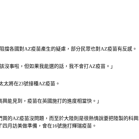
阻擋各國對AZ疫苗產生的疑慮，部分民眾也對AZ疫苗有反感。
該沒事啦，但如果我能選的話，我不會打AZ疫苗。」
太將在23號接種AZ疫苗。
很高興能見到，疫苗在英國施打的進度相當快。」
們買的AZ疫苗沒問題，而至於大陸則是很熱情說要把陸製的科
四月訪美做準備，會在16號施打輝瑞疫苗。