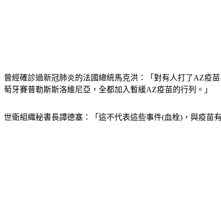
曾經確診過新冠肺炎的法國總統馬克洪：「對有人打了AZ疫
萄牙賽普勒斯斯洛維尼亞，全都加入暫緩AZ疫苗的行列。」
世衛組織秘書長譚德塞：「這不代表這些事件(血栓)，與疫苗