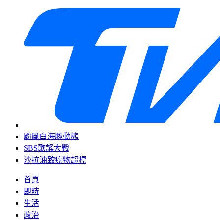
颱風白海豚動態
SBS歌謠大戰
沙拉油致癌物超標
首頁
即時
生活
政治