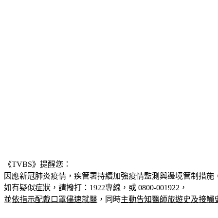
《TVBS》提醒您：
因應新冠肺炎疫情，疾管署持續加強疫情監測與邊境管制措施
如有疑似症狀，請撥打：1922專線，或 0800-001922，
並
依指示配戴口罩儘速就醫
，同時
主動告知醫師旅遊史及接觸