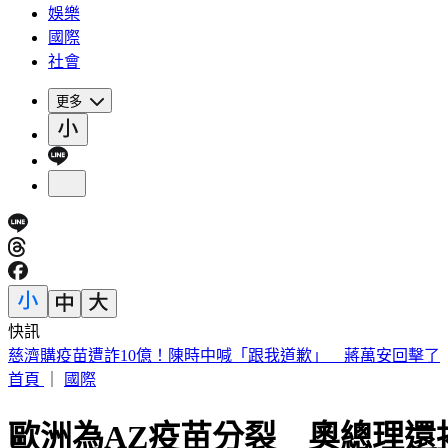
娛樂
國際
社會
更多
快訊
慈濟購疫苗遭詐10億！陳時中喊「跟我道歉」 蔣萬安回擊了
首頁
｜
國際
歐洲為AZ疫苗分裂 奧總理還