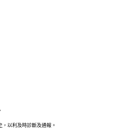
，
史
，以利及時診斷及通報。