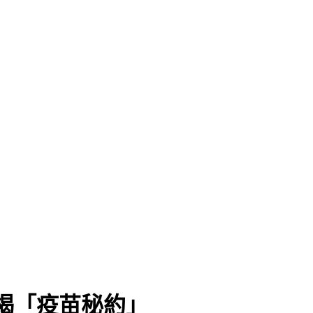
揭「疫苗秘約」