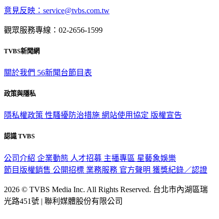
意見反映：service@tvbs.com.tw
觀眾服務專線：02-2656-1599
TVBS新聞網
關於我們
56新聞台節目表
政策與隱私
隱私權政策
性騷擾防治措施
網站使用協定
版權宣告
認識 TVBS
公司介紹
企業動態
人才招募
主播專區
星藝象娛樂
節目版權銷售
公開招標
業務服務
官方聲明
獲獎紀錄／認證
2026 © TVBS Media Inc. All Rights Reserved. 台北市內湖區瑞
光路451號 | 聯利媒體股份有限公司