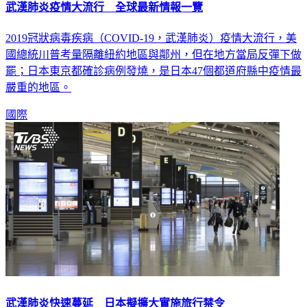
武漢肺炎疫情大流行 全球最新情報一覽
2019冠狀病毒疾病（COVID-19，武漢肺炎）疫情大流行，美
國總統川普考量隔離紐約地區與鄰州，但在地方當局反彈下做
罷；日本東京都確診病例發燒，是日本47個都道府縣中疫情最
嚴重的地區。
國際
武漢肺炎快速蔓延 日本擬擴大實施旅行禁令