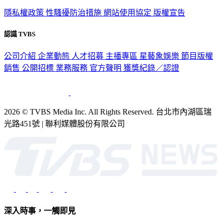
隱私權政策
性騷擾防治措施
網站使用協定
版權宣告
認識 TVBS
公司介紹
企業動態
人才招募
主播專區
星藝象娛樂
節目版權
銷售
公開招標
業務服務
官方聲明
獲獎紀錄／認證
2026 © TVBS Media Inc. All Rights Reserved. 台北市內湖區瑞
光路451號 | 聯利媒體股份有限公司
深入時事，一觸即見