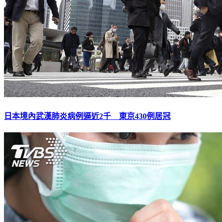
日本境內武漢肺炎病例逼近2千 東京430例居冠