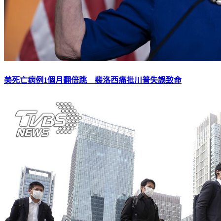
美死亡病例1個月翻倍跳 裴洛西痛批川普失誤致命