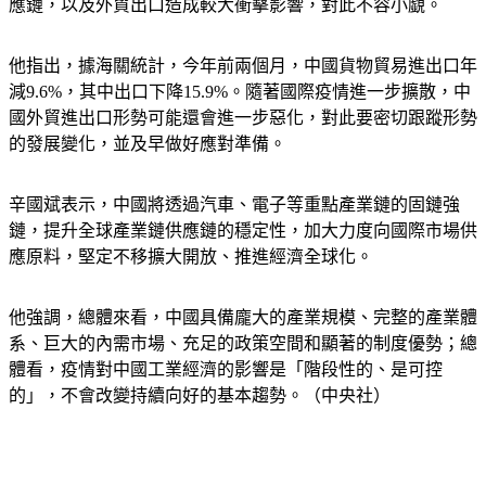
應鏈，以及外貿出口造成較大衝擊影響，對此不容小覷。
他指出，據海關統計，今年前兩個月，中國貨物貿易進出口年
減9.6%，其中出口下降15.9%。隨著國際疫情進一步擴散，中
國外貿進出口形勢可能還會進一步惡化，對此要密切跟蹤形勢
的發展變化，並及早做好應對準備。
辛國斌表示，中國將透過汽車、電子等重點產業鏈的固鏈強
鏈，提升全球產業鏈供應鏈的穩定性，加大力度向國際市場供
應原料，堅定不移擴大開放、推進經濟全球化。
他強調，總體來看，中國具備龐大的產業規模、完整的產業體
系、巨大的內需市場、充足的政策空間和顯著的制度優勢；總
體看，疫情對中國工業經濟的影響是「階段性的、是可控
的」，不會改變持續向好的基本趨勢。（中央社）