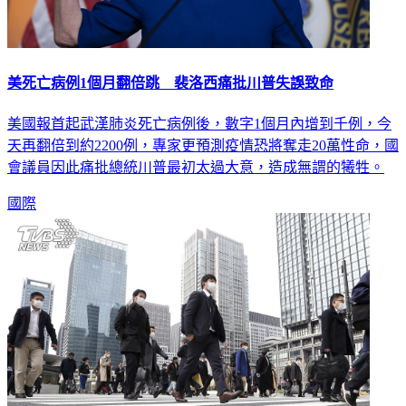
美死亡病例1個月翻倍跳 裴洛西痛批川普失誤致命
美國報首起武漢肺炎死亡病例後，數字1個月內增到千例，今
天再翻倍到約2200例，專家更預測疫情恐將奪走20萬性命，國
會議員因此痛批總統川普最初太過大意，造成無謂的犧牲。
國際