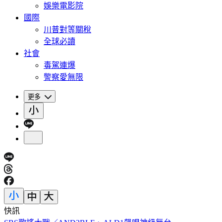
娛樂電影院
國際
川普對等關稅
全球必讀
社會
毒駕連爆
警察愛無限
更多
快訊