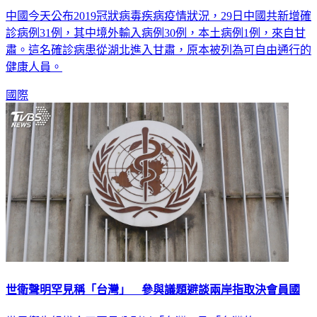
中國今天公布2019冠狀病毒疾病疫情狀況，29日中國共新增確
診病例31例，其中境外輸入病例30例，本土病例1例，來自甘
肅。這名確診病患從湖北進入甘肅，原本被列為可自由通行的
健康人員。
國際
世衛聲明罕見稱「台灣」 參與議題避談兩岸指取決會員國