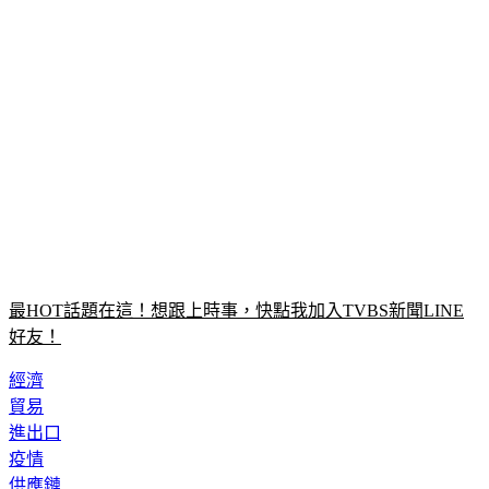
最HOT話題在這！想跟上時事，快點我加入TVBS新聞LINE
好友！
經濟
貿易
進出口
疫情
供應鏈