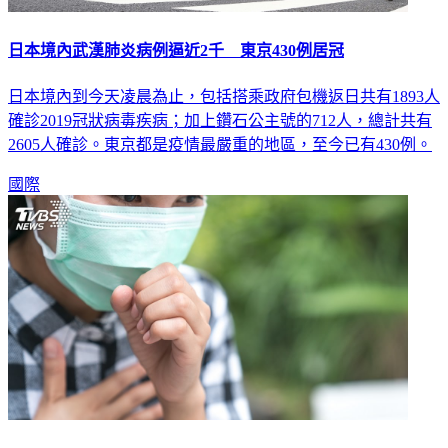
日本境內武漢肺炎病例逼近2千 東京430例居冠
日本境內到今天凌晨為止，包括搭乘政府包機返日共有1893人
確診2019冠狀病毒疾病；加上鑽石公主號的712人，總計共有
2605人確診。東京都是疫情最嚴重的地區，至今已有430例。
國際