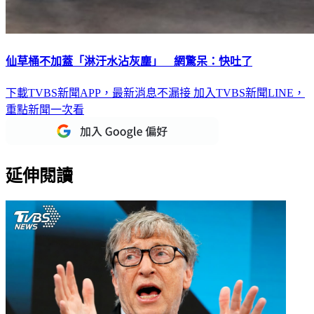
仙草桶不加蓋「淋汙水沾灰塵」 網驚呆：快吐了
下載TVBS新聞APP，最新消息不漏接
加入TVBS新聞LINE，
重點新聞一次看
延伸閱讀