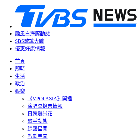
颱風白海豚動態
SBS歌謠大戰
優惠好康情報
首頁
即時
生活
政治
娛樂
《VPOPASIA》開播
演唱會搶票情報
日韓爆米花
歌手動態
綜藝星聞
戲劇星聞