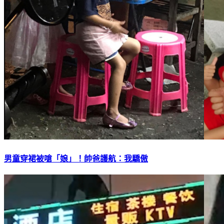
男童穿裙被嗆「娘」！帥爸護航：我驕傲