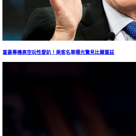
富豪專機高空玩性愛趴！乘客名單曝光驚見比爾蓋茲