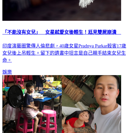
「不能沒有女兒」 女星弒愛女後輕生！尪見雙屍崩潰
印度演藝圈驚傳人倫悲劇，40歲女星Pradnya Parkar殺害17歲
女兒後上吊輕生。留下的遺書中坦言是自己親手結束女兒生
命。
娛樂