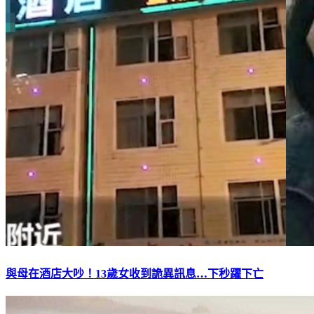
與母在酒店大吵！13歲女收到詭異訊息…下秒躍下亡