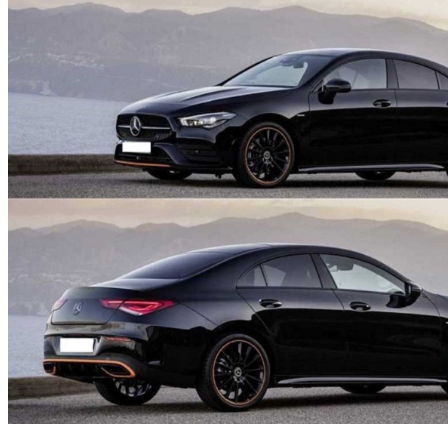
中20億頭獎他送2台賓士？ 萬名網友瘋留言…悲劇了