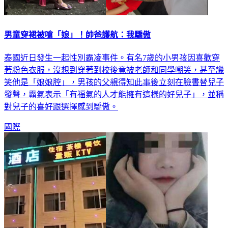
男童穿裙被嗆「娘」！帥爸護航：我驕傲
泰國近日發生一起性別霸凌事件。有名7歲的小男孩因喜歡穿
著粉色衣服，沒想到穿著到校後竟被老師和同學嘲笑，甚至譏
笑他是「娘娘腔」，男孩的父親得知此事後立刻在臉書替兒子
發聲，霸氣表示「有福氣的人才能擁有這樣的好兒子」，並稱
對兒子的喜好跟選擇感到驕傲。
國際