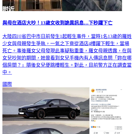
與母在酒店大吵！13歲女收到詭異訊息…下秒躍下亡
大陸四川省巴中市日前發生1起輕生事件，當時1名13歲的羅姓
少女與母親發生爭執，一氣之下竟從酒店4樓躍下輕生，當場
死亡。事後羅女父母發現此事疑點重重，羅女母親透露，在與
女兒吵架的期間，她曾看到女兒手機內有人傳訊息問「妳在哪
個房間？」隨後女兒便跳樓輕生。對此，目前警方正在調查當
中。
國際