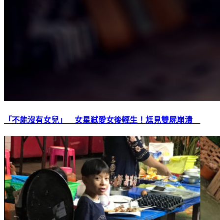
「不能沒有女兒」 女星弒愛女後輕生！尪見雙屍崩潰