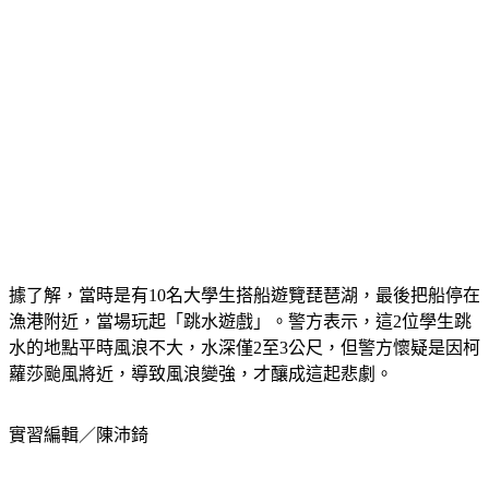
據了解，當時是有10名大學生搭船遊覽琵琶湖，最後把船停在
漁港附近，當場玩起「跳水遊戲」。警方表示，這2位學生跳
水的地點平時風浪不大，水深僅2至3公尺，但警方懷疑是因柯
蘿莎颱風將近，導致風浪變強，才釀成這起悲劇。
實習編輯／陳沛錡