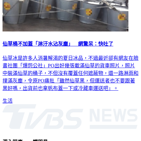
仙草桶不加蓋「淋汙水沾灰塵」 網驚呆：快吐了
仙草冰是許多人消暑解渴的夏日冰品，不過最近卻有網友在臉
書社團「爆怨公社」PO出好幾張載滿仙草的貨車照片，照片
中裝滿仙草的桶子，不但沒有覆蓋任何遮蔽物，還一路淋雨和
撲滿灰塵，令原PO痛批「雖然仙草黑，但運送者也不要跟著
黑好嗎，出貨前也拿帆布蓋一下或冷藏車運送吧」。
生活
深入時事，一觸即見