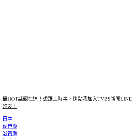
最HOT話題在這！想跟上時事，快點我加入TVBS新聞LINE
好友！
日本
琵琶湖
滋賀縣
柯蘿莎