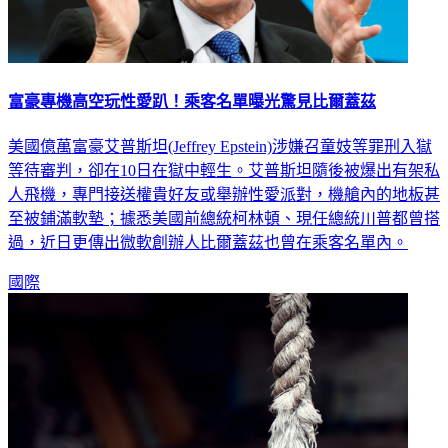
富豪專機高空玩性愛趴！乘客名單曝光驚見比爾蓋茲
美國億萬富豪艾普斯坦(Jeffrey Epstein)涉嫌召童妓等罪刑入獄
等待審判，卻在10日在獄中輕生。艾普斯坦隨後被爆出有架私
人飛機，專門接送權貴好友或舉辦性愛派對，機艙內的地板甚
至被鋪滿軟墊；據悉美國前總統柯林頓、現任總統川普都曾搭
過，近日更傳出微軟創辦人比爾蓋茲也曾在乘客名單內。
國際