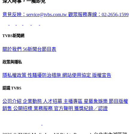
意見反映：service@tvbs.com.tw
觀眾服務專線：02-2656-1599
TVBS新聞網
關於我們
56新聞台節目表
政策與隱私
隱私權政策
性騷擾防治措施
網站使用協定
版權宣告
認識 TVBS
公司介紹
企業動態
人才招募
主播專區
星藝象娛樂
節目版權
銷售
公開招標
業務服務
官方聲明
獲獎紀錄／認證
2026 © TVBS Media Inc. All Rights Reserved. 台北市內湖區瑞