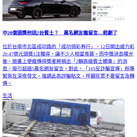
中20億頭獎他送2台賓士？ 萬名網友瘋留言…悲劇了
位於台南市北區成功路的「成功領彩券行」，12日開出威力彩
20.47億元頭獎1注獨得，讓不少人相當羨慕。而中獎消息曝光
後，臉書上便瘋傳得獎者將捐出「2輛高級賓士轎車」的消
息，吸引超過5萬名網友留言。對此，「165反詐騙宣導」粉專
緊急在深夜發文，強調此為詐騙貼文，呼籲民眾不要留言及轉
傳。
生活