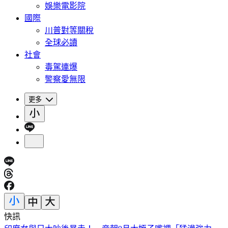
娛樂電影院
國際
川普對等關稅
全球必讀
社會
毒駕連爆
警察愛無限
更多
快訊