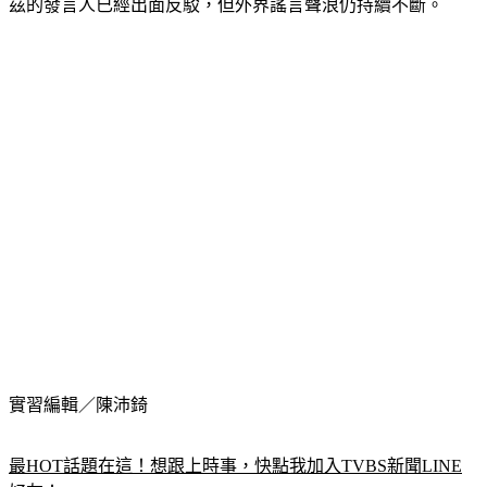
茲的發言人已經出面反駁，但外界謠言聲浪仍持續不斷。
實習編輯／陳沛錡
最HOT話題在這！想跟上時事，快點我加入TVBS新聞LINE