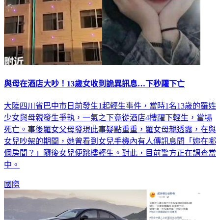
與母在酒店大吵！13歲女收到詭異訊息…下秒躍下亡
大陸四川省巴中市日前發生1起輕生事件，當時1名13歲的羅姓
少女與母親發生爭執，一氣之下竟從酒店4樓躍下輕生，當場
死亡。事後羅女父母發現此事疑點重重，羅女母親透露，在與
女兒吵架的期間，她曾看到女兒手機內有人傳訊息問「妳在哪
個房間？」隨後女兒便跳樓輕生。對此，目前警方正在調查當
中。
國際