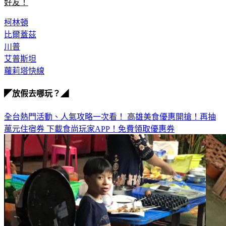
好友！
柯林頓
比爾蓋茲
川普
艾普斯坦
蘿莉塔快線
◤放假去哪玩？◢
全台熱門活動、人氣攻略一次看！
高雄美食優惠開搶！再抽
萬元住宿券
下載食尚玩家APP！免費領取優惠券