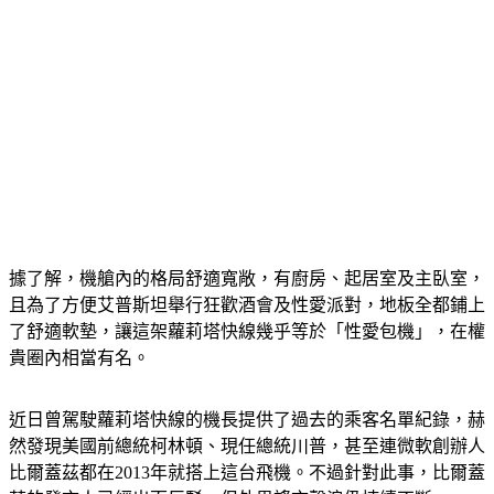
據了解，機艙內的格局舒適寬敞，有廚房、起居室及主臥室，
且為了方便艾普斯坦舉行狂歡酒會及性愛派對，地板全都鋪上
了舒適軟墊，讓這架蘿莉塔快線幾乎等於「性愛包機」，在權
貴圈內相當有名。
近日曾駕駛蘿莉塔快線的機長提供了過去的乘客名單紀錄，赫
然發現美國前總統柯林頓、現任總統川普，甚至連微軟創辦人
比爾蓋茲都在2013年就搭上這台飛機。不過針對此事，比爾蓋