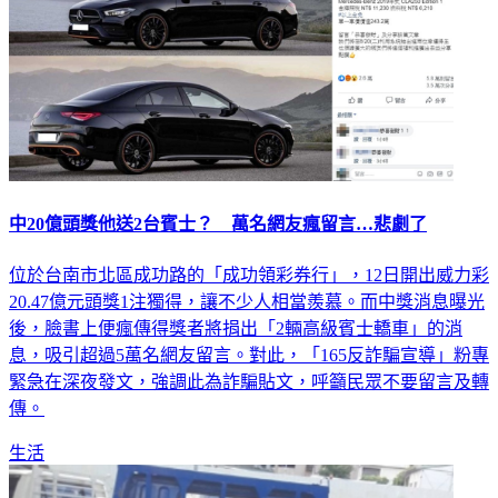
中20億頭獎他送2台賓士？ 萬名網友瘋留言…悲劇了
位於台南市北區成功路的「成功領彩券行」，12日開出威力彩
20.47億元頭獎1注獨得，讓不少人相當羨慕。而中獎消息曝光
後，臉書上便瘋傳得獎者將捐出「2輛高級賓士轎車」的消
息，吸引超過5萬名網友留言。對此，「165反詐騙宣導」粉專
緊急在深夜發文，強調此為詐騙貼文，呼籲民眾不要留言及轉
傳。
生活