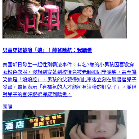
男童穿裙被嗆「娘」！帥爸護航：我驕傲
泰國近日發生一起性別霸凌事件。有名7歲的小男孩因喜歡穿
著粉色衣服，沒想到穿著到校後竟被老師和同學嘲笑，甚至譏
笑他是「娘娘腔」，男孩的父親得知此事後立刻在臉書替兒子
發聲，霸氣表示「有福氣的人才能擁有這樣的好兒子」，並稱
對兒子的喜好跟選擇感到驕傲。
國際