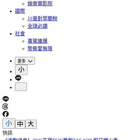
娛樂電影院
國際
川普對等關稅
全球必讀
社會
毒駕連爆
警察愛無限
更多
快訊