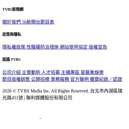
TVBS新聞網
關於我們
56新聞台節目表
政策與隱私
隱私權政策
性騷擾防治措施
網站使用協定
版權宣告
認識 TVBS
公司介紹
企業動態
人才招募
主播專區
星藝象娛樂
節目版權銷售
公開招標
業務服務
官方聲明
獲獎紀錄／認證
2026 © TVBS Media Inc. All Rights Reserved. 台北市內湖區瑞
光路451號 | 聯利媒體股份有限公司