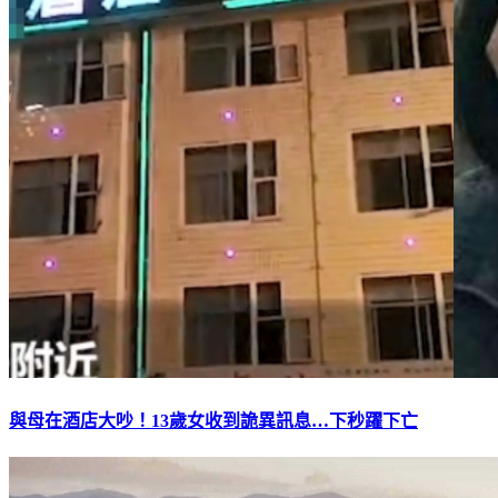
與母在酒店大吵！13歲女收到詭異訊息…下秒躍下亡