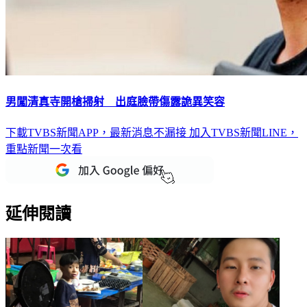
男闖清真寺開槍掃射 出庭臉帶傷露詭異笑容
下載TVBS新聞APP，最新消息不漏接
加入TVBS新聞LINE，
重點新聞一次看
延伸閱讀