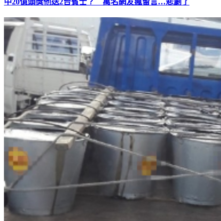
中20億頭獎他送2台賓士？ 萬名網友瘋留言…悲劇了