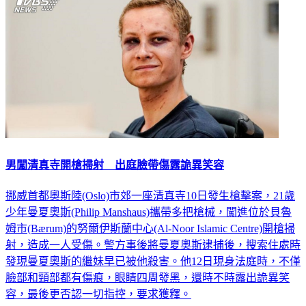
男闖清真寺開槍掃射 出庭臉帶傷露詭異笑容
挪威首都奧斯陸(Oslo)市郊一座清真寺10日發生槍擊案，21歲
少年曼夏奧斯(Philip Manshaus)攜帶多把槍械，闖進位於貝魯
姆市(Bærum)的努爾伊斯蘭中心(Al-Noor Islamic Centre)開槍掃
射，造成一人受傷。警方事後將曼夏奧斯逮捕後，搜索住處時
發現曼夏奧斯的繼妹早已被他殺害。他12日現身法庭時，不僅
臉部和頸部都有傷痕，眼睛四周發黑，還時不時露出詭異笑
容，最後更否認一切指控，要求獲釋。