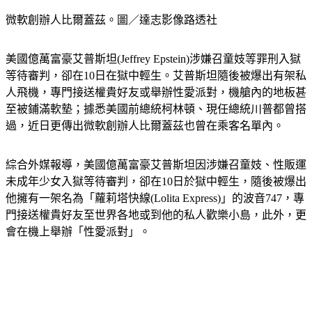
微軟創辦人比爾蓋茲。圖／達志影像路透社
美國億萬富豪艾普斯坦(Jeffrey Epstein)涉嫌召童妓等罪刑入獄
等待審判，卻在10日在獄中輕生。艾普斯坦隨後被爆出有架私
人飛機，專門接送權貴好友或舉辦性愛派對，機艙內的地板甚
至被鋪滿軟墊；據悉美國前總統柯林頓、現任總統川普都曾搭
過，近日更傳出微軟創辦人比爾蓋茲也曾在乘客名單內。
綜合外媒報導，美國億萬富豪艾普斯坦因涉嫌召童妓、性販運
未成年少女入獄等待審判，卻在10日於獄中輕生，隨後被爆出
他擁有一架名為「蘿莉塔快線(Lolita Express)」的波音747，專
門接送權貴好友至世界各地或到他的私人歡樂小島，此外，更
會在機上舉辦「性愛派對」。