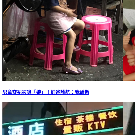
男童穿裙被嗆「娘」！帥爸護航：我驕傲