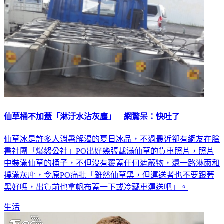
仙草桶不加蓋「淋汙水沾灰塵」 網驚呆：快吐了
仙草冰是許多人消暑解渴的夏日冰品，不過最近卻有網友在臉
書社團「爆怨公社」PO出好幾張載滿仙草的貨車照片，照片
中裝滿仙草的桶子，不但沒有覆蓋任何遮蔽物，還一路淋雨和
撲滿灰塵，令原PO痛批「雖然仙草黑，但運送者也不要跟著
黑好嗎，出貨前也拿帆布蓋一下或冷藏車運送吧」。
生活