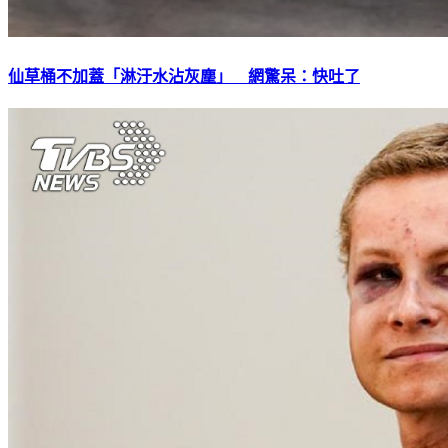
仙草桶不加蓋「淋汙水沾灰塵」 網驚呆：快吐了