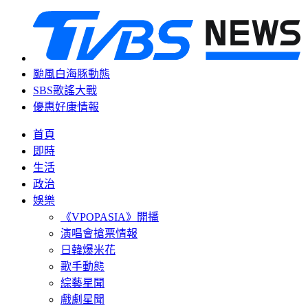
颱風白海豚動態
SBS歌謠大戰
優惠好康情報
首頁
即時
生活
政治
娛樂
《VPOPASIA》開播
演唱會搶票情報
日韓爆米花
歌手動態
綜藝星聞
戲劇星聞