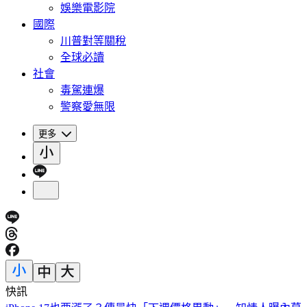
娛樂電影院
國際
川普對等關稅
全球必讀
社會
毒駕連爆
警察愛無限
更多
快訊