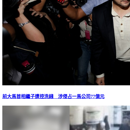
前大馬首相繼子遭控洗錢 涉侵占一馬公司77億元