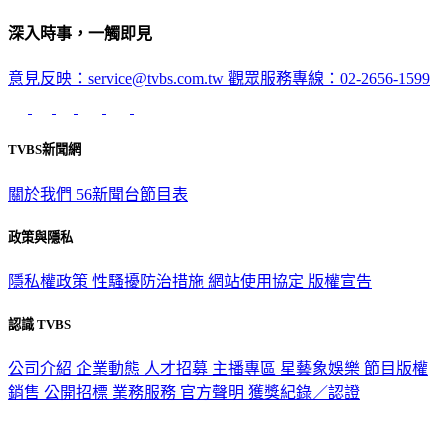
深入時事，一觸即見
意見反映：service@tvbs.com.tw
觀眾服務專線：02-2656-1599
TVBS新聞網
關於我們
56新聞台節目表
政策與隱私
隱私權政策
性騷擾防治措施
網站使用協定
版權宣告
認識 TVBS
公司介紹
企業動態
人才招募
主播專區
星藝象娛樂
節目版權
銷售
公開招標
業務服務
官方聲明
獲獎紀錄／認證