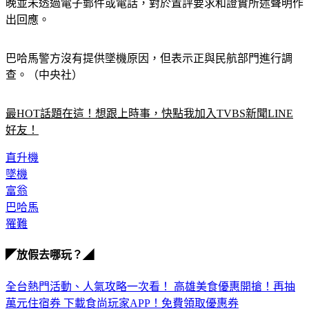
美聯社報導，賈斯提斯的發言人達姆隆（Jordan Damron）今
晚並未透過電子郵件或電話，對於置評要求和證實所述聲明作
出回應。
巴哈馬警方沒有提供墜機原因，但表示正與民航部門進行調
查。（中央社）
最HOT話題在這！想跟上時事，快點我加入TVBS新聞LINE
好友！
直升機
墜機
富翁
巴哈馬
罹難
◤放假去哪玩？◢
全台熱門活動、人氣攻略一次看！
高雄美食優惠開搶！再抽