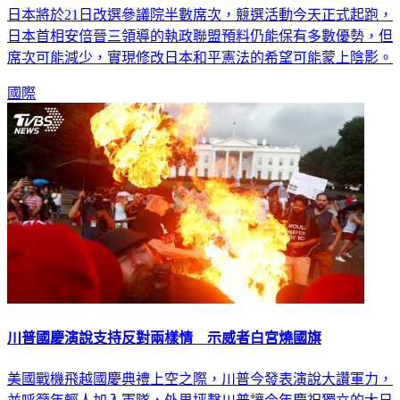
日本將於21日改選參議院半數席次，競選活動今天正式起跑，
日本首相安倍晉三領導的執政聯盟預料仍能保有多數優勢，但
席次可能減少，實現修改日本和平憲法的希望可能蒙上陰影。
國際
川普國慶演說支持反對兩樣情 示威者白宮燒國旗