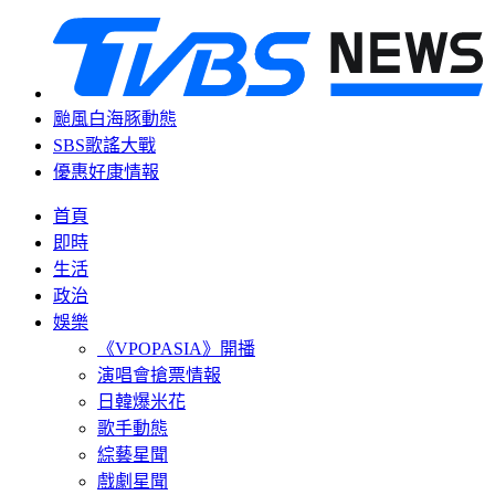
颱風白海豚動態
SBS歌謠大戰
優惠好康情報
首頁
即時
生活
政治
娛樂
《VPOPASIA》開播
演唱會搶票情報
日韓爆米花
歌手動態
綜藝星聞
戲劇星聞