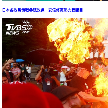
日本各政黨備戰參院改選 安倍修憲勢力受矚目