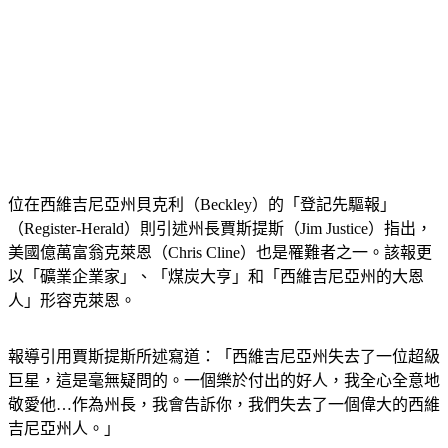
位在西維吉尼亞州貝克利（Beckley）的「登記先驅報」
（Register-Herald）則引述州長賈斯提斯（Jim Justice）指出，
美國億萬富翁克萊恩（Chris Cline）也是罹難者之一。該報更
以「礦業企業家」、「煤炭大亨」和「西維吉尼亞州的大恩
人」形容克萊恩。
報導引用賈斯提斯所述寫道：「西維吉尼亞州失去了一位超級
巨星，這是毫無疑問的。一個樂於付出的好人，我全心全意地
敬愛他…作為州長，我會告訴你，我們失去了一個偉大的西維