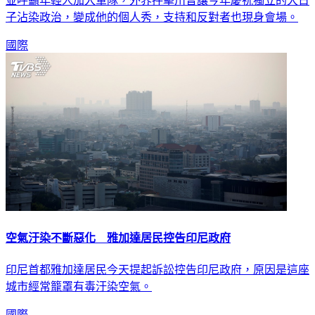
美國戰機飛越國慶典禮上空之際，川普今發表演說大讚軍力，
並呼籲年輕人加入軍隊，外界抨擊川普讓今年慶祝獨立的大日
子沾染政治，變成他的個人秀，支持和反對者也現身會場。
國際
空氣汙染不斷惡化 雅加達居民控告印尼政府
印尼首都雅加達居民今天提起訴訟控告印尼政府，原因是這座
城市經常籠罩有毒汙染空氣。