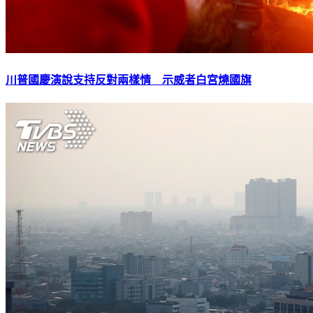
川普國慶演說支持反對兩樣情 示威者白宮燒國旗