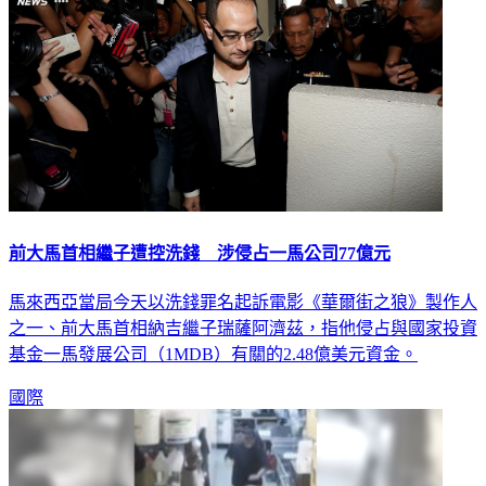
前大馬首相繼子遭控洗錢 涉侵占一馬公司77億元
馬來西亞當局今天以洗錢罪名起訴電影《華爾街之狼》製作人
之一、前大馬首相納吉繼子瑞薩阿濟茲，指他侵占與國家投資
基金一馬發展公司（1MDB）有關的2.48億美元資金。
國際