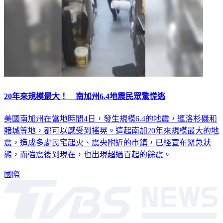
20年來規模最大！ 南加州6.4地震民眾驚慌逃
美國南加州在當地時間4日，發生規模6.4的地震，連洛杉磯和
賭城等地，都可以感受到搖晃。這起南加20年來規模最大的地
震，造成多處民宅起火、震央附近的市鎮，已經宣布緊急狀
態，而強震後到現在，也出現超過百起的餘震。
國際