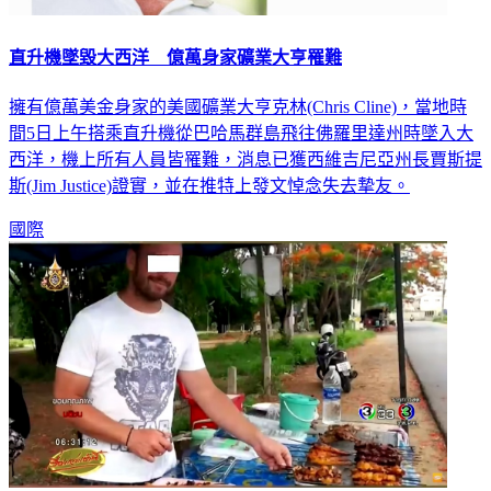
直升機墜毀大西洋 億萬身家礦業大亨罹難
擁有億萬美金身家的美國礦業大亨克林(Chris Cline)，當地時
間5日上午搭乘直升機從巴哈馬群島飛往佛羅里達州時墜入大
西洋，機上所有人員皆罹難，消息已獲西維吉尼亞州長賈斯提
斯(Jim Justice)證實，並在推特上發文悼念失去摯友。
國際