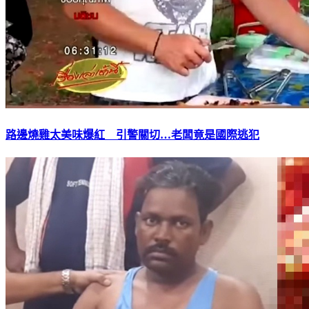
路邊燒雞太美味爆紅 引警關切…老闆竟是國際逃犯