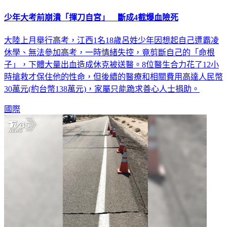
少年大考前崩潰「揮刀自宮」 斷成4截爆血險死
大陸上月舉行高考，江西1名18歲呂姓少年因想起自己遭霸凌
休學、無法參加高考，一時情緒失控，竟剪斷自己的「命根
子」，下體大量出血造成休克被送醫。8位醫生合力花了12小
時搶救才保住他的性命，但後續的醫療和相關費用高達人民幣
30萬元(約台幣138萬元)，家屬只能跪求善心人士捐助。
國際