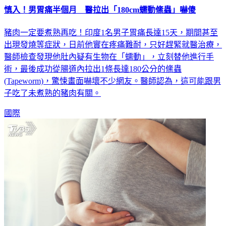
慎入！男胃痛半個月 醫拉出「180cm蠕動絛蟲」嚇傻
豬肉一定要煮熟再吃！印度1名男子胃痛長達15天，期間甚至
出現發燒等症狀，日前他實在疼痛難耐，只好趕緊就醫治療，
醫師檢查發現他肚內疑有生物在「蠕動」，立刻替他進行手
術，最後成功從腸道內拉出1條長達180公分的絛蟲
(Tapeworm)，驚悚畫面嚇壞不少網友。醫師認為，這可能跟男
子吃了未煮熟的豬肉有關。
國際