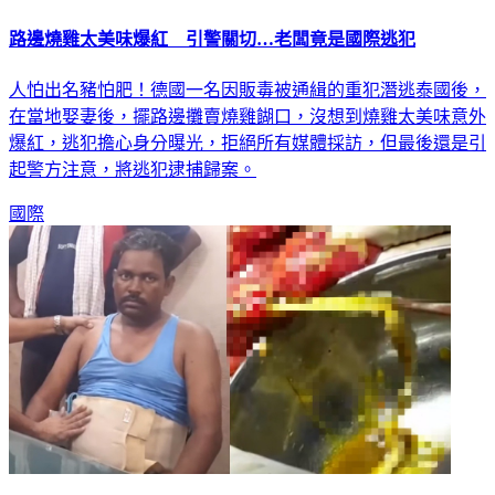
路邊燒雞太美味爆紅 引警關切…老闆竟是國際逃犯
人怕出名豬怕肥！德國一名因販毒被通緝的重犯潛逃泰國後，
在當地娶妻後，擺路邊攤賣燒雞餬口，沒想到燒雞太美味意外
爆紅，逃犯擔心身分曝光，拒絕所有媒體採訪，但最後還是引
起警方注意，將逃犯逮捕歸案。
國際