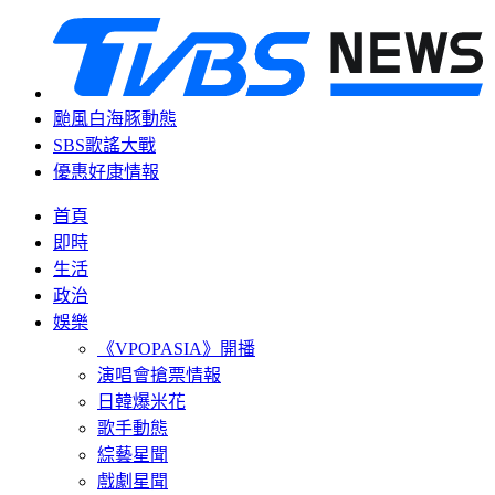
颱風白海豚動態
SBS歌謠大戰
優惠好康情報
首頁
即時
生活
政治
娛樂
《VPOPASIA》開播
演唱會搶票情報
日韓爆米花
歌手動態
綜藝星聞
戲劇星聞