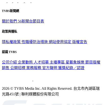
TVBS新聞網
關於我們
56新聞台節目表
政策與隱私
隱私權政策
性騷擾防治措施
網站使用協定
版權宣告
認識 TVBS
公司介紹
企業動態
人才招募
主播專區
星藝象娛樂
節目版權
銷售
公開招標
業務服務
官方聲明
獲獎紀錄／認證
2026 © TVBS Media Inc. All Rights Reserved. 台北市內湖區瑞
光路451號 | 聯利媒體股份有限公司