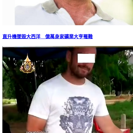
直升機墜毀大西洋 億萬身家礦業大亨罹難