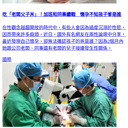
吃「老闆父子丼」！加班和同事續戰 懷孕不知孩子爹是誰
在性觀念越趨開放的時代中，有些人會因為過度沉溺於性慾，
因而帶來許多麻煩，近日，國外有名網友在兩性論壇中分享，
最近發現自己懷孕，卻無法確認孩子的爸是誰？因為2個月內
她跟公司老闆、同事還有老闆的兒子接連發生性關係。
國際