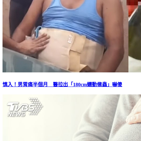
慎入！男胃痛半個月 醫拉出「180cm蠕動絛蟲」嚇傻