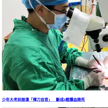
少年大考前崩潰「揮刀自宮」 斷成4截爆血險死