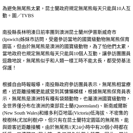
為避免無尾熊太累，昆士蘭政府規定無尾熊每天只能與10人互
動。圖／TVBS
南投縣長林明溱日前率團到澳洲昆士蘭州伊普斯威奇市
(Ipswich)姊妹市訪問，受邀參訪當地的國寶級動物無尾熊保育
園區，但由於無尾熊是澳洲的國寶級動物，為了怕他們太累，
當地政府也規定無尾熊每天只能與10個人互動，讓參訪團團員
逗趣地說，無尾熊似乎和人類一樣工時不能太長，都受勞基法
保護！
根據自由時報報導，南投縣政府參訪團員表示，無尾熊相當療
癒，近距離接觸更能感受到其慵懶模樣，根據無尾熊保育員表
示，無尾熊是澳洲特有種有袋類動物，也屬澳洲國寶級動物，
全世界僅分布在澳洲的東部昆士蘭(Queensland)、新南威爾斯
(New South Wales)和維多利亞地區(Victoria)低海拔、不密集的
桉樹林(尤加利樹)中，但只有在昆士蘭特定園區的無尾熊，能
與遊客近距離接觸，由於無尾熊1天24小時中有20個小時都在