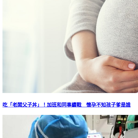
吃「老闆父子丼」！加班和同事續戰 懷孕不知孩子爹是誰