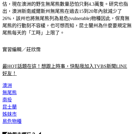
估，現在澳洲的野生無尾熊數量恐怕只剩4.3萬隻。研究也指
出，澳洲新南威爾斯州無尾熊在過去15到20年內就減少了
26%，該州也將無尾熊列為易危(vulnerable)物種因此，保育無
尾熊的行動刻不容緩，也可想而知，昆士蘭州為什麼要規定無
尾熊每天的「工時」上限了。
實習編輯／莊欣霈
最HOT話題在這！想跟上時事，快點我加入TVBS新聞LINE
好友！
澳洲
無尾熊
南投
昆士蘭
姊妹市
易危物種