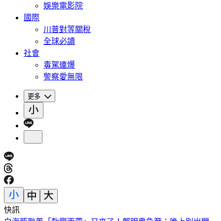
娛樂電影院
國際
川普對等關稅
全球必讀
社會
毒駕連爆
警察愛無限
更多
快訊