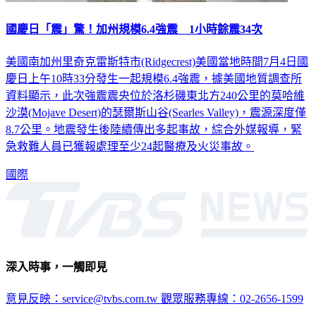
國慶日「震」驚！加州規模6.4強震 1小時餘震34次
美國南加州里奇克雷斯特市(Ridgecrest)美國當地時間7月4日國
慶日上午10時33分發生一起規模6.4強震，據美國地質調查所
資料顯示，此次強震震央位於洛杉磯東北方240公里的莫哈維
沙漠(Mojave Desert)的瑟爾斯山谷(Searles Valley)，震源深度僅
8.7公里。地震發生後陸續傳出多起事故，綜合外媒報導，緊
急救難人員已獲報處理至少24起醫療及火災事故。
國際
深入時事，一觸即見
意見反映：service@tvbs.com.tw
觀眾服務專線：02-2656-1599