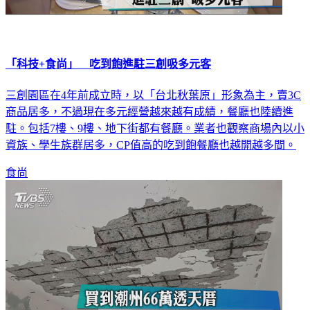
「科技+食尚」 吃到飽進駐三創吸多元客
三創園區在4年前成立時，以「台北秋葉原」形象為主，賣3C
商品居多，不過現在多元經營越來越有成績，餐廳也陸續進
駐。包括7樓、9樓、地下街都有餐廳。業者也觀察商場內以小
資族、學生族群居多，CP值高的吃到飽餐廳也越開越多間。
食尚