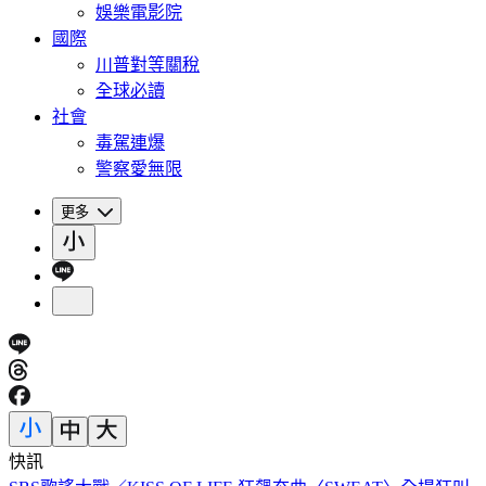
娛樂電影院
國際
川普對等關稅
全球必讀
社會
毒駕連爆
警察愛無限
更多
快訊