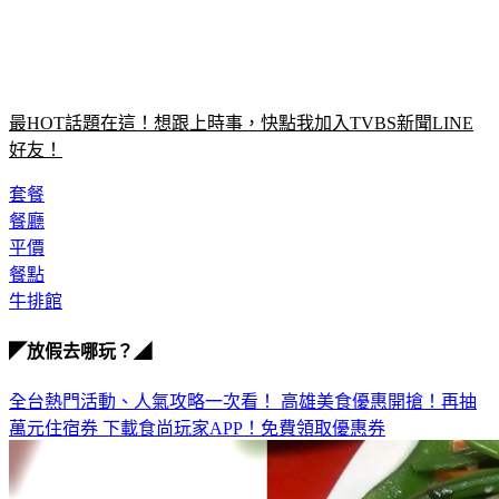
最HOT話題在這！想跟上時事，快點我加入TVBS新聞LINE
好友！
套餐
餐廳
平價
餐點
牛排館
◤放假去哪玩？◢
全台熱門活動、人氣攻略一次看！
高雄美食優惠開搶！再抽
萬元住宿券
下載食尚玩家APP！免費領取優惠券