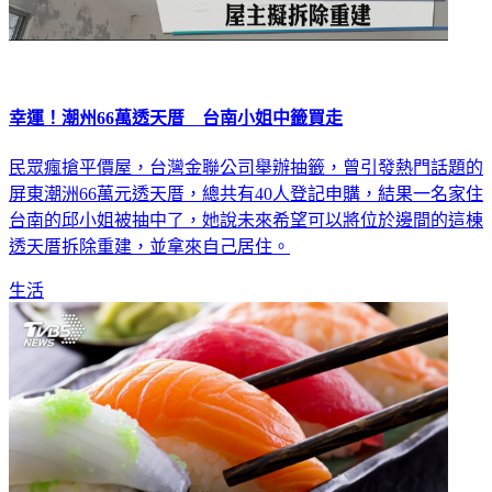
幸運！潮州66萬透天厝 台南小姐中籤買走
民眾瘋搶平價屋，台灣金聯公司舉辦抽籤，曾引發熱門話題的
屏東潮洲66萬元透天厝，總共有40人登記申購，結果一名家住
台南的邱小姐被抽中了，她說未來希望可以將位於邊間的這棟
透天厝拆除重建，並拿來自己居住。
生活