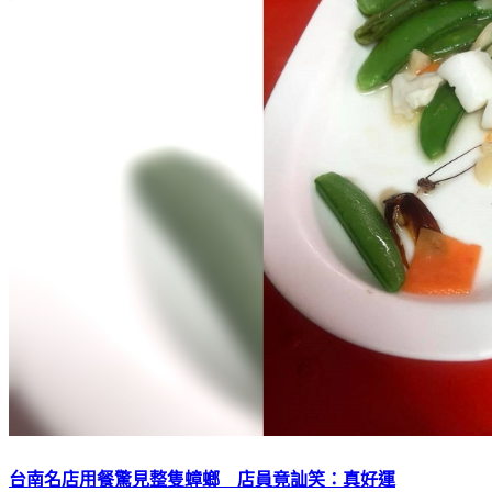
台南名店用餐驚見整隻蟑螂 店員竟訕笑：真好運