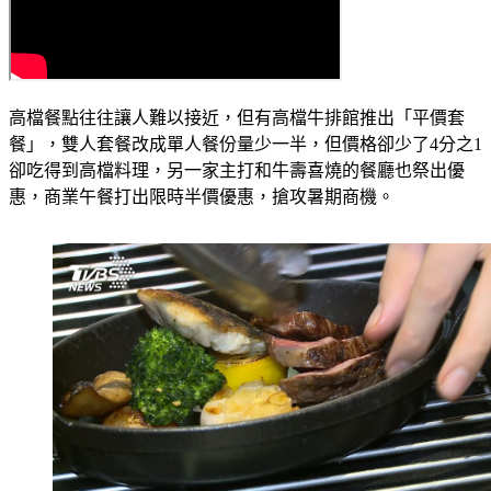
高檔餐點往往讓人難以接近，但有高檔牛排館推出「平價套
餐」，雙人套餐改成單人餐份量少一半，但價格卻少了4分之1
卻吃得到高檔料理，另一家主打和牛壽喜燒的餐廳也祭出優
惠，商業午餐打出限時半價優惠，搶攻暑期商機。