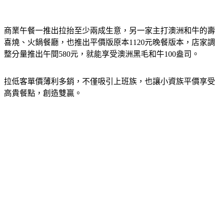
商業午餐一推出拉抬至少兩成生意，另一家主打澳洲和牛的壽
喜燒、火鍋餐廳，也推出平價版原本1120元晚餐版本，店家調
整分量推出午間580元，就能享受澳洲黑毛和牛100盎司。
拉低客單價薄利多銷，不僅吸引上班族，也讓小資族平價享受
高貴餐點，創造雙贏。