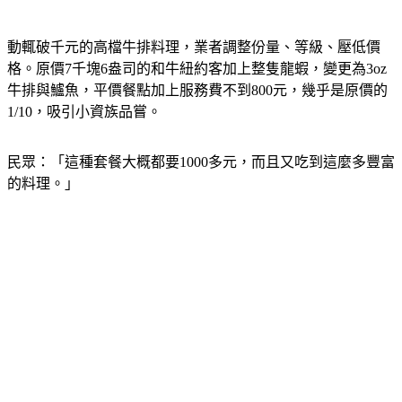
動輒破千元的高檔牛排料理，業者調整份量、等級、壓低價
格。原價7千塊6盎司的和牛紐約客加上整隻龍蝦，變更為3oz
牛排與鱸魚，平價餐點加上服務費不到800元，幾乎是原價的
1/10，吸引小資族品嘗。
民眾：「這種套餐大概都要1000多元，而且又吃到這麼多豐富
的料理。」