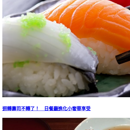
迴轉壽司不轉了！ 日餐廳進化小奢華享受