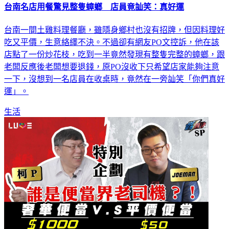
台南名店用餐驚見整隻蟑螂 店員竟訕笑：真好運
台南一間土雞料理餐廳，雖隱身鄉村也沒有招牌，但因料理好
吃又平價，生意絡繹不決。不過卻有網友PO文控訴，他在該
店點了一份炒花枝，吃到一半竟然發現有整隻完整的蟑螂，跟
老闆反應後老闆想要退錢，原PO沒收下只希望店家能夠注意
一下，沒想到一名店員在收桌時，竟然在一旁訕笑「你們真好
運」。
生活