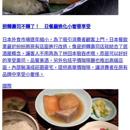
迴轉壽司不轉了！ 日餐廳進化小奢華享受
日本外食市場逐年縮小，為了吸引消費者顧客上門，日本餐飲
業最近紛紛將原有店面進行改造，像是迴轉壽司店就結合了居
酒屋概念，讓客人不用再為了拚回本狼吞虎嚥，而是可以好好
的享受壽司、品嘗美酒，另外包括平價咖啡廳也推出高級店
面，內部裝潢成莊園豪宅，提供高單價咖啡，讓消費者在原有
品牌中享受小奢侈。
國際