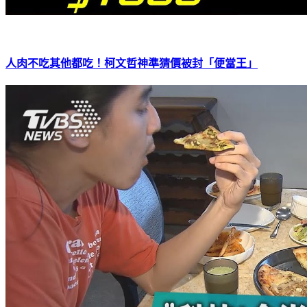
人肉不吃其他都吃！柯文哲神準猜價被封「便當王」