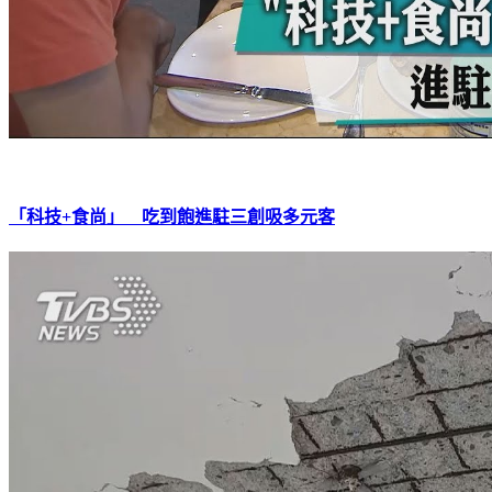
「科技+食尚」 吃到飽進駐三創吸多元客