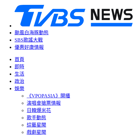
颱風白海豚動態
SBS歌謠大戰
優惠好康情報
首頁
即時
生活
政治
娛樂
《VPOPASIA》開播
演唱會搶票情報
日韓爆米花
歌手動態
綜藝星聞
戲劇星聞