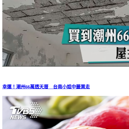
幸運！潮州66萬透天厝 台南小姐中籤買走