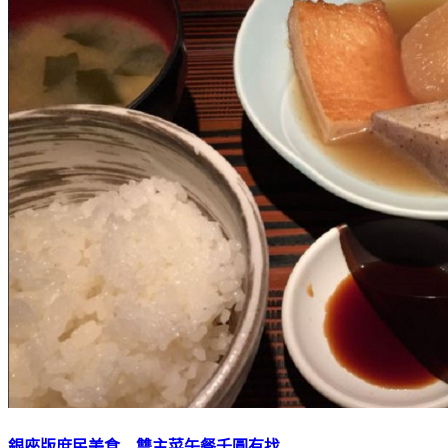
銀座版庶民美食 雙主菜午餐千圓有找