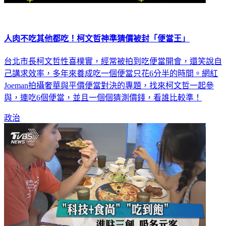
人肉不吃其他都吃！柯文哲神準猜價被封「便當王」
台北市長柯文哲性喜樸實，經常被拍到吃便當開會，還笑說自
己講求效率，多年來養成吃一個便當只花6分半的時間。網紅
Joeman拍攝奢華與平價便當對決的專題，找來柯文哲一起參
與，連吃6個便當，並且一個個猜測價錢，看誰比較準！
政治