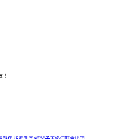
友！
靈夥伴
超準測字!這輩子正緣何時會出現