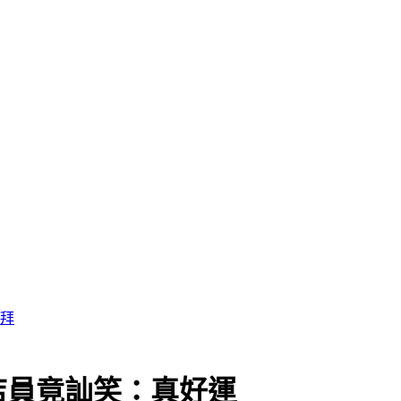
快拜
店員竟訕笑：真好運