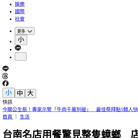
娛樂
國際
社會
更多
快訊
今關公生辰！專家示警「牛肉千萬別碰」 最佳祭拜點5類人
首頁
｜
生活
台南名店用餐驚見整隻蟑螂 