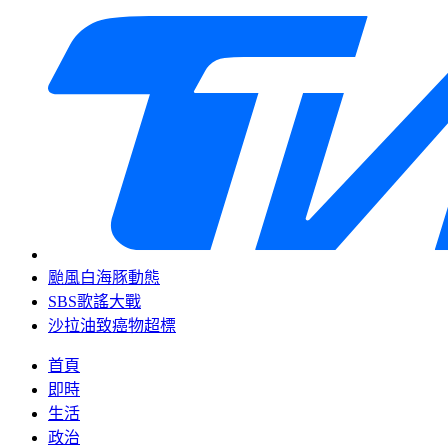
颱風白海豚動態
SBS歌謠大戰
沙拉油致癌物超標
首頁
即時
生活
政治