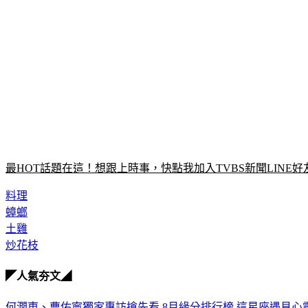
最HOT話題在這！想跟上時事，快點我加入TVBS新聞LINE好
料理
蟑螂
土雞
炒花枝
◤人氣夯文◢
何潤東、曹佑寧獨家專訪搶先看
8月緣分排行榜 這星座遇見心