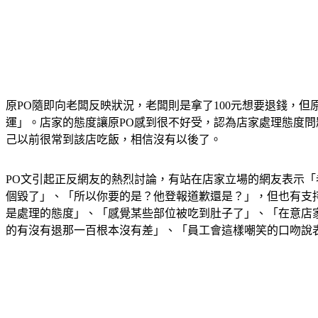
原PO隨即向老闆反映狀況，老闆則是拿了100元想要退錢，
運」。店家的態度讓原PO感到很不好受，認為店家處理態度問
己以前很常到該店吃飯，相信沒有以後了。
PO文引起正反網友的熱烈討論，有站在店家立場的網友表示
個毀了」、「所以你要的是？他登報道歉還是？」，但也有支
是處理的態度」、「感覺某些部位被吃到肚子了」、「在意店
的有沒有退那一百根本沒有差」、「員工會這樣嘲笑的口吻說