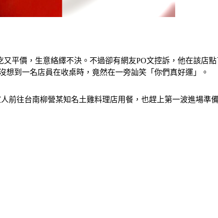
吃又平價，生意絡繹不決。不過卻有網友PO文控訴，他在該店
，沒想到一名店員在收桌時，竟然在一旁訕笑「你們真好運」。
與家人前往台南柳營某知名土雞料理店用餐，也趕上第一波進場準