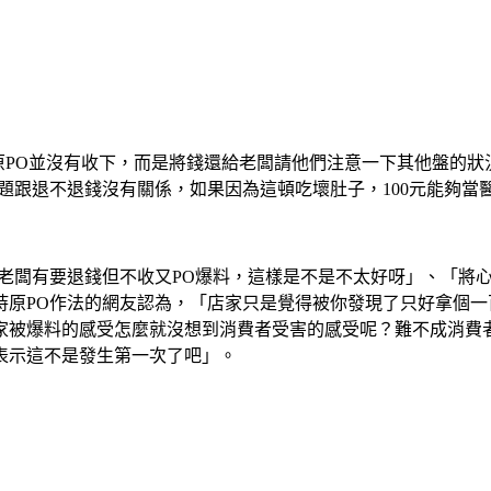
但原PO並沒有收下，而是將錢還給老闆請他們注意一下其他盤的
題跟退不退錢沒有關係，如果因為這頓吃壞肚子，100元能夠
「老闆有要退錢但不收又PO爆料，這樣是不是不太好呀」、「將
持原PO作法的網友認為，「店家只是覺得被你發現了只好拿個
家被爆料的感受怎麼就沒想到消費者受害的感受呢？難不成消費
表示這不是發生第一次了吧」。