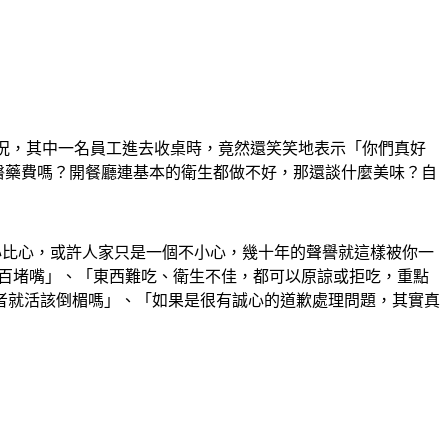
狀況，其中一名員工進去收桌時，竟然還笑笑地表示「你們真好
當醫藥費嗎？開餐廳連基本的衛生都做不好，那還談什麼美味？自
心比心，或許人家只是一個不小心，幾十年的聲譽就這樣被你一
一百堵嘴」、「東西難吃、衛生不佳，都可以原諒或拒吃，重點
者就活該倒楣嗎」、「如果是很有誠心的道歉處理問題，其實真