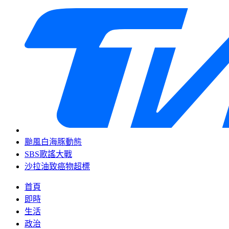
颱風白海豚動態
SBS歌謠大戰
沙拉油致癌物超標
首頁
即時
生活
政治