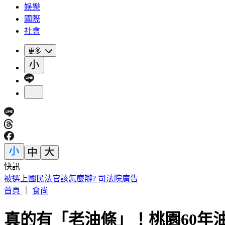
娛樂
國際
社會
更多
快訊
女律師陳昱瑄狠詐慈濟10億遭起訴 台中地院裁定繼續羈押
首頁
｜
食尚
真的有「老油條」！桃園60年