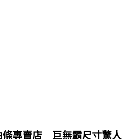
油條專賣店 巨無霸尺寸驚人