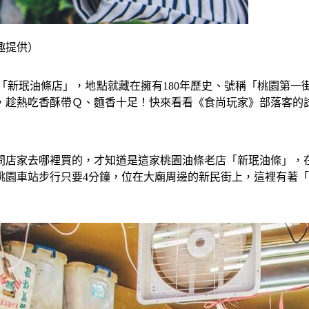
趣提供）
「新珉油條店」，地點就藏在擁有180年歷史、號稱「桃園第一
，趁熱吃香酥帶Ｑ、麵香十足！快來看看《食尚玩家》部落客的
問店家去哪裡買的，才知道是這家桃園油條老店「新珉油條」，在
園車站步行只要4分鐘，位在大廟周邊的新民街上，這裡有著「