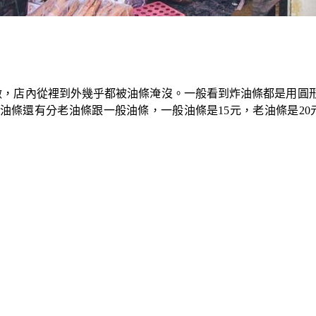
在做，店內從裡到外幾乎都被油條淹沒。一般看到炸油條都是用圓
條還有分老油條跟一般油條，一般油條是15元，老油條是20