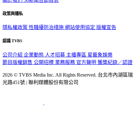
關於我們
56新聞台節目表
政策與隱私
隱私權政策
性騷擾防治措施
網站使用協定
版權宣告
認識 TVBS
公司介紹
企業動態
人才招募
主播專區
星藝象娛樂
節目版權銷售
公開招標
業務服務
官方聲明
獲獎紀錄／認證
2026 © TVBS Media Inc. All Rights Reserved. 台北市內湖區瑞
光路451號 | 聯利媒體股份有限公司