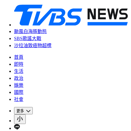
颱風白海豚動態
SBS歌謠大戰
沙拉油致癌物超標
首頁
即時
生活
政治
娛樂
國際
社會
更多