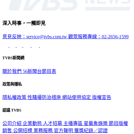
深入時事，一觸即見
意見反映：service@tvbs.com.tw
觀眾服務專線：02-2656-1599
TVBS新聞網
關於我們
56新聞台節目表
政策與隱私
隱私權政策
性騷擾防治措施
網站使用協定
版權宣告
認識 TVBS
公司介紹
企業動態
人才招募
主播專區
星藝象娛樂
節目版權
銷售
公開招標
業務服務
官方聲明
獲獎紀錄／認證