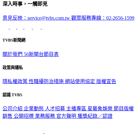
深入時事，一觸即見
意見反映：service@tvbs.com.tw
觀眾服務專線：02-2656-1599
TVBS新聞網
關於我們
56新聞台節目表
政策與隱私
隱私權政策
性騷擾防治措施
網站使用協定
版權宣告
認識 TVBS
公司介紹
企業動態
人才招募
主播專區
星藝象娛樂
節目版權
銷售
公開招標
業務服務
官方聲明
獲獎紀錄／認證