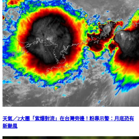
天氣／2大團「紫爆對流」在台灣旁邊！粉專示警：月底恐有
新颱風