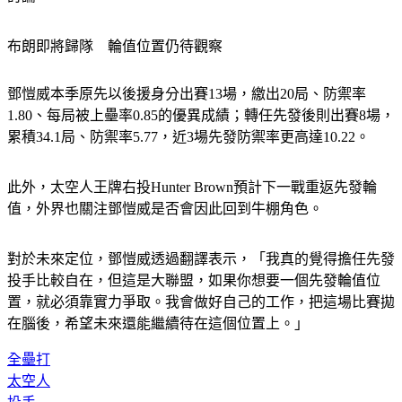
布朗即將歸隊　輪值位置仍待觀察
鄧愷威本季原先以後援身分出賽13場，繳出20局、防禦率
1.80、每局被上壘率0.85的優異成績；轉任先發後則出賽8場，
累積34.1局、防禦率5.77，近3場先發防禦率更高達10.22。
此外，太空人王牌右投Hunter Brown預計下一戰重返先發輪
值，外界也關注鄧愷威是否會因此回到牛棚角色。
對於未來定位，鄧愷威透過翻譯表示，「我真的覺得擔任先發
投手比較自在，但這是大聯盟，如果你想要一個先發輪值位
置，就必須靠實力爭取。我會做好自己的工作，把這場比賽拋
在腦後，希望未來還能繼續待在這個位置上。」
全壘打
太空人