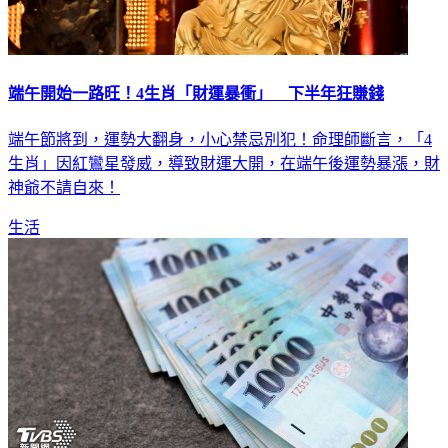
端午開始一路旺！4生肖「財運暴衝」 下半年狂賺錢
端午節將到，運勢大翻身，小心禁忌別犯！命理師斷言，「4
生肖」因紅鸞星發威，導致財運大開，在端午後運勢暴漲，財
神爺不請自來！
生活