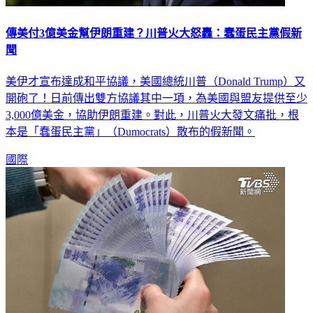
傳美付3億美金幫伊朗重建？川普火大怒轟：蠢蛋民主黨假新
聞
美伊才宣布達成和平協議，美國總統川普（Donald Trump）又
開砲了！日前傳出雙方協議其中一項，為美國與盟友提供至少
3,000億美金，協助伊朗重建。對此，川普火大發文痛批，根
本是「蠢蛋民主黨」（Dumocrats）散布的假新聞。
國際