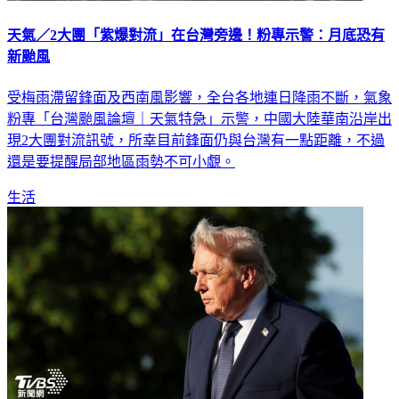
天氣／2大團「紫爆對流」在台灣旁邊！粉專示警：月底恐有
新颱風
受梅雨滯留鋒面及西南風影響，全台各地連日降雨不斷，氣象
粉專「台灣颱風論壇｜天氣特急」示警，中國大陸華南沿岸出
現2大團對流訊號，所幸目前鋒面仍與台灣有一點距離，不過
還是要提醒局部地區雨勢不可小覷。
生活