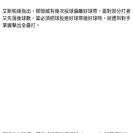
艾斯帕達指出，鄧愷威有幾次投球偏離好球帶，面對部分打者
又先落後球數，當必須把球投進好球帶搶好球時，就遭到對手
掌握擊出全壘打。