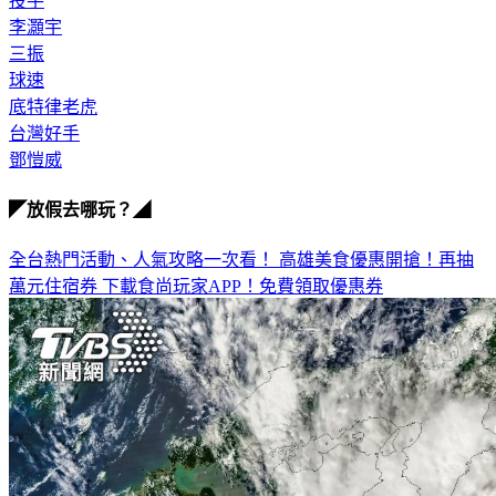
投手
李灝宇
三振
球速
底特律老虎
台灣好手
鄧愷威
◤放假去哪玩？◢
全台熱門活動、人氣攻略一次看！
高雄美食優惠開搶！再抽
萬元住宿券
下載食尚玩家APP！免費領取優惠券