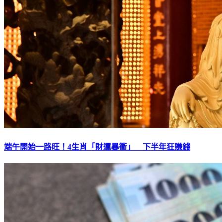
端午開始一路旺！4生肖「財運暴衝」 下半年狂賺錢