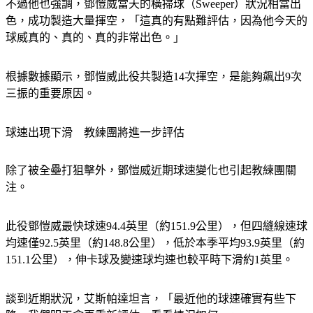
不過他也強調，鄧愷威當天的橫掃球（Sweeper）狀況相當出
色，成功製造大量揮空，「這真的有點難評估，因為他今天的
球威真的、真的、真的非常出色。」
根據數據顯示，鄧愷威此役共製造14次揮空，是能夠飆出9次
三振的重要原因。
球速出現下滑　教練團將進一步評估
除了被全壘打狙擊外，鄧愷威近期球速變化也引起教練團關
注。
此役鄧愷威最快球速94.4英里（約151.9公里），但四縫線速球
均速僅92.5英里（約148.8公里），低於本季平均93.9英里（約
151.1公里），伸卡球及變速球均速也較平時下滑約1英里。
談到近期狀況，艾斯帕達坦言，「最近他的球速確實有些下