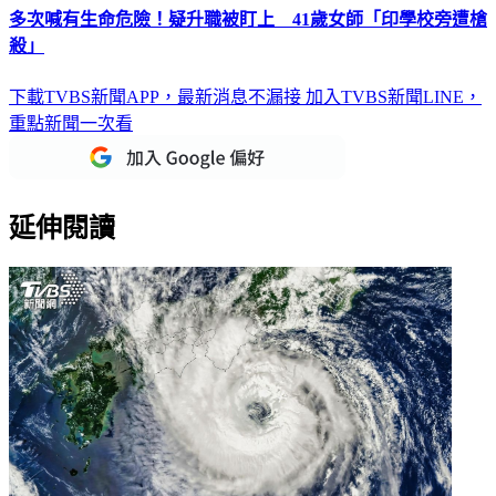
多次喊有生命危險！疑升職被盯上 41歲女師「印學校旁遭槍
殺」
下載TVBS新聞APP，最新消息不漏接
加入TVBS新聞LINE，
重點新聞一次看
延伸閱讀