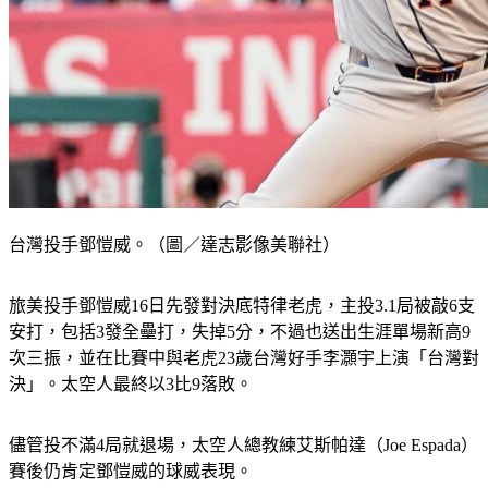
台灣投手鄧愷威。（圖／達志影像美聯社）
旅美投手鄧愷威16日先發對決底特律老虎，主投3.1局被敲6支
安打，包括3發全壘打，失掉5分，不過也送出生涯單場新高9
次三振，並在比賽中與老虎23歲台灣好手李灝宇上演「台灣對
決」。太空人最終以3比9落敗。
儘管投不滿4局就退場，太空人總教練艾斯帕達（Joe Espada）
賽後仍肯定鄧愷威的球威表現。