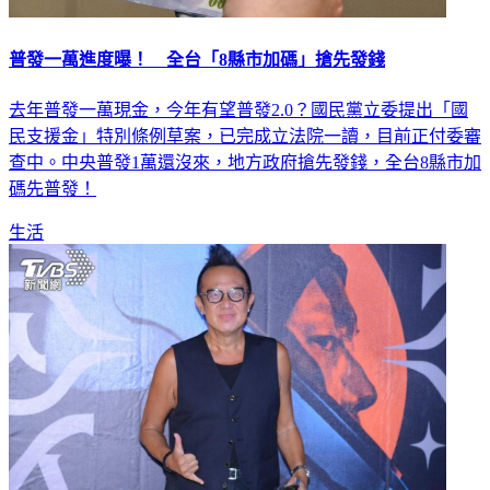
普發一萬進度曝！ 全台「8縣市加碼」搶先發錢
去年普發一萬現金，今年有望普發2.0？國民黨立委提出「國
民支援金」特別條例草案，已完成立法院一讀，目前正付委審
查中。中央普發1萬還沒來，地方政府搶先發錢，全台8縣市加
碼先普發！
生活