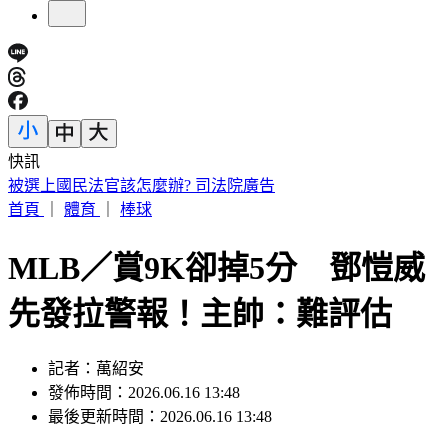
快訊
美股開盤／聯準會升息疑慮意外減緩！標普、那指「雙開高」
首頁
｜
體育
｜
棒球
MLB／賞9K卻掉5分 鄧愷威
先發拉警報！主帥：難評估
記者：萬紹安
發佈時間：2026.06.16 13:48
最後更新時間：2026.06.16 13:48