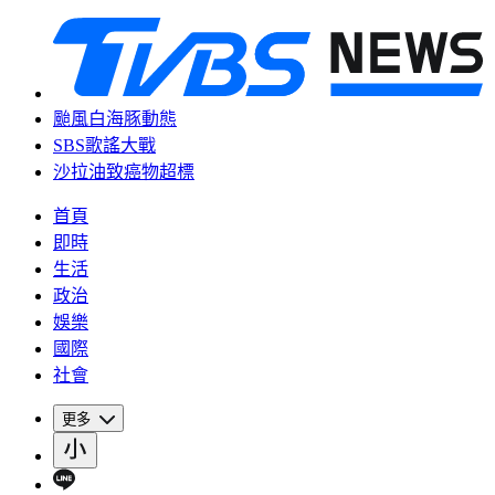
颱風白海豚動態
SBS歌謠大戰
沙拉油致癌物超標
首頁
即時
生活
政治
娛樂
國際
社會
更多