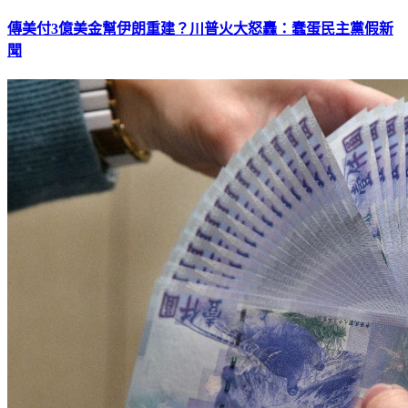
傳美付3億美金幫伊朗重建？川普火大怒轟：蠢蛋民主黨假新
聞