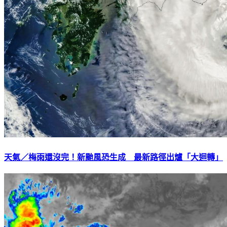
天氣／梅雨還沒完！新颱風恐生成 最新路徑出爐「大迴轉」