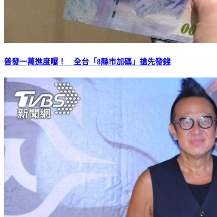
普發一萬進度曝！ 全台「8縣市加碼」搶先發錢