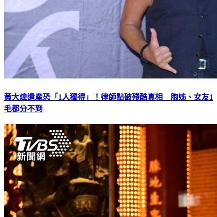
黃大煒遺產恐「1人獨得」！律師點破殘酷真相 胞姊、女友1
毛都分不到