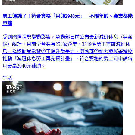
勞工領錢了！符合資格「月領2940元」 不限年齡、產業都能
申請
受到國際情勢變動影響，勞動部日前公布最新減班休息（無薪
假）統計，目前全台共有254家企業、3319名勞工實施減班休
息，為協助受影響勞工提升競爭力，勞動部勞動力發展署積極
推動「減班休息勞工再充電計畫」，符合資格的勞工可申請每
月最高2940元補助。
生活