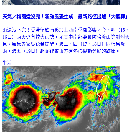
天氣／梅雨還沒完！新颱風恐生成 最新路徑出爐「大迴轉」
雨還沒下完！受滯留鋒南移加上西南季風影響，今、明（15、
16日）兩天仍有較大雨勢，尤其中南部要嚴防強降雨等劇烈天
氣。氣象專家吳德榮提醒，週三、四（17、18日）同樣易降
雨，週五（19日）起菲律賓東方有熱帶擾動發展的跡象。
生活