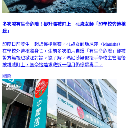
多次喊有生命危險！疑升職被盯上 41歲女師「印學校旁遭槍
殺」
印度日前發生一起恐怖槍擊案，41歲女師瑪尼莎（Manisha）
在學校外遭槍殺身亡，生前多次拍片自爆「有生命危險」卻被
警方無視也掀起討論。據了解，瑪尼莎疑似接手學校主管職後
被親戚盯上，無奈接連求救近一個月仍慘遭毒手。
國際