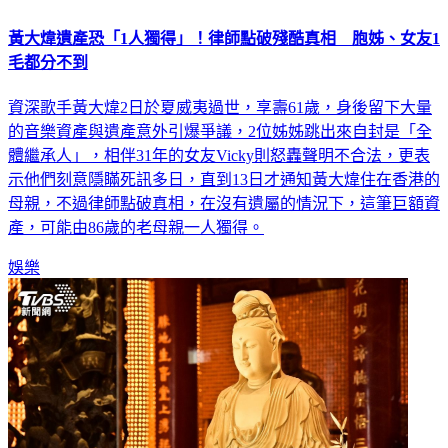
黃大煒遺產恐「1人獨得」！律師點破殘酷真相 胞姊、女友1
毛都分不到
資深歌手黃大煒2日於夏威夷過世，享壽61歲，身後留下大量
的音樂資產與遺產意外引爆爭議，2位姊姊跳出來自封是「全
體繼承人」，相伴31年的女友Vicky則怒轟聲明不合法，更表
示他們刻意隱瞞死訊多日，直到13日才通知黃大煒住在香港的
母親，不過律師點破真相，在沒有遺屬的情況下，這筆巨額資
產，可能由86歲的老母親一人獨得。
娛樂