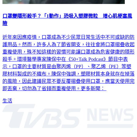
口罩變隱形殺手？「1動作」恐吸入塑膠微粒 增心肌梗塞風
險
近年來因應疫情，口罩成為不少民眾日常生活中不可或缺的防
護用品。然而，許多人為了節省開支，往往會將口罩摺疊收起
重複使用，殊不知這樣的習慣可能讓口罩成為危害健康的隱形
殺手。環境醫學專家陳保中在《50+Talk Podcast》節目中表
示，口罩的主要材質是由聚丙烯（PP）、聚乙烯（PE）等塑
膠材料製成的不織布。陳保中強調，塑膠材質本身就存在掉落
的風險，因此建議民眾不要反覆摺疊使用口罩，應當天使用完
即丟棄，切勿為了省錢而重複使用。更多新聞：
生活