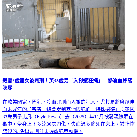
殺害2歲繼女被判刑！英33歲男「入獄遭狂捅」 慘淪血蜂窩
陳屍
在歐美國家，因犯下冷血罪刑而入獄的犯人、尤其是將魔爪伸
向未成年的加害者，總會受到其他囚犯的「特殊招待」；英國
33歲男子比凡（Kyle Bevan）去（2025）年11月被發現陳屍在
獄中，全身上下多達30處刀傷，失血過多慘死在床上。被指控
謀殺的3名獄友則並未透露犯案動機。