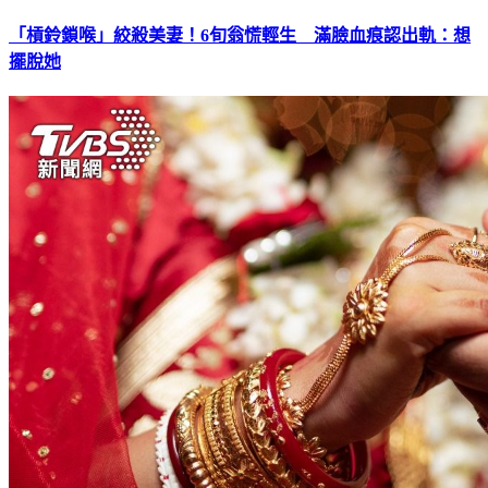
「槓鈴鎖喉」絞殺美妻！6旬翁慌輕生 滿臉血痕認出軌：想
擺脫她