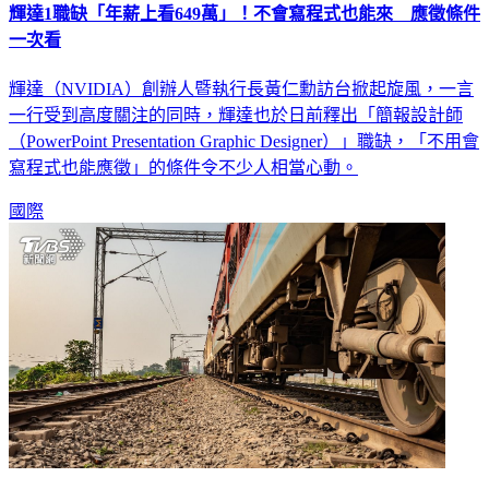
輝達1職缺「年薪上看649萬」！不會寫程式也能來 應徵條件
一次看
輝達（NVIDIA）創辦人暨執行長黃仁勳訪台掀起旋風，一言
一行受到高度關注的同時，輝達也於日前釋出「簡報設計師
（PowerPoint Presentation Graphic Designer）」職缺，「不用會
寫程式也能應徵」的條件令不少人相當心動。
國際