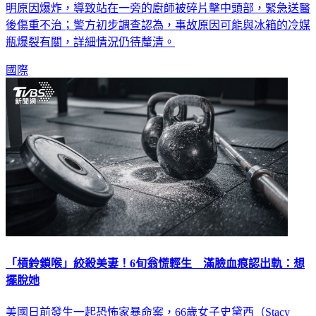
明原因爆炸，導致站在一旁的廚師被碎片擊中頭部，緊急送醫
後傷重不治；警方初步調查認為，事故原因可能與冰箱的冷媒
瓶爆裂有關，詳細情況仍待釐清。
國際
「槓鈴鎖喉」絞殺美妻！6旬翁慌輕生 滿臉血痕認出軌：想
擺脫她
美國日前發生一起恐怖家暴命案，66歲女子史黛西（Stacy