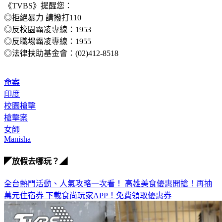
《TVBS》提醒您：
◎拒絕暴力 請撥打110
◎反校園霸凌專線：1953
◎反職場霸凌專線：1955
◎法律扶助基金會：(02)412-8518
命案
印度
校園槍擊
槍擊案
女師
Manisha
◤放假去哪玩？◢
全台熱門活動、人氣攻略一次看！
高雄美食優惠開搶！再抽
萬元住宿券
下載食尚玩家APP！免費領取優惠券