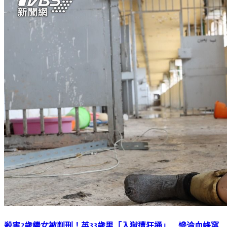
殺害2歲繼女被判刑！英33歲男「入獄遭狂捅」 慘淪血蜂窩