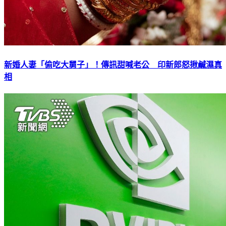
新婚人妻「偷吃大舅子」！傳訊甜喊老公 印新郎怒揪鹹濕真
相