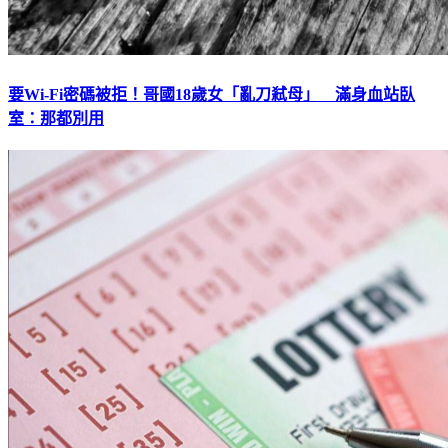
要Wi-Fi密碼被拒！哥國18歲女「亂刀弒母」 滿身血站臥
室：那都別用