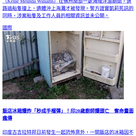
（Kellie Melinda Williams）在佛州南部一處海域浮潛期間，遭
路過船隻撞上，遺體沖上海灘才被發現。警方證實凱莉死訊的
同時，涉案船隻及工作人員的相關資訊並未公開。
國際
飯店冰箱爆炸「秒成手榴彈」！印20歲廚師爆頭亡 奪命畫面
瘋傳
印度古吉拉特邦日前發生一起恐怖意外，一間飯店的冰箱因不