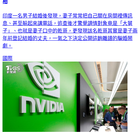
相
印度一名男子結婚後發現，妻子常常把自己關在房間裡傳訊
息、甚至躲起來講電話，追查後才驚覺調情對象竟是「大舅
子」、也就是妻子口中的乾哥，更發現該名乾哥其實是妻子兩
年前登記結婚的丈夫，一氣之下決定公開這齣離譜的騙婚鬧
劇。
國際