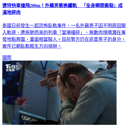
遭特快車撞飛200m！外籍男衝進鐵軌 「全身瞬間撕裂」成
滿地碎肉
泰國日前發生一起恐怖臥軌事件，一名外籍男子因不明原因闖
入軌道，遭疾馳而來的列車「當場撞碎」，無數肉塊噴濺在事
發地點周圍，畫面相當駭人。目前警方仍在追查男子的身分，
案件已朝臥軌輕生方向偵辦。
國際