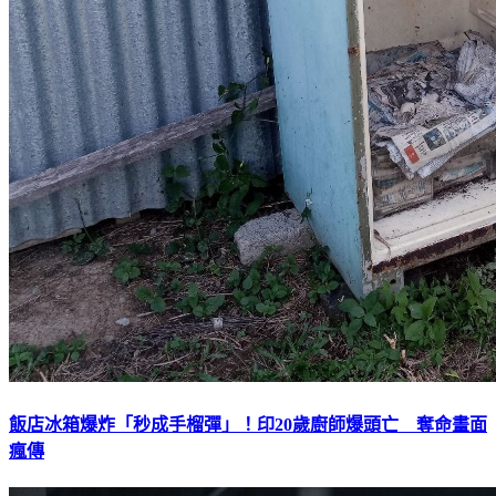
飯店冰箱爆炸「秒成手榴彈」！印20歲廚師爆頭亡 奪命畫面
瘋傳