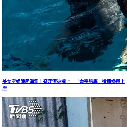
美女空姐陳屍海灘！疑浮潛被撞上 「命喪船底」遺體慘捲上
岸