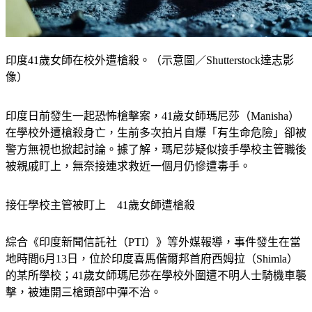
印度41歲女師在校外遭槍殺。（示意圖／Shutterstock達志影
像）
印度日前發生一起恐怖槍擊案，41歲女師瑪尼莎（Manisha）
在學校外遭槍殺身亡，生前多次拍片自爆「有生命危險」卻被
警方無視也掀起討論。據了解，瑪尼莎疑似接手學校主管職後
被親戚盯上，無奈接連求救近一個月仍慘遭毒手。
接任學校主管被盯上　41歲女師遭槍殺
綜合《印度新聞信託社（PTI）》等外媒報導，事件發生在當
地時間6月13日，位於印度喜馬偕爾邦首府西姆拉（Shimla）
的某所學校；41歲女師瑪尼莎在學校外圍遭不明人士騎機車襲
擊，被連開三槍頭部中彈不治。