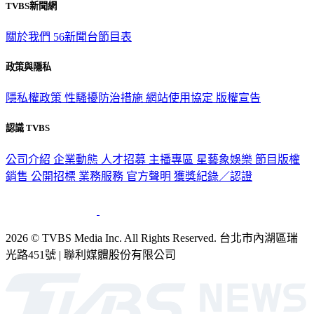
TVBS新聞網
關於我們
56新聞台節目表
政策與隱私
隱私權政策
性騷擾防治措施
網站使用協定
版權宣告
認識 TVBS
公司介紹
企業動態
人才招募
主播專區
星藝象娛樂
節目版權
銷售
公開招標
業務服務
官方聲明
獲獎紀錄／認證
2026 © TVBS Media Inc. All Rights Reserved. 台北市內湖區瑞
光路451號 | 聯利媒體股份有限公司