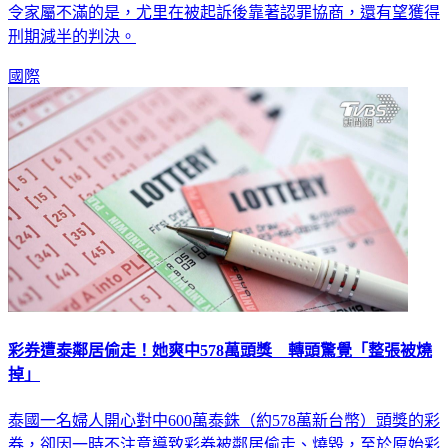
令家屬不滿的是，尤里在被起訴後靠著認罪協商，還有望獲得
刑期減半的判決。
國際
彩券遭泰鄰居偷走！她爽中578萬頭獎 轉頭驚覺「整張被燒
掉」
泰國一名婦人開心對中600萬泰銖（約578萬新台幣）頭獎的彩
券，卻因一時不注意導致彩券被鄰居偷走、燒毀，至於原始彩