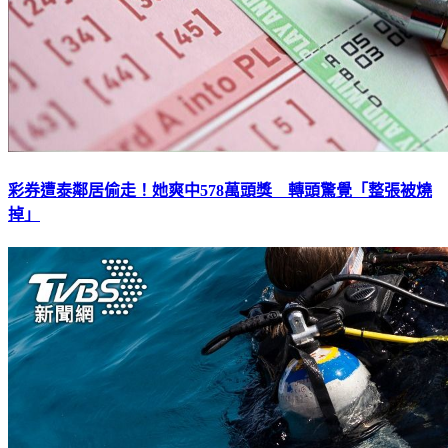
彩券遭泰鄰居偷走！她爽中578萬頭獎 轉頭驚覺「整張被燒
掉」