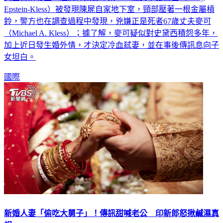
Epstein-Kless）被發現陳屍自家地下室，頸部壓著一根金屬槓
鈴，警方也在調查過程中發現，兇嫌正是死者67歲丈夫麥可
（Michael A. Kless）；據了解，麥可疑似對史黛西積怨多年，
加上近日發生婚外情，才決定冷血弒妻，並在事後傳訊息向子
女坦白。
國際
新婚人妻「偷吃大舅子」！傳訊甜喊老公 印新郎怒揪鹹濕真