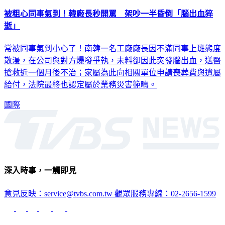
被粗心同事氣到！韓廠長秒開罵 架吵一半昏倒「腦出血猝
逝」
常被同事氣到小心了！南韓一名工廠廠長因不滿同事上班態度
散漫，在公司與對方爆發爭執，未料卻因此突發腦出血，送醫
搶救近一個月後不治；家屬為此向相關單位申請喪葬費與遺屬
給付，法院最終也認定屬於業務災害範疇。
國際
深入時事，一觸即見
意見反映：service@tvbs.com.tw
觀眾服務專線：02-2656-1599