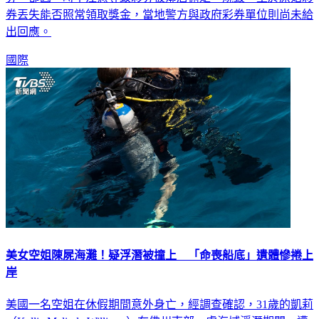
券丟失能否照常領取獎金，當地警方與政府彩券單位則尚未給
出回應。
國際
美女空姐陳屍海灘！疑浮潛被撞上 「命喪船底」遺體慘捲上
岸
美國一名空姐在休假期間意外身亡，經調查確認，31歲的凱莉