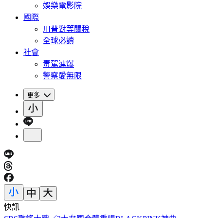
娛樂電影院
國際
川普對等關稅
全球必讀
社會
毒駕連爆
警察愛無限
更多
快訊