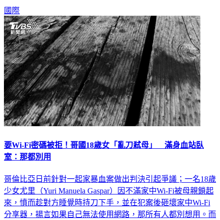
國際
要Wi-Fi密碼被拒！哥國18歲女「亂刀弒母」 滿身血站臥
室：那都別用
哥倫比亞日前針對一起家暴血案做出判決引起爭議；一名18歲
少女尤里（Yuri Manuela Gaspar）因不滿家中Wi-Fi被母親鎖起
來，憤而趁對方睡覺時持刀下手，並在犯案後砸壞家中Wi-Fi
分享器，揚言如果自己無法使用網路，那所有人都別想用。而