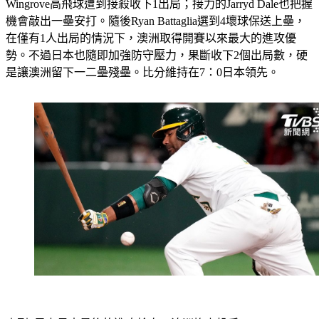
Wingrove高飛球遭到接殺收下1出局；接力的Jarryd Dale也把握
機會敲出一壘安打。隨後Ryan Battaglia選到4壞球保送上壘，
在僅有1人出局的情況下，澳洲取得開賽以來最大的進攻優
勢。不過日本也隨即加強防守壓力，果斷收下2個出局數，硬
是讓澳洲留下一二壘殘壘。比分維持在7：0日本領先。