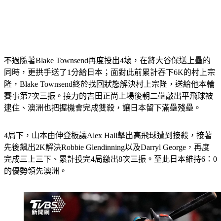
不過隨著Blake Townsend再度投出4壞，在將大谷保送上壘的
同時，更拱手送了1分給日本；面對此前累計吞下6K的村上宗
隆，Blake Townsend終於找回狀態解決村上宗隆，送給他本輪
賽事第7次三振。接力的吉田正尚上場後朝二壘敲出平飛球被
逮住、澳洲也把握機會完成雙殺，讓日本留下滿壘殘壘。
4局下，山本由伸登板讓Alex Hall擊出高飛球遭到接殺，接著
先後飆出2K解決Robbie Glendinning以及Darryl George，再度
完成三上三下、累計投完4局繳出8次三振。至此日本維持6：0
的優勢領先澳洲。