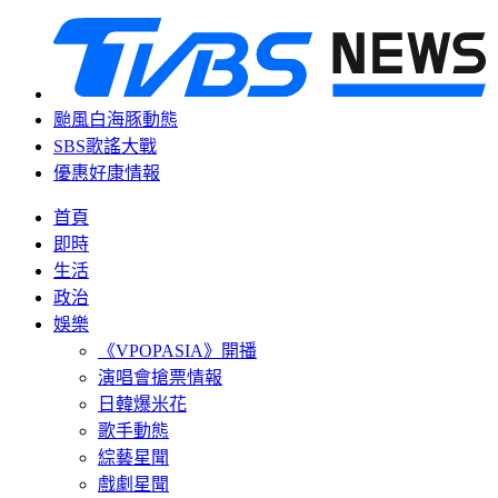
颱風白海豚動態
SBS歌謠大戰
優惠好康情報
首頁
即時
生活
政治
娛樂
《VPOPASIA》開播
演唱會搶票情報
日韓爆米花
歌手動態
綜藝星聞
戲劇星聞