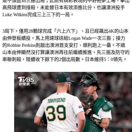
是不慎遭到三振出局；此前有精彩表現的中野拓夢上場，擊出
高飛球遭到接殺，未能替日本有效添進比分，也讓澳洲投手
Luke Wilkins完成三上三下的一局。
3局下，僅用28顆球完成「六上六下」、且已經飆出4K的山本
由伸登板續投，馬上用速球送給Logan Wade一次三振；接力
的Robbie Perkins則敲出澳洲首支安打、順利跑上一壘。不過
山本由伸顯然沒打算讓澳洲再往前繼續推進，先三振及防守的
串聯刺殺，陸續收下餘下的2個出局數。日本維持5：0領先。