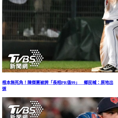
根本無死角！陳傑憲被誇「長相PR值99」 鄉民喊：原地出
道