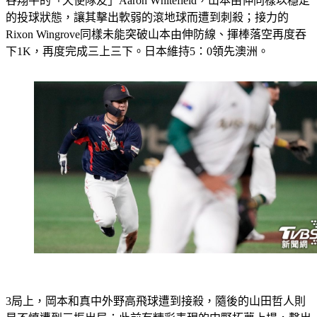
谷翔平的「天使隊友」Aaron Whitefield，山本由伸同樣以穩定
的投球狀態，讓其擊出軟弱的滾地球而遭到刺殺；接力的
Rixon Wingrove同樣未能突破山本由伸防線、揮棒落空再度吞
下1K，再度完成三上三下。日本維持5：0領先澳洲。
3局上，岡本和真中外野高飛球遭到接殺，隨後的山田哲人則