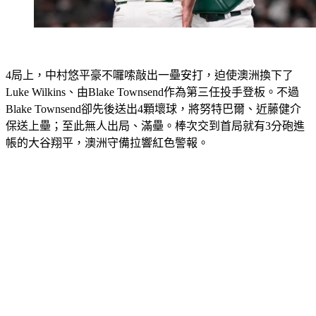
4局上，中村悠平豪不囉嗦敲出一壘安打，迫使澳洲換下了
Luke Wilkins、由Blake Townsend作為第三任投手登板。不過
Blake Townsend卻先後送出4顆壞球，將努特巴爾、近藤健介
保送上壘；至此無人出局、滿壘。棒次交到首局就有3分砲進
帳的大谷翔平，澳洲守備拉響紅色警報。