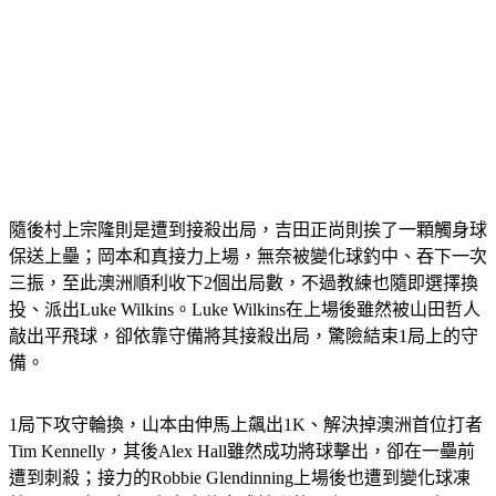
隨後村上宗隆則是遭到接殺出局，吉田正尚則挨了一顆觸身球
保送上壘；岡本和真接力上場，無奈被變化球釣中、吞下一次
三振，至此澳洲順利收下2個出局數，不過教練也隨即選擇換
投、派出Luke Wilkins。Luke Wilkins在上場後雖然被山田哲人
敲出平飛球，卻依靠守備將其接殺出局，驚險結束1局上的守
備。
1局下攻守輪換，山本由伸馬上飆出1K、解決掉澳洲首位打者
Tim Kennelly，其後Alex Hall雖然成功將球擊出，卻在一壘前
遭到刺殺；接力的Robbie Glendinning上場後也遭到變化球凍