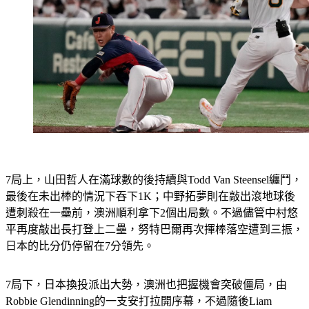
7局上，山田哲人在滿球數的後持續與Todd Van Steensel纏鬥，
最後在未出棒的情況下吞下1K；中野拓夢則在敲出滾地球後
遭刺殺在一壘前，澳洲順利拿下2個出局數。不過儘管中村悠
平再度敲出長打登上二壘，努特巴爾再次揮棒落空遭到三振，
日本的比分仍停留在7分領先。
7局下，日本換投派出大勢，澳洲也把握機會突破僵局，由
Robbie Glendinning的一支安打拉開序幕，不過隨後Liam 