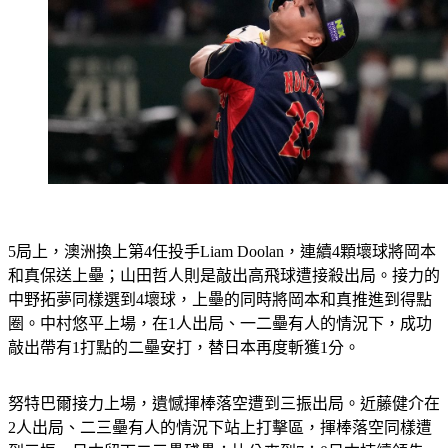
5局上，澳洲換上第4任投手Liam Doolan，連續4顆壞球將岡本
和真保送上壘；山田哲人則是敲出高飛球遭接殺出局。接力的
中野拓夢同樣選到4壞球，上壘的同時將岡本和真推進到得點
圈。中村悠平上場，在1人出局、一二壘有人的情況下，成功
敲出帶有1打點的二壘安打，替日本再度斬獲1分。
努特巴爾接力上場，遺憾揮棒落空遭到三振出局。近藤健介在
2人出局、二三壘有人的情況下站上打擊區，揮棒落空同樣遭