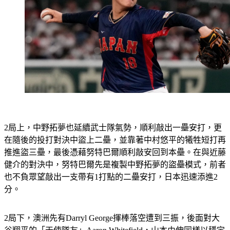
2局上，中野拓夢也延續武士隊氣勢，順利敲出一壘安打，更
在隨後的投打對決中盜上二壘，並靠著中村悠平的犧牲短打再
推進盜三壘，最後憑藉努特巴爾順利敲安回到本壘。在與近藤
健介的對決中，努特巴爾先是複製中野拓夢的盜壘模式，前者
也不負眾望敲出一支帶有1打點的二壘安打，日本迅速添進2
分。
2局下，澳洲先有Darryl George揮棒落空遭到三振，後面對大