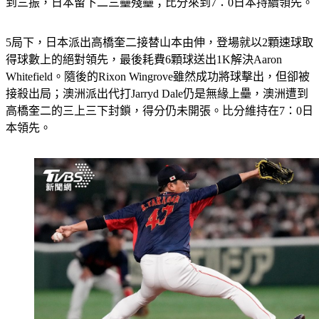
到三振，日本留下二三壘殘壘；比分來到7：0日本持續領先。
5局下，日本派出高橋奎二接替山本由伸，登場就以2顆速球取
得球數上的絕對領先，最後耗費6顆球送出1K解決Aaron 
Whitefield。隨後的Rixon Wingrove雖然成功將球擊出，但卻被
接殺出局；澳洲派出代打Jarryd Dale仍是無緣上壘，澳洲遭到
高橋奎二的三上三下封鎖，得分仍未開張。比分維持在7：0日
本領先。