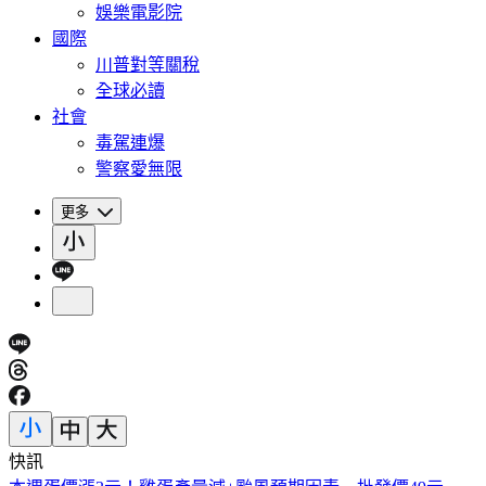
娛樂電影院
國際
川普對等關稅
全球必讀
社會
毒駕連爆
警察愛無限
更多
快訊