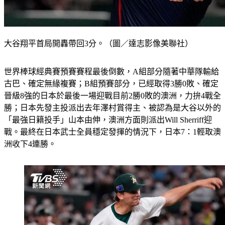
大谷翔平首局開轟帶回3分。（圖／達志影像美聯社）
世界棒球經典賽預賽賽程最後倒數，A組部分隨著中華隊輸給
古巴、確定無緣複賽；B組預賽部分，已經取得3勝0敗、確定
晉級8強的日本於最後一場迎戰目前2勝0敗的澳洲，力拚4戰全
勝；日本先發主投派出去年澤村賞得主、被認為是大谷以外的
「最強日籍投手」山本由伸，澳洲方面則派出Will Sherriff迎
戰。最終在日本武士全員穩定發揮的情況下，日本7：1輕取澳
洲收下4連勝。