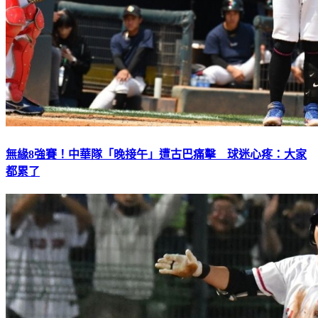
無緣8強賽！中華隊「晚接午」遭古巴痛擊 球迷心疼：大家
都累了