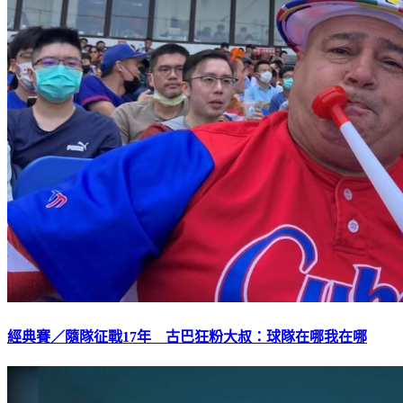
經典賽／隨隊征戰17年 古巴狂粉大叔：球隊在哪我在哪