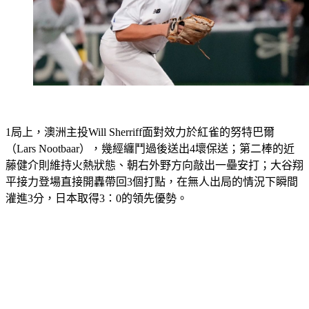
1局上，澳洲主投Will Sherriff面對效力於紅雀的努特巴爾
（Lars Nootbaar），幾經纏鬥過後送出4壞保送；第二棒的近
藤健介則維持火熱狀態、朝右外野方向敲出一壘安打；大谷翔
平接力登場直接開轟帶回3個打點，在無人出局的情況下瞬間
灌進3分，日本取得3：0的領先優勢。