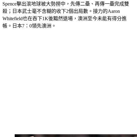
Spence擊出滾地球被大勢撈中，先傳二壘、再傳一壘完成雙
殺；日本武士毫不含糊的收下2個出局數。接力的Aaron 
Whitefield也在吞下1K後黯然退場，澳洲至今未能有得分進
帳。日本7：0領先澳洲。