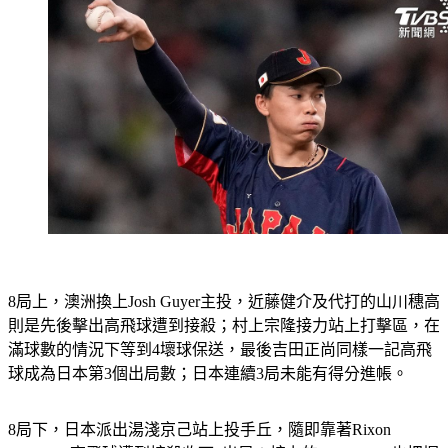
8局上，澳洲換上Josh Guyer主投，近藤健介及代打的山川穗高
則是先後擊出高飛球遭到接殺；村上宗隆接力站上打擊區，在
滿球數的情況下等到4壞球保送，最後吉田正尚同樣一記高飛
球成為日本第3個出局數；日本連續3局未能有得分進帳。
8局下，日本派出湯淺京己站上投手丘，隨即靠著Rixon 