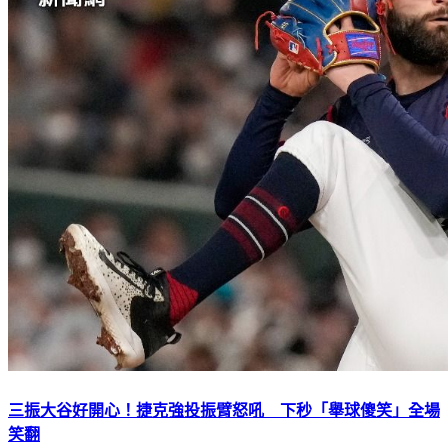
三振大谷好開心！捷克強投振臂怒吼 下秒「舉球傻笑」全場
笑翻