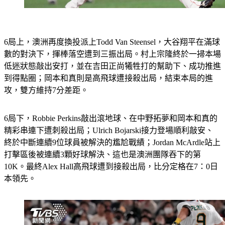
6局上，澳洲再度換投派上Todd Van Steensel，大谷翔平在滿球
數的對決下，揮棒落空遭到三振出局。村上宗隆終於一掃本場
低迷狀態敲出安打，並在吉田正尚犧牲打的幫助下、成功推進
到得點圈；岡本和真則是高飛球遭接殺出局，結束本局的進
攻，雙方維持7分差距。
6局下，Robbie Perkins敲出滾地球、在中野拓夢和岡本和真的
精彩串連下遭刺殺出局；Ulrich Bojarski接力登場順利敲安、
終於中斷連續9位球員被解決的尷尬戰績；Jordan McArdle站上
打擊區後被連續3顆好球解決、這也是澳洲團隊吞下的第
10K。最終Alex Hall高飛球遭到接殺出局，比分定格在7：0日
本領先。