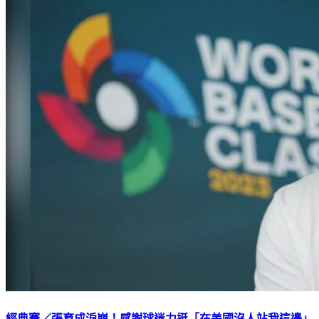
經典賽／張育成淚崩！感謝球迷力挺「在美國沒人站我這邊」