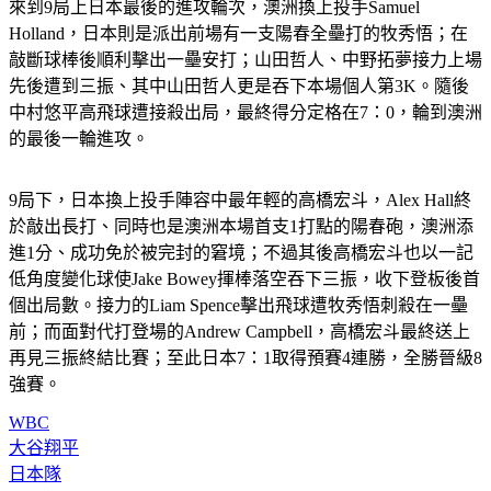
來到9局上日本最後的進攻輪次，澳洲換上投手Samuel 
Holland，日本則是派出前場有一支陽春全壘打的牧秀悟；在
敲斷球棒後順利擊出一壘安打；山田哲人、中野拓夢接力上場
先後遭到三振、其中山田哲人更是吞下本場個人第3K。隨後
中村悠平高飛球遭接殺出局，最終得分定格在7：0，輪到澳洲
的最後一輪進攻。
9局下，日本換上投手陣容中最年輕的高橋宏斗，Alex Hall終
於敲出長打、同時也是澳洲本場首支1打點的陽春砲，澳洲添
進1分、成功免於被完封的窘境；不過其後高橋宏斗也以一記
低角度變化球使Jake Bowey揮棒落空吞下三振，收下登板後首
個出局數。接力的Liam Spence擊出飛球遭牧秀悟刺殺在一壘
前；而面對代打登場的Andrew Campbell，高橋宏斗最終送上
再見三振終結比賽；至此日本7：1取得預賽4連勝，全勝晉級8
強賽。
WBC
大谷翔平
日本隊