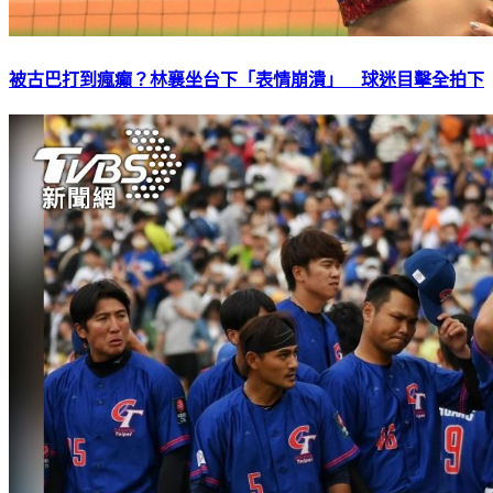
被古巴打到瘋癲？林襄坐台下「表情崩潰」 球迷目擊全拍下