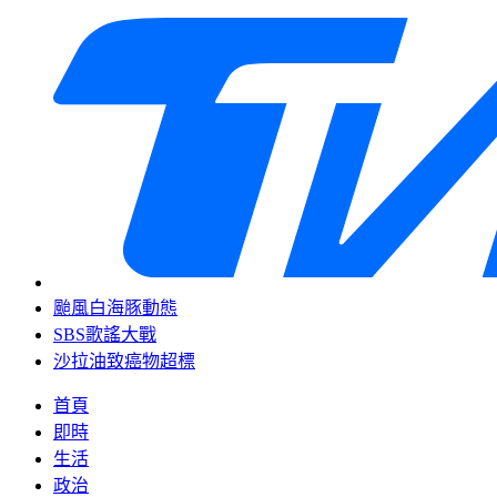
颱風白海豚動態
SBS歌謠大戰
沙拉油致癌物超標
首頁
即時
生活
政治