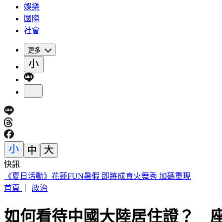
娛樂
國際
社會
更多
快訊
188萬《龍藏經》賣掉了！大戶不甩7折 店員爆「付現買原價
首頁
｜
政治
如何看待中國大陸居住證？ 