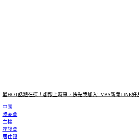
最HOT話題在這！想跟上時事，快點我加入TVBS新聞LINE好
中國
陸委會
主權
座談會
居住證