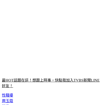
最HOT話題在這！想跟上時事，快點我加入TVBS新聞LINE
好友！
性騷擾
周玉蔻
閣員