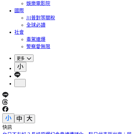
娛樂電影院
國際
川普對等關稅
全球必讀
社會
毒駕連爆
警察愛無限
更多
快訊