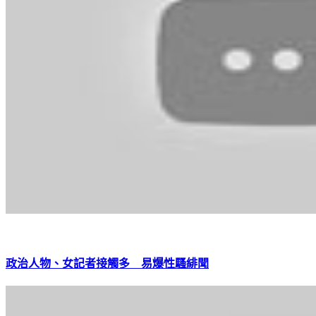
政治人物、女記者接觸多 易爆性騷緋聞