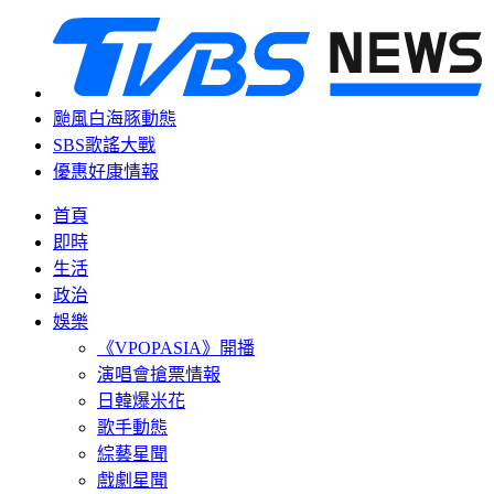
颱風白海豚動態
SBS歌謠大戰
優惠好康情報
首頁
即時
生活
政治
娛樂
《VPOPASIA》開播
演唱會搶票情報
日韓爆米花
歌手動態
綜藝星聞
戲劇星聞