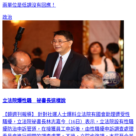
政治
立法院爆性騷 祕書長這樣說
【鏡週刊報導】 針對社運人士爆料立法院有國會助理遭受性
騷擾，立法院祕書長林志嘉今（16日）表示，立法院設有性騷
擾防治申訴管道，在接獲員工申訴後，由性騷擾申訴調查處理
委員會進行相關的調查處置。不過，立院也強調，本屆至今並