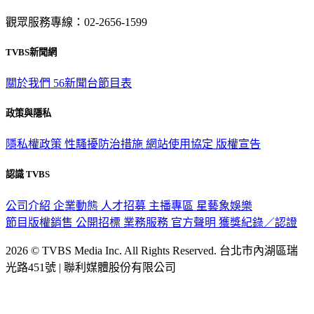
觀眾服務專線：02-2656-1599
TVBS新聞網
關於我們
56新聞台節目表
政策與隱私
隱私權政策
性騷擾防治措施
網站使用協定
版權宣告
認識 TVBS
公司介紹
企業動態
人才招募
主播專區
星藝象娛樂
節目版權銷售
公開招標
業務服務
官方聲明
獲獎紀錄／認證
2026 © TVBS Media Inc. All Rights Reserved. 台北市內湖區瑞
光路451號 | 聯利媒體股份有限公司