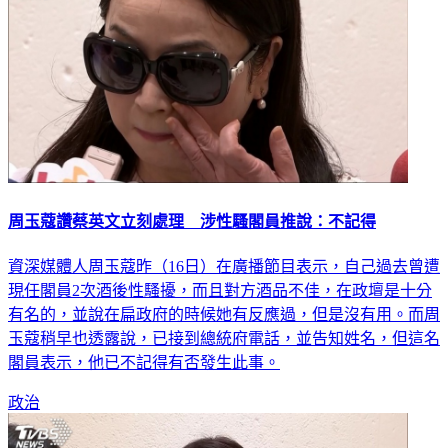
周玉蔻讚蔡英文立刻處理 涉性騷閣員推說：不記得
資深媒體人周玉蔻昨（16日）在廣播節目表示，自己過去曾遭
現任閣員2次酒後性騷擾，而且對方酒品不佳，在政壇是十分
有名的，並說在扁政府的時候她有反應過，但是沒有用。而周
玉蔻稍早也透露說，已接到總統府電話，並告知姓名，但這名
閣員表示，他已不記得有否發生此事。
政治