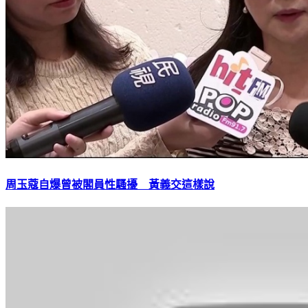
周玉蔻自爆曾被閣員性騷擾 黃義交這樣說