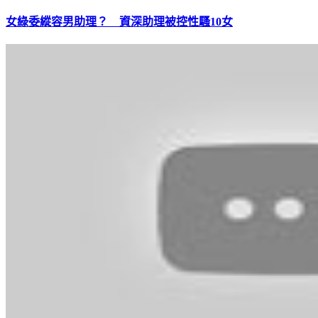
女綠委縱容男助理？ 資深助理被控性騷10女