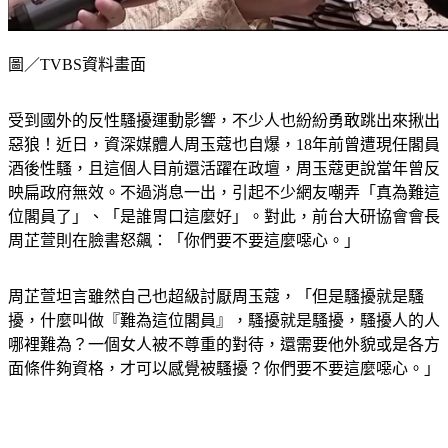
圖／TVBS資料畫面
受到國外的反性騷擾運動影響，不少人也紛紛勇敢跳出來揪出
惡狼！近日，資深媒體人周玉蔻也自爆，18年前曾遭現任閣員
酒後性騷，且這個人目前還活躍在政壇，周玉蔻更說當年曾反
映扁政府無效。不過消息一出，引起不少網友嘲弄「真為難這
位閣員了」、「是誰胃口這麼好」。對此，前台大研協會會長
周芷萱則在臉書怒飆：「你們要不要這麼噁心。」
周芷萱坦言雖然自己也超級討厭周玉蔻，「但是騷擾就是騷
擾，什麼叫做『難為這位閣員』，騷擾就是騷擾，騷擾人的人
哪裡難為？一個女人被不尊重的對待，還需要他外貌或是各方
面條件夠資格，才可以感覺被騷擾？你們要不要這麼噁心。」