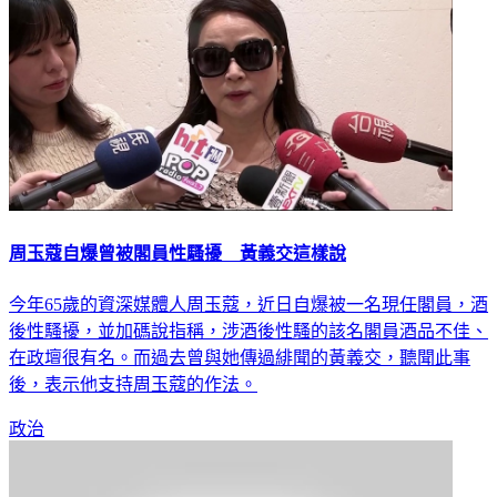
周玉蔻自爆曾被閣員性騷擾 黃義交這樣說
今年65歲的資深媒體人周玉蔻，近日自爆被一名現任閣員，酒
後性騷擾，並加碼說指稱，涉酒後性騷的該名閣員酒品不佳、
在政壇很有名。而過去曾與她傳過緋聞的黃義交，聽聞此事
後，表示他支持周玉蔻的作法。
政治