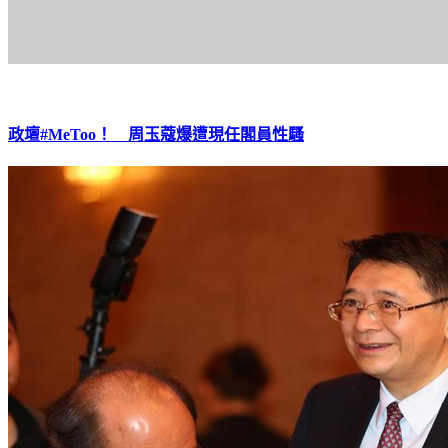
政壇#MeToo！ 周玉蔻爆遭現任閣員性騷