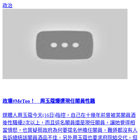
政壇#MeToo！ 周玉蔻爆遭現任閣員性騷
媒體人周玉蔻今天(16日)指控，自己在十幾年前曾被某閣員酒
後性騷擾2次以上，而且這名閣員還是現任閣員，讓她覺得相
當憤怒，也質疑蔡政府為何要提名他擔任閣員，難道都沒有人
告訴總統該閣員酒品不佳，另外周玉蔻也要求府院給交代，但
兩單位是低調沒有回應！