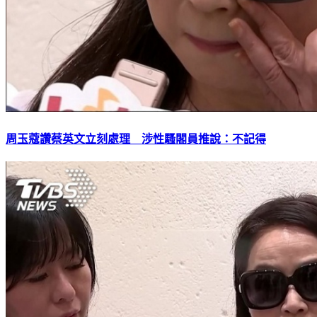
周玉蔻讚蔡英文立刻處理 涉性騷閣員推說：不記得