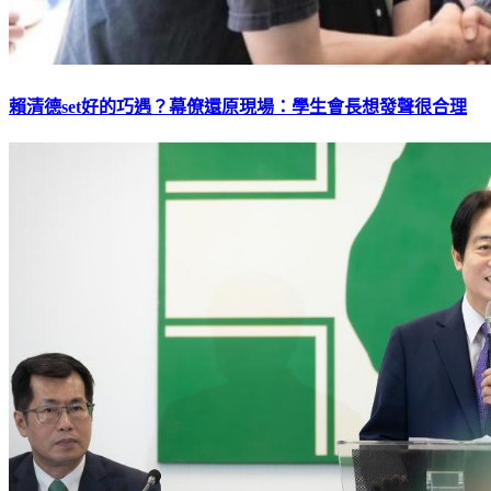
賴清德set好的巧遇？幕僚還原現場：學生會長想發聲很合理