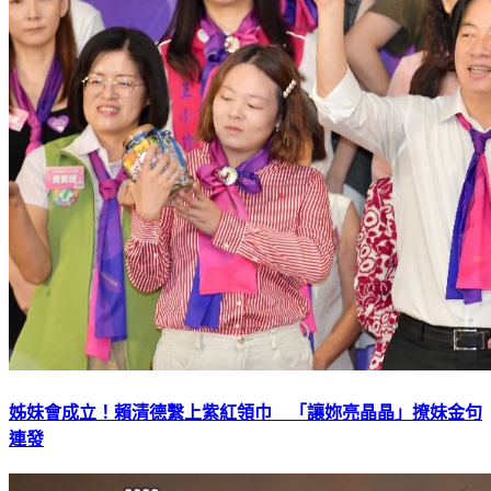
姊妹會成立！賴清德繫上紫紅領巾 「讓妳亮晶晶」撩妹金句
連發