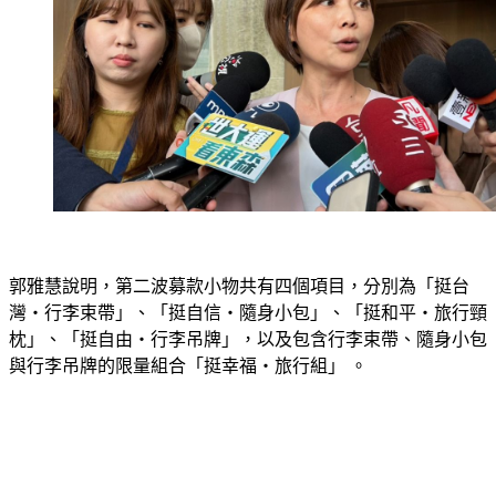
郭雅慧說明，第二波募款小物共有四個項目，分別為「挺台
灣・行李束帶」、「挺自信・隨身小包」、「挺和平・旅行頸
枕」、「挺自由・行李吊牌」，以及包含行李束帶、隨身小包
與行李吊牌的限量組合「挺幸福・旅行組」 。