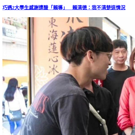
巧遇2大學生感謝遭酸「賴導」 賴清德：我不清楚這情況