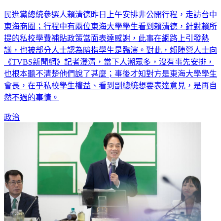
民進黨總統參選人賴清德昨日上午安排非公開行程，走訪台中
東海商圈；行程中有兩位東海大學學生看到賴清德，針對賴所
提的私校學費補貼政策當面表達感謝，此事在網路上引發熱
議，也被部分人士認為暗指學生是臨演。對此，賴陣營人士向
《TVBS新聞網》記者澄清，當下人潮眾多，沒有事先安排，
也根本聽不清楚他們說了甚麼；事後才知對方是東海大學學生
會長，在乎私校學生權益、看到副總統想要表達意見，是再自
然不過的事情。
政治