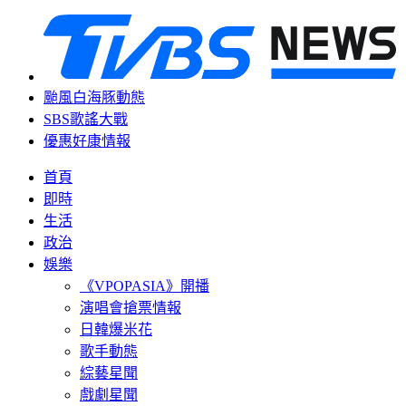
颱風白海豚動態
SBS歌謠大戰
優惠好康情報
首頁
即時
生活
政治
娛樂
《VPOPASIA》開播
演唱會搶票情報
日韓爆米花
歌手動態
綜藝星聞
戲劇星聞