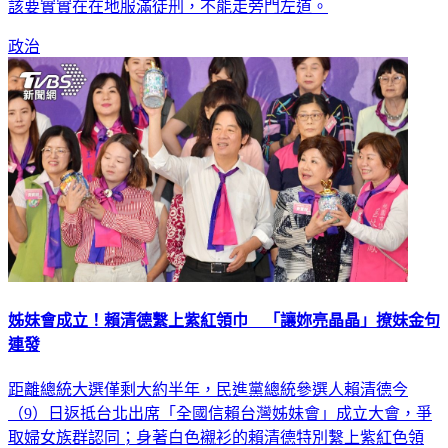
政治
姊妹會成立！賴清德繫上紫紅領巾 「讓妳亮晶晶」撩妹金句
連發
距離總統大選僅剩大約半年，民進黨總統參選人賴清德今
（9）日返抵台北出席「全國信賴台灣姊妹會」成立大會，爭
取婦女族群認同；身著白色襯衫的賴清德特別繫上紫紅色領
巾，在《可愛的玫瑰花》歌聲中大進場，獲得熱烈歡迎。賴清