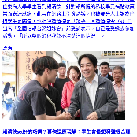
當面表達感謝，此事在網路上引發熱議，也被部分人士認為暗
指學生是臨演，也批評賴清德是「賴導」。賴清德今（9）日
出席「全國信賴台灣姐妹會」前受訪表示，自己是受邀去參加
活動，「所以整個過程我並不清楚這個情況」。
政治
賴清德set好的巧遇？幕僚還原現場：學生會長想發聲很合理