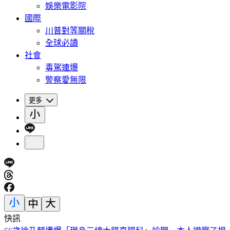
娛樂電影院
國際
川普對等關稅
全球必讀
社會
毒駕連爆
警察愛無限
更多
快訊