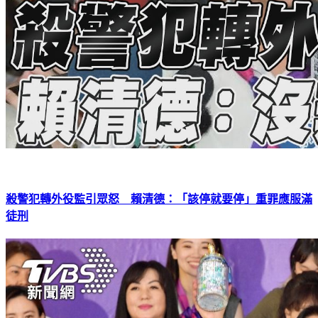
殺警犯轉外役監引眾怒 賴清德：「該停就要停」重罪應服滿
徒刑