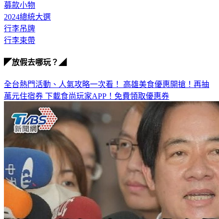
2024總統大選
行李吊牌
行李束帶
◤放假去哪玩？◢
全台熱門活動、人氣攻略一次看！
高雄美食優惠開搶！再抽
萬元住宿券
下載食尚玩家APP！免費領取優惠券