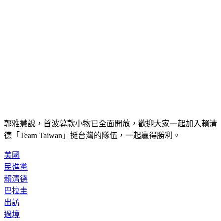
郭雅慧說，首波募款小物已全面開放，歡迎大家一起加入賴清
德「Team Taiwan」挺台灣的隊伍，一起贏得勝利。
美國
民進黨
賴清德
巴拉圭
出訪
過境
募款小物