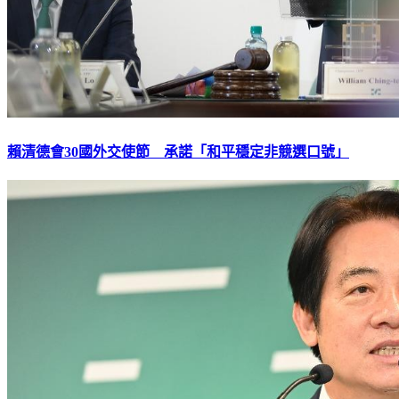
賴清德會30國外交使節 承諾「和平穩定非競選口號」