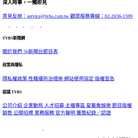
意見反映：service@tvbs.com.tw
觀眾服務專線：02-2656-1599
TVBS新聞網
關於我們
56新聞台節目表
政策與隱私
隱私權政策
性騷擾防治措施
網站使用協定
版權宣告
認識 TVBS
公司介紹
企業動態
人才招募
主播專區
星藝象娛樂
節目版權
銷售
公開招標
業務服務
官方聲明
獲獎紀錄／認證
2026 © TVBS Media Inc. All Rights Reserved. 台北市內湖區瑞