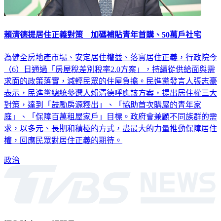
賴清德提居住正義對策 加碼補貼青年首購、50萬戶社宅
為健全房地產市場、安定居住權益、落實居住正義，行政院今
（6）日通過「房屋稅差別稅率2.0方案」，持續從供給面與需
求面的政策落實，減輕民眾的住屋負擔。民進黨發言人張志豪
表示，民進黨總統參選人賴清德呼應該方案，提出居住權三大
對策，達到「鼓勵房源釋出」、「協助首次購屋的青年家
庭」、「保障百萬租屋家戶」目標。政府會兼顧不同族群的需
求，以多元、長期和積極的方式，盡最大的力量推動保障居住
權，回應民眾對居住正義的期待。
政治
深入時事，一觸即見