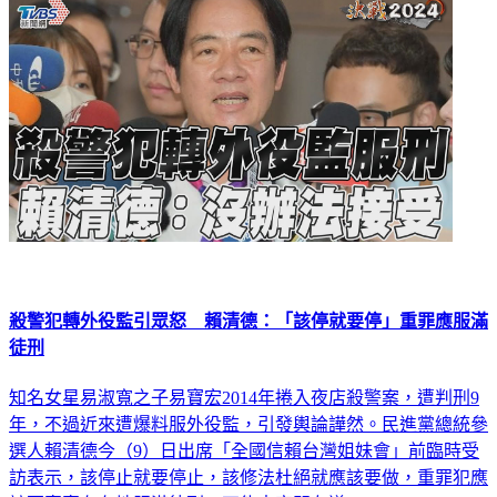
殺警犯轉外役監引眾怒 賴清德：「該停就要停」重罪應服滿
徒刑
知名女星易淑寬之子易寶宏2014年捲入夜店殺警案，遭判刑9
年，不過近來遭爆料服外役監，引發輿論譁然。民進黨總統參
選人賴清德今（9）日出席「全國信賴台灣姐妹會」前臨時受
訪表示，該停止就要停止，該修法杜絕就應該要做，重罪犯應
該要實實在在地服滿徒刑，不能走旁門左道。