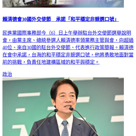
賴清德會30國外交使節 承諾「和平穩定非競選口號」
民進黨國際事務部今（6）日上午舉辦駐台外交使節選舉說明
會，由黨主席、總統參選人賴清德率領黨務主管與會，向超過
40位、來自30國的駐台外交使節、代表進行政策簡報。賴清德
在會中承諾，台海的和平穩定非競選口號，他將勇敢地面對當
前的挑戰，負責任地建構區域的和平與穩定。
政治