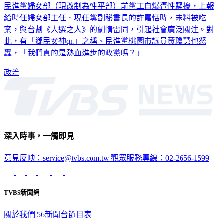
民進黨婦女部（現改制為性平部）前黨工自爆遭性騷擾，上報
給時任婦女部主任、現任黨副秘書長的許嘉恬時，未料被吃
案，與台劇《人選之人》的劇情雷同，引起社會廣泛關注。對
此，有「鄉民女神qn」之稱、民進黨桃園市議員黃瓊慧也怒
轟，「我們真的是熱血進步的政黨嗎？」
政治
深入時事，一觸即見
意見反映：service@tvbs.com.tw
觀眾服務專線：02-2656-1599
TVBS新聞網
關於我們
56新聞台節目表