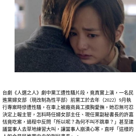
台劇《人選之人》劇中黨工遭性騷片段，竟真實上演，一名民
進黨婦女部（現改制為性平部）前黨工於去年（2022）9月執
行專案時慘遭性騷，在車上被廠商員工摸胸愛撫，她忍無可忍
決定上報主管，怎料時任婦女部主任、現任黨副秘書長的許嘉
恬竟吃案，過程中反問「所以呢？為何不叫不跳車？」甚至建
議當事人去草地練習大叫，讓當事人崩潰心寒，直呼「這樣的