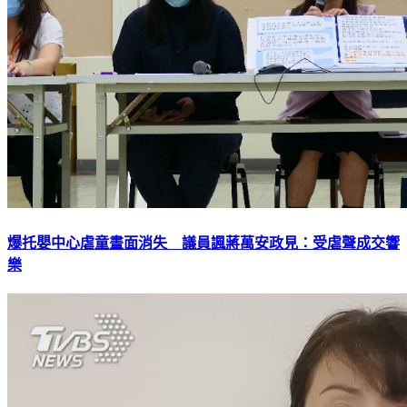
爆托嬰中心虐童畫面消失 議員諷蔣萬安政見：受虐聲成交響
樂