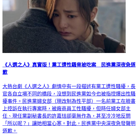
《人選之人》真實版！黨工遭性騷竟被吃案 民進黨深夜急道
歉
大熱台劇《人選之人》劇情中有一段描述有黨工遭性騷擾，長
官各自立場不同的橋段，沒想到民進黨如今也被指控爆出性騷
擾事件。民進黨婦女部（現改制為性平部）一名前黨工在臉書
上控訴在執行專案時，被廠商員工性騷擾，但時任婦女部主
任、現任黨副秘書長的許嘉恬卻毫無作為，甚至冷冷地反問
「所以呢？」讓她相當心寒。對此，民進黨中央深夜急發聲明
道歉。