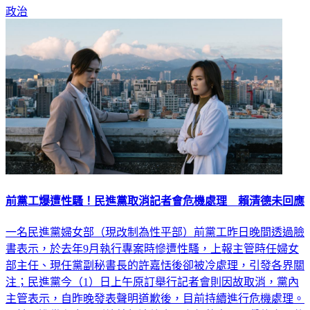
政治
前黨工爆遭性騷！民進黨取消記者會危機處理 賴清德未回應
一名民進黨婦女部（現改制為性平部）前黨工昨日晚間透過臉
書表示，於去年9月執行專案時慘遭性騷，上報主管時任婦女
部主任、現任黨副秘書長的許嘉恬後卻被冷處理，引發各界關
注；民進黨今（1）日上午原訂舉行記者會則因故取消，黨內
主管表示，自昨晚發表聲明道歉後，目前持續進行危機處理。