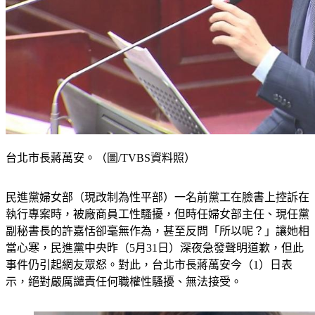
台北市長蔣萬安。（圖/TVBS資料照）
民進黨婦女部（現改制為性平部）一名前黨工在臉書上控訴在
執行專案時，被廠商員工性騷擾，但時任婦女部主任、現任黨
副秘書長的許嘉恬卻毫無作為，甚至反問「所以呢？」讓她相
當心寒，民進黨中央昨（5月31日）深夜急發聲明道歉，但此
事件仍引起網友眾怒。對此，台北市長蔣萬安今（1）日表
示，絕對嚴厲譴責任何職權性騷擾、無法接受。