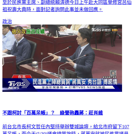
至於民進黨主席、副總統賴清德今日上午赴大同區覺修宮呂仙
祖祝壽大典時，面對記者詢問此事並未做回應。
政治
不跟柯討「百萬呆帳」？ 綠營砲轟蔣：莊肖維
前台北市長柯文哲任內堅持舉辦雙城論壇，給北市府留下107
萬呆帳，而今天(5/30)議會總質詢時，蔣萬安就被民進黨議員