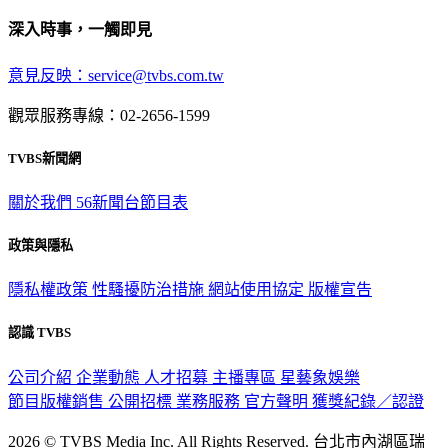
深入時事，一觸即見
意見反映：service@tvbs.com.tw
觀眾服務專線：02-2656-1599
TVBS新聞網
關於我們
56新聞台節目表
政策與隱私
隱私權政策
性騷擾防治措施
網站使用協定
版權宣告
認識 TVBS
公司介紹
企業動態
人才招募
主播專區
星藝象娛樂
節目版權銷售
公開招標
業務服務
官方聲明
獲獎紀錄／認證
2026 © TVBS Media Inc. All Rights Reserved. 台北市內湖區瑞