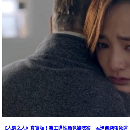
《人選之人》真實版！黨工遭性騷竟被吃案 民進黨深夜急道