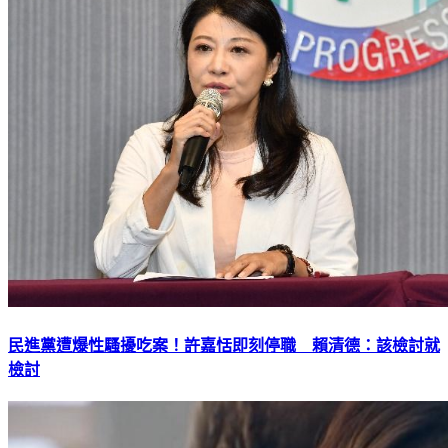
民進黨遭爆性騷擾吃案！許嘉恬即刻停職 賴清德：該檢討就
檢討