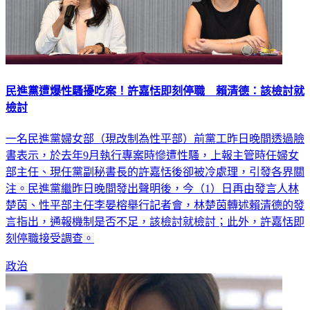
民進黨遭爆性騷擾吃案！許嘉恬即刻停職 賴清德：該檢討就
檢討
一名民進黨婦女部（現改制為性平部）前黨工昨日晚間透過臉
書表示，於去年9月執行專案時慘遭性騷，上報主管時任婦女
部主任、現任黨副秘書長的許嘉恬後卻被冷處理，引發各界關
注。民進黨繼昨日晚間發出聲明後，今（1）日再由發言人林
楚茵、性平部主任李晏榕舉行記者會，林楚茵轉述賴清德的發
言指出，通報機制是否不足，該檢討就檢討；此外，許嘉恬即
刻停職接受調查。
政治