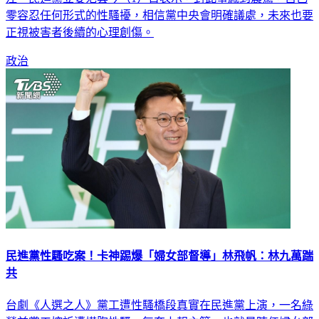
零容忍任何形式的性騷擾，相信黨中央會明確議處，未來也要
正視被害者後續的心理創傷。
政治
民進黨性騷吃案！卡神踢爆「婦女部督導」林飛帆：林九萬踹
共
台劇《人選之人》黨工遭性騷橋段真實在民進黨上演，一名綠