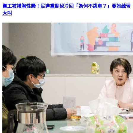
黨工被摸胸性騷！民進黨副秘冷回「為何不跳車？」要她練習
大叫