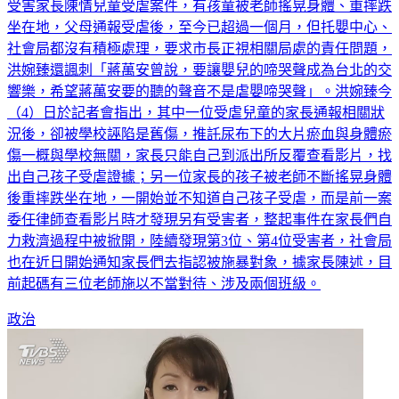
受害家長陳情兒童受虐案件，有孩童被老師搖晃身體、重摔跌
坐在地，父母通報受虐後，至今已超過一個月，但托嬰中心、
社會局都沒有積極處理，要求市長正視相關局處的責任問題，
洪婉臻還諷刺「蔣萬安曾說，要讓嬰兒的啼哭聲成為台北的交
響樂，希望蔣萬安要的聽的聲音不是虐嬰啼哭聲」。洪婉臻今
（4）日於記者會指出，其中一位受虐兒童的家長通報相關狀
況後，卻被學校誣陷是舊傷，推託尿布下的大片瘀血與身體瘀
傷一概與學校無關，家長只能自己到派出所反覆查看影片，找
出自己孩子受虐證據；另一位家長的孩子被老師不斷搖晃身體
後重摔跌坐在地，一開始並不知道自己孩子受虐，而是前一案
委任律師查看影片時才發現另有受害者，整起事件在家長們自
力救濟過程中被掀開，陸續發現第3位、第4位受害者，社會局
也在近日開始通知家長們去指認被施暴對象，據家長陳述，目
前起碼有三位老師施以不當對待、涉及兩個班級。
政治