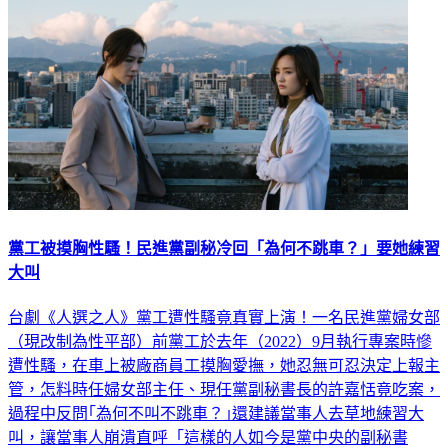
黨工被摸胸性騷！民進黨副秘冷回「為何不跳車？」要她練習
大叫
台劇《人選之人》黨工遭性騷竟真實上演！一名民進黨婦女部
（現改制為性平部）前黨工於去年（2022）9月執行專案時慘
遭性騷，在車上被廠商員工摸胸愛撫，她忍無可忍決定上報主
管，怎料時任婦女部主任、現任黨副秘書長的許嘉恬竟吃案，
過程中反問｢為何不叫不跳車？｣還建議當事人去草地練習大
叫，讓當事人崩潰直呼「這樣的人如今是黨中央的副秘書