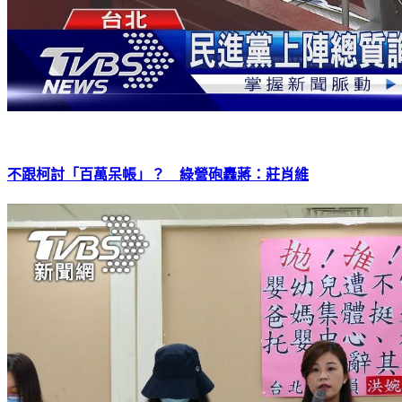
不跟柯討「百萬呆帳」？ 綠營砲轟蔣：莊肖維