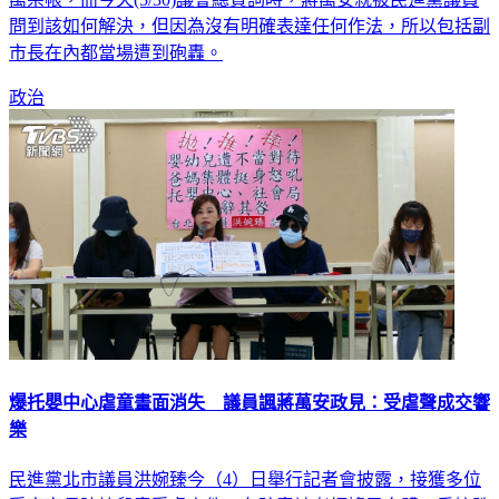
問到該如何解決，但因為沒有明確表達任何作法，所以包括副
市長在內都當場遭到砲轟。
政治
爆托嬰中心虐童畫面消失 議員諷蔣萬安政見：受虐聲成交響
樂
民進黨北市議員洪婉臻今（4）日舉行記者會披露，接獲多位