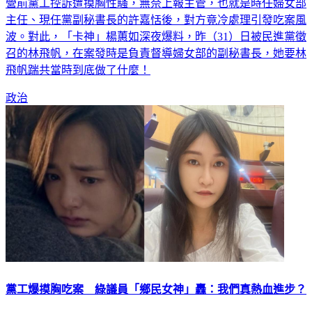
營前黨工控訴遭摸胸性騷，無奈上報主管，也就是時任婦女部
主任、現任黨副秘書長的許嘉恬後，對方竟冷處理引發吃案風
波。對此，「卡神」楊蕙如深夜爆料，昨（31）日被民進黨徵
召的林飛帆，在案發時是負責督導婦女部的副秘書長，她要林
飛帆踹共當時到底做了什麼！
政治
黨工爆摸胸吃案 綠議員「鄉民女神」轟：我們真熱血進步？