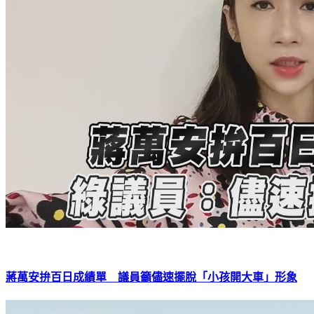
蔣萬安拚百日成績單 議員籲儘速擺脫「小孩開大車」形象