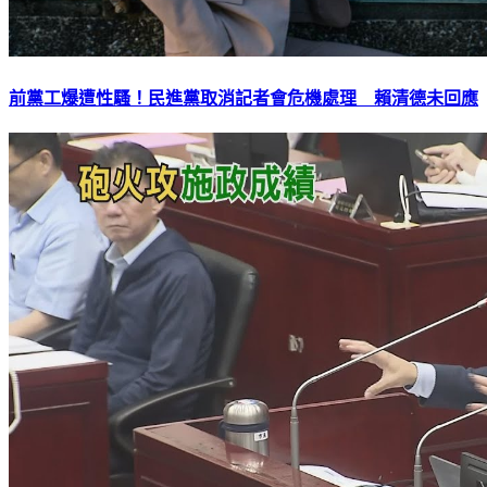
前黨工爆遭性騷！民進黨取消記者會危機處理 賴清德未回應