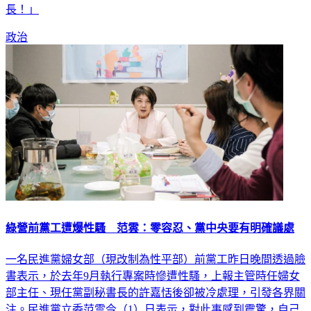
長！」
政治
綠營前黨工遭爆性騷 范雲：零容忍、黨中央要有明確議處
一名民進黨婦女部（現改制為性平部）前黨工昨日晚間透過臉
書表示，於去年9月執行專案時慘遭性騷，上報主管時任婦女
部主任、現任黨副秘書長的許嘉恬後卻被冷處理，引發各界關
注。民進黨立委范雲今（1）日表示，對此事感到震驚，自己