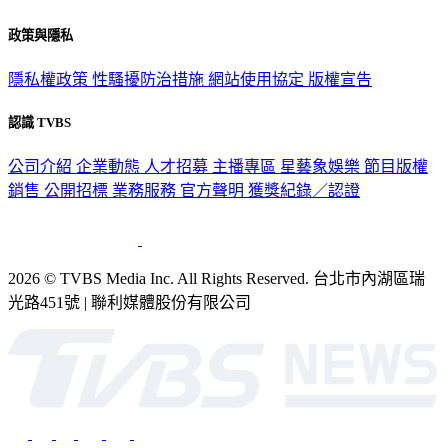
政策與隱私
隱私權政策
性騷擾防治措施
網站使用協定
版權宣告
認識 TVBS
公司介紹
企業動態
人才招募
主播專區
星藝象娛樂
節目版權
銷售
公開招標
業務服務
官方聲明
獲獎紀錄／認證
2026 © TVBS Media Inc. All Rights Reserved. 台北市內湖區瑞
光路451號 | 聯利媒體股份有限公司