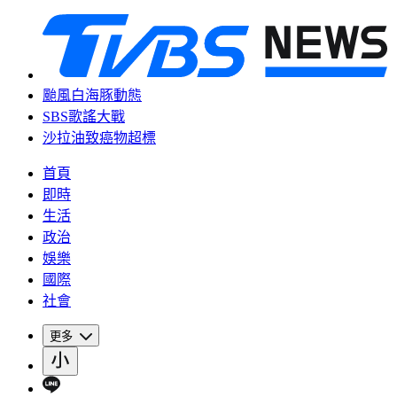
颱風白海豚動態
SBS歌謠大戰
沙拉油致癌物超標
首頁
即時
生活
政治
娛樂
國際
社會
更多