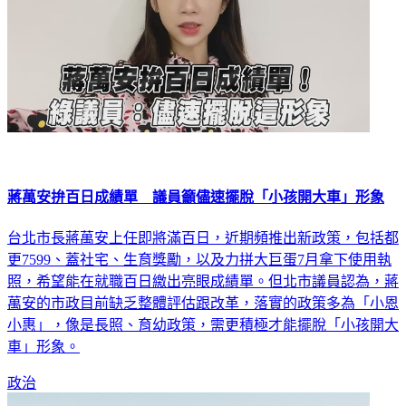
蔣萬安拚百日成績單 議員籲儘速擺脫「小孩開大車」形象
台北市長蔣萬安上任即將滿百日，近期頻推出新政策，包括都
更7599、蓋社宅、生育獎勵，以及力拼大巨蛋7月拿下使用執
照，希望能在就職百日繳出亮眼成績單。但北市議員認為，蔣
萬安的市政目前缺乏整體評估跟改革，落實的政策多為「小恩
小惠」，像是長照、育幼政策，需更積極才能擺脫「小孩開大
車」形象。
政治