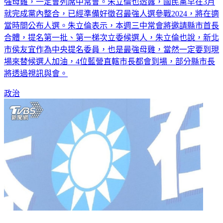
就完成黨內整合，已經準備好徵召最強人選參戰2024，將在適
當時間公布人選。朱立倫表示，本週三中常會將邀請縣市首長
合體，提名第一批、第一梯次立委候選人，朱立倫也說，新北
市侯友宜作為中央提名委員，也是最強母雞，當然一定要到現
場來替候選人加油，4位藍營直轄市長都會到場，部分縣市長
將透過視訊與會。
政治
國民黨2024提名誰都一樣！他點5人列舉：支持者不投