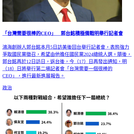
「台灣需要很棒的CEO」 郭台銘積極備戰明舉行記者會
鴻海創辦人郭台銘本月5日訪美後回台舉行記者會，表態強力
爭取國民黨徵召，希望由他擔任國民黨2024總統人選。隨後，
郭台銘再於12日訪日，返台後，今（17）日再發出通知，明
（18）日將舉行第二場記者會「台灣需要一個很棒的
CEO」，進行最新進展報告。
政治