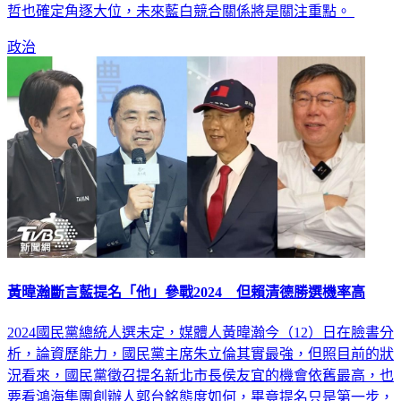
政治
黃暐瀚斷言藍提名「他」參戰2024 但賴清德勝選機率高
2024國民黨總統人選未定，媒體人黃暐瀚今（12）日在臉書分
析，論資歷能力，國民黨主席朱立倫其實最強，但照目前的狀
況看來，國民黨徵召提名新北市長侯友宜的機會依舊最高，也
要看鴻海集團創辦人郭台銘態度如何，畢竟提名只是第一步，
勝選才是最後的價值，不過現在看起來，副總統賴清德贏得