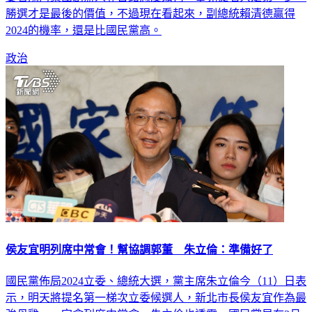
2024的機率，還是比國民黨高。
政治
侯友宜明列席中常會！幫協調郭董 朱立倫：準備好了
國民黨佈局2024立委、總統大選，黨主席朱立倫今（11）日表
示，明天將提名第一梯次立委候選人，新北市長侯友宜作為最
強母雞，一定會列席中常會。朱立倫也透露，國民黨早在3月