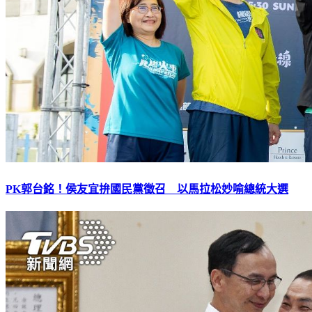
PK郭台銘！侯友宜拚國民黨徵召 以馬拉松妙喻總統大選