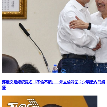
鄭麗文嗆總統提名「不倫不類」 朱立倫冷回：少製造內鬥紛
擾