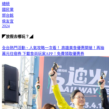
國民黨
郭台銘
侯友宜
2024
◤放假去哪玩？◢
全台熱門活動、人氣攻略一次看！
高雄美食優惠開搶！再抽
萬元住宿券
下載食尚玩家APP！免費領取優惠券