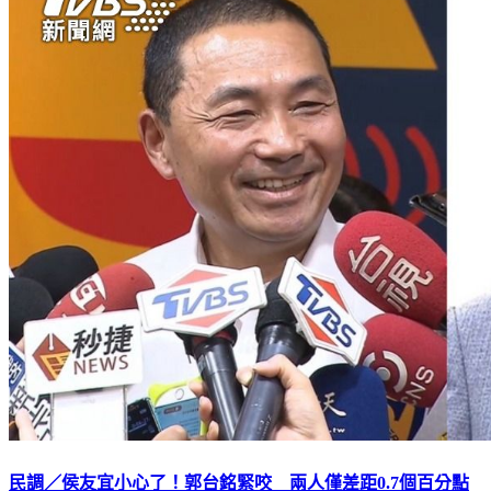
民調／侯友宜小心了！郭台銘緊咬 兩人僅差距0.7個百分點