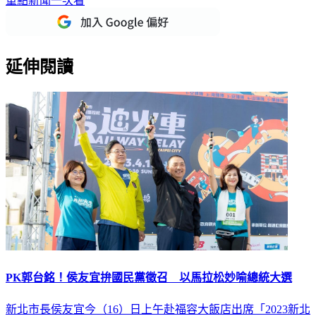
延伸閱讀
PK郭台銘！侯友宜拚國民黨徵召 以馬拉松妙喻總統大選
新北市長侯友宜今（16）日上午赴福容大飯店出席「2023新北
市鐵道馬拉松接力賽鳴槍儀式」，針對2024總統大選，侯友宜