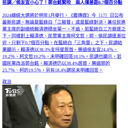
2024總統大選將於明年1月舉行，《震傳媒》今（17）日公布
最新民調，無論是藍綠白「三腳督」或是藍綠對決，兼任民進
黨主席的副總統賴清德穩坐第一。不過，若藍綠白三方競逐之
下，同樣對上賴清德、民眾黨主席柯文哲，郭、侯民調逐漸拉
近，只剩下0.7個百分點。在藍綠白「三角督」之下，民調結
果顯示，賴清德以38.3%支持度居首，勝過侯友宜24.4％、
19.2％、柯文哲19.2％，未明確回答18.1%。民調也顯示，若
國民黨改派郭台銘，賴清德仍以38.4%居首，勝過郭的
23.7％、柯的19.5％，另有18.4%選民未明確回答。
政治