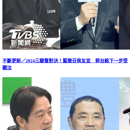
不斷更新／2024三腳督對決！藍徵召侯友宜 郭台銘下一步受
關注