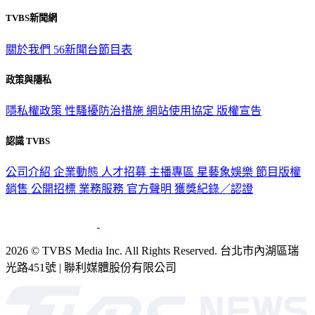
TVBS新聞網
關於我們
56新聞台節目表
政策與隱私
隱私權政策
性騷擾防治措施
網站使用協定
版權宣告
認識 TVBS
公司介紹
企業動態
人才招募
主播專區
星藝象娛樂
節目版權
銷售
公開招標
業務服務
官方聲明
獲獎紀錄／認證
2026 © TVBS Media Inc. All Rights Reserved. 台北市內湖區瑞
光路451號 | 聯利媒體股份有限公司