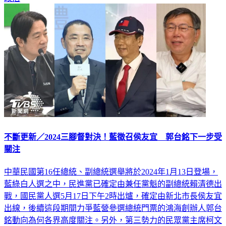
不斷更新／2024三腳督對決！藍徵召侯友宜 郭台銘下一步受
關注
中華民國第16任總統、副總統選舉將於2024年1月13日登場，
藍綠白人選之中，民進黨已確定由兼任黨魁的副總統賴清德出
戰，國民黨人選5月17日下午2時出爐，確定由新北市長侯友宜
出線，後續這段期間力爭藍營參選總統門票的鴻海創辦人郭台
銘動向為何各界高度關注。另外，第三勢力的民眾黨主席柯文
哲也確定角逐大位，未來藍白競合關係將是關注重點。