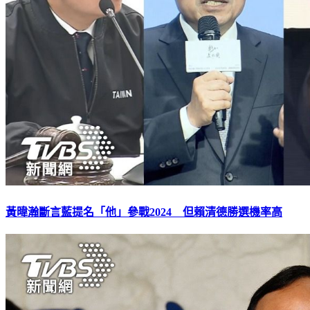
黃暐瀚斷言藍提名「他」參戰2024 但賴清德勝選機率高