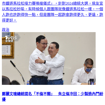
以馬拉松妙喻，有時候個人跟團隊就像鐵道馬拉松一樣，一個
人跑也許跑得快一點，但是團隊一起跑會跑得更久、更遠，跑
得更好。
政治
鄭麗文嗆總統提名「不倫不類」 朱立倫冷回：少製造內鬥紛
擾
佈局2024總統大選，國民黨立委鄭麗文指出，國民黨不可能提