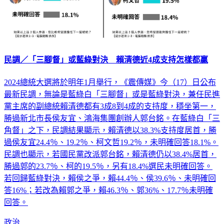
民調／「三腳督」或藍綠對決 賴清德近4成支持怎樣都贏
2024總統大選將於明年1月舉行，《震傳媒》今（17）日公布
最新民調，無論是藍綠白「三腳督」或是藍綠對決，兼任民進
黨主席的副總統賴清德都有3成8到4成的支持度，穩坐第一，
勝過新北市長侯友宜、鴻海集團創辦人郭台銘。在藍綠白「三
角督」之下，民調結果顯示，賴清德以38.3%支持度居首，勝
過侯友宜24.4％、19.2％、柯文哲19.2％，未明確回答18.1%。
民調也顯示，若國民黨改派郭台銘，賴清德仍以38.4%居首，
勝過郭的23.7％、柯的19.5％，另有18.4%選民未明確回答。
若回歸藍綠對決，賴侯之爭，賴44.4％、侯39.6％、未明確回
答16%；若改為賴郭之爭，賴46.3％、郭36%、17.7％未明確
回答。
政治