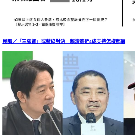
民調／「三腳督」或藍綠對決 賴清德近4成支持怎樣都贏