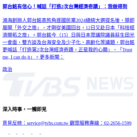
鴻海創辦人郭台銘表態角逐國民黨2024總統大選提名後，隨即
展開「外交之旅」，才剛從美國回台，12日又赴日本「科技經
濟開拓之旅」。郭台銘今（15）日與日本眾議院議員萩生田光
一會面，雙方談及台海安全及少子化、高齡化等議題，郭台銘
更喊話「打造第2次台灣經濟奇蹟，正是我的心願」、「Trust
me, I can do it」。更多新聞：
政治
深入時事，一觸即見
意見反映：service@tvbs.com.tw
觀眾服務專線：02-2656-1599