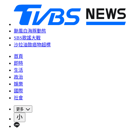
颱風白海豚動態
SBS歌謠大戰
沙拉油致癌物超標
首頁
即時
生活
政治
娛樂
國際
社會
更多