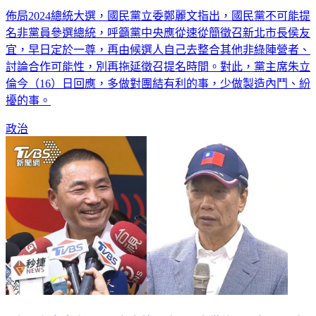
名非黨員參選總統，呼籲黨中央應從速從簡徵召新北市長侯友
宜，早日定於一尊，再由候選人自己去整合其他非綠陣營者、
討論合作可能性，別再拖延徵召提名時間。對此，黨主席朱立
倫今（16）日回應，多做對團結有利的事，少做製造內鬥、紛
擾的事。
政治
民調／侯友宜小心了！郭台銘緊咬 兩人僅差距0.7個百分點