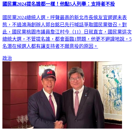
國民黨2024總統人選，呼聲最高的新北市長侯友宜遲遲未表
態，不過鴻海創辦人郭台銘已先行喊話爭取國民黨徵召。對
此，國民黨桃園市議員詹江村今（11）日就直言，國民黨這次
總統大選，不管提名誰，都會面臨1問題，他更不避諱地說，5
名潛在候選人都有讓支持者不願意投的原因。
政治
郭台銘有信心！喊話「打造2次台灣經濟奇蹟」：我做得到