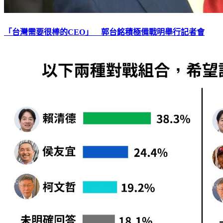
「台灣需要很棒的CEO」 郭台銘積極備戰明舉行記者會