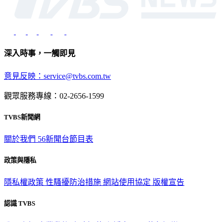
深入時事，一觸即見
意見反映：service@tvbs.com.tw
觀眾服務專線：02-2656-1599
TVBS新聞網
關於我們
56新聞台節目表
政策與隱私
隱私權政策
性騷擾防治措施
網站使用協定
版權宣告
認識 TVBS
公司介紹
企業動態
人才招募
主播專區
星藝象娛樂