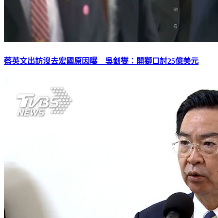
蔡英文出訪沒去宏國原因曝 吳釗燮：開獅口討25億美元