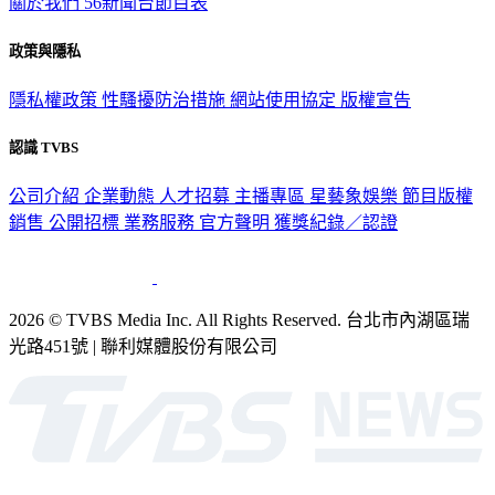
關於我們
56新聞台節目表
政策與隱私
隱私權政策
性騷擾防治措施
網站使用協定
版權宣告
認識 TVBS
公司介紹
企業動態
人才招募
主播專區
星藝象娛樂
節目版權
銷售
公開招標
業務服務
官方聲明
獲獎紀錄／認證
2026 © TVBS Media Inc. All Rights Reserved. 台北市內湖區瑞
光路451號 | 聯利媒體股份有限公司