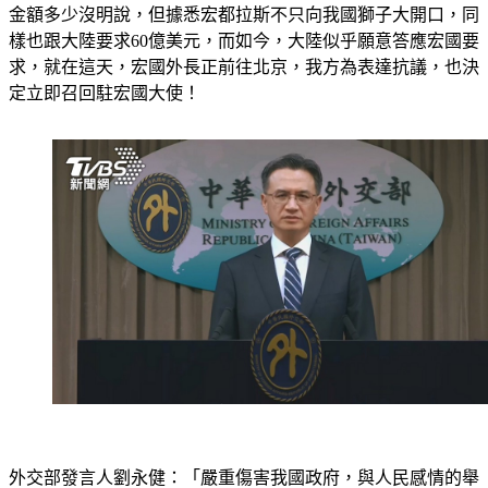
金額多少沒明說，但據悉宏都拉斯不只向我國獅子大開口，同
樣也跟大陸要求60億美元，而如今，大陸似乎願意答應宏國要
求，就在這天，宏國外長正前往北京，我方為表達抗議，也決
定立即召回駐宏國大使！
外交部發言人劉永健：「嚴重傷害我國政府，與人民感情的舉