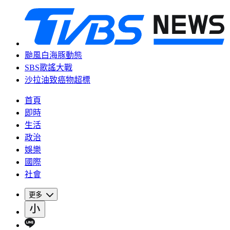
颱風白海豚動態
SBS歌謠大戰
沙拉油致癌物超標
首頁
即時
生活
政治
娛樂
國際
社會
更多