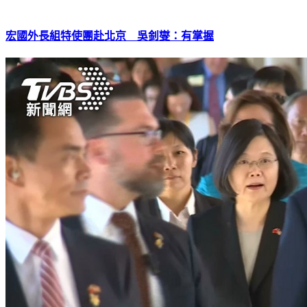
宏國外長組特使團赴北京 吳釗燮：有掌握