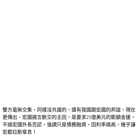
雙方毫無交集，同樣沒共識的，還有我國跟宏國的邦誼，現在
更傳出，宏國揚言斷交的主因，是要求25億美元的鉅額金援，
不過宏國外長否認，強調只是債務融資，因利率過高，幾乎讓
宏都拉斯窒息！