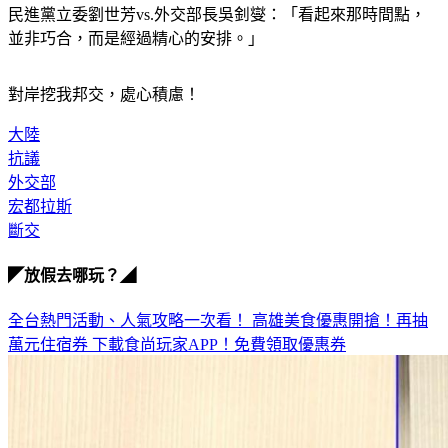
民進黨立委劉世芳vs.外交部長吳釗燮：「看起來那時間點，
並非巧合，而是經過精心的安排。」
對岸挖我邦交，處心積慮！
大陸
抗議
外交部
宏都拉斯
斷交
◤放假去哪玩？◢
全台熱門活動、人氣攻略一次看！
高雄美食優惠開搶！再抽
萬元住宿券
下載食尚玩家APP！免費領取優惠券