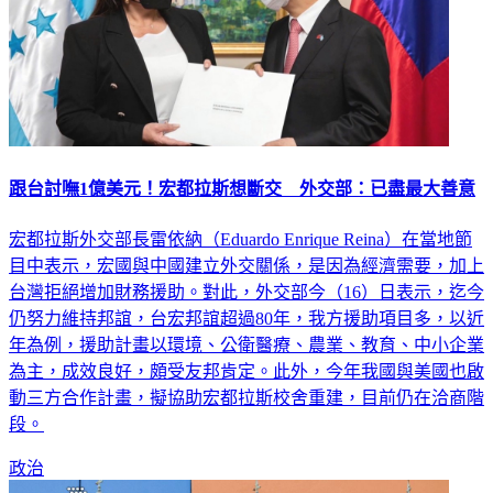
跟台討嘸1億美元！宏都拉斯想斷交 外交部：已盡最大善意
宏都拉斯外交部長雷依納（Eduardo Enrique Reina）在當地節
目中表示，宏國與中國建立外交關係，是因為經濟需要，加上
台灣拒絕增加財務援助。對此，外交部今（16）日表示，迄今
仍努力維持邦誼，台宏邦誼超過80年，我方援助項目多，以近
年為例，援助計畫以環境、公衛醫療、農業、教育、中小企業
為主，成效良好，頗受友邦肯定。此外，今年我國與美國也啟
動三方合作計畫，擬協助宏都拉斯校舍重建，目前仍在洽商階
段。
政治