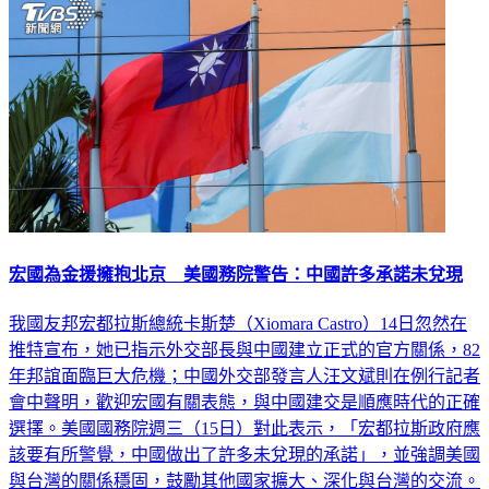
宏國為金援擁抱北京 美國務院警告：中國許多承諾未兌現
我國友邦宏都拉斯總統卡斯楚（Xiomara Castro）14日忽然在
推特宣布，她已指示外交部長與中國建立正式的官方關係，82
年邦誼面臨巨大危機；中國外交部發言人汪文斌則在例行記者
會中聲明，歡迎宏國有關表態，與中國建交是順應時代的正確
選擇。美國國務院週三（15日）對此表示，「宏都拉斯政府應
該要有所警覺，中國做出了許多未兌現的承諾」，並強調美國
與台灣的關係穩固，鼓勵其他國家擴大、深化與台灣的交流。