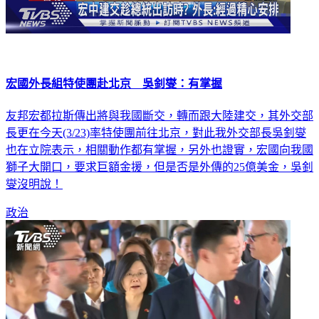
宏國外長組特使團赴北京 吳釗燮：有掌握
友邦宏都拉斯傳出將與我國斷交，轉而跟大陸建交，其外交部
長更在今天(3/23)率特使團前往北京，對此我外交部長吳釗燮
也在立院表示，相關動作都有掌握，另外也證實，宏國向我國
獅子大開口，要求巨額金援，但是否是外傳的25億美金，吳釗
燮沒明說！
政治