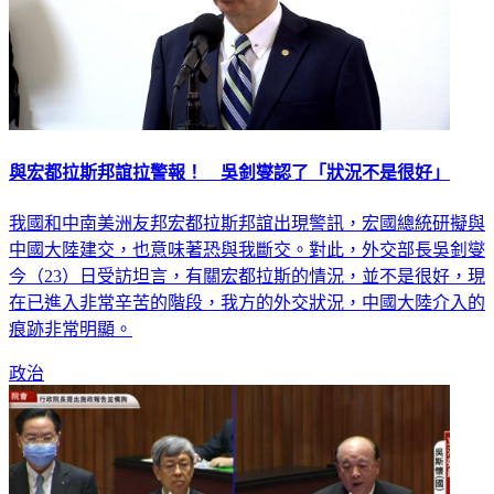
與宏都拉斯邦誼拉警報！ 吳釗燮認了「狀況不是很好」
我國和中南美洲友邦宏都拉斯邦誼出現警訊，宏國總統研擬與
中國大陸建交，也意味著恐與我斷交。對此，外交部長吳釗燮
今（23）日受訪坦言，有關宏都拉斯的情況，並不是很好，現
在已進入非常辛苦的階段，我方的外交狀況，中國大陸介入的
痕跡非常明顯。
政治