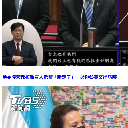
藍委曝宏都拉斯友人示警「斷定了」 恐挑蔡英文出訪時