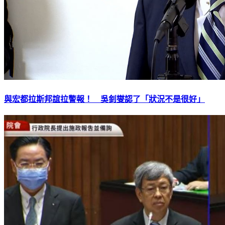
與宏都拉斯邦誼拉警報！ 吳釗燮認了「狀況不是很好」