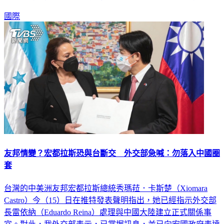
國際
友邦情變？宏都拉斯恐與台斷交 外交部急喊：勿落入中國圈
套
台灣的中美洲友邦宏都拉斯總統秀瑪菈．卡斯楚（Xiomara
Castro）今（15）日在推特發表聲明指出，她已經指示外交部
長雷依納（Eduardo Reina）處理與中國大陸建立正式關係事