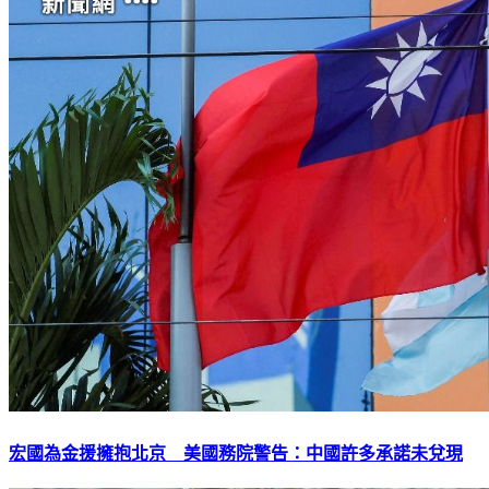
宏國為金援擁抱北京 美國務院警告：中國許多承諾未兌現