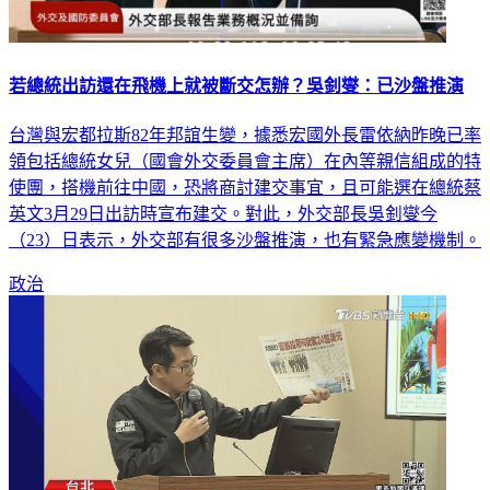
若總統出訪還在飛機上就被斷交怎辦？吳釗燮：已沙盤推演
台灣與宏都拉斯82年邦誼生變，據悉宏國外長雷依納昨晚已率
領包括總統女兒（國會外交委員會主席）在內等親信組成的特
使團，搭機前往中國，恐將商討建交事宜，且可能選在總統蔡
英文3月29日出訪時宣布建交。對此，外交部長吳釗燮今
（23）日表示，外交部有很多沙盤推演，也有緊急應變機制。
政治