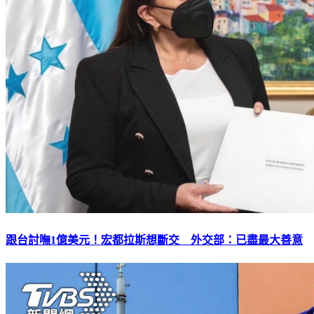
跟台討嘸1億美元！宏都拉斯想斷交 外交部：已盡最大善意