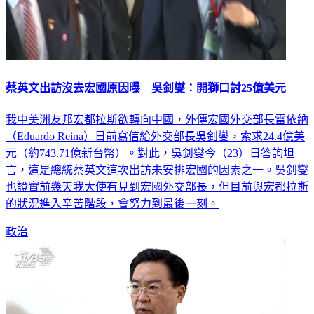
蔡英文出訪沒去宏國原因曝 吳釗燮：開獅口討25億美元
我中美洲友邦宏都拉斯欲轉向中國，外傳宏國外交部長雷依納
（Eduardo Reina）日前寫信給外交部長吳釗燮，索求24.4億美
元（約743.71億新台幣）。對此，吳釗燮今（23）日答詢坦
言，這是總統蔡英文這次出訪未安排宏國的因素之一。吳釗燮
也證實前幾天我大使有見到宏國外交部長，但目前與宏都拉斯
的狀況進入辛苦階段，會努力到最後一刻。
政治