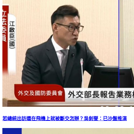
若總統出訪還在飛機上就被斷交怎辦？吳釗燮：已沙盤推演