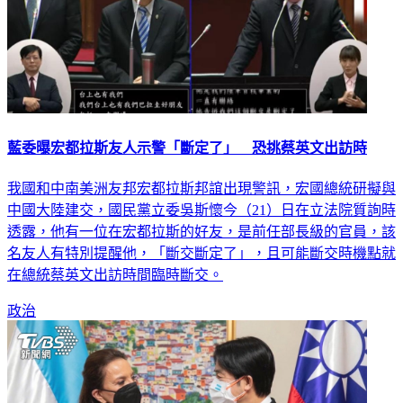
藍委曝宏都拉斯友人示警「斷定了」 恐挑蔡英文出訪時
我國和中南美洲友邦宏都拉斯邦誼出現警訊，宏國總統研擬與
中國大陸建交，國民黨立委吳斯懷今（21）日在立法院質詢時
透露，他有一位在宏都拉斯的好友，是前任部長級的官員，該
名友人有特別提醒他，「斷交斷定了」，且可能斷交時機點就
在總統蔡英文出訪時間臨時斷交。
政治