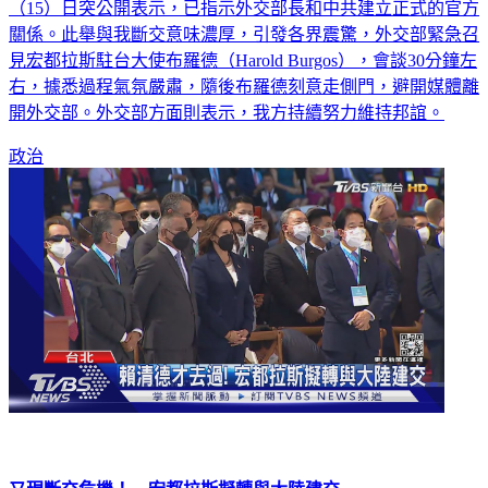
（15）日突公開表示，已指示外交部長和中共建立正式的官方
關係。此舉與我斷交意味濃厚，引發各界震驚，外交部緊急召
見宏都拉斯駐台大使布羅德（Harold Burgos），會談30分鐘左
右，據悉過程氣氛嚴肅，隨後布羅德刻意走側門，避開媒體離
開外交部。外交部方面則表示，我方持續努力維持邦誼。
政治