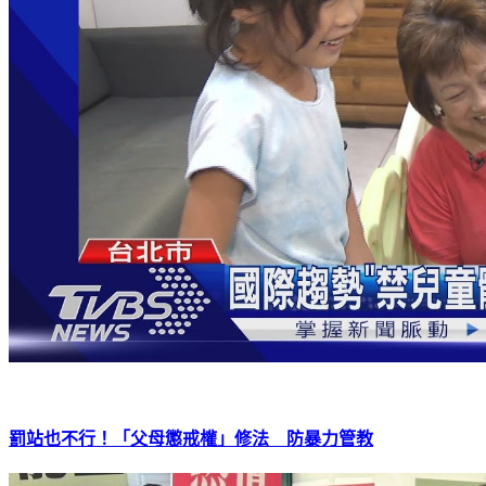
罰站也不行！「父母懲戒權」修法 防暴力管教