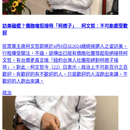
訪美碰壁？僑胞嗆拒接待「柯痞子」 柯文哲：不可能都受歡
迎
民眾黨主席柯文哲即將於4月8日以2024總統候選人之姿訪美，
行程備受關注，不過，卻傳出已經有僑胞社團發起拒絕接待柯
文哲，有台僑更直言嗆「紐約台灣人社團拒絕對柯痞子接
待」。對此，柯文哲今（22）日表示，政治上不可能百分之百
歡迎，有歡迎的有不歡迎的人，只是歡迎的人沒跑出來講，不
歡迎的人跑出來講。
政治