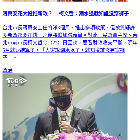
蔣萬安花大錢推新政？ 柯文哲：潮水退就知誰沒穿褲子
台北市長蔣萬安上任將滿3個月，推出多項政策，但被質疑許
多新政都要花錢，之後將追加減預算。對此，民眾黨主席、台
北市前市長柯文哲今（22）日回應，要看財政收支平衡，明年
5月就要結算了，「人家說潮水退了，就知道誰沒有穿褲
子」。
政治