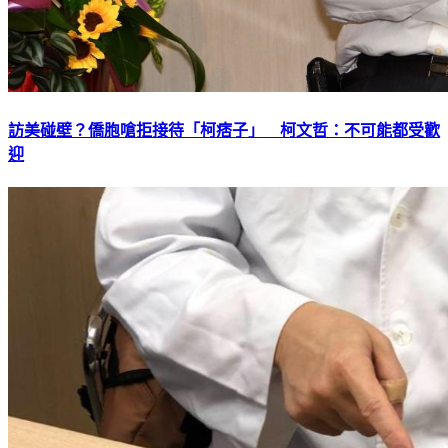
訪美碰壁？僑胞嗆拒接待「柯痞子」 柯文哲：不可能都受歡
迎