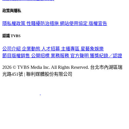
政策與隱私
隱私權政策
性騷擾防治措施
網站使用協定
版權宣告
認識 TVBS
公司介紹
企業動態
人才招募
主播專區
星藝象娛樂
節目版權銷售
公開招標
業務服務
官方聲明
獲獎紀錄／認證
2026 © TVBS Media Inc. All Rights Reserved. 台北市內湖區瑞
光路451號 | 聯利媒體股份有限公司