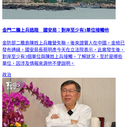
金門二膽上兵逃陸 國安局：對岸至少有3單位接觸他
金防部二膽島陳姓上兵離營失聯，後來證實人在中國，金檢已
發布通緝。國安局長蔡明彥今天在立法院表示，此案發生後，
對岸至少有3個單位與陳姓上兵接觸，了解狀況，至於是哪些
單位，因涉及情報來源他不便說明。
政治