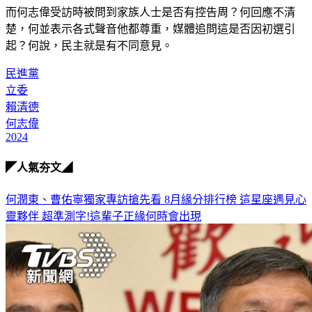
而何志偉受訪時被問到家族人士是否有控告周？何回應不清
楚，何並表示各式聲音他都尊重，媒體追問這是否因初選引
起？何說，民主就是有不同意見。
民進黨
立委
賴清德
何志偉
2024
◤人氣夯文◢
何潤東、曹佑寧獨家專訪搶先看
8月緣分排行榜 這星座遇見心
靈夥伴
超準測字!這輩子正緣何時會出現