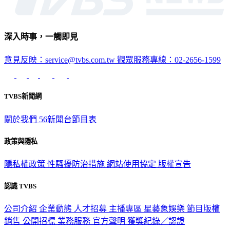
深入時事，一觸即見
意見反映：service@tvbs.com.tw
觀眾服務專線：02-2656-1599
TVBS新聞網
關於我們
56新聞台節目表
政策與隱私
隱私權政策
性騷擾防治措施
網站使用協定
版權宣告
認識 TVBS
公司介紹
企業動態
人才招募
主播專區
星藝象娛樂
節目版權
銷售
公開招標
業務服務
官方聲明
獲獎紀錄／認證