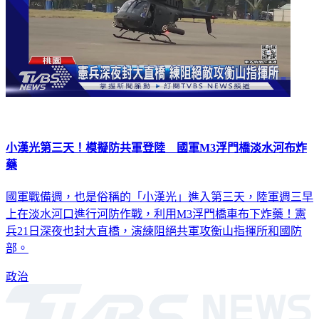
小漢光第三天！模擬防共軍登陸 國軍M3浮門橋淡水河布炸
藥
國軍戰備週，也是俗稱的「小漢光」進入第三天，陸軍週三早
上在淡水河口進行河防作戰，利用M3浮門橋車布下炸藥！憲
兵21日深夜也封大直橋，演練阻絕共軍攻衡山指揮所和國防
部。
政治