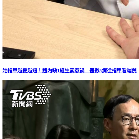
她指甲越變越短！體內缺1維生素惹禍 醫揪5病從指甲看端倪