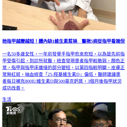
她指甲越變越短！體內缺1維生素惹禍 醫揪5病從指甲看端倪
一名50多歲女性，一年前發覺手指甲愈來愈短，以為是先前指
甲受傷引起，到診所就醫，檢查發現患者指甲較脆弱，顏色正
常，指甲與指甲床連接的部分變短，以第四指較明顯，皮膚正
常無紅斑，抽血檢查「25-羥基維生素D」偏低，醫師建議患
者每日補充800IU維生素D與500毫克鈣質，3個月後指甲狀況
成功改善。
生活