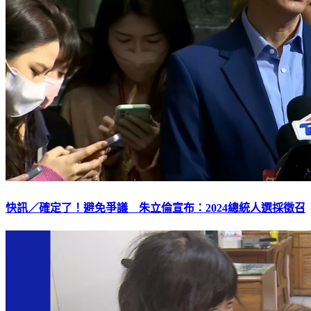
快訊／確定了！避免爭議 朱立倫宣布：2024總統人選採徵召