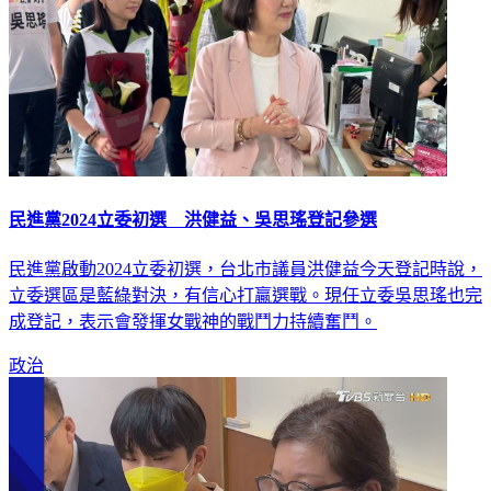
民進黨2024立委初選 洪健益、吳思瑤登記參選
民進黨啟動2024立委初選，台北市議員洪健益今天登記時說，
立委選區是藍綠對決，有信心打贏選戰。現任立委吳思瑤也完
成登記，表示會發揮女戰神的戰鬥力持續奮鬥。
政治