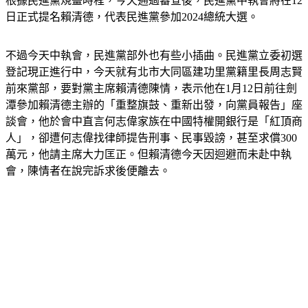
根據民進黨規畫時程，今天通過審查後，民進黨中執會將在12
日正式提名賴清德，代表民進黨參加2024總統大選。
不過今天中執會，民進黨部外也有些小插曲。民進黨立委初選
登記現正進行中，今天就有北市大同區建功里黨籍里長周志賢
前來黨部，要對黨主席賴清德陳情，表示他在1月12日前往劍
潭參加賴清德主辦的「重整旗鼓、重新出發，向黨員報告」座
談會，他於會中直言何志偉家族在中國特權開銀行是「紅頂商
人」，卻遭何志偉找律師提告刑事、民事毀謗，甚至求償300
萬元，他請主席大力匡正。但賴清德今天因迴避而未赴中執
會，陳情者在說完訴求後便離去。