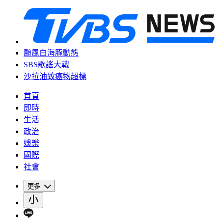
颱風白海豚動態
SBS歌謠大戰
沙拉油致癌物超標
首頁
即時
生活
政治
娛樂
國際
社會
更多