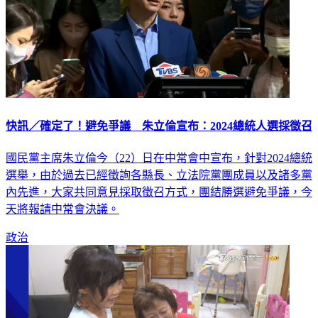
快訊／確定了！避免爭議 朱立倫宣布：2024總統人選採徵召
國民黨主席朱立倫今（22）日在中常會中宣布，針對2024總統
選舉，由於過去已經徵詢各縣長、立法院黨團成員以及諸多黨
內先進，大家共同意見採取徵召方式，團結勝選避免爭議，今
天將報請中常會決議。
政治