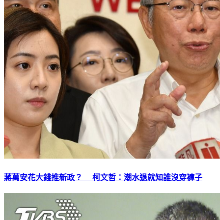
蔣萬安花大錢推新政？ 柯文哲：潮水退就知誰沒穿褲子