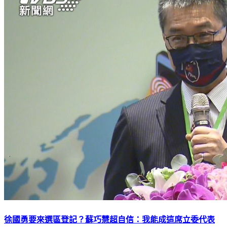
徐國勇要來選區登記？蘇巧慧超自信：我能成這席立委代表