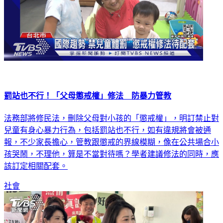
罰站也不行！「父母懲戒權」修法 防暴力管教
法務部將修民法，刪除父母對小孩的「懲戒權」，明訂禁止對
兒童有身心暴力行為，包括罰站也不行，如有違規將會被通
報，不少家長擔心，管教跟懲戒的界線模糊，像在公共場合小
孩哭鬧，不理他，算是不當對待嗎？學者建議修法的同時，應
該訂定相關配套。
社會