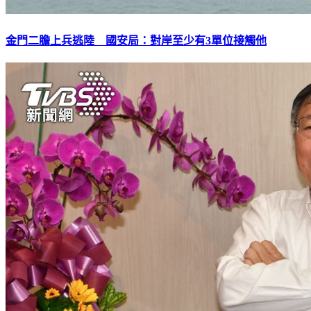
金門二膽上兵逃陸 國安局：對岸至少有3單位接觸他