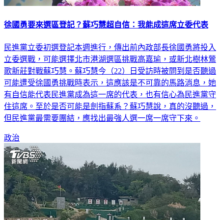
徐國勇要來選區登記？蘇巧慧超自信：我能成這席立委代表
民進黨立委初選登記本週進行，傳出前內政部長徐國勇將投入
立委選戰，可能選擇北市港湖選區挑戰高嘉瑜，或新北樹林鶯
歌新莊對戰蘇巧慧。蘇巧慧今（22）日受訪時被問到是否聽過
可能遭受徐國勇挑戰時表示，這應該是不可靠的馬路消息，她
有自信能代表民進黨成為這一席的代表，也有信心為民進黨守
住這席。至於是否可能是劍指蘇系？蘇巧慧說，真的沒聽過，
但民進黨最需要團結，應找出最強人選一席一席守下來。
政治