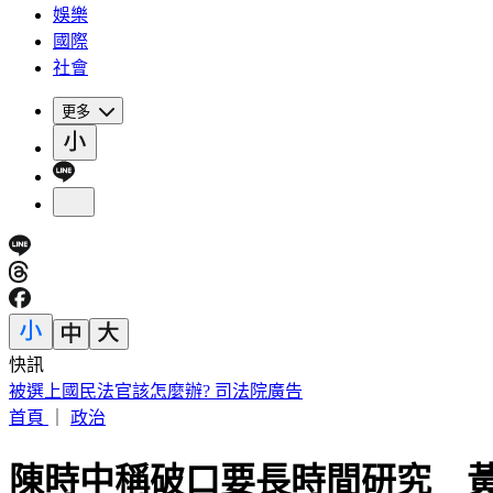
娛樂
國際
社會
更多
快訊
被選上國民法官該怎麼辦? 司法院廣告
首頁
｜
政治
陳時中稱破口要長時間研究 