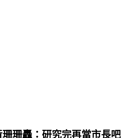
黃珊珊轟：研究完再當市長吧