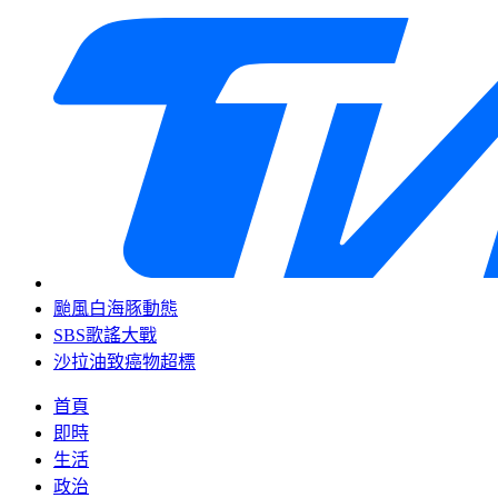
颱風白海豚動態
SBS歌謠大戰
沙拉油致癌物超標
首頁
即時
生活
政治