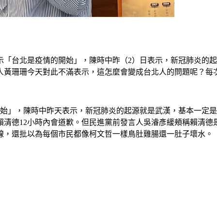
示「台北是疫情的開始」，陳時中昨（2）日表示，新冠肺炎的
人黃珊珊今天對此不滿表示，這怎麼會變成台北人的問題呢？每
開始」，陳時中昨天表示，新冠肺炎的起源就是武漢，基本一定
賴清德12小時內會道歉。但民進黨前發言人吳濬彥緩頰稱賴清德
線，還批以為每個市民都像柯文哲一樣鳥肚雞腸還一肚子壞水。