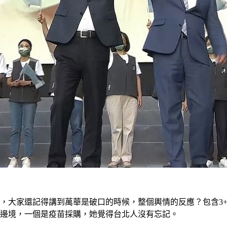
，大家還記得講到萬華是破口的時候，整個輿情的反應？包含3+
放邊境，一個是疫苗採購，她覺得台北人沒有忘記。