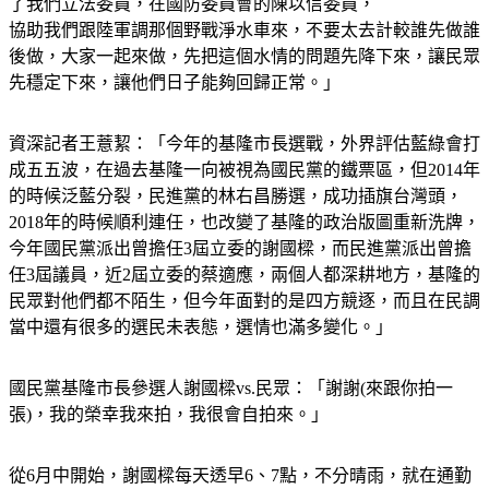
協助我們跟陸軍調那個野戰淨水車來，不要太去計較誰先做誰
後做，大家一起來做，先把這個水情的問題先降下來，讓民眾
先穩定下來，讓他們日子能夠回歸正常。」
資深記者王薏絜：「今年的基隆市長選戰，外界評估藍綠會打
成五五波，在過去基隆一向被視為國民黨的鐵票區，但2014年
的時候泛藍分裂，民進黨的林右昌勝選，成功插旗台灣頭，
2018年的時候順利連任，也改變了基隆的政治版圖重新洗牌，
今年國民黨派出曾擔任3屆立委的謝國樑，而民進黨派出曾擔
任3屆議員，近2屆立委的蔡適應，兩個人都深耕地方，基隆的
民眾對他們都不陌生，但今年面對的是四方競逐，而且在民調
當中還有很多的選民未表態，選情也滿多變化。」
國民黨基隆市長參選人謝國樑vs.民眾：「謝謝(來跟你拍一
張)，我的榮幸我來拍，我很會自拍來。」
從6月中開始，謝國樑每天透早6、7點，不分晴雨，就在通勤
族常出現的車站、街頭，發面紙，道早安，同時全程直播，身