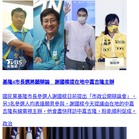
基隆4市長選將願辯論 謝國樑提在地中嘉吉隆主辦
國民黨基隆市長參選人謝國樑日前提出「市政公開辯論會」，
另3名參選人均表達願意參與，謝國樑今天提議由在地的中嘉
吉隆有線電視主辦，他會盡快拜訪中嘉吉隆，盼能順利促成。
政治