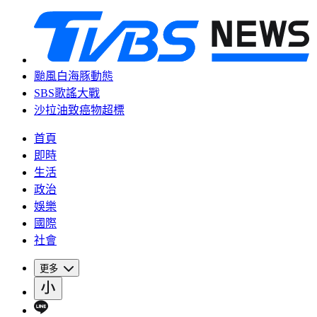
颱風白海豚動態
SBS歌謠大戰
沙拉油致癌物超標
首頁
即時
生活
政治
娛樂
國際
社會
更多