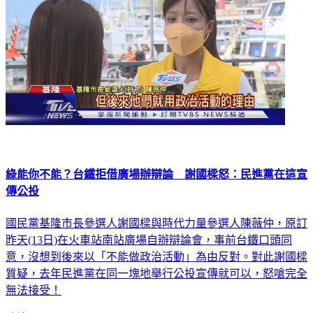
綠能你不能？台鐵拒借廣場辦辯論 謝國樑怒：民進黨在這宣
傳公投
國民黨基隆市長參選人謝國樑與時代力量參選人陳薇仲，原訂
昨天(13日)在火車站南站廣場自辦辯論會，事前台鐵口頭同
意，沒想到後來以「不能做政治活動」為由反對。對此謝國樑
質疑，去年民進黨在同一塊地舉行公投宣傳就可以，怒嗆完全
無法接受！
政治