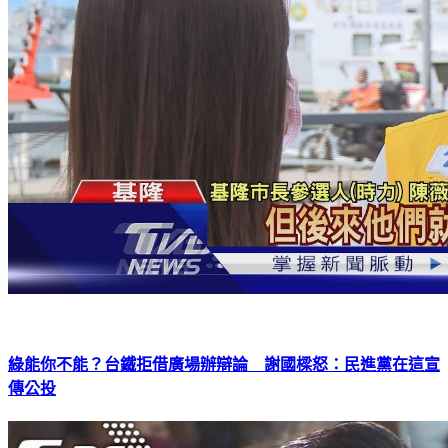
綠能你不能？台鐵拒借廣場辦辯論 謝國樑怒：民進黨在這宣
傳公投