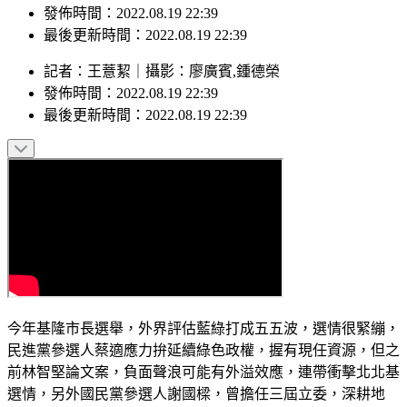
最後更新時間：2022.08.19 22:39
記者
：
王薏絜
｜
攝影
：
廖廣賓,鍾德榮
發佈時間：
2022.08.19 22:39
最後更新時間：
2022.08.19 22:39
今年基隆市長選舉，外界評估藍綠打成五五波，選情很緊繃，
民進黨參選人蔡適應力拚延續綠色政權，握有現任資源，但之
前林智堅論文案，負面聲浪可能有外溢效應，連帶衝擊北北基
選情，另外國民黨參選人謝國樑，曾擔任三屆立委，深耕地
方，但是離開政壇一段時間了，而這回選舉，呈現「四腳督」