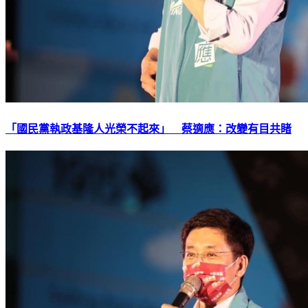
「國民黨執政基隆人光榮不起來」 蔡適應：改變有目共睹