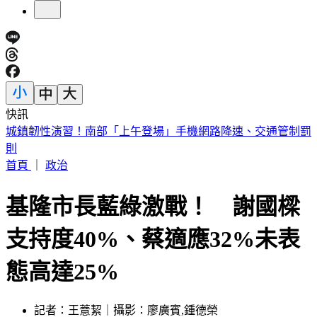
快訊
慈濟買疫苗遭詐10.6億！綠轟「藍白大翻車」點名道歉
首頁
｜
政治
基隆市長藍綠激戰！ 謝國樑
支持度40%、蔡適應32%未表
態高達25%
記者：王薏絜｜攝影：廖廣賓,鍾德榮
發佈時間：2022.08.19 22:39