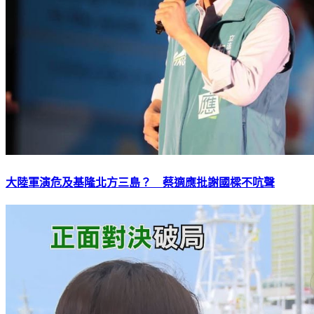
大陸軍演危及基隆北方三島？ 蔡適應批謝國樑不吭聲