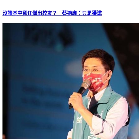
沒讀基中卻任傑出校友？ 蔡適應：只是獲邀