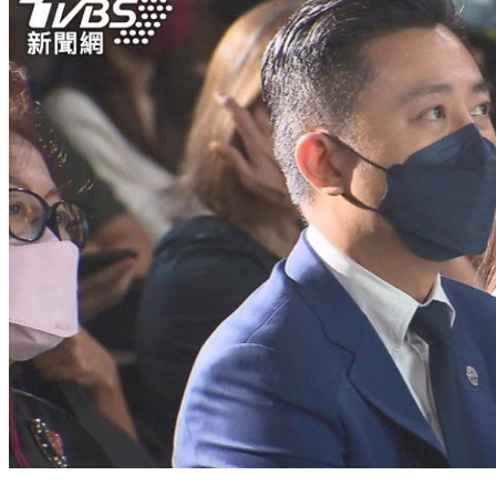
蔡英文拍板！延續桃園綠色執政 民進黨派林智堅出戰