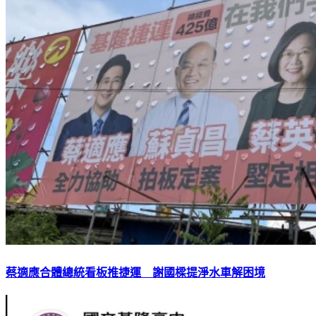
蔡適應合體總統看板推捷運 謝國樑提淨水車解困境