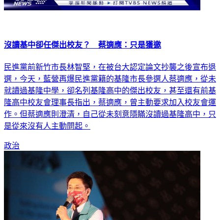
沒讀基中卻任傑出校友？ 蔡適應：只是獲邀
民進黨前新竹市長林智堅，在被台大認定論文抄襲之後宣布退
選，今天，藍營再爆民進黨籍的基隆市長參選人蔡適應，從未
就讀過基隆中學，卻名列基隆高中的傑出校友，甚至還有前基
隆高中校友會理事長指出，蔡適應，曾主動要求加入校友會運
作。但蔡適應則澄清，自己從未刻意隱瞞沒讀過基隆高中，只
是從來沒有人主動問起。
政治