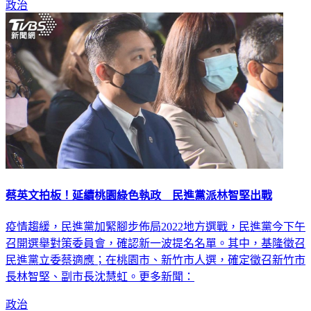
蔡英文拍板！延續桃園綠色執政 民進黨派林智堅出戰
疫情趨緩，民進黨加緊腳步佈局2022地方選戰，民進黨今下午
召開選舉對策委員會，確認新一波提名名單。其中，基隆徵召
民進黨立委蔡適應；在桃園市、新竹市人選，確定徵召新竹市
長林智堅、副市長沈慧虹。更多新聞：
政治