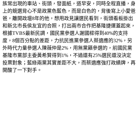
上的競選背心不是政黨色藍色，而是白色的，背後寫上小愛爸
爸，離開政壇8年的他，想用政見讓選民看到，街頭看板掛出
和新北市長侯友宜的合照，打出兩市合作把基隆捷運蓋起來，
根據TVBS最新民調，國民黨參選人謝國樑得到40%的支持
度，8個百分點的差距，力抗民進黨參選人蔡適應的32%，另
外時代力量參選人陳薇仲是2%，用無黨籍參選的，前國民黨
基隆市黨部主委黃希賢得到1%，不過還有25%選民還沒決定
投票對象；藍綠兩黨其實差距不大，而蔡適應強打政績牌，再
開酸了一下對手。