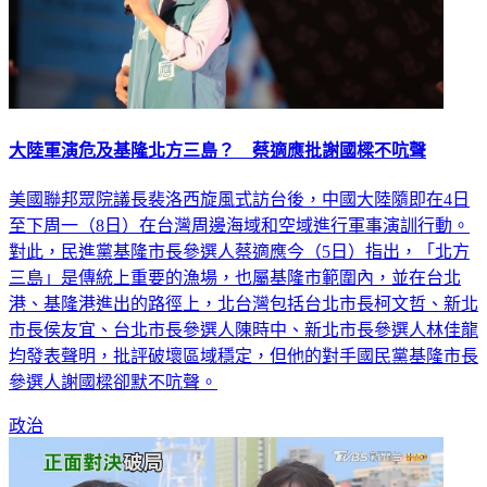
大陸軍演危及基隆北方三島？ 蔡適應批謝國樑不吭聲
美國聯邦眾院議長裴洛西旋風式訪台後，中國大陸隨即在4日
至下周一（8日）在台灣周邊海域和空域進行軍事演訓行動。
對此，民進黨基隆市長參選人蔡適應今（5日）指出，「北方
三島」是傳統上重要的漁場，也屬基隆市範圍內，並在台北
港、基隆港進出的路徑上，北台灣包括台北市長柯文哲、新北
市長侯友宜、台北市長參選人陳時中、新北市長參選人林佳龍
均發表聲明，批評破壞區域穩定，但他的對手國民黨基隆市長
參選人謝國樑卻默不吭聲。
政治