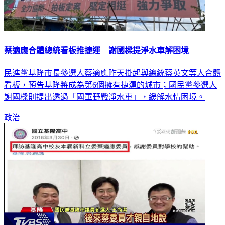
蔡適應合體總統看板推捷運 謝國樑提淨水車解困境
民進黨基隆市長參選人蔡適應昨天掛起與總統蔡英文等人合體
看板，預告基隆將成為第6個擁有捷運的城市；國民黨參選人
謝國樑則提出透過「國軍野戰淨水車」，緩解水情困境。
政治