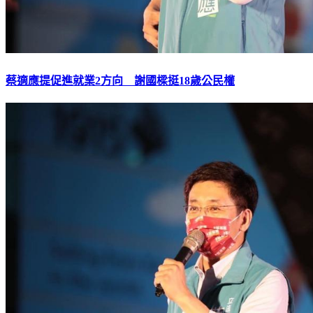
蔡適應提促進就業2方向 謝國樑挺18歲公民權