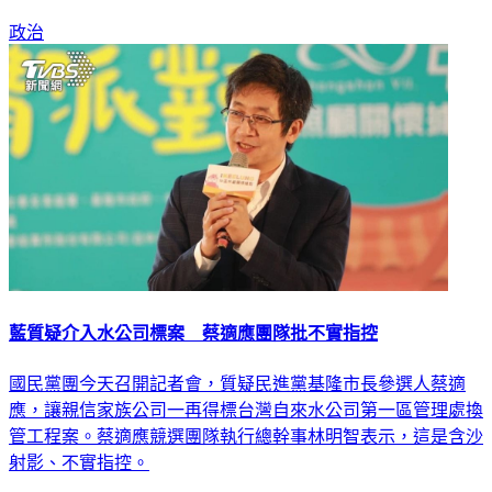
政治
藍質疑介入水公司標案 蔡適應團隊批不實指控
國民黨團今天召開記者會，質疑民進黨基隆市長參選人蔡適
應，讓親信家族公司一再得標台灣自來水公司第一區管理處換
管工程案。蔡適應競選團隊執行總幹事林明智表示，這是含沙
射影、不實指控。
政治