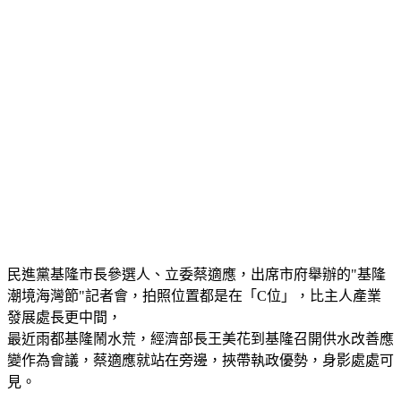
民進黨基隆市長參選人、立委蔡適應，出席市府舉辦的"基隆
潮境海灣節"記者會，拍照位置都是在「C位」，比主人產業
發展處長更中間，
最近雨都基隆鬧水荒，經濟部長王美花到基隆召開供水改善應
變作為會議，蔡適應就站在旁邊，挾帶執政優勢，身影處處可
見。