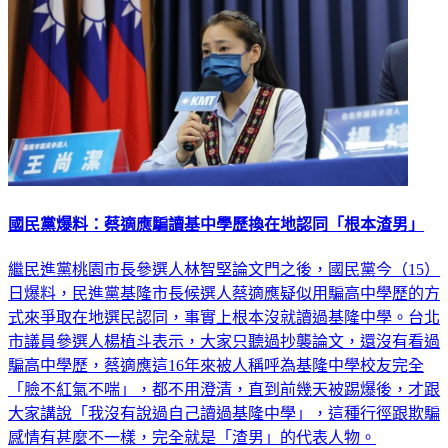
國民黨爆料：蔡適應騙讀基中學歷換在地認同「根本渣男」
繼民進黨桃園市長參選人林智堅論文門之後，國民黨今（15）
日爆料，民進黨基隆市長候選人蔡適應疑似用騙高中學歷的方
式來爭取在地選民認同，事實上根本沒就讀過基隆中學。台北
市議員參選人楊植斗表示，大家只聽過抄襲論文，還沒有看過
騙高中學歷，蔡適應這16年來被人稱呼為基隆中學校友完全
「臉不紅氣不喘」，都不用澄清，直到前幾天被踢爆後，才跟
大家講說「我沒有說過自己讀過基隆中學」，這種行徑跟欺騙
感情有甚麼不一樣，完全就是「渣男」的代表人物。