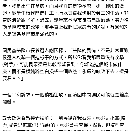
起，從學生時代開始打工，所以其實我也對於勞工的生活，非
常的清楚跟了解，過去這幾年來基隆市長右昌跟適應，努力推
動基隆城市的改變，那事實上我們民眾最新的民調，有80%的
人是認為基隆市是滿意的。」
國民黨基隆市長參選人謝國樑：「基隆的民情，不是非常喜歡
候選人攻擊一個這樣子的方式，所以你看我都盡量沒有攻擊
(對手)，可能民眾還是比較希望看到，你想為這個城市做什
麼，而不是說純粹空白授權一個政黨，永遠的執政下去，還是
要看人。」
一個平和訴求，一個積極猛攻，而這回中間選民可能就是輸贏
關鍵。
政大政治系教授俞振華：「到最後在我看來，勢必是小黨(時
力)或者是無黨但是偏藍的，勢必會被棄保，然後...但這些棄
保的，這可能幾個百分點，可能就會影響最後，到底藍綠誰會