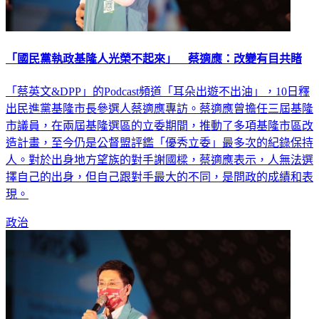
「國民黨執政基隆人光榮不起來」 蔡適應：改變有目共睹
「蔡英文&DPP」的Podcast頻道「耳朵出遊不出油」，10日釋
出民進黨基隆市長參選人蔡適應專訪。蔡適應曾擔任三屆基隆
市議員，在兩屆基隆選區的立委期間，推動了多項基隆市區改
造計畫，至今仍是公督盟評鑑「優秀立委」最多次的紀錄保持
人。對於出身地方望族的對手謝國樑，蔡適應表示，人無法選
擇自己的出身，但自己跟對手最大的不同，是問政的成績和表
現。
政治