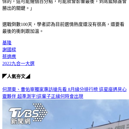
勝出的關鍵。」
選戰倒數100天，學者認為目前選情熱度還沒有很高，還要看
最後的衝刺跟加溫。
基隆
謝國樑
蔡適應
2022九合一大選
◤人氣夯文◢
何潤東、曹佑寧獨家專訪搶先看
8月緣分排行榜 這星座遇見心
靈夥伴
超準測字!這輩子正緣何時會出現