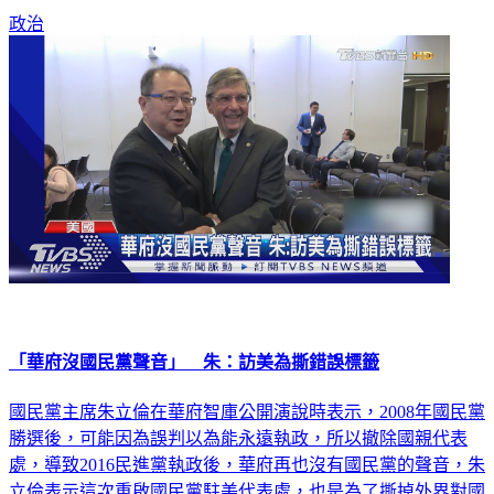
「華府沒國民黨聲音」 朱：訪美為撕錯誤標籤
國民黨主席朱立倫在華府智庫公開演說時表示，2008年國民黨
勝選後，可能因為誤判以為能永遠執政，所以撤除國親代表
處，導致2016民進黨執政後，華府再也沒有國民黨的聲音，朱
立倫表示這次重啟國民黨駐美代表處，也是為了撕掉外界對國
民黨的錯誤標籤，這場活動民進黨駐美代表彭光理也出席，碰