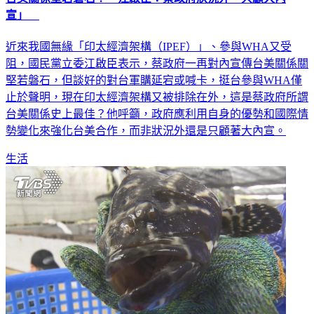
近來我國無緣「印太經濟架構（IPEF）」、參與WHA又受
阻，國民黨立委江啟臣表示，蔡政府一再對內宣傳台美關係關
堅若磐石，但談好的對台軍購延宕或喊卡，挺台參與WHA僅
止於聲明，現在印太經濟架構又被排除在外，這是蔡政府所謂
台美關係史上最佳？他呼籲，政府應利用自身的優勢和國際情
勢變化來強化台美合作，而非狀況外還是只顧著大內宣。
生活