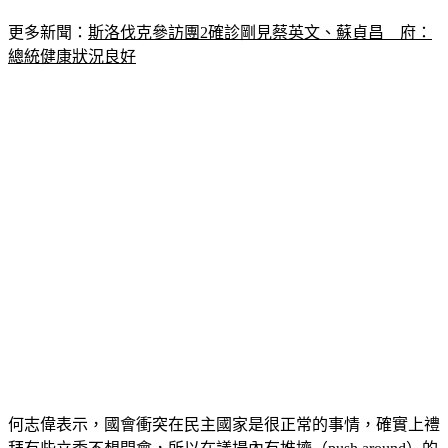
更多新聞：
斯洛伐克參訪團2確診剛見蔡英文、蘇貞昌　府：
總統健康狀況良好
何志偉表示，國會衝突在民主國家是很正常的事情，確實上禮
拜有些立委不想開會，所以在議場內有推擠（push around）的