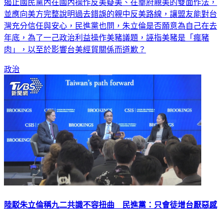
並應向美方完整說明過去錯誤的親中反美路線，讓盟友能對台
灣充分信任與安心，民進黨也問，朱立倫是否願意為自己在去
年底，為了一己政治利益操作美豬議題，誣指美豬是「瘋豬
肉」，以至於影響台美經貿關係而道歉？
政治
陸駁朱立倫稱九二共識不容扭曲 民進黨：只會徒增台厭惡感
國民黨主席朱立倫日前在美國表示「九二共識是沒有共識的共