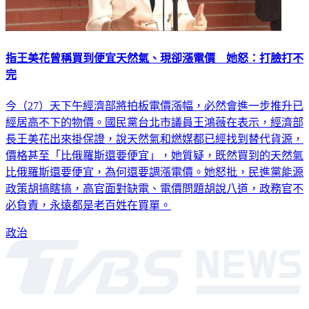
指王美花曾稱買到便宜天然氣、現卻漲電價 她怒：打臉打不
完
今（27）天下午經濟部將拍板電價漲幅，必然會進一步推升已
經居高不下的物價。國民黨台北市議員王鴻薇在表示，經濟部
長王美花出來掛保證，說天然氣和燃媒都已經找到替代貨源，
價格甚至「比俄羅斯還要便宜」，她質疑，既然買到的天然氣
比俄羅斯還要便宜，為何還要調漲電價。她怒批，民進黨能源
政策胡搞瞎搞，高官面對缺電、電價問題胡說八道，政務官不
必負責，永遠都是老百姓在買單。
政治
深入時事，一觸即見