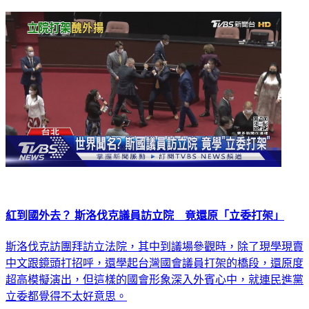
紅到國外去？ 斯洛伐克議員訪立院 竟還原「立委打架」
斯洛伐克訪團拜訪立法院，其中到議場參觀時，除了現學現賣
中文跟鏡頭打招呼，還學起台灣國會議員打架的橋段，還原度
超高模擬演出，但這樣的國會形象深入外賓心中，就連民進黨
立委都覺得不太好意思。
政治