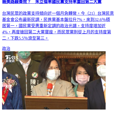
台灣民眾的政黨支持傾向近一個月急轉彎，今（21）台灣民意
基金會公布最新民調，民進黨基本盤拉升7%，來到32.6％穩
居第一，國民黨受惠重新定調的政治光譜，支持度增加近
4%，再度搶回第二大黨寶座，而民眾黨則從上月的支持度第
二，下跌5.5％滑至第三。
政治
又傳酒駕奪命 藍委怒轟蔡英文「要容忍到什麼時候？」