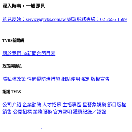
意見反映：service@tvbs.com.tw
觀眾服務專線：02-2656-1599
TVBS新聞網
關於我們
56新聞台節目表
政策與隱私
隱私權政策
性騷擾防治措施
網站使用協定
版權宣告
認識 TVBS
公司介紹
企業動態
人才招募
主播專區
星藝象娛樂
節目版權
銷售
公開招標
業務服務
官方聲明
獲獎紀錄／認證
2026 © TVBS Media Inc. All Rights Reserved. 台北市內湖區瑞