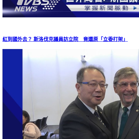
紅到國外去？ 斯洛伐克議員訪立院 竟還原「立委打架」