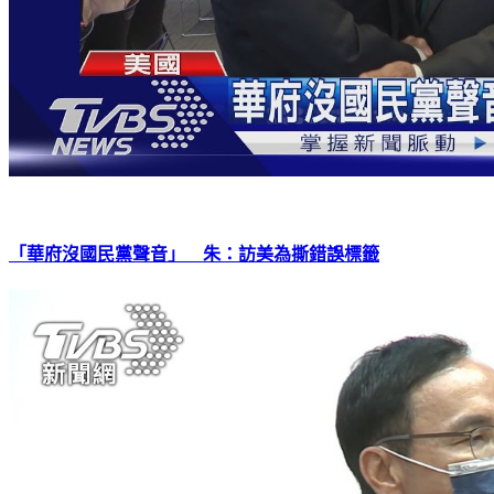
「華府沒國民黨聲音」 朱：訪美為撕錯誤標籤