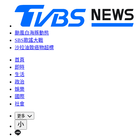
颱風白海豚動態
SBS歌謠大戰
沙拉油致癌物超標
首頁
即時
生活
政治
娛樂
國際
社會
更多