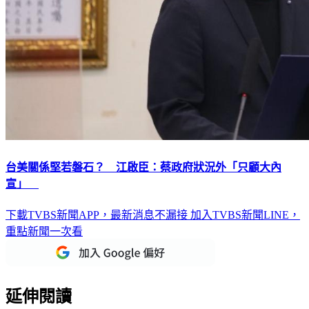
台美關係堅若磐石？ 江啟臣：蔡政府狀況外「只顧大內
宣」
下載TVBS新聞APP，最新消息不漏接
加入TVBS新聞LINE，
重點新聞一次看
延伸閱讀