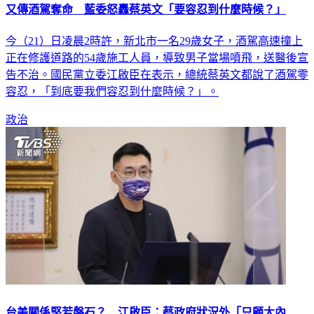
今（21）日凌晨2時許，新北市一名29歲女子，酒駕高速撞上
正在修護道路的54歲施工人員，導致男子當場噴飛，送醫後宣
告不治。國民黨立委江啟臣在表示，總統蔡英文都說了酒駕零
容忍，「到底要我們容忍到什麼時候？」。
政治
台美關係堅若磐石？ 江啟臣：蔡政府狀況外「只顧大內
宣」