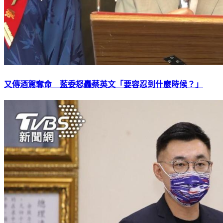
又傳酒駕奪命 藍委怒轟蔡英文「要容忍到什麼時候？」