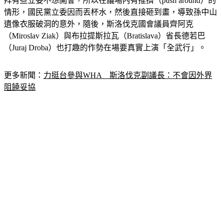
情形，國民黨立委因而丟杯水，然後直接砸到畫，導致孫中山
遺像衣服破洞的意外，隨後，斯洛伐克國會議員齊阿克
（Miroslav Ziak）與布拉提斯拉瓦（Bratislava）省長德若巴
（Juraj Droba）也打趣的作勢在場要真實上演「全武行」。
更多新聞：
力挺台參與WHA　斯洛伐克副議長：不會因外界
阻饒妥協