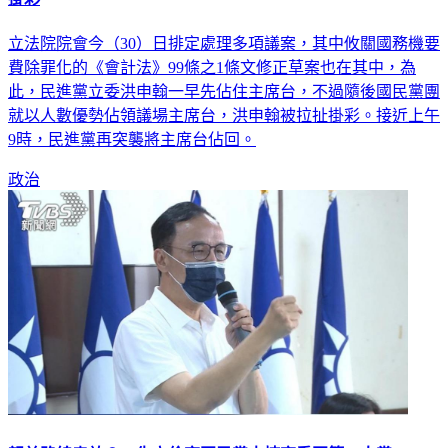
立法院院會今（30）日排定處理多項議案，其中攸關國務機要
費除罪化的《會計法》99條之1條文修正草案也在其中，為
此，民進黨立委洪申翰一早先佔住主席台，不過隨後國民黨團
就以人數優勢佔領議場主席台，洪申翰被拉扯掛彩。接近上午
9時，民進黨再突襲將主席台佔回。
政治
親美路線奏效？ 朱立倫率國民黨支持率重回第二大黨