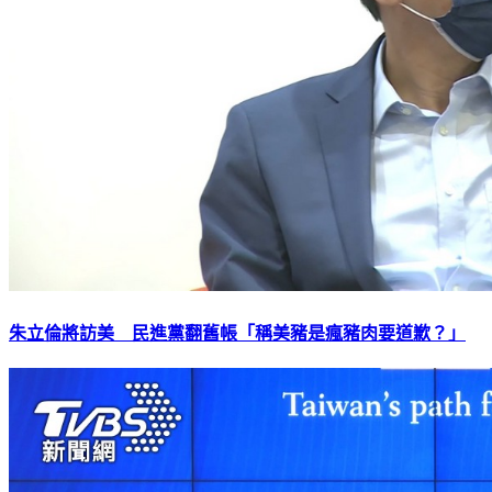
朱立倫將訪美 民進黨翻舊帳「稱美豬是瘋豬肉要道歉？」