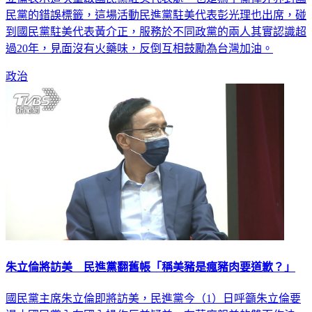
到國民黨駐美代表黃介正，服務於不同政黨的兩人其實認識超
過20年，見面沒有火藥味，反倒互相鼓勵為台灣加油。
政治
朱立倫將訪美 民進黨翻舊帳「稱美豬是瘋豬肉要道歉？」
國民黨主席朱立倫即將訪美，民進黨今（1）日呼籲朱立倫要
遏止國民黨內在國內操作反美疑美、在華府親美的雙面作法，