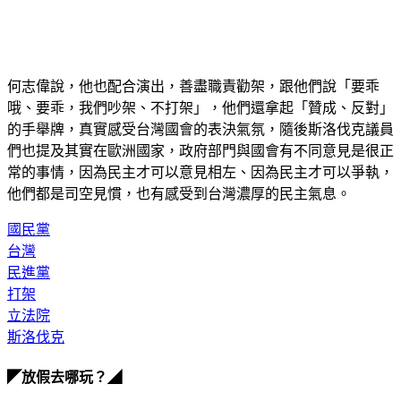
何志偉說，他也配合演出，善盡職責勸架，跟他們說「要乖
哦、要乖，我們吵架、不打架」，他們還拿起「贊成、反對」
的手舉牌，真實感受台灣國會的表決氣氛，隨後斯洛伐克議員
們也提及其實在歐洲國家，政府部門與國會有不同意見是很正
常的事情，因為民主才可以意見相左、因為民主才可以爭執，
他們都是司空見慣，也有感受到台灣濃厚的民主氣息。
國民黨
台灣
民進黨
打架
立法院
斯洛伐克
◤放假去哪玩？◢
全台熱門活動、人氣攻略一次看！
高雄美食優惠開搶！再抽