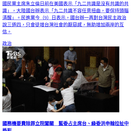
識」，大陸國台辦表示「九二共識不容任意扭曲，要保持頭腦
清醒」。民進黨今（9）日表示，國台辦一再對台灣民主政治
說三道四，只會徒增台灣社會的厭惡感，無助增加兩岸的互
信。
政治
國務機要費除罪立院闖關 藍委占主席台、綠委洪申翰拉扯中
掛彩