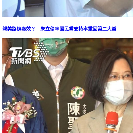
親美路線奏效？ 朱立倫率國民黨支持率重回第二大黨