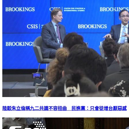
陸駁朱立倫稱九二共識不容扭曲 民進黨：只會徒增台厭惡感