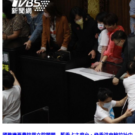
國務機要費除罪立院闖關 藍委占主席台、綠委洪申翰拉扯中