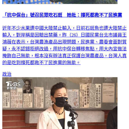
「抗中保台」號召民眾吃石斑 她批：撐死都救不了民進黨
近年不少水果遭中國大陸禁止輸入，日前石斑魚也遭大陸禁止
輸入，對岸稱是因驗出禁藥。昨（26）日國民黨台北市議員王
鴻薇在表示，台灣農漁產品出現問題，民進黨、農委會面對質
疑，永不認錯拒絕改過，用抗中保台轉移焦點，用大內宣做法
掩飾自己無能，根本沒有辦法真正保護台灣農產品，台灣人真
的是吃到撐死都救不了民進黨的無能。
政治