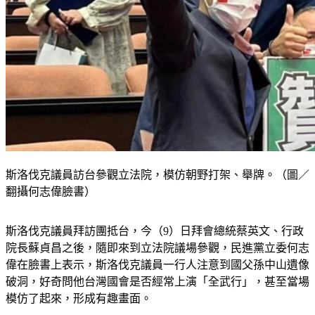
斯洛伐克議員訪台參觀立法院，模仿朝野打架、舉牌。（圖／
翻攝何志偉臉書）
斯洛伐克議員拜訪團抵台，今（9）日拜會總統蔡英文、行政
院長蘇貞昌之後，隨即來到立法院議場參觀，民進黨立委何志
偉在臉書上表示，斯洛伐克議員一行人注意到國父孫中山遺像
破洞，好奇問他台灣國會是否經常上演「全武行」，甚至當場
模仿了起來，形成有趣畫面。