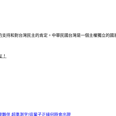
的支持和對台灣民主的肯定。中華民國台灣是一個主權獨立的國
友！
靈夥伴
超準測字!這輩子正緣何時會出現