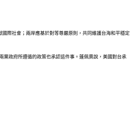
獻國際社會；兩岸應基於對等尊嚴原則，共同維護台海和平穩定
去35年美國兩黨政府所遵循的政策也承認這件事。蓬佩奧說，美國對台承