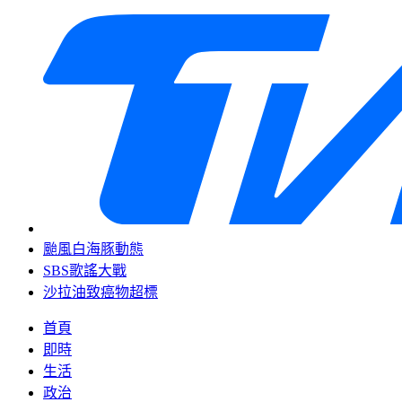
颱風白海豚動態
SBS歌謠大戰
沙拉油致癌物超標
首頁
即時
生活
政治