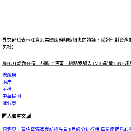
外交部也表示注意到美國國務卿龐佩奧的談話，感謝他對台灣
央社）
最HOT話題在這！想跟上時事，快點我加入TVBS新聞LINE好
總統府
兩岸
主權
中華民國
龐佩奧
◤人氣夯文◢
何潤東、曹佑寧獨家專訪搶先看
8月緣分排行榜 這星座遇見心