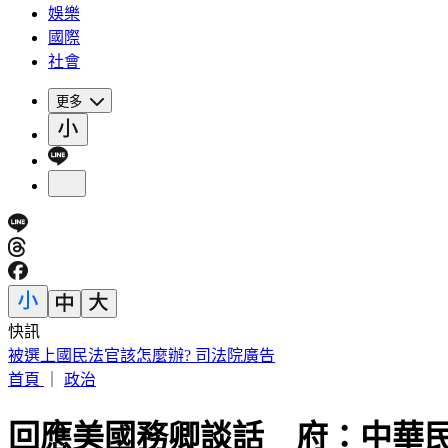
娛樂
國際
社會
更多
快訊
被選上國民法官該怎麼辦? 司法院廣告
首頁
｜
政治
回應美國務卿談話 府：中華