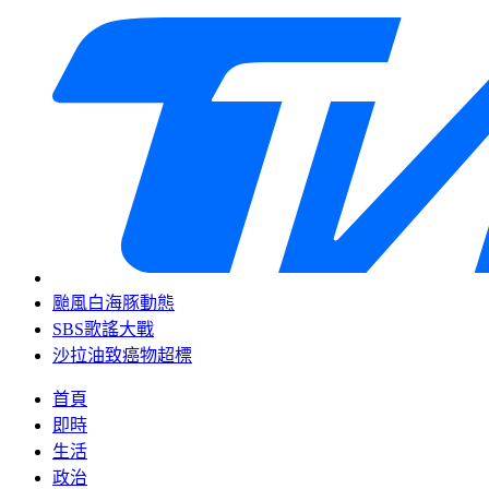
颱風白海豚動態
SBS歌謠大戰
沙拉油致癌物超標
首頁
即時
生活
政治