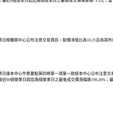
%；最近6個營業日起迄兩個營業日之最後成交價價差達73.5元；
日經櫃買中心公布注意交易資訊，股價淨值比為10.25且為其所屬產
業日達本中心作業要點第四條第一項第一款經本中心公布注意交易資
最近60個營業日起迄兩個營業日之最後成交價漲幅達198.26%；