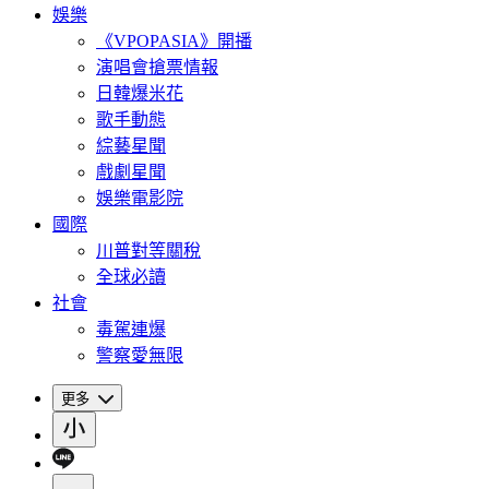
娛樂
《VPOPASIA》開播
演唱會搶票情報
日韓爆米花
歌手動態
綜藝星聞
戲劇星聞
娛樂電影院
國際
川普對等關稅
全球必讀
社會
毒駕連爆
警察愛無限
更多