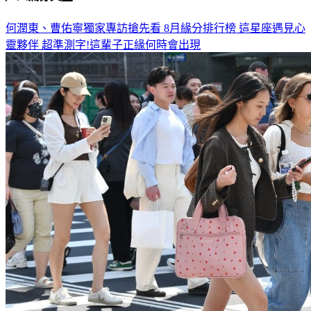
何潤東、曹佑寧獨家專訪搶先看
8月緣分排行榜 這星座遇見心
靈夥伴
超準測字!這輩子正緣何時會出現