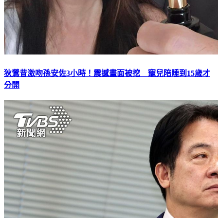
狄鶯昔激吻孫安佐3小時！震撼畫面被挖 寵兒陪睡到15歲才
分開