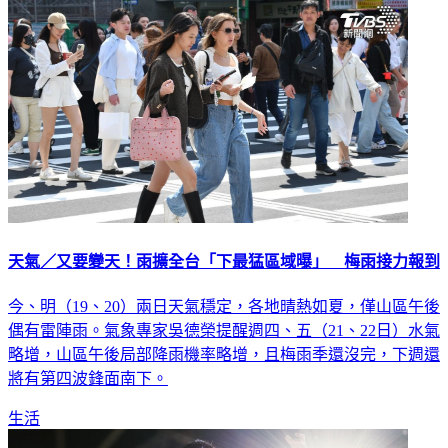
天氣／又要變天！雨擴全台「下最猛區域曝」 梅雨接力報到
今、明（19、20）兩日天氣穩定，各地晴熱如夏，僅山區午後
偶有雷陣雨。氣象專家吳德榮提醒週四、五（21、22日）水氣
略增，山區午後局部降雨機率略增，且梅雨季還沒完，下週還
將有第四波鋒面南下。
生活