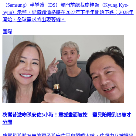
（Samsung）半導體（DS）部門前總裁慶桂顯（Kyung Kye-
hyun）示警，記憶體價格將在2027年下半年開始下跌；2028年
開始，全球需求將出現萎縮。
國際
狄鶯昔激吻孫安佐3小時！震撼畫面被挖 寵兒陪睡到15歲才
分開
狄鶯與孫鵬26歲的獨子孫安佐因自製噴火槍，住處中又被搜出