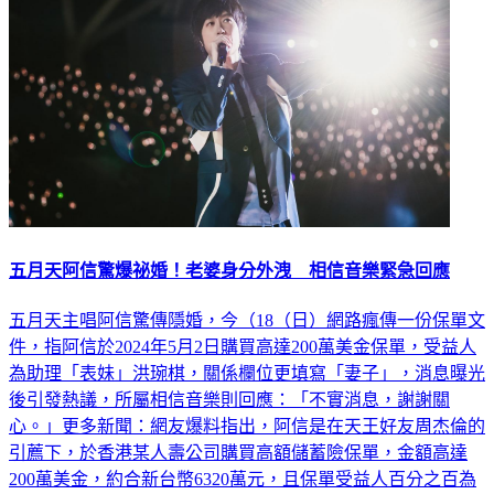
五月天阿信驚爆祕婚！老婆身分外洩 相信音樂緊急回應
五月天主唱阿信驚傳隱婚，今（18（日）網路瘋傳一份保單文
件，指阿信於2024年5月2日購買高達200萬美金保單，受益人
為助理「表妹」洪琬棋，關係欄位更填寫「妻子」，消息曝光
後引發熱議，所屬相信音樂則回應：「不實消息，謝謝關
心。」更多新聞：網友爆料指出，阿信是在天王好友周杰倫的
引薦下，於香港某人壽公司購買高額儲蓄險保單，金額高達
200萬美金，約合新台幣6320萬元，且保單受益人百分之百為