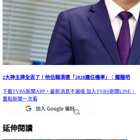
2大神主牌全丟了！他估賴清德「2028連任機率」：醒醒吧
下載TVBS新聞APP，最新消息不漏接
加入TVBS新聞LINE，
重點新聞一次看
延伸閱讀