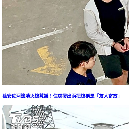
孫安佐河邊噴火槍惹議！住處搜出兩把槍稱是「友人寄放」