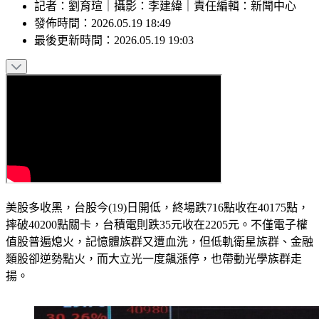
記者
：
劉育瑄
｜
攝影
：
李建緯
｜
責任編輯
：
新聞中心
發佈時間：
2026.05.19 18:49
最後更新時間：
2026.05.19 19:03
美股多收黑，台股今(19)日開低，終場跌716點收在40175點，
摔破40200點關卡，台積電則跌35元收在2205元。不僅電子權
值股普遍熄火，記憶體族群又遭血洗，但低軌衛星族群、金融
類股卻逆勢點火，而大立光一度飆漲停，也帶動光學族群走
揚。