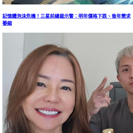
記憶體泡沫危機！三星前總裁示警：明年價格下跌、後年需求
萎縮