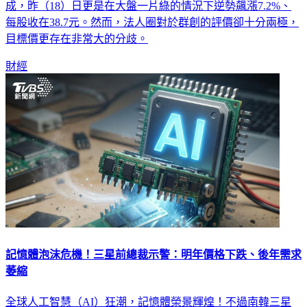
成，昨（18）日更是在大盤一片綠的情況下逆勢飆漲7.2%、
每股收在38.7元。然而，法人圈對於群創的評價卻十分兩極，
目標價更存在非常大的分歧。
財經
記憶體泡沫危機！三星前總裁示警：明年價格下跌、後年需求
萎縮
全球人工智慧（AI）狂潮，記憶體榮景輝煌！不過南韓三星