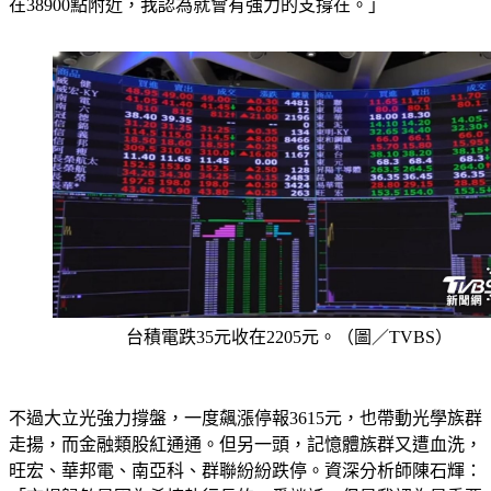
在38900點附近，我認為就會有強力的支撐在。」
台積電跌35元收在2205元。（圖／TVBS）
不過大立光強力撐盤，一度飆漲停報3615元，也帶動光學族群
走揚，而金融類股紅通通。但另一頭，記憶體族群又遭血洗，
旺宏、華邦電、南亞科、群聯紛紛跌停。資深分析師陳石輝：