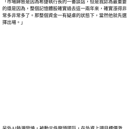
「市場歸咎是因為希捷執行長的一番談話，但是我認為最重要
的還是因為，整個記憶體股確實過去這一兩年來，確實漲得非
常多非常多了。那整個資金一有疑慮的狀態下，當然他就先選
擇出場。」
另外AI熱潮發燒，被動元件龍頭國巨，在外資上調目標價激