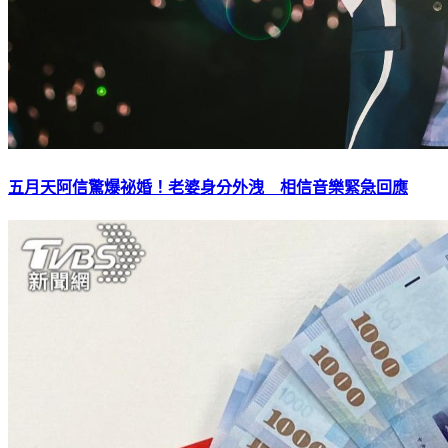
五月天阿信驚爆祕婚！老婆身分外洩 相信音樂緊急回應