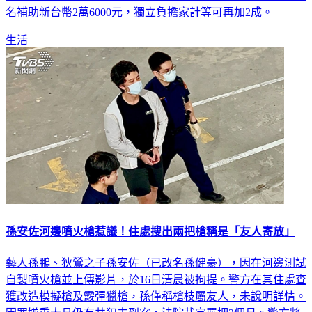
名補助新台幣2萬6000元，獨立負擔家計等可再加2成。
生活
孫安佐河邊噴火槍惹議！住處搜出兩把槍稱是「友人寄放」
藝人孫鵬、狄鶯之子孫安佐（已改名孫健豪），因在河邊測試
自製噴火槍並上傳影片，於16日清晨被拘提。警方在其住處查
獲改造模擬槍及霰彈獵槍，孫僅稱槍枝屬友人，未說明詳情。