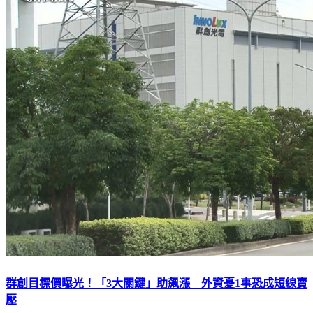
群創目標價曝光！「3大關鍵」助飆漲 外資憂1事恐成短線賣
壓