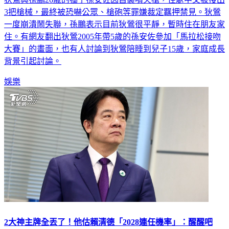
3把槍械，最終被恐嚇公眾、槍砲等罪嫌裁定羈押禁見。狄鶯
一度崩潰鬧失聯，孫鵬表示目前狄鶯很平靜，暫時住在朋友家
住。有網友翻出狄鶯2005年帶5歲的孫安佐參加「馬拉松接吻
大賽」的畫面，也有人討論到狄鶯陪睡到兒子15歲，家庭成長
背景引起討論。
娛樂
2大神主牌全丟了！他估賴清德「2028連任機率」：醒醒吧