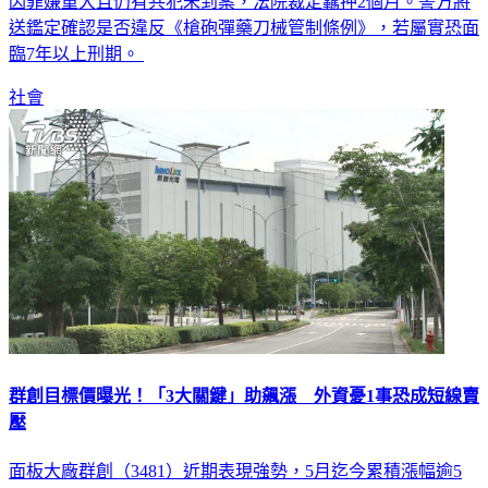
因罪嫌重大且仍有共犯未到案，法院裁定羈押2個月。警方將
送鑑定確認是否違反《槍砲彈藥刀械管制條例》，若屬實恐面
臨7年以上刑期。
社會
群創目標價曝光！「3大關鍵」助飆漲 外資憂1事恐成短線賣
壓
面板大廠群創（3481）近期表現強勢，5月迄今累積漲幅逾5