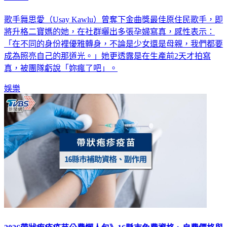
歌手舞思愛（Usay Kawlu）曾奪下金曲獎最佳原住民歌手，即
將升格二寶媽的她，在社群曬出多張孕婦寫真，感性表示：
「在不同的身份裡優雅轉身，不論是少女還是母親，我們都要
成為照亮自己的那道光。」她更透露是在生產前2天才拍寫
真，被團隊虧說「妳瘋了吧」。
娛樂