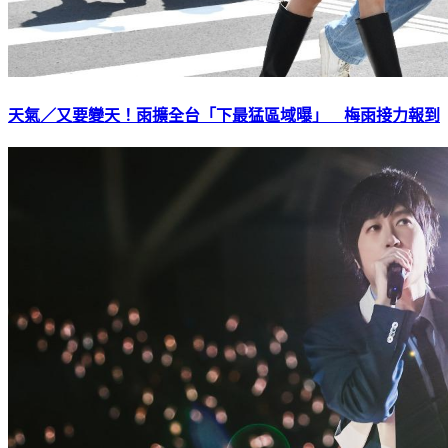
天氣／又要變天！雨擴全台「下最猛區域曝」 梅雨接力報到