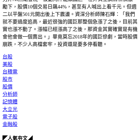
勵下，股價10個交易日飆44%，甚至有人喊出上看千元。但週
二以平盤501元開出後上下震盪。資深分析師陳石輝：「我們
就不要過度追高，最近很強的國巨那整個急漲了之後，目前其
實也漲不動了。漲幅已經漲高了之後，那資金其實確實是有機
會他會做一個賣出。」畢竟莫忘2018年的國巨慘劇，當時股價
崩跌，不少人高檔套牢，投資還是要多停看聽。
台股
美股
台積電
股市
股價
分析師
記憶體
大立光
電子股
金融股
◤人氣夯文◢