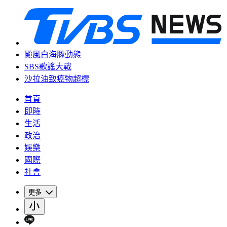
颱風白海豚動態
SBS歌謠大戰
沙拉油致癌物超標
首頁
即時
生活
政治
娛樂
國際
社會
更多