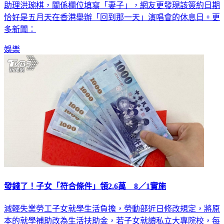
助理洪琬棋，關係欄位填寫「妻子」，網友更發現該簽約日期
恰好是五月天在香港舉辦「回到那一天」演唱會的休息日。更
多新聞：
娛樂
發錢了！子女「符合條件」領2.6萬 8／1實施
減輕失業勞工子女就學生活負擔，勞動部近日修改規定，將原
本的就學補助改為生活扶助金，若子女就讀私立大專院校，每