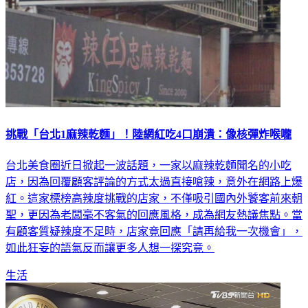
挑戰「台北1麻辣乾麵」！陸網紅吃4口崩潰：像核彈炸喉嚨
台北美食圈近日掀起一波話題，一家以麻辣乾麵聞名的小吃
店，因為回覆顧客評論的方式太過直接嗆辣，意外在網路上爆
紅。這家標榜高辣度挑戰的店家，不僅吸引國內外饕客前來朝
聖，更因為老闆毫不客氣的回應風格，成為網友熱議焦點。當
有顧客質疑辣度不足時，店家竟回應「請再給我一次機會」，
如此狂妄的語氣反而讓更多人想一探究竟。
生活