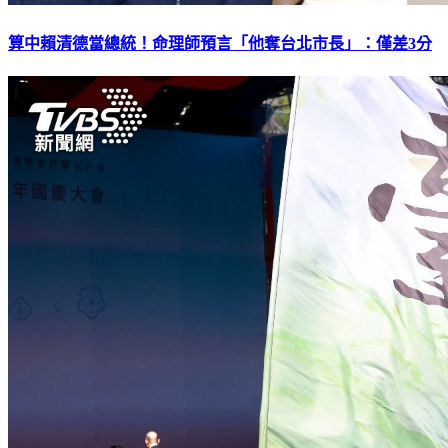
算中賴清德當總統！命理師預言「他奪台北市長」：僅差3分