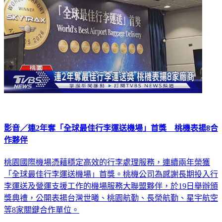
影音／連2年奪「全球最佳行李運送機場」首獎 桃機表揚8合
作夥伴
桃園國際機場憑藉穩定高效的行李處理服務，連續兩年榮獲
「全球最佳行李運送機場」首獎。桃機公司為感謝長期投入行
李運送及營運支援工作的機場服務大聯盟夥伴，於19日舉辦頒
獎典禮，公開表揚台灣世曦、桃園航勤、長榮航勤、星宇航空
等8家關鍵合作單位。