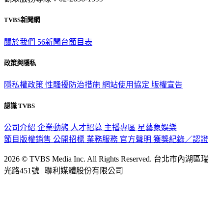
TVBS新聞網
關於我們
56新聞台節目表
政策與隱私
隱私權政策
性騷擾防治措施
網站使用協定
版權宣告
認識 TVBS
公司介紹
企業動態
人才招募
主播專區
星藝象娛樂
節目版權銷售
公開招標
業務服務
官方聲明
獲獎紀錄／認證
2026 © TVBS Media Inc. All Rights Reserved. 台北市內湖區瑞
光路451號 | 聯利媒體股份有限公司