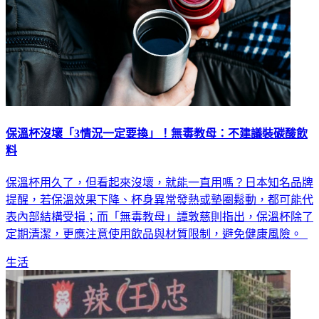
保溫杯沒壞「3情況一定要換」！無毒教母：不建議裝碳酸飲
料
保溫杯用久了，但看起來沒壞，就能一直用嗎？日本知名品牌
提醒，若保溫效果下降、杯身異常發熱或墊圈鬆動，都可能代
表內部結構受損；而「無毒教母」譚敦慈則指出，保溫杯除了
定期清潔，更應注意使用飲品與材質限制，避免健康風險。
生活