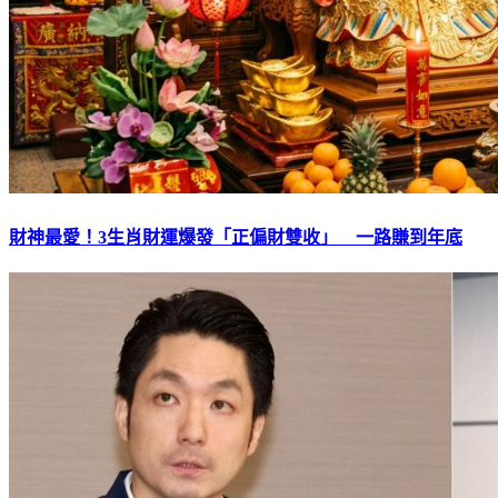
財神最愛！3生肖財運爆發「正偏財雙收」 一路賺到年底