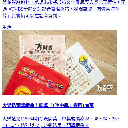
貨並報廢包材，承諾未來將加強文化敏感度與資訊正確性。不
過《TVBS新聞網》記者實際探訪，發現該款「肉骨茶洋芋
片」其實仍可以在超商買到。
生活
大樂透頭獎槓龜！貳獎「1注中獎」抱回160萬
大樂透第115054期今晚開獎。中獎號碼為22、38、04、26、
20、47，特別號27；派彩結果，頭獎槓龜。