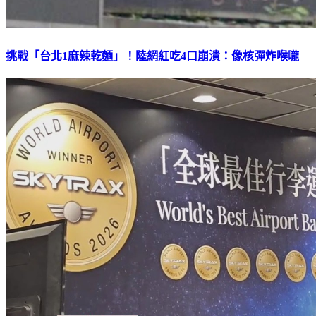
挑戰「台北1麻辣乾麵」！陸網紅吃4口崩潰：像核彈炸喉嚨