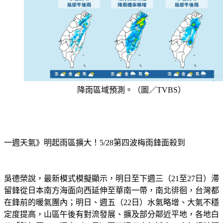
降雨區域預測。（圖／TVBS）
一週天氣》明起雨區擴大！5/28第四波梅雨鋒面殺到　
吳德榮說，最新模式模擬顯示，明日至下週三（21至27日）滯
留鋒從日本南方海面向西延伸至華南一帶，南北徘徊，台灣都
在鋒前的暖氣團內；明日、週五（22日）水氣略增、大氣不穩
定度提高，山區午後有對流發展、擴及部分鄰近平地，各地白