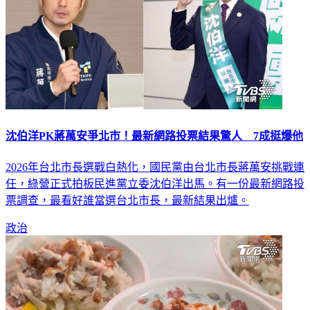
沈伯洋PK蔣萬安爭北市！最新網路投票結果驚人 7成挺爆他
2026年台北市長選戰白熱化，國民黨由台北市長蔣萬安挑戰連
任，綠營正式拍板民進黨立委沈伯洋出馬。有一份最新網路投
票調查，最看好誰當選台北市長，最新結果出爐。
政治