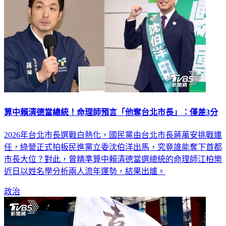
算中賴清德當總統！命理師預言「他奪台北市長」：僅差3分
2026年台北市長選戰白熱化，國民黨由台北市長蔣萬安挑戰連
任，綠營正式拍板民進黨立委沈伯洋出馬，究竟誰能奪下首都
市長大位？對此，曾精準算中賴清德當選總統的命理師江柏樂
近日以姓名學分析兩人流年運勢，結果出爐。
政治