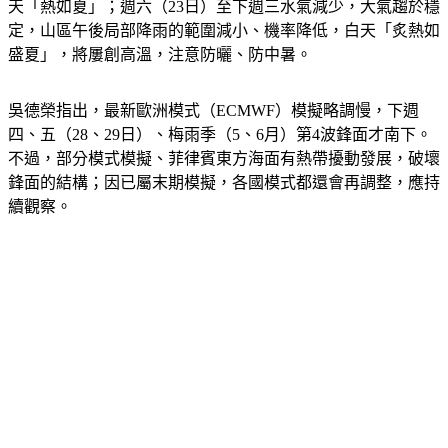
天「熱如夏」；週六（23日）至下週三水氣減少，大氣趨於穩
定，山區午後局部降雨的範圍減小、機率降低，白天「炙熱如
盛夏」，將屢創高溫，注意防曬、防中暑。
吳德榮指出，最新歐洲模式（ECMWF）模擬略調慢，下週
四、五（28、29日）、梅雨季（5、6月）第4波鋒面才南下。
不過，部分模式模擬、菲律賓東方海面有熱帶擾動發展，破壞
鋒面的結構；因已屬末期模擬，各國模式都還會再調整，應持
續觀察。