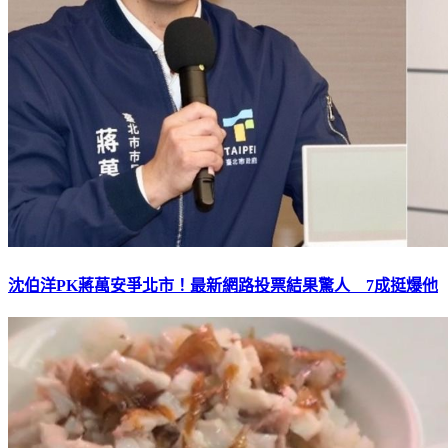
沈伯洋PK蔣萬安爭北市！最新網路投票結果驚人 7成挺爆他