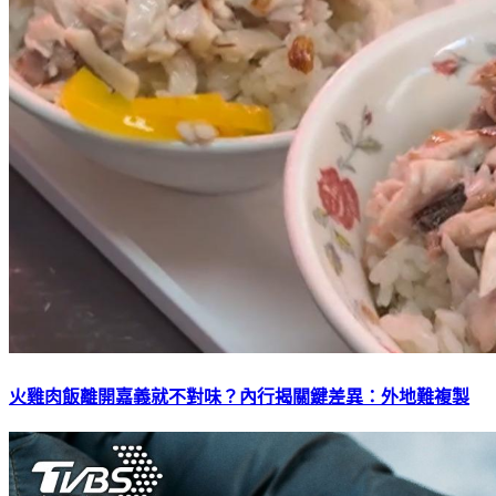
火雞肉飯離開嘉義就不對味？內行揭關鍵差異：外地難複製