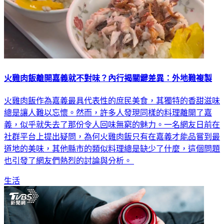
火雞肉飯離開嘉義就不對味？內行揭關鍵差異：外地難複製
火雞肉飯作為嘉義最具代表性的庶民美食，其獨特的香甜滋味
總是讓人難以忘懷。然而，許多人發現同樣的料理離開了嘉
義，似乎就失去了那份令人回味無窮的魅力。一名網友日前在
社群平台上提出疑問，為何火雞肉飯只有在嘉義才能品嘗到最
道地的美味，其他縣市的類似料理總是缺少了什麼，這個問題
也引發了網友們熱烈的討論與分析。
生活