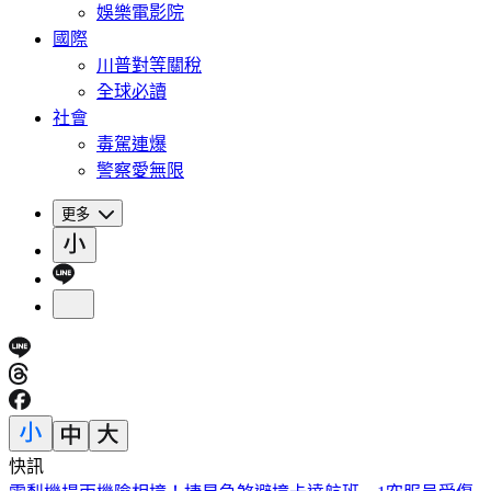
娛樂電影院
國際
川普對等關稅
全球必讀
社會
毒駕連爆
警察愛無限
更多
快訊