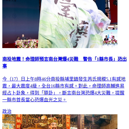
南投地震！命理師預言南台灣爆4災難 警告「1縣市長」恐出
事
今（17）日上午8時46分南投縣埔里鎮發生芮氏規模5.1有感地
震，最大震度4級，全台16縣市有感。對此，命理師高輔進易
經占卜卦象，得到「隨卦」，斷言南台灣恐爆4大災難，提醒
一縣市首長當心恐爆血光之災。
政治