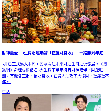
財神最愛！3生肖財運爆發「正偏財雙收」 一路賺到年底
5月已正式邁入中旬，民眾關注未來財運生肖運勢發展。《搜
狐網》命理專欄點名3大生肖下半年擁有財神陪伴，財運旺
翻，有機會正財、偏財雙收，在貴人助攻下大發財，數錢數不
停。
生活