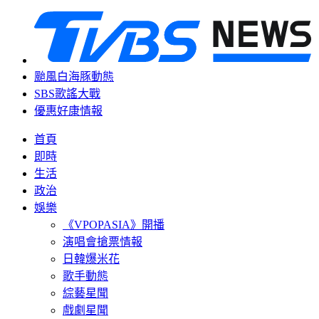
颱風白海豚動態
SBS歌謠大戰
優惠好康情報
首頁
即時
生活
政治
娛樂
《VPOPASIA》開播
演唱會搶票情報
日韓爆米花
歌手動態
綜藝星聞
戲劇星聞