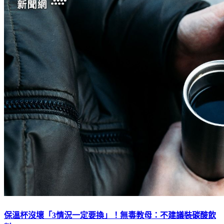
保溫杯沒壞「3情況一定要換」！無毒教母：不建議裝碳酸飲