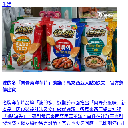
生活
波的多「肉骨茶洋芋片」惹議！馬來西亞人點3缺失 官方急
停出貨
老牌洋芋片品牌「波的多」近期於市面推出「肉骨茶風味」新
產品，因包裝設計涉及文化敏感議題，遭馬來西亞網友批評
「3點缺失」，恐引發馬來西亞民眾不滿。事件在社群平台引
發熱議，網友紛紛留言討論。官方也火速回應，已即刻停止出