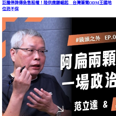
巨騰停牌傳急售股權！陸供應鏈崛起 台灣筆電ODM王國地
位恐不保