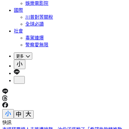
娛樂電影院
國際
川普對等關稅
全球必讀
社會
毒駕連爆
警察愛無限
更多
快訊