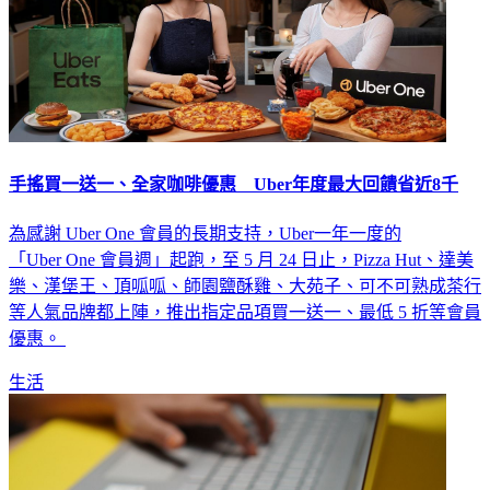
手搖買一送一、全家咖啡優惠 Uber年度最大回饋省近8千
為感謝 Uber One 會員的長期支持，Uber一年一度的
「Uber One 會員週」起跑，至 5 月 24 日止，Pizza Hut、達美
樂、漢堡王、頂呱呱、師園鹽酥雞、大苑子、可不可熟成茶行
等人氣品牌都上陣，推出指定品項買一送一、最低 5 折等會員
優惠。
生活