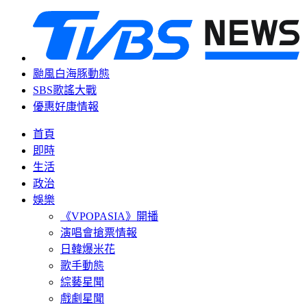
颱風白海豚動態
SBS歌謠大戰
優惠好康情報
首頁
即時
生活
政治
娛樂
《VPOPASIA》開播
演唱會搶票情報
日韓爆米花
歌手動態
綜藝星聞
戲劇星聞