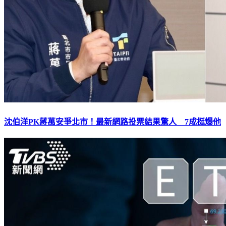
沈伯洋PK蔣萬安爭北市！最新網路投票結果驚人 7成挺爆他