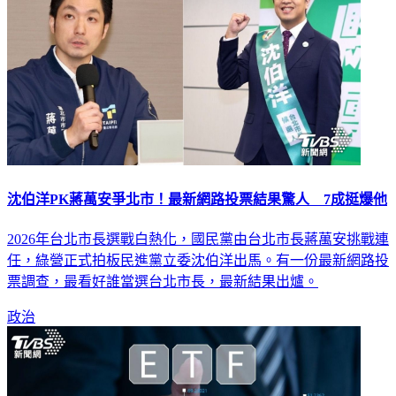
沈伯洋PK蔣萬安爭北市！最新網路投票結果驚人 7成挺爆他
2026年台北市長選戰白熱化，國民黨由台北市長蔣萬安挑戰連
任，綠營正式拍板民進黨立委沈伯洋出馬。有一份最新網路投
票調查，最看好誰當選台北市長，最新結果出爐。
政治