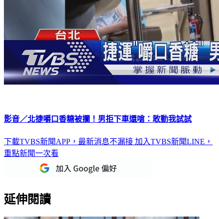
影音／北捷嚼口香糖被攔！男拒下車還嗆：敢動我試試
下載TVBS新聞APP，最新消息不漏接
加入TVBS新聞LINE，
重點新聞一次看
延伸閱讀