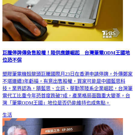
巨騰停牌傳急售股權！陸供應鏈崛起 台灣筆電ODM王國地
位恐不保
塑膠筆電機殼龍頭巨騰國際月23日在香港申請停牌，外傳鄭家
不堪連續3年虧損，有意出售股權，買家可能是中國藍思科
技。業界認為，隨藍思、立訊、華勤等陸系企業崛起，台灣筆
電代工比重今年恐首度跌破7成，產業格局面臨重大變革，台
灣「筆電ODM王國」地位是否仍能維持也成焦點。
生活