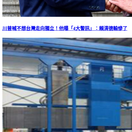
川普喊不想台灣走向獨立！他曝「4大警訊」：賴清德輸慘了