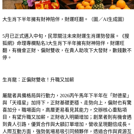
大生肖下半年擁有財神陪伴，財運旺翻。（圖／AI生成圖）
5月已正式邁入中旬，民眾關注未來財運生肖運勢發展。《搜
狐網》命理專欄點名3大生肖下半年擁有財神陪伴，財運旺
翻，有機會正財、偏財雙收，在貴人助攻下大發財，數錢數不
停。
生肖龍：正偏財雙收！升職又加薪
屬龍者具備格局與行動力，2026丙午馬年下半年在「財德星」
與「天禧星」加持下，正財基礎更穩、走勢向上，偏財也有驚
喜加分。職場面向，高層更易看見其能力，交辦核心重點項
目，有望升職又加薪，正財收入明顯增加；創業者則有機會遇
到貴人引路，優質合作與大額訂單增加，營收呈現翻倍成長。
人際互動方面，強勢氣場易吸引同頻夥伴，透過合作與資源互