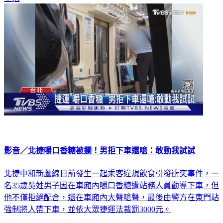
影音／北捷嚼口香糖被攔！男拒下車還嗆：敢動我試試
北捷中和新蘆線日前發生一起乘客違規飲食引發衝突事件，一
名35歲吳姓男子因在車廂內嚼口香糖遭站務人員勸導下車，但
他不僅拒絕配合，還在車廂內大聲嗆聲，最後由警方在東門站
強制將人帶下車，並依大眾捷運法裁罰3000元。