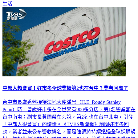
生活
中部人超會買！好市多全球業績第2也在台中？業者回應了
台中市長盧秀燕接待海地大使潘恩（H.E. Roudy Stanley
Penn）時，曾說好市多在全世界有900多分店，第1名營業額在
台中南屯；副市長黃國榮在旁說，第2名也在台中北屯，引發
「中部人很會買」的議論。《TVBS新聞網》詢問好市多回
應，業者並未公布營收排名，而是強調將持續透過全球採購規