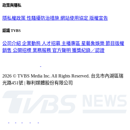
政策與隱私
隱私權政策
性騷擾防治措施
網站使用協定
版權宣告
認識 TVBS
公司介紹
企業動態
人才招募
主播專區
星藝象娛樂
節目版權
銷售
公開招標
業務服務
官方聲明
獲獎紀錄／認證
2026 © TVBS Media Inc. All Rights Reserved. 台北市內湖區瑞
光路451號 | 聯利媒體股份有限公司