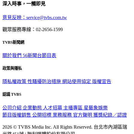
深入時事，一觸即見
意見反映：service@tvbs.com.tw
觀眾服務專線：02-2656-1599
TVBS新聞網
關於我們
56新聞台節目表
政策與隱私
隱私權政策
性騷擾防治措施
網站使用協定
版權宣告
認識 TVBS
公司介紹
企業動態
人才招募
主播專區
星藝象娛樂
節目版權銷售
公開招標
業務服務
官方聲明
獲獎紀錄／認證
2026 © TVBS Media Inc. All Rights Reserved. 台北市內湖區瑞