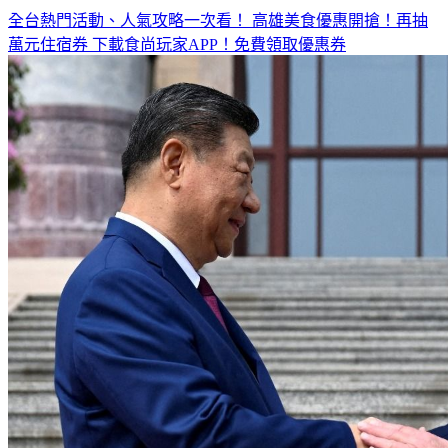
全台熱門活動、人氣攻略一次看！
高雄美食優惠開搶！再抽
萬元住宿券
下載食尚玩家APP！免費領取優惠券