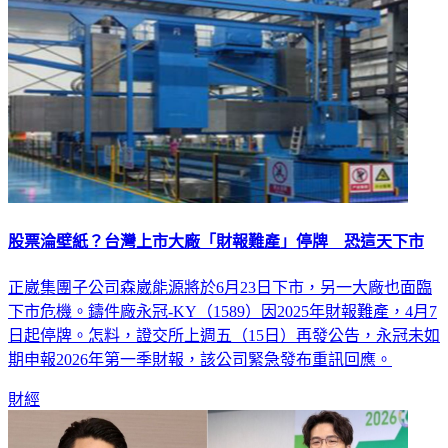
股票淪壁紙？台灣上市大廠「財報難產」停牌 恐這天下市
正崴集團子公司森崴能源將於6月23日下市，另一大廠也面臨
下市危機。鑄件廠永冠-KY（1589）因2025年財報難產，4月7
日起停牌。怎料，證交所上週五（15日）再發公告，永冠未如
期申報2026年第一季財報，該公司緊急發布重訊回應。
財經