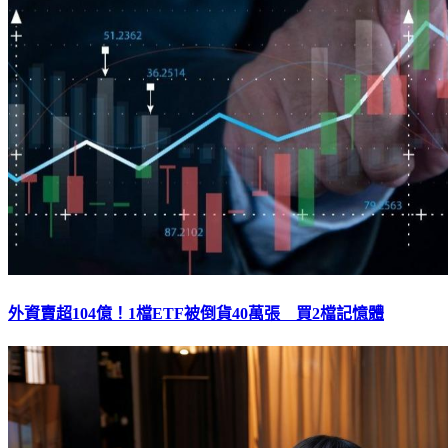
外資賣超104億！1檔ETF被倒貨40萬張 買2檔記憶體