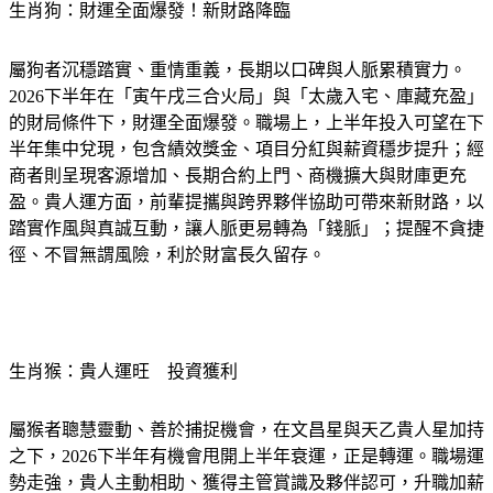
生肖狗：財運全面爆發！新財路降臨
屬狗者沉穩踏實、重情重義，長期以口碑與人脈累積實力。
2026下半年在「寅午戌三合火局」與「太歲入宅、庫藏充盈」
的財局條件下，財運全面爆發。職場上，上半年投入可望在下
半年集中兌現，包含績效獎金、項目分紅與薪資穩步提升；經
商者則呈現客源增加、長期合約上門、商機擴大與財庫更充
盈。貴人運方面，前輩提攜與跨界夥伴協助可帶來新財路，以
踏實作風與真誠互動，讓人脈更易轉為「錢脈」；提醒不貪捷
徑、不冒無謂風險，利於財富長久留存。
生肖猴：貴人運旺　投資獲利
屬猴者聰慧靈動、善於捕捉機會，在文昌星與天乙貴人星加持
之下，2026下半年有機會甩開上半年衰運，正是轉運。職場運
勢走強，貴人主動相助、獲得主管賞識及夥伴認可，升職加薪