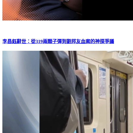
李昌鈺辭世：從319兩顆子彈到劉邦友血案的神探爭議