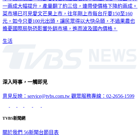
一兩成大幅提升，產量翻了約三倍，連帶使價格下降約兩成。
菜市場已可見愛文芒果上市，往年剛上市每台斤要150至160
元，如今只要100元出頭，讓民眾得以大快朵頤，不過果農也
擔憂國際局勢恐影響外銷市場，進而波及國內價格。
生活
深入時事，一觸即見
意見反映：service@tvbs.com.tw
觀眾服務專線：02-2656-1599
TVBS新聞網
關於我們
56新聞台節目表