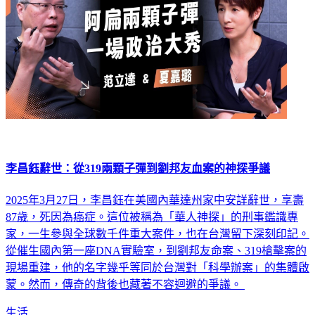
李昌鈺辭世：從319兩顆子彈到劉邦友血案的神探爭議
2025年3月27日，李昌鈺在美國內華達州家中安詳辭世，享壽
87歲，死因為癌症。這位被稱為「華人神探」的刑事鑑識專
家，一生參與全球數千件重大案件，也在台灣留下深刻印記。
從催生國內第一座DNA實驗室，到劉邦友命案、319槍擊案的
現場重建，他的名字幾乎等同於台灣對「科學辦案」的集體啟
蒙。然而，傳奇的背後也藏著不容迴避的爭議。
生活