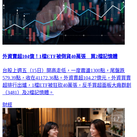
外資賣超104億！1檔ETF被倒貨40萬張 買2檔記憶體
台股上週五（15日）開高走低，一度震盪1300點，尾盤跌
579.39點，收在41172.36點。外資賣超104.27億元，外資買賣
超排行出爐，1檔ETF被狂砍40萬張，反手買超面板大廠群創
（3481）及2檔記憶體。
財經