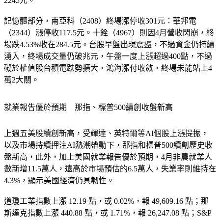
元：鴻海（2317）漲2元收252元；台達電（2308）漲45元收
2245元。
記憶體部分，南亞科（2408）終場漲停收301元：華邦電
（2344）漲停收117.5元。十銓（4967）則因4月營收閃崩，終
場跌4.53%收在284.5元。台股早盤出現震盪，不過資金仍持續
湧入，終場成交量仍破兆元，午盤一度上漲超過400點，不過
礙於權值股台積電跌勢擴大，鴻海漲付收斂，終場未能站上4
萬2大關。
就業報告優於預期　那指、標普500續創收盤新高
上週五美股續創新高，受輝達、英特爾等AI個股上漲提振，
以及市場持續押注AI熱潮帶動下，那指和標普500續創歷史收
盤新高，此外，加上美國就業報告優於預期，4月非農就業人
數新增11.5萬人，遠高於市場預估的6.5萬人，失業率則維持在
4.3%，顯示美國經濟仍具韌性。
道瓊工業指數上漲 12.19 點，或 0.02%，報 49,609.16 點；那