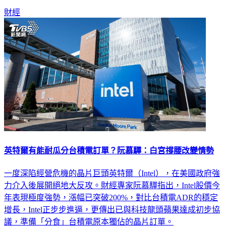
股」熱潮帶動下，4月證交稅收改寫新高幾乎已成定局。
財經
英特爾有能耐瓜分台積電訂單？阮慕驊：白宮撐腰改變情勢
一度深陷經營危機的晶片巨頭英特爾（Intel），在美國政府強
力介入後展開絕地大反攻。財經專家阮慕驊指出，Intel股價今
年表現極度強勢，漲幅已突破200%，對比台積電ADR的穩定
增長，Intel正步步進逼，更傳出已與科技龍頭蘋果達成初步協