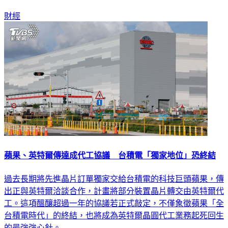
議，準備「分食」台積電原本獨佔的晶片訂單。
財經
蘋果、英特爾傳達成代工協議 台積電「獨家地位」恐終結
過去長期將先進晶片訂單獨家交給台積電的科技巨頭蘋果，傳
出正與英特爾洽談合作，計畫將部分裝置晶片轉交由英特爾代
工。這項醞釀超過一年的協議若正式敲定，不僅象徵蘋果「全
台積電時代」的終結，也將成為英特爾晶圓代工業務起死回生