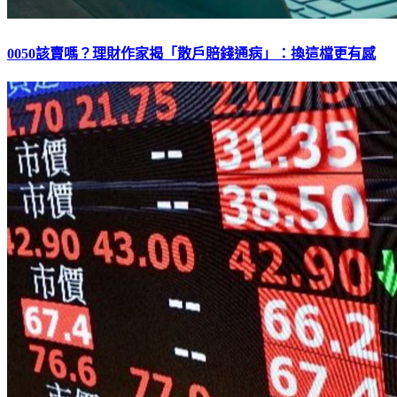
0050該賣嗎？理財作家揭「散戶賠錢通病」：換這檔更有感