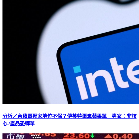
分析／台積電獨家地位不保？傳英特爾奪蘋果單 專家：非核
心2產品恐轉單