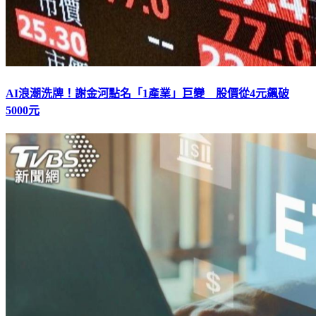
AI浪潮洗牌！謝金河點名「1產業」巨變 股價從4元飆破
5000元