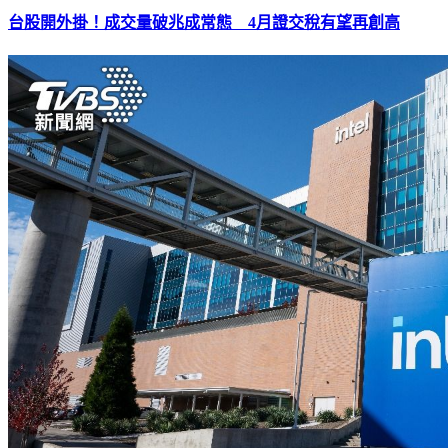
台股開外掛！成交量破兆成常態 4月證交稅有望再創高