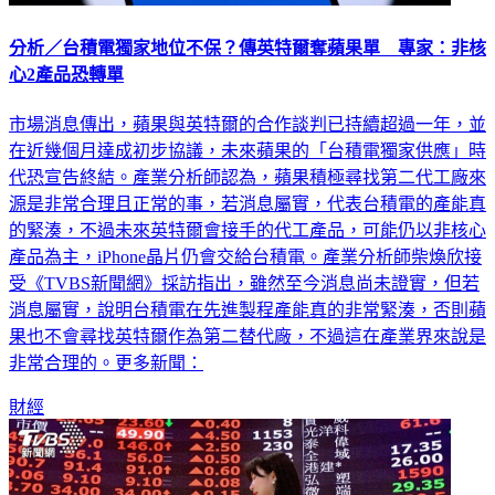
分析／台積電獨家地位不保？傳英特爾奪蘋果單 專家：非核
心2產品恐轉單
市場消息傳出，蘋果與英特爾的合作談判已持續超過一年，並
在近幾個月達成初步協議，未來蘋果的「台積電獨家供應」時
代恐宣告終結。產業分析師認為，蘋果積極尋找第二代工廠來
源是非常合理且正常的事，若消息屬實，代表台積電的產能真
的緊湊，不過未來英特爾會接手的代工產品，可能仍以非核心
產品為主，iPhone晶片仍會交給台積電。產業分析師柴煥欣接
受《TVBS新聞網》採訪指出，雖然至今消息尚未證實，但若
消息屬實，說明台積電在先進製程產能真的非常緊湊，否則蘋
果也不會尋找英特爾作為第二替代廠，不過這在產業界來說是
非常合理的。更多新聞：
財經