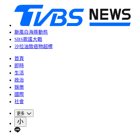
颱風白海豚動態
SBS歌謠大戰
沙拉油致癌物超標
首頁
即時
生活
政治
娛樂
國際
社會
更多