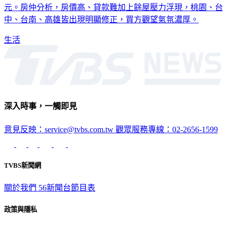
近三成，北台灣4月推案量更創近4年同期新低，僅1610.7億
元。房仲分析，房價高、貸款難加上餘屋壓力浮現，桃園、台
中、台南、高雄皆出現明顯修正，買方觀望氣氛濃厚。
生活
深入時事，一觸即見
意見反映：service@tvbs.com.tw
觀眾服務專線：02-2656-1599
TVBS新聞網
關於我們
56新聞台節目表
政策與隱私