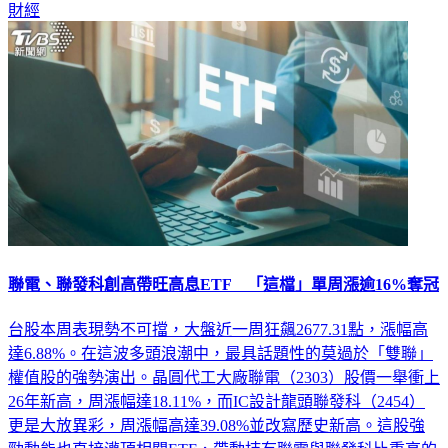
財經
聯電、聯發科創高帶旺高息ETF 「這檔」單周漲逾16%奪冠
台股本周表現勢不可擋，大盤近一周狂飆2677.31點，漲幅高
達6.88%。在這波多頭浪潮中，最具話題性的莫過於「雙聯」
權值股的強勢演出。晶圓代工大廠聯電（2303）股價一舉衝上
26年新高，周漲幅達18.11%，而IC設計龍頭聯發科（2454）