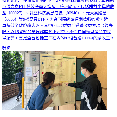
更是大放異彩，周漲幅高達39.08%並改寫歷史新高。這股強
勁動能也直接灌頂相關ETF，帶動持有聯電與聯發科比重高的
台股高息ETF績效全面大進補。統計顯示，包括群益半導體收
益（00927）、群益科技高息成長（00946）、元大高股息
（0056）等9檔高息ETF，因為同時網羅這兩檔強勢股，近一
周績效全數跑贏大盤。其中00927群益半導體收益表現最為亮
眼，以16.43%的單周漲幅奪下冠軍，不僅在同類型產品中拔
得頭籌，更是全台包括正二在內的87檔台股ETF中的績效王。
財經