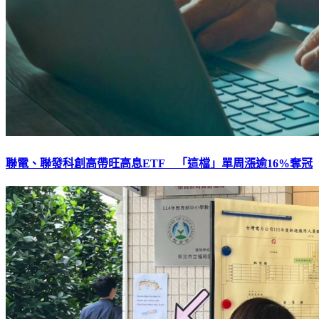
聯電、聯發科創高帶旺高息ETF 「這檔」單周漲逾16%奪冠