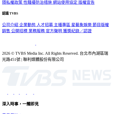
隱私權政策
性騷擾防治措施
網站使用協定
版權宣告
認識 TVBS
公司介紹
企業動態
人才招募
主播專區
星藝象娛樂
節目版權
銷售
公開招標
業務服務
官方聲明
獲獎紀錄／認證
2026 © TVBS Media Inc. All Rights Reserved. 台北市內湖區瑞
光路451號 | 聯利媒體股份有限公司
深入時事，一觸即見