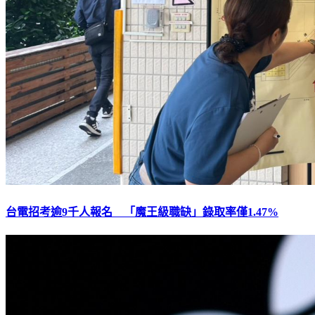
台電招考逾9千人報名 「魔王級職缺」錄取率僅1.47%