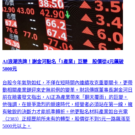
AI浪潮洗牌！謝金河點名「1產業」巨變 股價從4元飆破
5000元
台股今年氣勢如虹，不僅在短時間內連續攻克重要關卡，更帶
動相關產業鏈迎來史無前例的變革。財訊傳媒董事長謝金河日
前在臉書發文指出，AI正為產業帶來「翻天覆雨」的巨變。
他強調，在競爭激烈的競速時代，經營者必須站在第一線，擁
有敏銳的決斷力才能抓準轉折。他更點名材料產業如台光電
（2383）正經歷前所未有的轉型，股價從不到5元一路飆漲至
5000元以上。