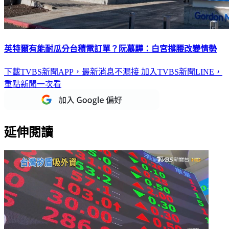
英特爾有能耐瓜分台積電訂單？阮慕驊：白宮撐腰改變情勢
下載TVBS新聞APP，最新消息不漏接
加入TVBS新聞LINE，
重點新聞一次看
延伸閱讀