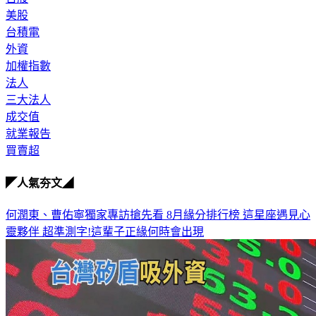
台股
美股
台積電
外資
加權指數
法人
三大法人
成交值
就業報告
買賣超
◤人氣夯文◢
何潤東、曹佑寧獨家專訪搶先看
8月緣分排行榜 這星座遇見心
靈夥伴
超準測字!這輩子正緣何時會出現