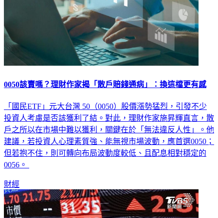
0050該賣嗎？理財作家揭「散戶賠錢通病」：換這檔更有感
「國民ETF」元大台灣 50（0050）股價漲勢猛烈，引發不少
投資人考慮是否該獲利了結。對此，理財作家施昇輝直言，散
戶之所以在市場中難以獲利，關鍵在於「無法違反人性」。他
建議，若投資人心理素質強、能無視市場波動，應首選0050；
但若抱不住，則可轉向布局波動度較低、且配息相對穩定的
0056。
財經