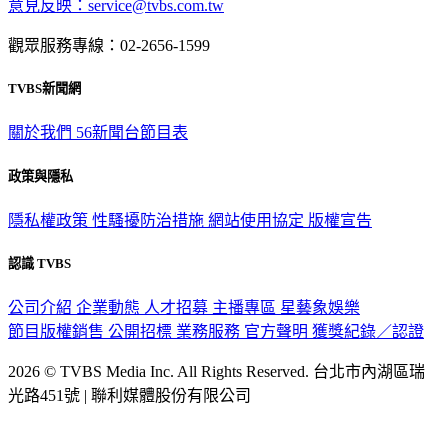
意見反映：service@tvbs.com.tw
觀眾服務專線：02-2656-1599
TVBS新聞網
關於我們
56新聞台節目表
政策與隱私
隱私權政策
性騷擾防治措施
網站使用協定
版權宣告
認識 TVBS
公司介紹
企業動態
人才招募
主播專區
星藝象娛樂
節目版權銷售
公開招標
業務服務
官方聲明
獲獎紀錄／認證
2026 © TVBS Media Inc. All Rights Reserved. 台北市內湖區瑞
光路451號 | 聯利媒體股份有限公司