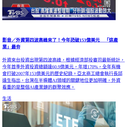
影音／外資第四波高峰來了！今年恐破153億美元 「這產
業」最夯
外資來台投資出現第四波高峰，根據經濟部投審司最新統計，
今年首季外資投資總額達60.9億美元，年增170%，全年有機
會打破2007年153億美元的歷史紀錄。亞太商工總會執行長邱
達生指出，台灣在半導體AI領域的關鍵地位更加明確，外資
看重的是整個AI產業鏈的群聚效應。
生活