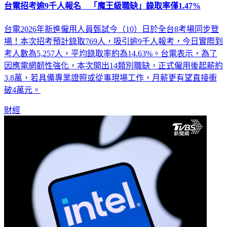
台電招考逾9千人報名 「魔王級職缺」錄取率僅1.47%
台電2026年新進僱用人員甄試今（10）日於全台8考場同步登
場！本次招考預計錄取769人，吸引逾9千人報考，今日實際到
考人數為5,257人，平均錄取率約為14.63%。台電表示，為了
因應電網韌性強化，本次開出14類別職缺，正式僱用後起薪約
3.8萬，若具備專業證照或從事現場工作，月薪更有望直接衝
破4萬元。
財經