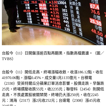
台股今（11）日開盤漲逾百點再翻黑，指數高檔震盪。（圖／
TVBS）
台股今（11）開低走高，終場漲幅收斂，收漲186.12點，收在
41970.06點，漲幅0.45%，成交量1兆1135億元。台積電
（2330）受英特爾瓜分蘋果訂單消息影響，股價走跌，早盤跌
25元，終場摜壓收跌55元，收2235元；聯發科（2454）則開低
走高，不畏處置股被關禁閉，終場仍大漲250元，收在2245