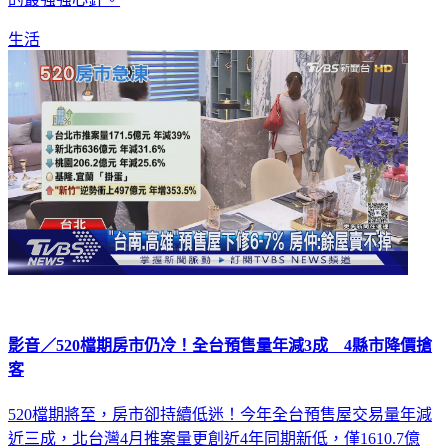
的最強強心針。
生活
影音／520檔期房市仍冷！全台預售量年減3成 4縣市降價搶
客
520檔期將至，房市卻持續低迷！今年全台預售屋交易量年減