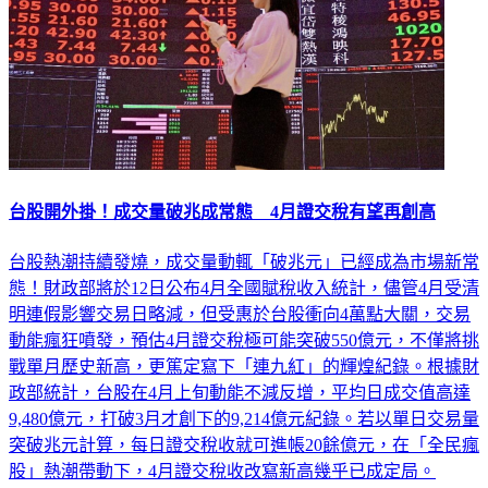
台股開外掛！成交量破兆成常態 4月證交稅有望再創高
台股熱潮持續發燒，成交量動輒「破兆元」已經成為市場新常
態！財政部將於12日公布4月全國賦稅收入統計，儘管4月受清
明連假影響交易日略減，但受惠於台股衝向4萬點大關，交易
動能瘋狂噴發，預估4月證交稅極可能突破550億元，不僅將挑
戰單月歷史新高，更篤定寫下「連九紅」的輝煌紀錄。根據財
政部統計，台股在4月上旬動能不減反增，平均日成交值高達
9,480億元，打破3月才創下的9,214億元紀錄。若以單日交易量
突破兆元計算，每日證交稅收就可進帳20餘億元，在「全民瘋