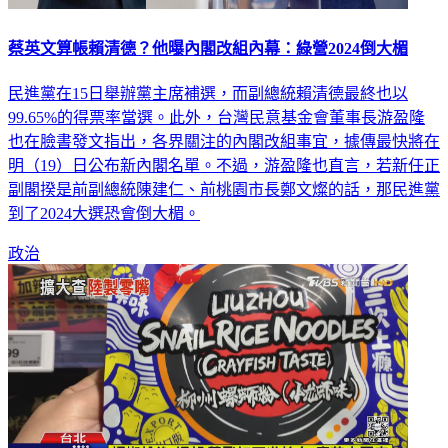
蔡英文算帳賴清德？他曝內閣改組內幕：綠營2024倒大楣
民進黨在15日舉辦黨主席補選，而副總統賴清德最終也以
99.65%的得票率當選。此外，台灣民意基金會董事長游盈隆
也在臉書發文指出，各界關注的內閣改組事宜，據傳最快將在
明（19）日公布新內閣名單。不過，游盈隆也直言，若新任正
副閣揆是前副總統陳建仁、前桃園市長鄭文燦的話，那民進黨
到了2024大選恐會倒大楣。
政治