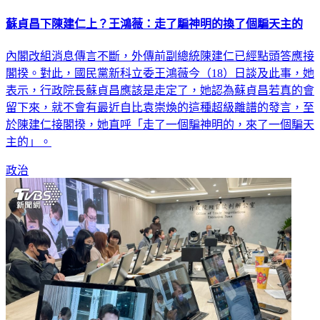
蘇貞昌下陳建仁上？王鴻薇：走了騙神明的換了個騙天主的
內閣改組消息傳言不斷，外傳前副總統陳建仁已經點頭答應接
閣揆。對此，國民黨新科立委王鴻薇今（18）日談及此事，她
表示，行政院長蘇貞昌應該是走定了，她認為蘇貞昌若真的會
留下來，就不會有最近自比袁崇煥的這種超級離譜的發言，至
於陳建仁接閣揆，她直呼「走了一個騙神明的，來了一個騙天
主的」。
政治