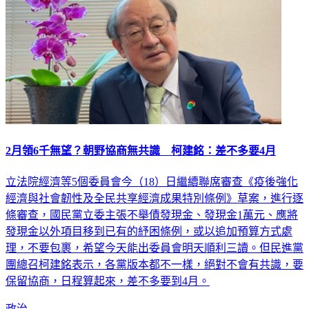
2月領6千無望？朝野協商無共識 柯建銘：差不多要4月
立法院經濟等5個委員會今（18）日繼續聯席審查《疫後強化
經濟與社會韌性及全民共享經濟成果特別條例》草案，進行逐
條審查，國民黨立委主張不舉債發現金、發現金1萬元、應將
發現金以外項目移到已有的紓困條例，或以追加預算方式處
理，不要包裹，希望今天能出委員會明天順利三讀。但民進黨
團總召柯建銘表示，各黨版本都不一樣，絕對不會有共識，要
保留協商，日程算起來，差不多要到4月。
政治