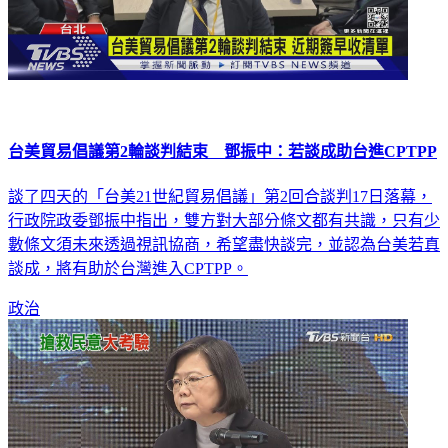
台美貿易倡議第2輪談判結束 鄧振中：若談成助台進CPTPP
談了四天的「台美21世紀貿易倡議」第2回合談判17日落幕，
行政院政委鄧振中指出，雙方對大部分條文都有共識，只有少
數條文須未來透過視訊協商，希望盡快談完，並認為台美若真
談成，將有助於台灣進入CPTPP。
政治