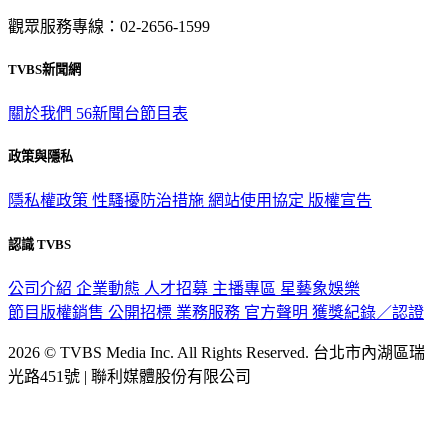
觀眾服務專線：02-2656-1599
TVBS新聞網
關於我們
56新聞台節目表
政策與隱私
隱私權政策
性騷擾防治措施
網站使用協定
版權宣告
認識 TVBS
公司介紹
企業動態
人才招募
主播專區
星藝象娛樂
節目版權銷售
公開招標
業務服務
官方聲明
獲獎紀錄／認證
2026 © TVBS Media Inc. All Rights Reserved. 台北市內湖區瑞
光路451號 | 聯利媒體股份有限公司