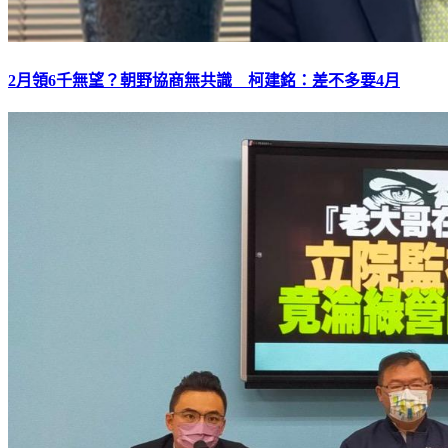
2月領6千無望？朝野協商無共識 柯建銘：差不多要4月