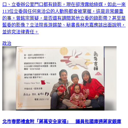
口、立委辦公室門口都有錄影，現在卻洩露給綠媒，如此一來
113位立委與任何來洽公的人動態都會被掌握，這是非常嚴重
的事。曾銘宗質疑，是否還有調閱其他立委的錄影帶？甚至是
藍委的影像？立法院長游錫堃、秘書長林志嘉應該出面說明，
並追究法律責任。
政治
北市春節禮盒附「蔣萬安全家福」 議員批國庫通蔣家銀庫