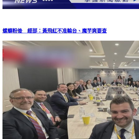
螺螄粉後 經部：黃飛紅不准輸台、魔芋爽要查