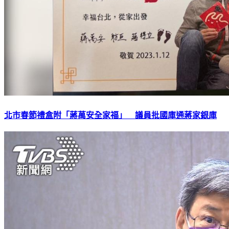
北市春節禮盒附「蔣萬安全家福」 議員批國庫通蔣家銀庫