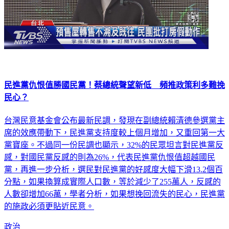
民進黨仇恨值勝國民黨！蔡總統聲望新低 頻推政策利多難挽
民心？
台灣民意基金會公布最新民調，發現在副總統賴清德參選黨主
席的效應帶動下，民進黨支持度較上個月增加，又重回第一大
黨寶座。不過同一份民調也顯示，32%的民眾坦言對民進黨反
感，對國民黨反感的則為26%，代表民進黨仇恨值超越國民
黨，再進一步分析，選民對民進黨的好感度大幅下滑13.2個百
分點，如果換算成實際人口數，等於減少了255萬人，反感的
人數卻增加66萬，學者分析，如果想挽回流失的民心，民進黨
的施政必須更貼近民意。
政治