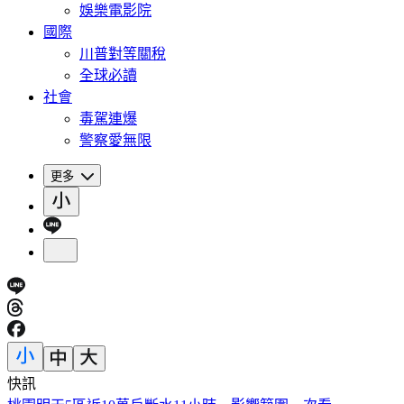
娛樂電影院
國際
川普對等關稅
全球必讀
社會
毒駕連爆
警察愛無限
更多
快訊