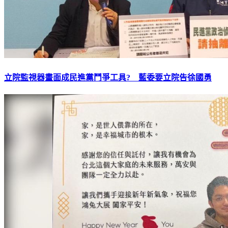
立院監視器畫面成民進黨鬥爭工具? 藍委要立院告徐國勇