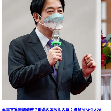
蔡英文算帳賴清德？他曝內閣改組內幕：綠營2024倒大楣