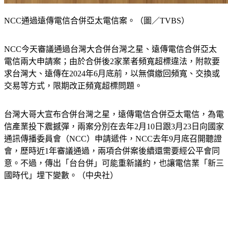
NCC通過遠傳電信合併亞太電信案。（圖／TVBS）
NCC今天審議通過台灣大合併台灣之星、遠傳電信合併亞太
電信兩大申請案；由於合併後2家業者頻寬超標違法，附款要
求台灣大、遠傳在2024年6月底前，以無償繳回頻寬、交換或
交易等方式，限期改正頻寬超標問題。
台灣大哥大宣布合併台灣之星，遠傳電信合併亞太電信，為電
信產業投下震撼彈，兩案分別在去年2月10日跟3月23日向國家
通訊傳播委員會（NCC）申請遞件，NCC去年9月底召開聽證
會，歷時近1年審議通過，兩項合併案後續還需要經公平會同
意。不過，傳出「台台併」可能重新議約，也讓電信業「新三
國時代」埋下變數。（中央社）