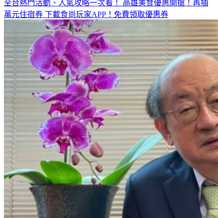
全台熱門活動、人氣攻略一次看！
高雄美食優惠開搶！再抽
萬元住宿券
下載食尚玩家APP！免費領取優惠券