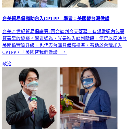
台美貿易倡議助台入CPTPP 學者：美國替台灣做證
台美21世紀貿易倡議第2回合談判今天落幕，有望數週內包裹
簽署早收協議。學者認為，光是進入談判階段，便足以反映台
美關係實質升級，也代表台灣具備高標準，有助於台灣加入
CPTPP，「美國替我們做證」。
政治