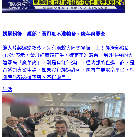
螺螄粉後 經部：黃飛紅不准輸台、魔芋爽要查
繼大陸製螺螄粉後，又有兩款大陸零食被盯上！經濟部晚間
(17號)表示，黃飛紅麻辣花生，確定不准輸台，另外很夯的大
陸零嘴「魔芋爽」，則是有條件進口，經濟部將查進口商，是
否透過專案申請，如果沒有經過許可，國內主要電商平台，相
關產品都必須下架、不得販售。
生活