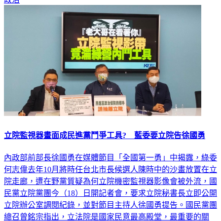
立院監視器畫面成民進黨鬥爭工具? 藍委要立院告徐國勇
內政部前部長徐國勇在媒體節目「全國第一勇」中揭露，綠委
何志偉去年10月將時任台北市長候選人陳時中的沙畫放置在立
院走廊，遭在野黨質疑為何立院機密監視器影像會被外流，國
民黨立院黨團今（18）日開記者會，要求立院秘書長立即公開
立院辦公室調閱紀錄，並對節目主持人徐國勇提告。國民黨團
總召曾銘宗指出，立法院是國家民意最高殿堂，最重要的關