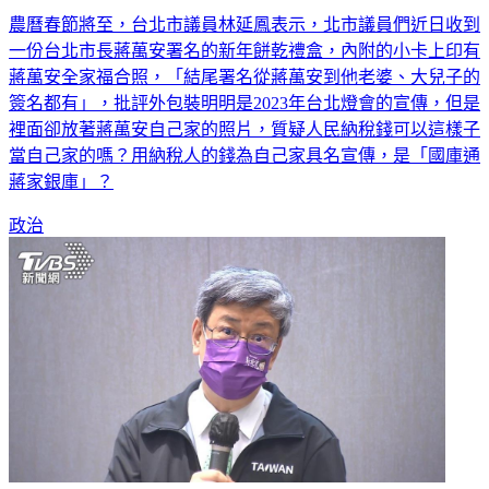
農曆春節將至，台北市議員林延鳳表示，北市議員們近日收到
一份台北市長蔣萬安署名的新年餅乾禮盒，內附的小卡上印有
蔣萬安全家福合照，「結尾署名從蔣萬安到他老婆、大兒子的
簽名都有」，批評外包裝明明是2023年台北燈會的宣傳，但是
裡面卻放著蔣萬安自己家的照片，質疑人民納稅錢可以這樣子
當自己家的嗎？用納稅人的錢為自己家具名宣傳，是「國庫通
蔣家銀庫」？
政治