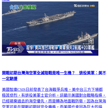
開戰初期台灣海空軍全滅陸戰是唯一生機？ 退役美軍：美不
一定馳援
美國智庫CSIS日前發表了台海戰爭兵推，美中台三方下場都
極其慘烈，有退役美軍士官分析，這顯示美國對台戰略指導，
已經揚棄過去的海空優先，而是轉為地面戰防衛，因為台灣海
空軍可能在開戰初期就完全癱瘓，而美國也會因為巨大的損