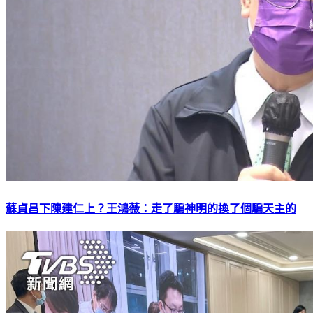
蘇貞昌下陳建仁上？王鴻薇：走了騙神明的換了個騙天主的