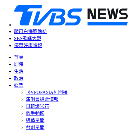
颱風白海豚動態
SBS歌謠大戰
優惠好康情報
首頁
即時
生活
政治
娛樂
《VPOPASIA》開播
演唱會搶票情報
日韓爆米花
歌手動態
綜藝星聞
戲劇星聞