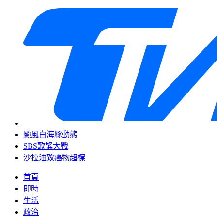
颱風白海豚動態
SBS歌謠大戰
沙拉油致癌物超標
首頁
即時
生活
政治