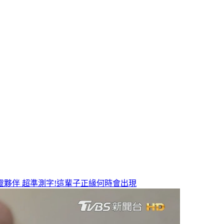
靈夥伴
超準測字!這輩子正緣何時會出現