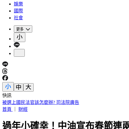
娛樂
國際
社會
更多
快訊
被選上國民法官該怎麼辦? 司法院廣告
首頁
｜
財經
過年小確幸！中油宣布春節連