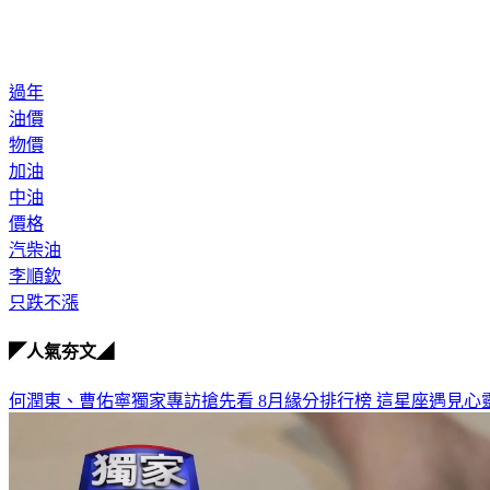
過年
油價
物價
加油
中油
價格
汽柴油
李順欽
只跌不漲
◤人氣夯文◢
何潤東、曹佑寧獨家專訪搶先看
8月緣分排行榜 這星座遇見心