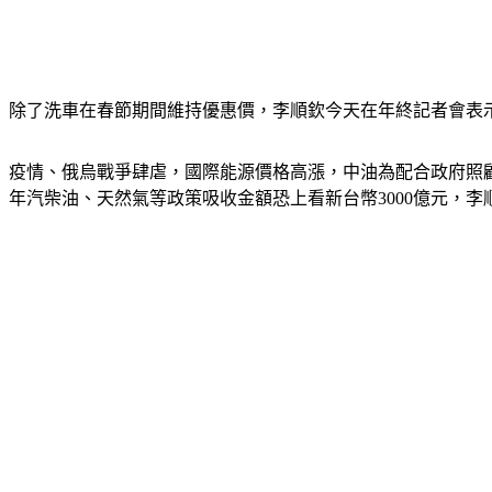
除了洗車在春節期間維持優惠價，李順欽今天在年終記者會表
疫情、俄烏戰爭肆虐，國際能源價格高漲，中油為配合政府照顧
年汽柴油、天然氣等政策吸收金額恐上看新台幣3000億元，李