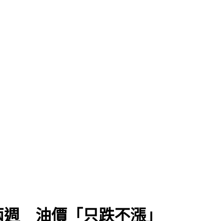
兩週 油價「只跌不漲」