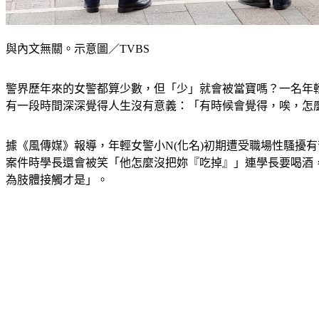
與內文無關。示意圖／TVBS
警界歷年來的女警都算少數，但「少」就會被當寶嗎？一名年
有一段時間深深覺得人生沒有意義：「有時候會覺得，唉，怎
據《風傳媒》報導，年輕女警小N(化名)初期遭受職場性騷擾
案件時學長還會被笑「他怎麼沒把妳『吃掉』」連學長要喝酒
為肢體接觸才是」。