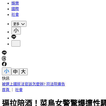
娛樂
國際
社會
更多
快訊
IU無預警召喚前男友 韓網替「她」心疼：很不舒服
首頁
｜
社會
逼拉陪酒！菜鳥女警驚爆遭性騷