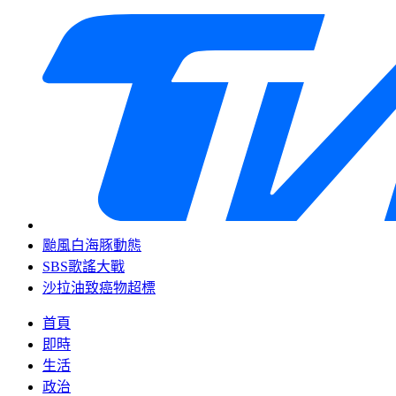
颱風白海豚動態
SBS歌謠大戰
沙拉油致癌物超標
首頁
即時
生活
政治