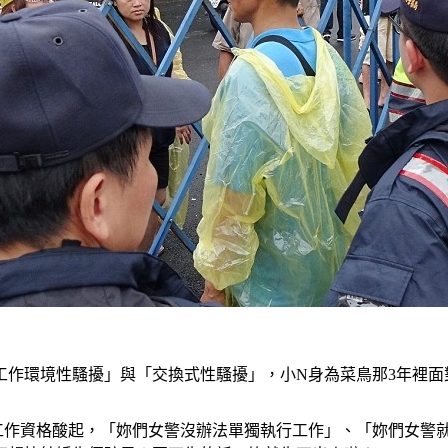
工作環境性騷擾」與「交換式性騷擾」，小N身為菜鳥那3年裡面
工作資格酸起，「妳們女警沒辦法單獨執行工作」、「妳們女警