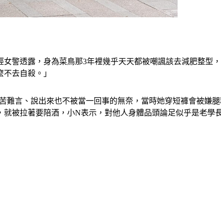
輕女警透露，身為菜鳥那3年裡幾乎天天都被嘲諷該去減肥整型
麼不去自殺。」
有苦難言、說出來也不被當一回事的無奈，當時她穿短褲會被嫌
，就被拉著要陪酒，小N表示，對他人身體品頭論足似乎是老學