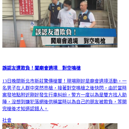
誤認友遭欺負！闖廟會遶境 對空鳴槍
13日晚間新北市新莊驚傳槍響！現場剛好是廟會遶境活動，一
名男子在人群中突然亮槍，接著對空鳴槍之後快閃，由於當時
案發地點附近剛好發生行車糾紛，警方一度以為是雙方找人助
陣，沒想到嫌犯落網後供稱當時以為自己的朋友被欺負，等開
完槍後才知道認錯人。
社會