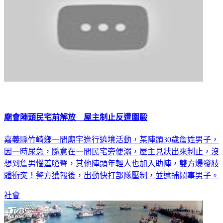
廟會陣頭民宅前解放 屋主制止反遭圍毆
嘉義縣竹崎鄉一間廟宇進行遶境活動，某陣頭30歲詹姓男子，
因一時尿急，隨意在一間民宅旁便溺，屋主見狀出來制止，沒
想到詹男惱羞嗆聲，其他陣頭年輕人也加入助陣，雙方爆發肢
體衝突！警方獲報後，出動快打部隊壓制，並逮捕鬧事男子。
社會