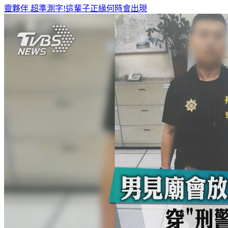
靈夥伴
超準測字!這輩子正緣何時會出現