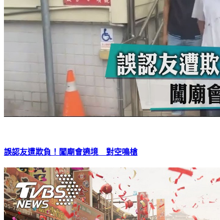
誤認友遭欺負！闖廟會遶境 對空鳴槍