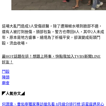
這場大亂鬥造成3人受傷送醫，除了遭辣椒水噴到臉部不適，
還有人被打到挫傷，頭部包紮，警方也帶回8人，其中2人未成
年，原本是地方盛事，繞境為了祈福平安，卻演變成街頭鬥
毆，流血收場。
最HOT話題在這！想跟上時事，快點我加入TVBS新聞LINE
好友！
鬥毆
陣頭
廟會
◤人氣夯文◢
何潤東、曹佑寧獨家專訪搶先看
8月緣分排行榜 這星座遇見心