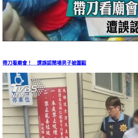
帶刀看廟會！ 遭誤認鬧場男子被圍毆