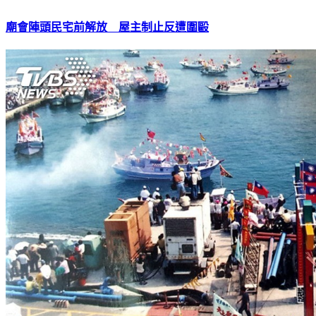
廟會陣頭民宅前解放 屋主制止反遭圍毆