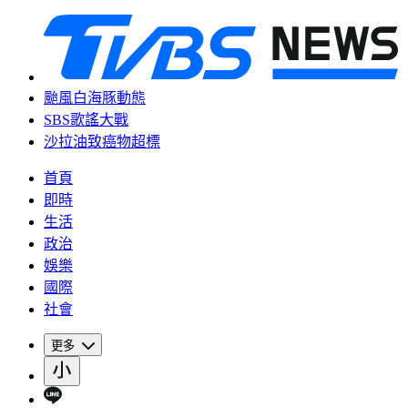
颱風白海豚動態
SBS歌謠大戰
沙拉油致癌物超標
首頁
即時
生活
政治
娛樂
國際
社會
更多