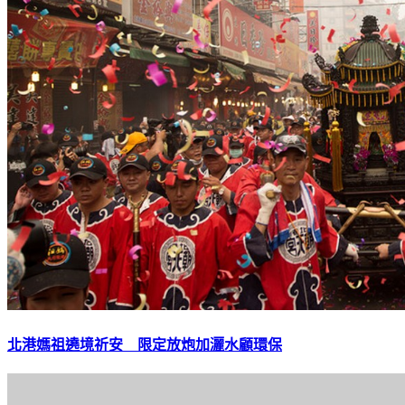
北港媽祖遶境祈安 限定放炮加灑水顧環保