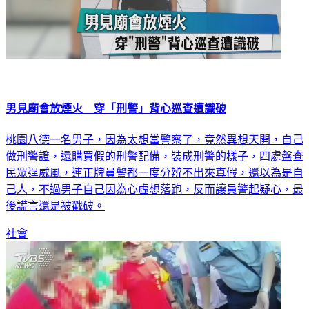
男見廟會放煙火 穿「刑警」背心巡查遭識破
桃園八德一名男子，因為太想當警察了，竟然異想天開，自己
做刑警證，還購買假的刑警配備，裝成刑警的樣子，四處盤查
民眾逞威風，連正牌員警都一度分辨不出來真假，還以為是自
己人，不過男子自己因為心虛想落跑，反而讓員警起疑心，最
後謊言還是被戳破。
社會