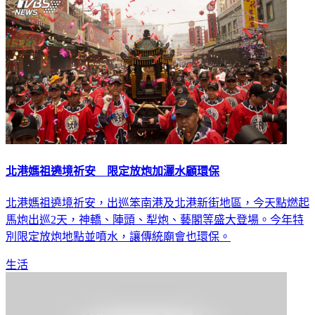
北港媽祖遶境祈安 限定放炮加灑水顧環保
北港媽祖遶境祈安，出巡笨南港及北港新街地區，今天點燃起
馬炮出巡2天，神轎、陣頭、犁炮、藝閣等盛大登場。今年特
別限定放炮地點並噴水，讓傳統廟會也環保。
生活