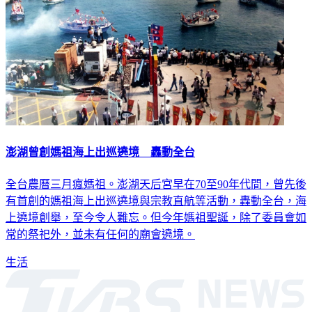
澎湖曾創媽祖海上出巡遶境 轟動全台
全台農曆三月瘋媽祖。澎湖天后宮早在70至90年代間，曾先後
有首創的媽祖海上出巡遶境與宗教直航等活動，轟動全台，海
上遶境創舉，至今令人難忘。但今年媽祖聖誕，除了委員會如
常的祭祀外，並未有任何的廟會遶境。
生活