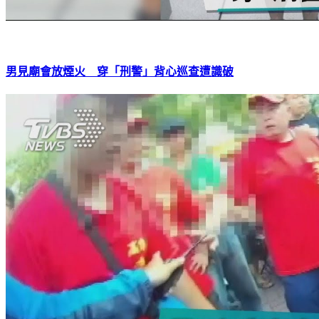
男見廟會放煙火 穿「刑警」背心巡查遭識破