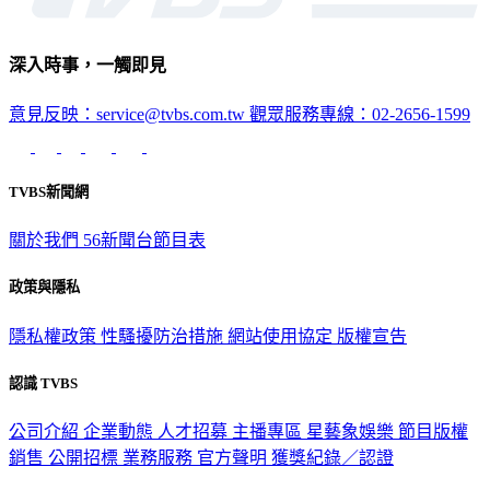
深入時事，一觸即見
意見反映：service@tvbs.com.tw
觀眾服務專線：02-2656-1599
TVBS新聞網
關於我們
56新聞台節目表
政策與隱私
隱私權政策
性騷擾防治措施
網站使用協定
版權宣告
認識 TVBS
公司介紹
企業動態
人才招募
主播專區
星藝象娛樂
節目版權
銷售
公開招標
業務服務
官方聲明
獲獎紀錄／認證