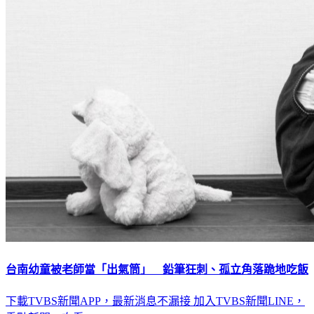
台南幼童被老師當「出氣筒」 鉛筆狂刺、孤立角落跪地吃飯
下載TVBS新聞APP，最新消息不漏接
加入TVBS新聞LINE，