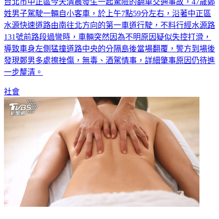
台北市中正區今天清晨發生一起驚險的翻車交通事故，47歲鄭
姓男子駕駛一輛自小客車，於上午7點59分左右，沿著中正區
水源快速道路由南往北方向的第一車道行駛，不料行經水源路
131號前路段過彎時，車輛突然因為不明原因疑似失控打滑，
導致車身左側猛撞道路中央的分隔島後當場翻覆，警方到場後
發現鄭男多處擦挫傷，無毒、酒駕情事，詳細肇事原因仍待進
一步釐清。
社會