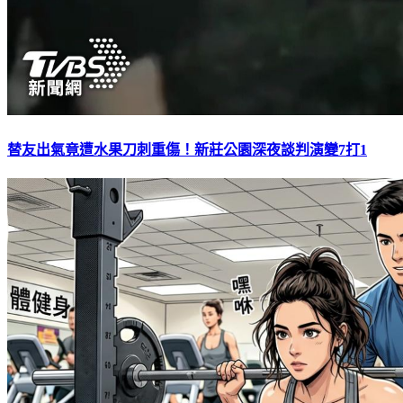
替友出氣竟遭水果刀刺重傷！新莊公園深夜談判演變7打1