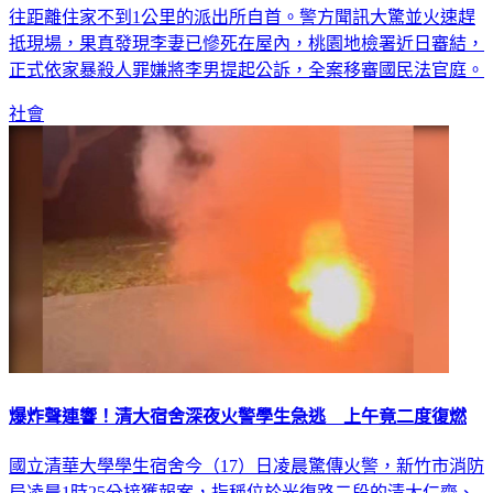
往距離住家不到1公里的派出所自首。警方聞訊大驚並火速趕
抵現場，果真發現李妻已慘死在屋內，桃園地檢署近日審結，
正式依家暴殺人罪嫌將李男提起公訴，全案移審國民法官庭。
社會
爆炸聲連響！清大宿舍深夜火警學生急逃 上午竟二度復燃
國立清華大學學生宿舍今（17）日凌晨驚傳火警，新竹市消防
局凌晨1時25分接獲報案，指稱位於光復路二段的清大仁齋、