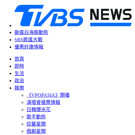
颱風白海豚動態
SBS歌謠大戰
優惠好康情報
首頁
即時
生活
政治
娛樂
《VPOPASIA》開播
演唱會搶票情報
日韓爆米花
歌手動態
綜藝星聞
戲劇星聞