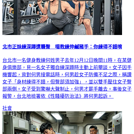
北市正妹練深蹲遭襲臀 噁教練伸鹹豬手：你練得不錯唷
台北市一名健身教練何姓男子去年12月12日晚間11時，在某健
身俱樂部，見一名女子獨自練深蹲時主動上前攀談。女子因手
機響起，背對何男接電話時，何男趁女子防備不足之際，稱讚
女子「身材練得不錯，但臀部須加強」，並以雙手壓住女子臀
部兩側。女子受到驚嚇大聲制止，何男才罷手離去。事後女子
報警，台北地檢署依《性騷擾防治法》將何男起訴。
社會