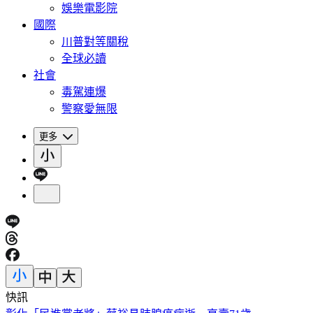
娛樂電影院
國際
川普對等關稅
全球必讀
社會
毒駕連爆
警察愛無限
更多
快訊