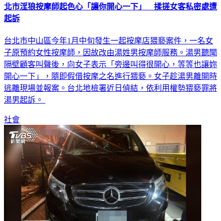
北市淫狼按摩師起色心「讓你開心一下」 揉搓女客私密處遭
起訴
台北市中山區今年1月中旬發生一起按摩店猥褻案件，一名女
子原預約女性按摩師，因故改由湯姓男按摩師服務。湯男聽聞
隔壁顧客叫聲後，向女子表示「旁邊叫得很開心，等等也讓妳
開心一下」，隨即假借按摩之名進行猥褻。女子趁湯男離開時
逃離現場並報案。台北地檢署近日偵結，依利用權勢猥褻罪將
湯男起訴。
社會