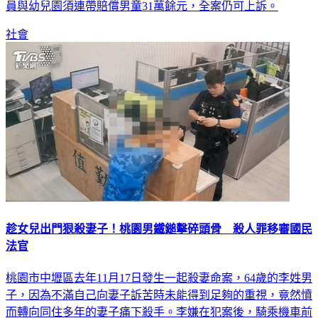
員與幼兒園須連帶賠償男童31萬餘元，全案仍可上訴。
社會
趁女兒出門狠殺妻子！桃園男鐵鎚擊碎頭骨 殺人罪移審國民
法官
桃園市中壢區去年11月17日發生一起殺妻命案，64歲的李姓男
子，因為不滿自己向妻子訴苦時未能得到足夠的重視，竟然憤
而轉向同住多年的妻子痛下殺手。李嫌在犯案後，騎乘機車前