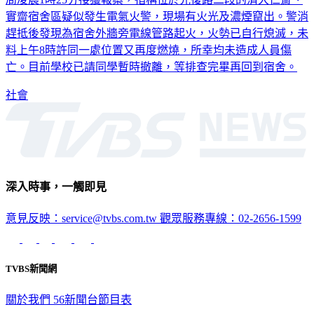
實齋宿舍區疑似發生電氣火警，現場有火光及濃煙竄出。警消
趕抵後發現為宿舍外牆旁電線管路起火，火勢已自行熄滅，未
料上午8時許同一處位置又再度燃燒，所幸均未造成人員傷
亡。目前學校已請同學暫時撤離，等排查完畢再回到宿舍。
社會
深入時事，一觸即見
意見反映：service@tvbs.com.tw
觀眾服務專線：02-2656-1599
TVBS新聞網
關於我們
56新聞台節目表