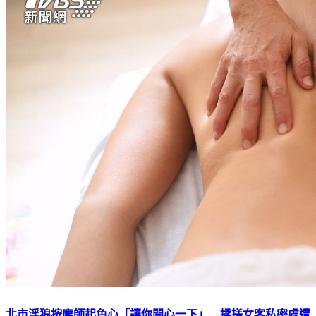
北市淫狼按摩師起色心「讓你開心一下」 揉搓女客私密處遭