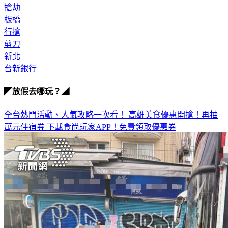
搶劫
板橋
行搶
剪刀
新北
台新銀行
◤放假去哪玩？◢
全台熱門活動、人氣攻略一次看！
高雄美食優惠開搶！再抽
萬元住宿券
下載食尚玩家APP！免費領取優惠券