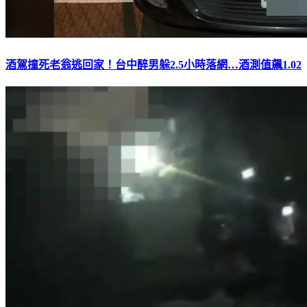
酒駕撞死老翁逃回家！台中醉男躲2.5小時落網…酒測值飆1.02