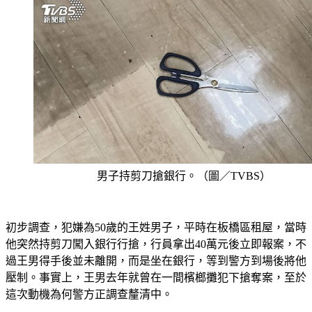
男子持剪刀搶銀行。（圖／TVBS）
初步調查，犯嫌為50歲的王姓男子，平時在板橋區租屋，當時
他突然持剪刀闖入銀行行搶，行員拿出40萬元後立即報案，不
過王男得手後並未離開，而是坐在銀行，等到警方到場後將他
壓制。事實上，王男去年就曾在一間檳榔攤犯下搶奪案，至於
這次動機為何警方正調查釐清中。