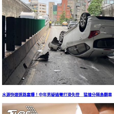
水源快速道路塞爆！中年男疑過彎打滑失控 猛撞分隔島翻車