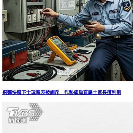
飛彈快艇下士玩電表被訓斥 作勢痛扁直屬士官長遭判刑