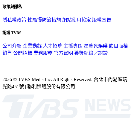
政策與隱私
隱私權政策
性騷擾防治措施
網站使用協定
版權宣告
認識 TVBS
公司介紹
企業動態
人才招募
主播專區
星藝象娛樂
節目版權
銷售
公開招標
業務服務
官方聲明
獲獎紀錄／認證
2026 © TVBS Media Inc. All Rights Reserved. 台北市內湖區瑞
光路451號 | 聯利媒體股份有限公司