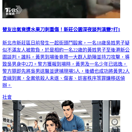
替友出氣竟遭水果刀刺重傷！新莊公園深夜談判演變7打1
新北市新莊區日前發生一起街頭鬥毆案，一名18歲吳姓男子疑
似不滿友人被欺負，於是相約一名22歲的黃姓男子至後港新公
園談判。誰料，黃男到場後竟帶一大群人助陣並持刀攻擊，導
致吳男身中2刀。警方獲報到場時，黃男及一名少年已逃逸，
警方隨即先將吳男送醫並逮捕現場5人，後續也成功將黃男2人
查緝到案，全案依殺人未遂、傷害、妨害秩序等罪嫌移送偵
辦。
社會