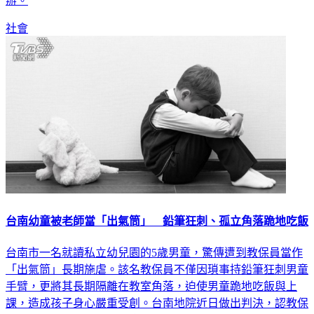
辦。
社會
台南幼童被老師當「出氣筒」 鉛筆狂刺、孤立角落跪地吃飯
台南市一名就讀私立幼兒園的5歲男童，驚傳遭到教保員當作
「出氣筒」長期施虐。該名教保員不僅因瑣事持鉛筆狂刺男童
手臂，更將其長期隔離在教室角落，迫使男童跪地吃飯與上
課，造成孩子身心嚴重受創。台南地院近日做出判決，認教保