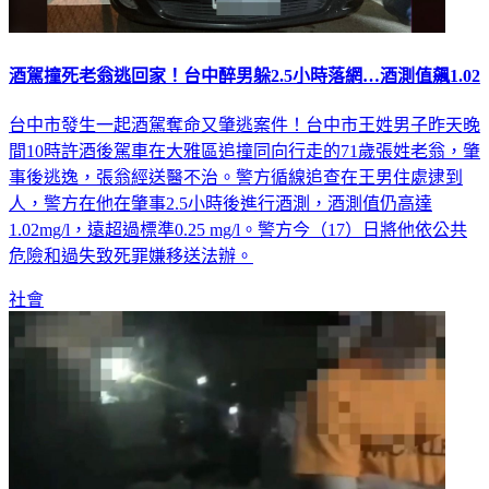
酒駕撞死老翁逃回家！台中醉男躲2.5小時落網…酒測值飆1.02
台中市發生一起酒駕奪命又肇逃案件！台中市王姓男子昨天晚
間10時許酒後駕車在大雅區追撞同向行走的71歲張姓老翁，肇
事後逃逸，張翁經送醫不治。警方循線追查在王男住處逮到
人，警方在他在肇事2.5小時後進行酒測，酒測值仍高達
1.02mg/l，遠超過標準0.25 mg/l。警方今（17）日將他依公共
危險和過失致死罪嫌移送法辦。
社會