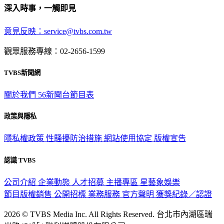
深入時事，一觸即見
意見反映：service@tvbs.com.tw
觀眾服務專線：02-2656-1599
TVBS新聞網
關於我們
56新聞台節目表
政策與隱私
隱私權政策
性騷擾防治措施
網站使用協定
版權宣告
認識 TVBS
公司介紹
企業動態
人才招募
主播專區
星藝象娛樂
節目版權銷售
公開招標
業務服務
官方聲明
獲獎紀錄／認證
2026 © TVBS Media Inc. All Rights Reserved. 台北市內湖區瑞