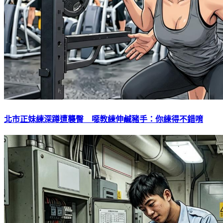
北市正妹練深蹲遭襲臀 噁教練伸鹹豬手：你練得不錯唷