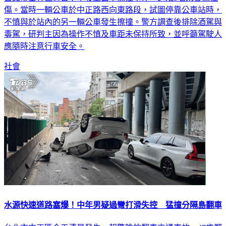
傷。當時一輛公車於中正路西向東路段，試圖停靠公車站時，
不慎與於站內的另一輛公車發生擦撞。警方調查後排除酒駕與
毒駕，研判主因為操作不慎及車距未保持所致，並呼籲駕駛人
應隨時注意行車安全。
社會
水源快速道路塞爆！中年男疑過彎打滑失控 猛撞分隔島翻車