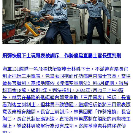
飛彈快艇下士玩電表被訓斥 作勢痛扁直屬士官長遭判刑
海軍131艦隊一名飛彈快艇醫務士林姓下士，不滿遭直屬長官
制止把玩三用電表，竟當著同袍面作勢痛扁直屬士官長，當場
遭長官壓制。基隆地院依《陸海空軍刑法》判6月徒刑，得易
科罰金18萬，緩刑2年。判決指出，2024年7月20日上午9時
許，林男在基隆的艦艇艙內隨意拿取「三用電表」把玩，長官
看到後立刻制止，但林男不聽勸阻，繼續把玩後將三用電表隨
意丟棄轉身離開。長官上前訓斥，林男回頭「作勢推擠」長官
胸口，長官見狀反應迅速，直接將林男壓制在艦艇的內燃機主
機上，導致林男攻擊行為沒有成功。案經基隆憲兵隊移送偵