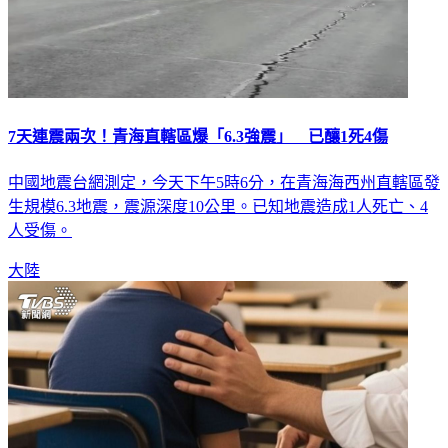
7天連震兩次！青海直轄區爆「6.3強震」 已釀1死4傷
中國地震台網測定，今天下午5時6分，在青海海西州直轄區發
生規模6.3地震，震源深度10公里。已知地震造成1人死亡、4
人受傷。
大陸