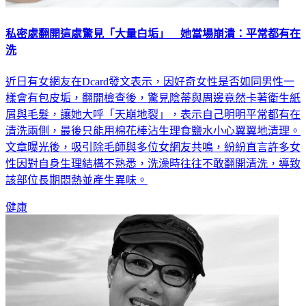
私密處翻開這處驚見「大量白垢」 她當場崩潰：平常都有在
洗
近日有女網友在Dcard發文表示，因好奇女性是否如同男性一
樣會有包皮垢，翻開檢查後，驚見陰蒂與周邊竟然卡著衛生紙
屑與毛髮，讓她大呼「天崩地裂」，表示自己明明平常都有在
清洗兩側，最後只能用棉花棒沾生理食鹽水小心翼翼地清理。
文章曝光後，吸引除毛師與多位女網友共鳴，紛紛直言許多女
性因對自身生理結構不熟悉，洗澡時往往不敢翻開清洗，導致
該部位長期悶熱並產生異味。
健康