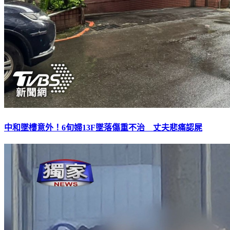
中和墜樓意外！6旬婦13F墜落傷重不治 丈夫悲痛認屍