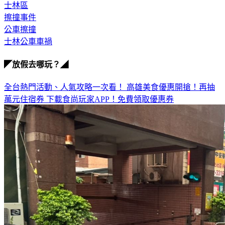
擦撞事件
公車擦撞
士林公車車禍
◤放假去哪玩？◢
全台熱門活動、人氣攻略一次看！
高雄美食優惠開搶！再抽
萬元住宿券
下載食尚玩家APP！免費領取優惠券