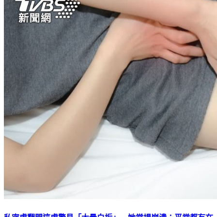
私密處翻開這處驚見「大量白垢」 她當場崩潰：平常都有在