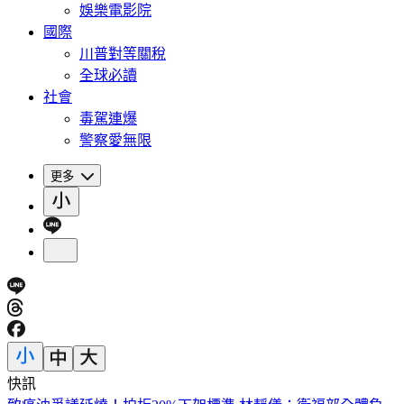
娛樂電影院
國際
川普對等關稅
全球必讀
社會
毒駕連爆
警察愛無限
更多
快訊