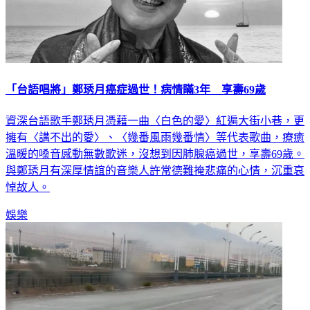
「台語唱將」鄭琇月癌症過世！病情瞞3年 享壽69歲
資深台語歌手鄭琇月憑藉一曲〈白色的愛〉紅遍大街小巷，更
擁有〈講不出的愛〉、〈幾番風雨幾番情〉等代表歌曲，療癒
溫暖的嗓音感動無數歌迷，沒想到因肺腺癌過世，享壽69歲。
與鄭琇月有深厚情誼的音樂人許常德難掩悲痛的心情，沉重哀
悼故人。
娛樂