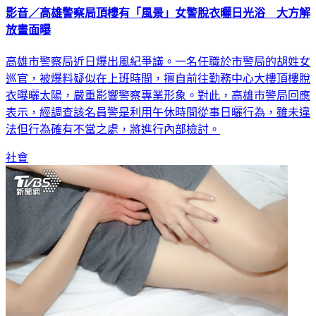
放畫面曝
高雄市警察局近日爆出風紀爭議。一名任職於市警局的胡姓女
巡官，被爆料疑似在上班時間，擅自前往勤務中心大樓頂樓脫
衣曝曬太陽，嚴重影響警察專業形象。對此，高雄市警局回應
表示，經調查該名員警是利用午休時間從事日曬行為，雖未違
法但行為確有不當之處，將進行內部檢討。
社會