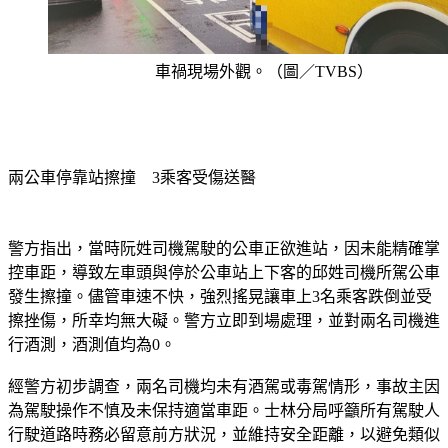
車禍現場外觀。（圖／TVBS）
兩公車停靠站擦撞　3乘客受傷送醫
警方指出，當時阮姓司機駕駛的公車正欲進站，因未能精確掌
控車距，導致左車頭與停於公車站上下客的邱姓司機所駕公車
發生擦撞。儘管車速不快，強烈搖晃讓車上3名乘客跌倒並受
擦挫傷，所幸均無大礙。警方立即到場處理，並對兩名司機進
行酒測，酒測值均為0。
經警方初步調查，兩名司機均未有酒駕或毒駕情形，事故主因
為駕駛操作不慎及未保持適當車距。士林分局呼籲所有駕駛人
行駛道路時務必留意前方狀況，並維持安全距離，以避免類似
事故再次發生。