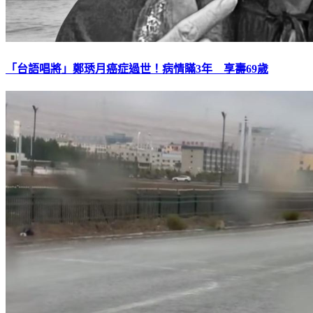
「台語唱將」鄭琇月癌症過世！病情瞞3年 享壽69歲