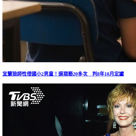
宜蘭狼師性侵國小2男童！逼猥褻20多次 判8年10月定讞