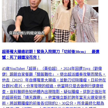
超哥罹大腸癌初期！緊急入院開刀「切前後30cm」 最遺
憾：死了錢還沒花完！
45歲YouTuber「超哥」（黃伯超），2024年因遭Toyz（劉偉
健）踢館自家餐廳「醋飯難吃」，使出超派鐵拳攻擊而聞名。
他去（2025）年自爆罹患大腸癌，並動刀切除腫瘤。日前他在
社群PO影片，分享發現的經過，他當時只是去做例行健康檢
查，豈料醫師告知他體內出現陰影、疑似腫瘤，這對正值壯年
的超哥宛如「晴天霹靂」。他當機立斷於跨年當天火速安排手
術，將該顆腫瘤的前後各切除約2、30公分，所幸最終化驗為
大腸癌0期（初期），大病初癒後他也有了新的人生體悟。