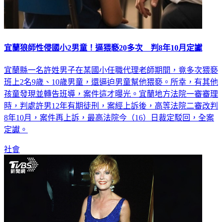
宜蘭狼師性侵國小2男童！逼猥褻20多次 判8年10月定讞
宜蘭縣一名許姓男子在某國小任職代理老師期間，竟多次猥褻
班上2名9歲、10歲男童，還逼迫男童幫他猥褻。所幸，有其他
孩童發現並轉告班導，案件這才曝光。宜蘭地方法院一審審理
時，判處許男12年有期徒刑，案經上訴後，高等法院二審改判
8年10月，案件再上訴，最高法院今（16）日裁定駁回，全案
定讞。
社會