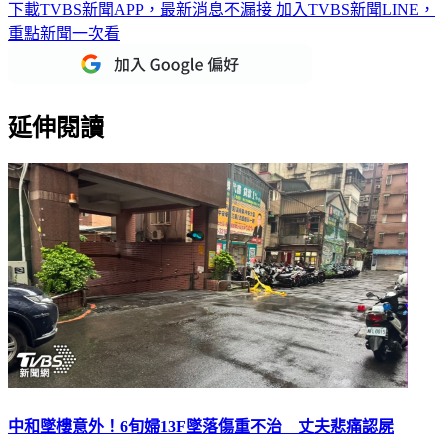
重點新聞一次看
延伸閱讀
中和墜樓意外！6旬婦13F墜落傷重不治 丈夫悲痛認屍