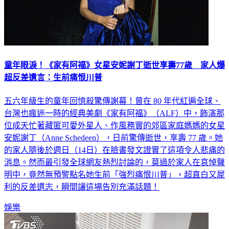
童年眼淚！《家有阿福》女星安妮謝丁逝世享壽77歲 家人爆
超反差遺言：生前痛恨川普
五六年級生的童年回憶殺驚傳謝幕！曾在 80 年代紅遍全球、
台灣也瘋迷一時的經典美劇《家有阿福》（ALF）中，飾演那
位成天忙著藏匿可愛外星人、作風務實的郊區家庭媽媽的女星
安妮謝丁（Anne Schedeen），日前驚傳逝世，享壽 77 歲。她
的家人隨後於週日（14日）在臉書發文證實了這項令人悲痛的
消息。然而最引發全球網友熱烈討論的，莫過於家人在哀悼聲
明中，竟然無預警點名她生前「強烈痛恨川普」，超直白又犀
利的反差遺志，瞬間讓這場告別充滿話題！
娛樂