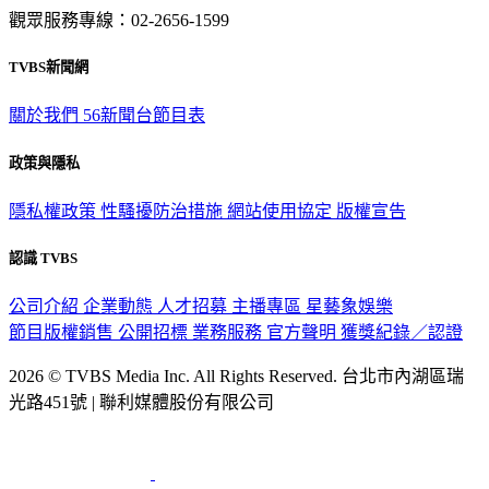
TVBS新聞網
關於我們
56新聞台節目表
政策與隱私
隱私權政策
性騷擾防治措施
網站使用協定
版權宣告
認識 TVBS
公司介紹
企業動態
人才招募
主播專區
星藝象娛樂
節目版權銷售
公開招標
業務服務
官方聲明
獲獎紀錄／認證
2026 © TVBS Media Inc. All Rights Reserved. 台北市內湖區瑞
光路451號 | 聯利媒體股份有限公司