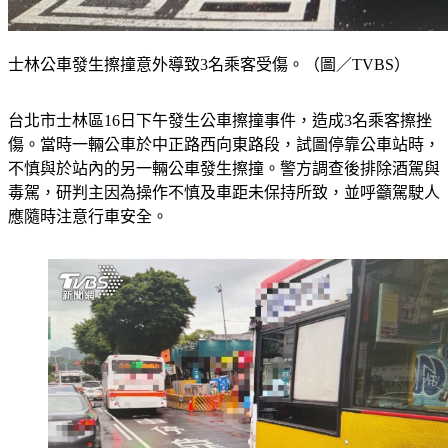
士林公車發生擦撞意外導致3名乘客受傷。（圖／TVBS）
台北市士林區16日下午發生公車擦撞事件，造成3名乘客擦挫
傷。當時一輛公車於中正路西向東路段，試圖停靠公車站時，
不慎與於站內的另一輛公車發生擦撞。警方調查後排除酒駕與
毒駕，研判主因為操作不慎及車距未保持所致，並呼籲駕駛人
應隨時注意行車安全。