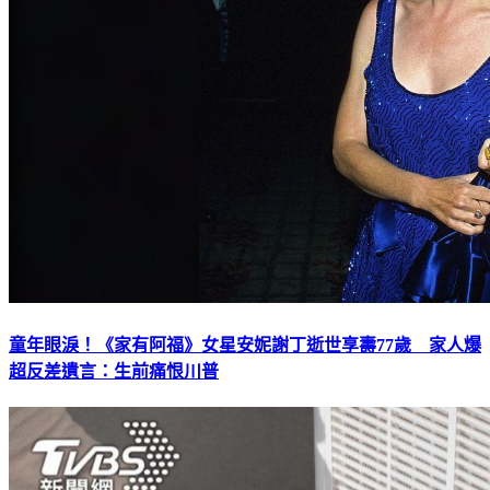
童年眼淚！《家有阿福》女星安妮謝丁逝世享壽77歲 家人爆
超反差遺言：生前痛恨川普