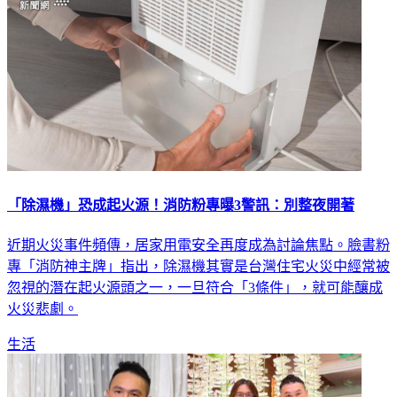
「除濕機」恐成起火源！消防粉專曝3警訊：別整夜開著
近期火災事件頻傳，居家用電安全再度成為討論焦點。臉書粉
專「消防神主牌」指出，除濕機其實是台灣住宅火災中經常被
忽視的潛在起火源頭之一，一旦符合「3條件」，就可能釀成
火災悲劇。
生活