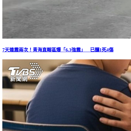
7天連震兩次！青海直轄區爆「6.3強震」 已釀1死4傷