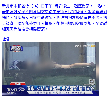
新北市中和區今（16）日下午3時許發生一起墜樓案，一名62
歲的陳姓女子不明原因突然從中安街某民宅墜落，警消獲報到
場時，發現陳女已無生命跡象，經送醫搶救後仍宣告不治。初
步調查，現場無外力介入情形，後續已通知家屬到場，至於詳
細死因尚待檢警相驗釐清。
社會
影音／高雄警察局頂樓有「風景」女警脫衣曬日光浴 大方解