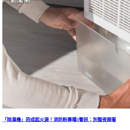
「除濕機」恐成起火源！消防粉專曝3警訊：別整夜開著
下載TVBS新聞APP，最新消息不漏接
加入TVBS新聞LINE，