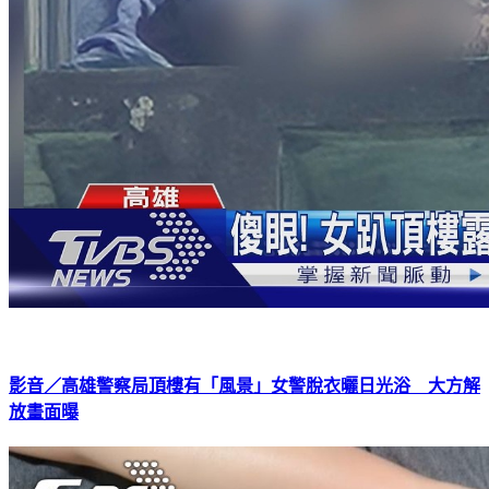
影音／高雄警察局頂樓有「風景」女警脫衣曬日光浴 大方解
放畫面曝