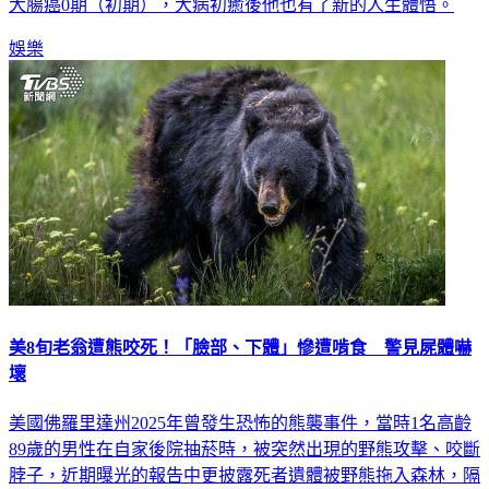
娛樂
美8旬老翁遭熊咬死！「臉部、下體」慘遭啃食 警見屍體嚇
壞
美國佛羅里達州2025年曾發生恐怖的熊襲事件，當時1名高齡
89歲的男性在自家後院抽菸時，被突然出現的野熊攻擊、咬斷
脖子，近期曝光的報告中更披露死者遺體被野熊拖入森林，隔
天被發現時包括臉部、頸部及下體均遭到瘋狂啃噬。