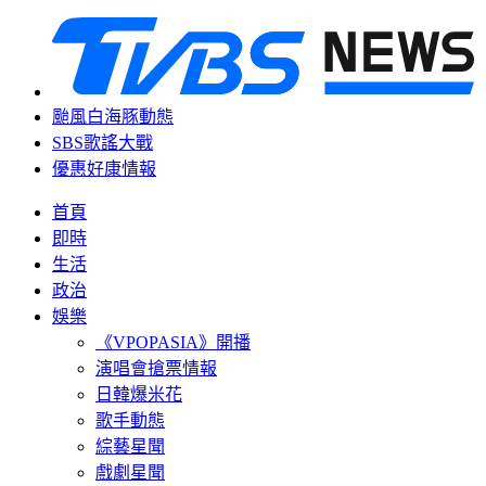
颱風白海豚動態
SBS歌謠大戰
優惠好康情報
首頁
即時
生活
政治
娛樂
《VPOPASIA》開播
演唱會搶票情報
日韓爆米花
歌手動態
綜藝星聞
戲劇星聞