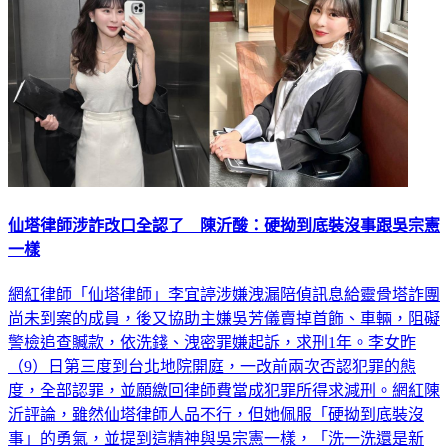
仙塔律師涉詐改口全認了 陳沂酸：硬拗到底裝沒事跟吳宗憲
一樣
網紅律師「仙塔律師」李宜諪涉嫌洩漏陪偵訊息給靈骨塔詐團
尚未到案的成員，後又協助主嫌吳芳儀賣掉首飾、車輛，阻礙
警檢追查贓款，依洗錢、洩密罪嫌起訴，求刑1年。李女昨
（9）日第三度到台北地院開庭，一改前兩次否認犯罪的態
度，全部認罪，並願繳回律師費當成犯罪所得求減刑。網紅陳
沂評論，雖然仙塔律師人品不行，但她佩服「硬拗到底裝沒
事」的勇氣，並提到這精神與吳宗憲一樣，「洗一洗還是新
的」。