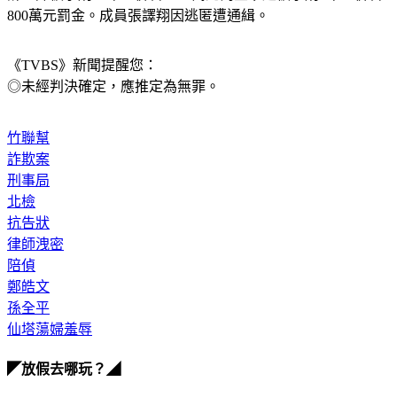
《TVBS》新聞提醒您：
◎未經判決確定，應推定為無罪。
竹聯幫
詐欺案
刑事局
北檢
抗告狀
律師洩密
陪偵
鄭皓文
孫全平
仙塔蕩婦羞辱
◤放假去哪玩？◢
全台熱門活動、人氣攻略一次看！
高雄美食優惠開搶！再抽