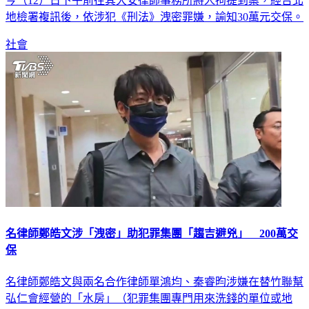
地檢署複訊後，依涉犯《刑法》洩密罪嫌，諭知30萬元交保。
社會
名律師鄭皓文涉「洩密」助犯罪集團「趨吉避兇」 200萬交
保
名律師鄭皓文與兩名合作律師單鴻均、秦睿昀涉嫌在替竹聯幫
弘仁會經營的「水房」（犯罪集團專門用來洗錢的單位或地
點）成員辦案時，將陪偵訊息洩露給「水房」高層，協助犯罪