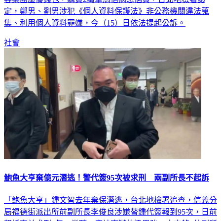
集、利用個人資料罪嫌，今（15）日依法提起公訴。
社會
鮑魚大亨棄億元潛逃！警代簽95次被求刑 兩副所長不起訴
「鮑魚大亨」鍾文智去年棄保潛逃，台北地檢署追查，信義分
局福德街派出所前副所長李俊良涉嫌替鍾代簽報到95次，日前
起訴李並求刑8年。當時一度被查辦的梁思強、古志銘2位副所