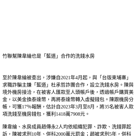
竹聯幫陳韋綸也是「藍道」合作的洗錢水房
至於陳韋綸被查出，涉嫌自2021年4月起，與「台版柬埔寨」
求職詐騙主嫌「藍道」杜承哲詐團合作，設立洗錢水房。陳與
境外機房接洽，在被害人匯款至人頭帳戶後，透過帳戶購買美
金，以美金換泰達幣，再將泰達幣轉入虛擬錢包。陳跟機房分
帳，可獲17％報酬，估計自2023年3月至8月，將35名被害人款
項洗錢至機房錢包，獲利1418萬7908元。
陳韋綸、水房成員趙傳永2人均依組織犯罪、詐欺、洗錢罪起
訴，陳被求刑10年、併科2000萬元罰金；趙被求刑5年，併科
800萬元罰金。成員張譯翔因逃匿遭通緝。