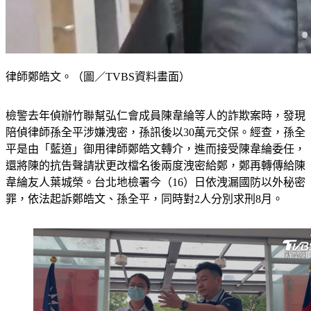
律師鄭皓文。（圖／TVBS資料畫面）
檢警去年偵辦竹聯幫弘仁會成員陳韋綸等人的詐欺案時，發現
陪偵律師孫全平涉嫌洩密，孫訊後以30萬元交保。經查，孫全
平是由「藍道」御用律師鄭皓文轉介，進而接受陳韋綸委任，
還將陳的抗告聲請狀更改檔名後兩度洩密給鄭，鄭再轉傳給陳
韋綸友人葉城榮。台北地檢署今（16）日依洩漏國防以外秘密
罪，依法起訴鄭皓文、孫全平，同時對2人分別求刑8月。