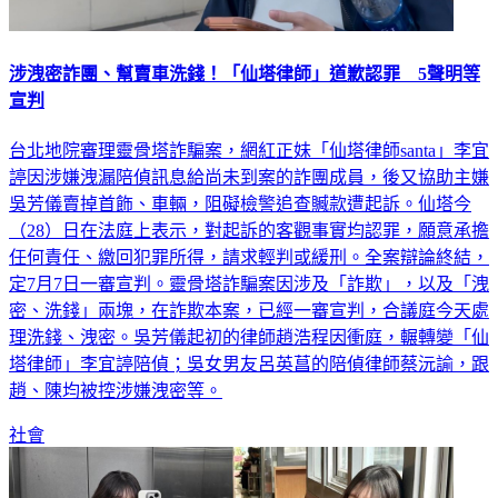
涉洩密詐團、幫賣車洗錢！「仙塔律師」道歉認罪 5聲明等
宣判
台北地院審理靈骨塔詐騙案，網紅正妹「仙塔律師santa」李宜
諪因涉嫌洩漏陪偵訊息給尚未到案的詐團成員，後又協助主嫌
吳芳儀賣掉首飾、車輛，阻礙檢警追查贓款遭起訴。仙塔今
（28）日在法庭上表示，對起訴的客觀事實均認罪，願意承擔
任何責任、繳回犯罪所得，請求輕判或緩刑。全案辯論終結，
定7月7日一審宣判。靈骨塔詐騙案因涉及「詐欺」，以及「洩
密、洗錢」兩塊，在詐欺本案，已經一審宣判，合議庭今天處
理洗錢、洩密。吳芳儀起初的律師趙浩程因衝庭，輾轉變「仙
塔律師」李宜諪陪偵；吳女男友呂英菖的陪偵律師蔡沅諭，跟
趙、陳均被控涉嫌洩密等。
社會