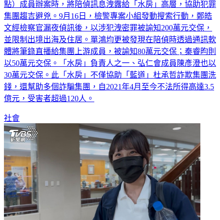
集團趨吉避兇。9月16日，檢警專案小組發動搜索行動，鄭皓
文經檢察官漏夜偵訊後，以涉犯洩密罪被諭知200萬元交保，
並限制出境出海及住居。單鴻均更被發現在陪偵時透過通訊軟
體將筆錄直播給集團上游成員，被諭知80萬元交保；秦睿昀則
以50萬元交保。「水房」負責人之一、弘仁會成員陳彥澄也以
30萬元交保。此「水房」不僅協助「藍道」杜承哲詐欺集團洗
錢，還幫助多個詐騙集團，自2021年4月至今不法所得高達3.5
億元，受害者超過120人。
社會