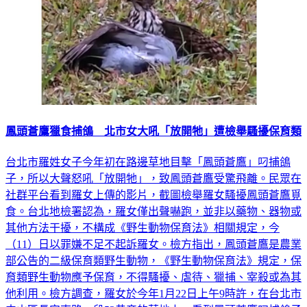
鳳頭蒼鷹獵食捕鴿 北市女大吼「放開牠」遭檢舉騷擾保育類
台北市羅姓女子今年初在路邊草地目擊「鳳頭蒼鷹」叼捕鴿
子，所以大聲怒吼「放開牠」，致鳳頭蒼鷹受驚飛離。民眾在
社群平台看到羅女上傳的影片，截圖檢舉羅女騷擾鳳頭蒼鷹覓
食。台北地檢署認為，羅女僅出聲嚇跑，並非以藥物、器物或
其他方法干擾，不構成《野生動物保育法》相關規定，今
（11）日以罪嫌不足不起訴羅女。檢方指出，鳳頭蒼鷹是農業
部公告的二級保育類野生動物，《野生動物保育法》規定，保
育類野生動物應予保育，不得騷擾、虐待、獵捕、宰殺或為其
他利用。檢方調查，羅女於今年1月22日上午9時許，在台北市
中山區長安東路一段52巷旁的草地上，看到鳳頭蒼鷹叼捕鴿子