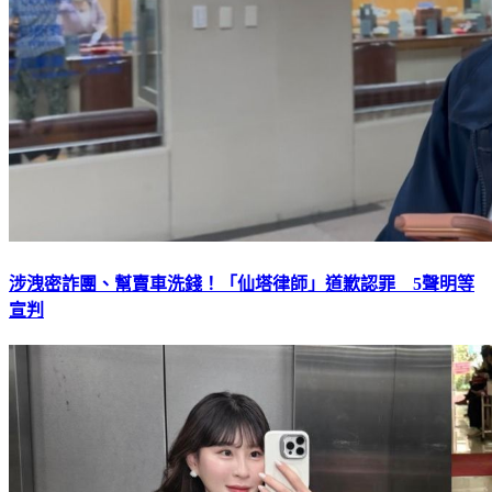
涉洩密詐團、幫賣車洗錢！「仙塔律師」道歉認罪 5聲明等
宣判