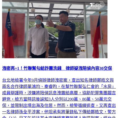
洩密再+1！竹聯幫勾結詐團洗錢 律師疑洩陪偵內容30交保
台北地檢署今年9月偵辦律師洩密案，查出知名律師鄭皓文與
兩名合作律師單鴻均、秦睿昀，在幫竹聯幫弘仁會的「水房」
成員辯護時，涉嫌將陪偵訊息洩露給高層，協助犯罪集團趨吉
避兇，檢方當時訊後諭知3人分別以200萬、80萬、50萬元交
保，並限制出境出海及住居。然而，檢警循線追查，又再查出
一名律師孫全平涉案，他坦承有將筆錄私下傳給鄭皓文，警方
今（12）日下午前往其大安律師事務所將人拘提到案，經台北