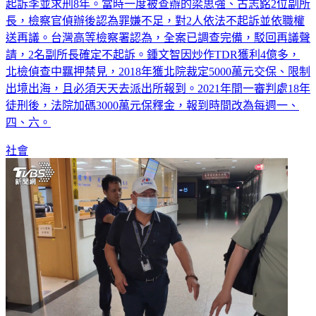
長，檢察官偵辦後認為罪嫌不足，對2人依法不起訴並依職權
送再議。台灣高等檢察署認為，全案已調查完備，駁回再議聲
請，2名副所長確定不起訴。鍾文智因炒作TDR獲利4億多，
北檢偵查中羈押禁見，2018年獲北院裁定5000萬元交保、限制
出境出海，且必須天天去派出所報到。2021年間一審判處18年
徒刑後，法院加碼3000萬元保釋金，報到時間改為每週一、
四、六。
社會