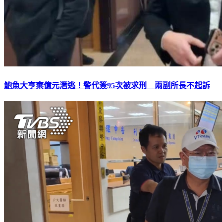
鮑魚大亨棄億元潛逃！警代簽95次被求刑 兩副所長不起訴