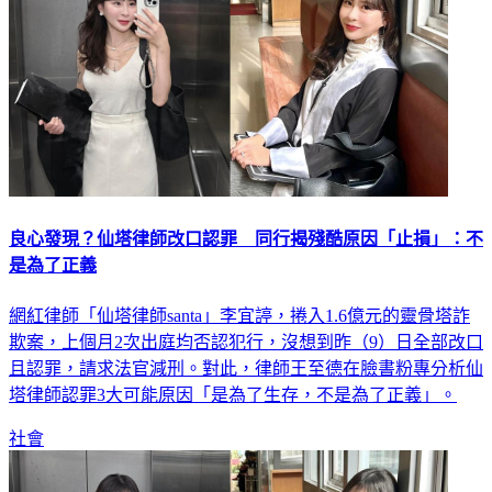
良心發現？仙塔律師改口認罪 同行揭殘酷原因「止損」：不
是為了正義
網紅律師「仙塔律師santa」李宜諪，捲入1.6億元的靈骨塔詐
欺案，上個月2次出庭均否認犯行，沒想到昨（9）日全部改口
且認罪，請求法官減刑。對此，律師王至德在臉書粉專分析仙
塔律師認罪3大可能原因「是為了生存，不是為了正義」。
社會