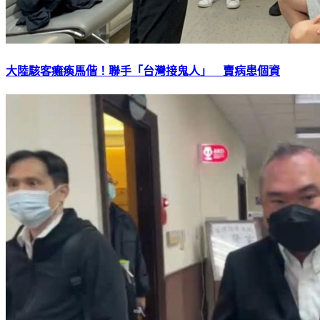
大陸駭客癱瘓馬偕！聯手「台灣接鬼人」 賣病患個資