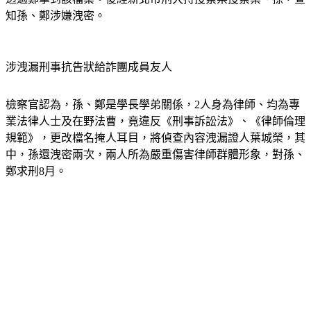
涉洩漏刑事抗告狀給詐團成員友人
檢察官認為，孫、鄭是學長學弟關係，2人身為律師、均為專
業法律人士及在野法曹，竟違反《刑事訴訟法》、《律師倫理
規範》，更改檔名掩人耳目，將偵查內容洩漏證人葉城榮，其
中，孫還洩密兩次，兩人所為嚴重傷害律師群體形象，對孫、
鄭求刑8月。