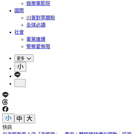
娛樂電影院
國際
川普對等關稅
全球必讀
社會
毒駕連爆
警察愛無限
更多
快訊