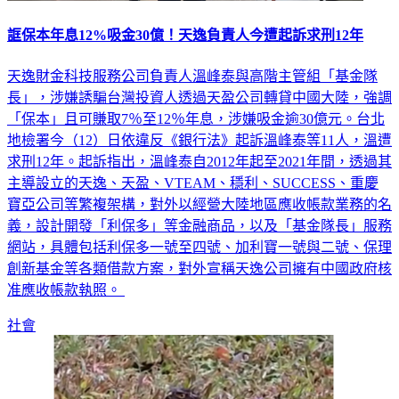
誆保本年息12%吸金30億！天逸負責人今遭起訴求刑12年
天逸財金科技服務公司負責人溫峰泰與高階主管組「基金隊
長」，涉嫌誘騙台灣投資人透過天盈公司轉貸中國大陸，強調
「保本」且可賺取7％至12％年息，涉嫌吸金逾30億元。台北
地檢署今（12）日依違反《銀行法》起訴溫峰泰等11人，溫遭
求刑12年。起訴指出，溫峰泰自2012年起至2021年間，透過其
主導設立的天逸、天盈、VTEAM、穩利、SUCCESS、重慶
寶亞公司等繁複架構，對外以經營大陸地區應收帳款業務的名
義，設計開發「利保多」等金融商品，以及「基金隊長」服務
網站，具體包括利保多一號至四號、加利寶一號與二號、保理
創新基金等各類借款方案，對外宣稱天逸公司擁有中國政府核
准應收帳款執照。
社會