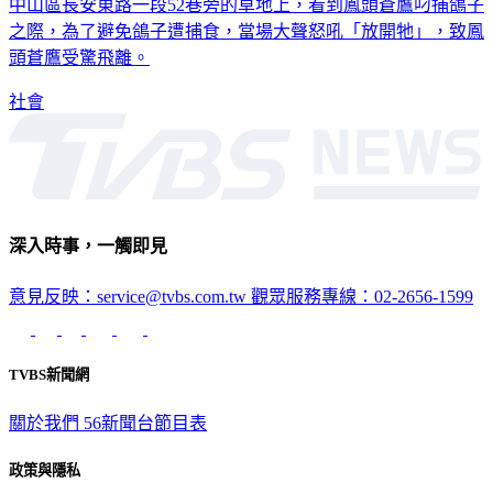
之際，為了避免鴿子遭捕食，當場大聲怒吼「放開牠」，致鳳
頭蒼鷹受驚飛離。
社會
深入時事，一觸即見
意見反映：service@tvbs.com.tw
觀眾服務專線：02-2656-1599
TVBS新聞網
關於我們
56新聞台節目表
政策與隱私
隱私權政策
性騷擾防治措施
網站使用協定
版權宣告