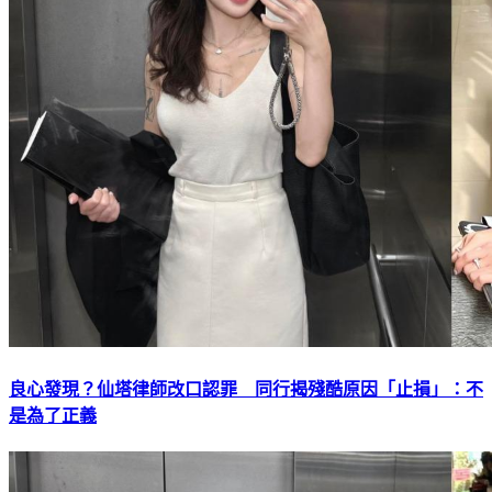
良心發現？仙塔律師改口認罪 同行揭殘酷原因「止損」：不
是為了正義