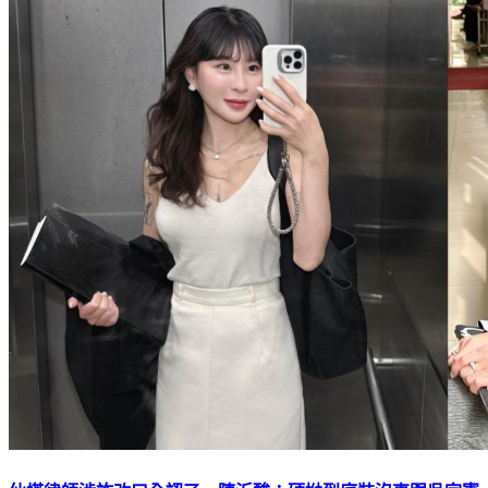
仙塔律師涉詐改口全認了 陳沂酸：硬拗到底裝沒事跟吳宗憲