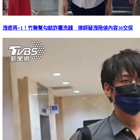
洩密再+1！竹聯幫勾結詐團洗錢 律師疑洩陪偵內容30交保