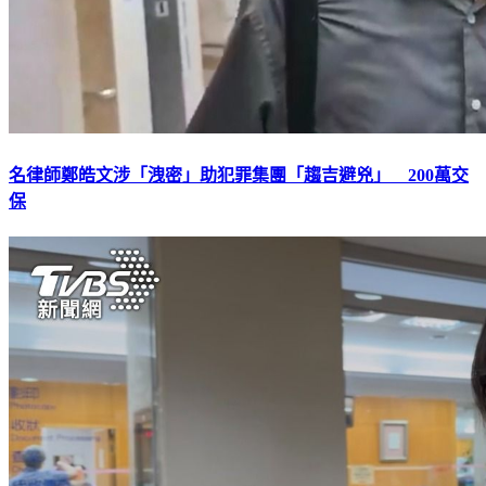
名律師鄭皓文涉「洩密」助犯罪集團「趨吉避兇」 200萬交
保