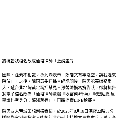
將抗告狀檔名改成仙塔律師「蕩婦羞辱」
因陳、孫素不相識，孫到場表示「鄭皓文有事沒空，請我過來
陪偵」，之後，陳同意委任孫。經訊問後，陳因犯罪嫌疑重
大，遭台北地院裁定羈押禁見。孫替陳撰寫抗告狀，卻將抗告
狀電子檔名改為「仙塔律師遭爆『收富商4千萬』親密貼臉 反
擊爆料者身分：蕩婦羞辱」，再將檔案LINE給鄭。
陳男友人葉城榮想刺探案情，於2025年8月18日深夜22時58分
透過鄭拿到該檔案。後經新北市刑大持搜索票搜索葉、孫，查
知孫、鄭涉嫌洩密。