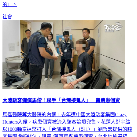
社會
大陸駭客癱瘓馬偕！聯手「台灣接鬼人」 賣病患個資
馬偕醫院等大醫院的內網，去年遭中國大陸駭客集團Crazy
Hunters入侵，病患個資被流入駭客論壇兜售。花蓮人鄭宇紘
以1000顆泰達幣打入「台灣接鬼人（註1）」劉哲宏提供的駭
客集團虛擬錢包，購買2萬筆馬偕病患個資，台北地檢署認
定，鄭男、劉男涉犯《個人資料保護法》非公務機關違法蒐