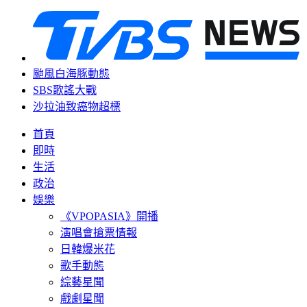
颱風白海豚動態
SBS歌謠大戰
沙拉油致癌物超標
首頁
即時
生活
政治
娛樂
《VPOPASIA》開播
演唱會搶票情報
日韓爆米花
歌手動態
綜藝星聞
戲劇星聞