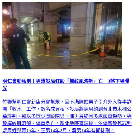
明仁會動私刑！男遭設局狂毆「橫紋肌溶解」亡 3煞下場曝
光
竹聯幫明仁會新店分會幫眾，因不滿陳姓男子引介外人從事詐
團「收水」工作，數名成員私下設局將陳男約到台北市木柵公
墓談判，卻以多欺少圍毆陳男，陳男最終因多處嚴重傷勢，導
致橫紋肌溶解，傷重身亡。新北地院審理後，依傷害致死罪判
處周姓幫眾15年、王男14年2月、吳男14年有期徒刑。