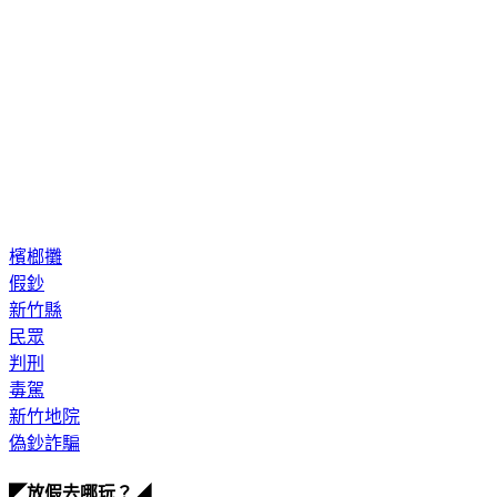
檳榔攤
假鈔
新竹縣
民眾
判刑
毒駕
新竹地院
偽鈔詐騙
◤放假去哪玩？◢