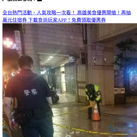
全台熱門活動、人氣攻略一次看！
高雄美食優惠開搶！再抽
萬元住宿券
下載食尚玩家APP！免費領取優惠券