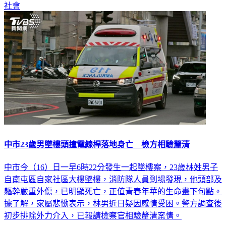
中市23歲男墜樓頭撞電線桿落地身亡 檢方相驗釐清
中市今（16）日一早6時22分發生一起墜樓案，23歲林姓男子
自南屯區自家社區大樓墜樓，消防隊人員到場發現，他頭部及
軀幹嚴重外傷，已明顯死亡，正值青春年華的生命畫下句點。
據了解，家屬悲慟表示，林男近日疑因感情受困。警方調查後
初步排除外力介入，已報請檢察官相驗釐清案情。
社會