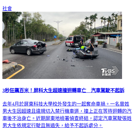
社會
3秒狂飆百米！屏科大生超速撞迴轉車亡 汽車駕駛不起訴
去年4月於屏東科技大學校外發生的一起奪命車禍。一名曾姓
男大生因超速且違規切入禁行機車道，撞上正在等待迴轉的汽
車後不治身亡。近期屏東地檢署偵查終結，認定汽車駕駛張姓
男大生依規定行駛且無過失，給予不起訴處分。
社會