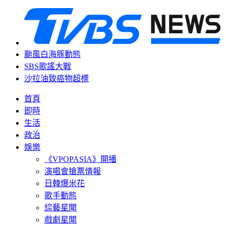
颱風白海豚動態
SBS歌謠大戰
沙拉油致癌物超標
首頁
即時
生活
政治
娛樂
《VPOPASIA》開播
演唱會搶票情報
日韓爆米花
歌手動態
綜藝星聞
戲劇星聞