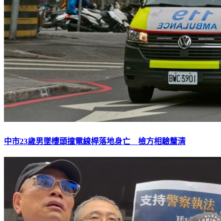
中市23歲男墜樓頭撞電線桿落地身亡 檢方相驗釐清