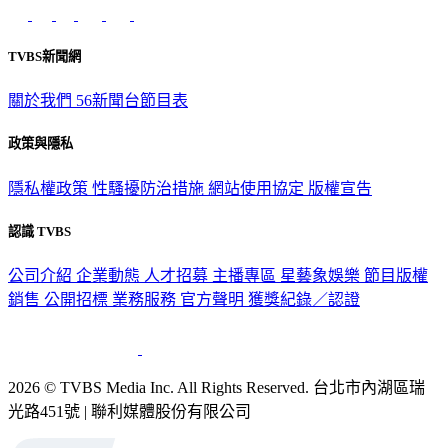
TVBS新聞網
關於我們
56新聞台節目表
政策與隱私
隱私權政策
性騷擾防治措施
網站使用協定
版權宣告
認識 TVBS
公司介紹
企業動態
人才招募
主播專區
星藝象娛樂
節目版權
銷售
公開招標
業務服務
官方聲明
獲獎紀錄／認證
2026 © TVBS Media Inc. All Rights Reserved. 台北市內湖區瑞
光路451號 | 聯利媒體股份有限公司