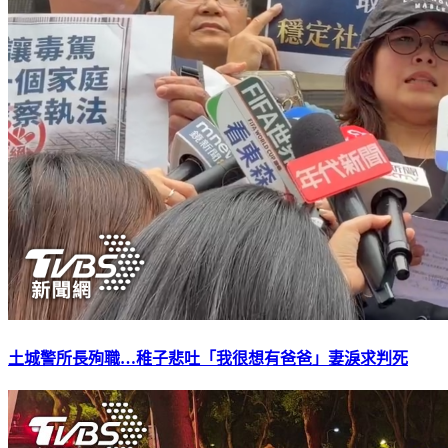
土城警所長殉職…稚子悲吐「我很想有爸爸」妻淚求判死