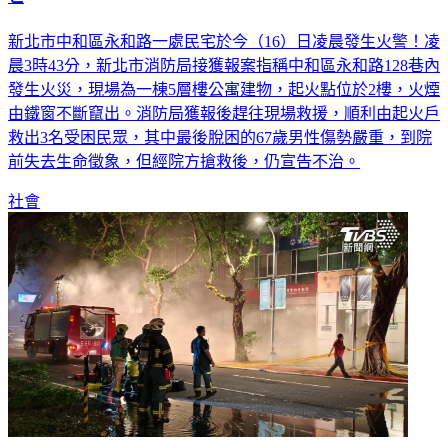
新北市中和區永和路一處民宅於今（16）日凌晨發生火警！凌
晨3時43分，新北市消防局接獲報案指稱中和區永和路128巷內
發生火災，現場為一棟5層樓公寓建物，起火點位於2樓，火煙
由鐵窗不斷竄出。​消防局獲報後趕往現場救援，順利由起火戶
救出3名受困民眾，其中最後脫困的67歲男性傷勢嚴重，到院
前失去生命徵象，但經院方搶救後，仍宣告不治。
社會