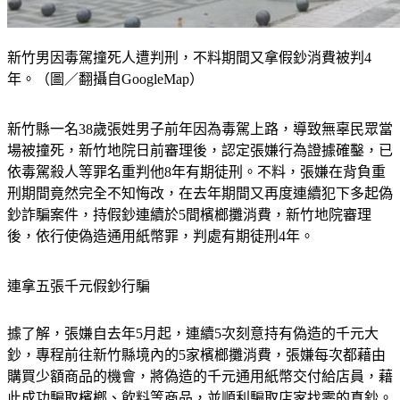
新竹男因毒駕撞死人遭判刑，不料期間又拿假鈔消費被判4
年。（圖／翻攝自GoogleMap）
新竹縣一名38歲張姓男子前年因為毒駕上路，導致無辜民眾當
場被撞死，新竹地院日前審理後，認定張嫌行為證據確鑿，已
依毒駕殺人等罪名重判他8年有期徒刑。不料，張嫌在背負重
刑期間竟然完全不知悔改，在去年期間又再度連續犯下多起偽
鈔詐騙案件，持假鈔連續於5間檳榔攤消費，新竹地院審理
後，依行使偽造通用紙幣罪，判處有期徒刑4年。
連拿五張千元假鈔行騙
據了解，張嫌自去年5月起，連續5次刻意持有偽造的千元大
鈔，專程前往新竹縣境內的5家檳榔攤消費，張嫌每次都藉由
購買少額商品的機會，將偽造的千元通用紙幣交付給店員，藉
此成功騙取檳榔、飲料等商品，並順利騙取店家找零的真鈔。
法官在審理時指出，張嫌在犯下偽鈔案後，至今未能與受害店