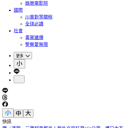
娛樂電影院
國際
川普對等關稅
全球必讀
社會
毒駕連爆
警察愛無限
更多
快訊