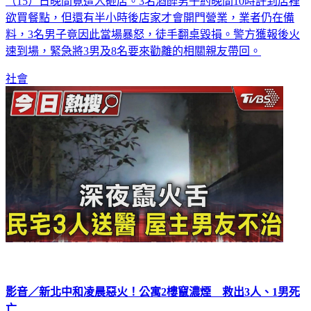
欲買餐點，但還有半小時後店家才會開門營業，業者仍在備
料，3名男子竟因此當場暴怒，徒手翻桌毀損。警方獲報後火
速到場，緊急將3男及8名要來勸離的相關親友帶回。
社會
影音／新北中和凌晨惡火！公寓2樓竄濃煙 救出3人、1男死
亡