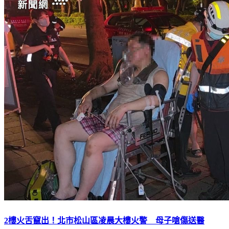
2樓火舌竄出！北市松山區凌晨大樓火警 母子嗆傷送醫