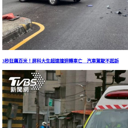
3秒狂飆百米！屏科大生超速撞迴轉車亡 汽車駕駛不起訴