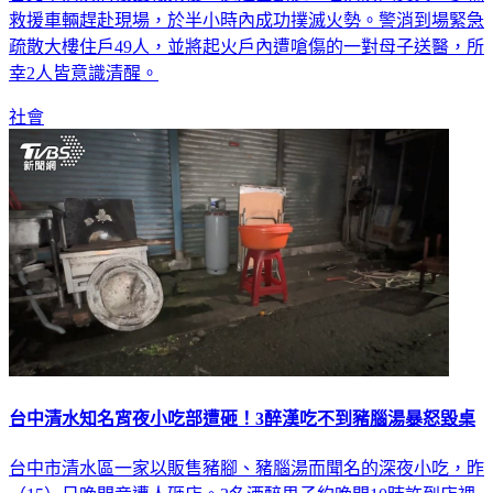
疏散大樓住戶49人，並將起火戶內遭嗆傷的一對母子送醫，所
幸2人皆意識清醒。
社會
台中清水知名宵夜小吃部遭砸！3醉漢吃不到豬腦湯暴怒毀桌
台中市清水區一家以販售豬腳、豬腦湯而聞名的深夜小吃，昨
（15）日晚間竟遭人砸店。3名酒醉男子約晚間10時許到店裡