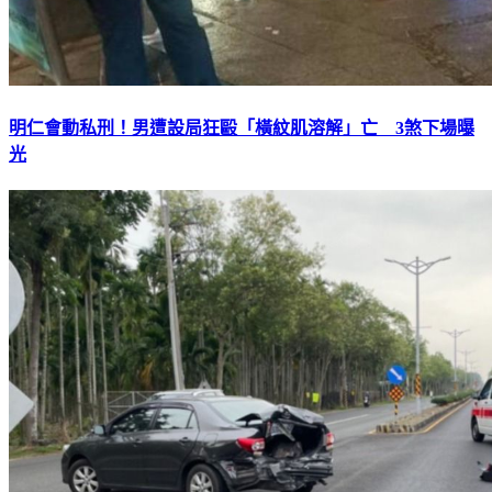
明仁會動私刑！男遭設局狂毆「橫紋肌溶解」亡 3煞下場曝
光