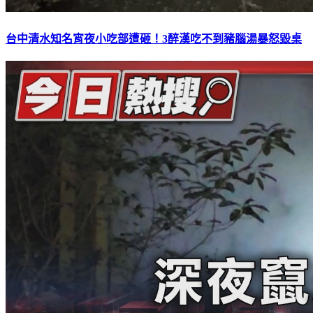
台中清水知名宵夜小吃部遭砸！3醉漢吃不到豬腦湯暴怒毀桌