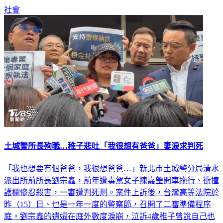
土城警所長殉職…稚子悲吐「我很想有爸爸」妻淚求判死
「我也想要有個爸爸，我很想爸爸…」新北市土城警分局清水
派出所前所長劉宗鑫，前年遭毒駕女子陳嘉瑩開車拖行、衝撞
護欄慘忍殺害，一審遭判死刑。案件上訴後，台灣高等法院於
昨（15）日、也是一年一度的警察節，召開了二審準備程序
庭。劉宗鑫的遺孀在庭外數度淚崩，泣訴4歲稚子曾說自己也
很想要有爸爸，無意間的一句話，讓她至今心碎難以釋懷，她