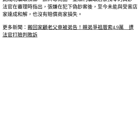
家達成和解，也沒有賠償商家損失。
更多新聞：
搬回家顧老父竟被弟告！親弟爭祖厝索4.9萬　遭
法官打臉判敗訴