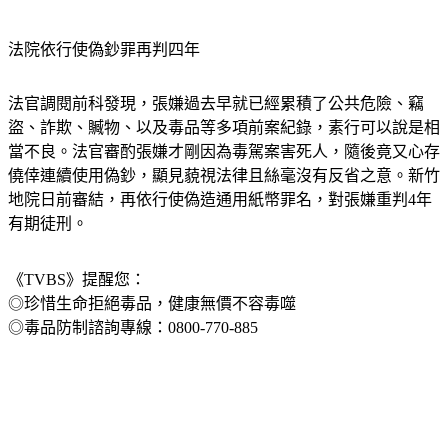
法院依行使偽鈔罪再判四年
法官調閱前科發現，張嫌過去早就已經累積了公共危險、竊
盜、詐欺、贓物、以及毒品等多項前案紀錄，素行可以說是相
當不良。法官審酌張嫌才剛因為毒駕案害死人，隨後竟又心存
僥倖連續使用偽鈔，顯見藐視法律且絲毫沒有反省之意。新竹
地院日前審結，再依行使偽造通用紙幣罪名，對張嫌重判4年
有期徒刑。
《TVBS》提醒您：
◎珍惜生命拒絕毒品，健康無價不容毒噬
◎毒品防制諮詢專線：0800-770-885