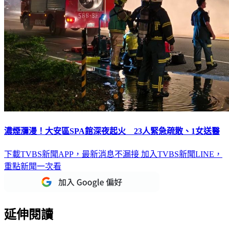
濃煙瀰漫！大安區SPA館深夜起火 23人緊急疏散、1女送醫
下載TVBS新聞APP，最新消息不漏接
加入TVBS新聞LINE，
重點新聞一次看
延伸閱讀