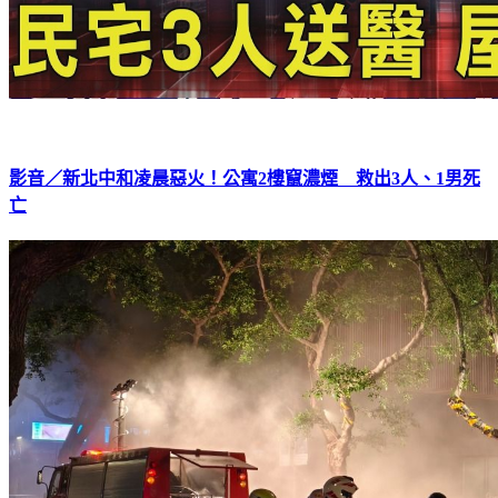
影音／新北中和凌晨惡火！公寓2樓竄濃煙 救出3人、1男死
亡