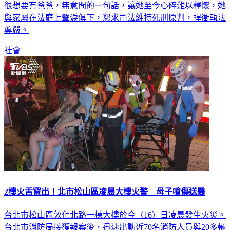
與家屬在法庭上聲淚俱下，懇求司法維持死刑原判，捍衛執法
尊嚴。
社會
2樓火舌竄出！北市松山區凌晨大樓火警 母子嗆傷送醫
台北市松山區敦化北路一棟大樓於今（16）日凌晨發生火災。
台北市消防局接獲報案後，迅速出動近70名消防人員與20多輛
救援車輛趕赴現場，於半小時內成功撲滅火勢。警消到場緊急