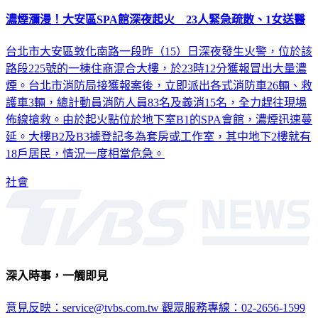
濃煙瀰漫！大安區SPA館深夜起火 23人緊急疏散、1女送醫
台北市大安區敦化南路一段昨（15）日深夜發生火警，位於該
路段225號的一棟住商混合大樓，於23時12分獲報冒出大量濃
煙。台北市消防局接獲報案後，立即派出各式消防車26輛、救
護車3輛，總計動員消防人員83名及義消15名，全力趕往現場
佈線搶救。​由於起火點位於地下室B1的SPA會館，濃煙迅速蔓
延。大樓B2及B3據登記多為套房或工作室，其中地下2樓就有
18戶居民，情況一度相當危急。
社會
深入時事，一觸即見
意見反映：service@tvbs.com.tw
觀眾服務專線：02-2656-1599