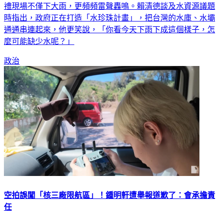
時指出，政府正在打造「水珍珠計畫」，把台灣的水庫、水壩
通通串連起來，他更笑說，「你看今天下雨下成這個樣子，怎
麼可能缺少水呢？」
政治
空拍誤闖「核三廠限航區」！鍾明軒遭舉報道歉了：會承擔責
任
「國際美人」百萬YouTuber鍾明軒，近日為體驗不同人生，展