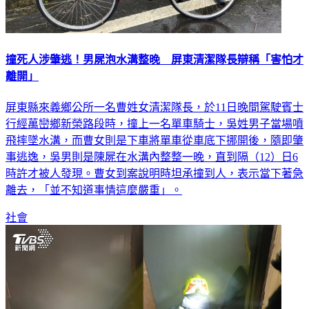
撞死人涉肇逃！男屍泡水溝整晚 屏東清潔隊長辯稱「害怕才
離開」
屏東縣來義鄉公所一名曹姓女清潔隊長，於11日晚間駕駛賓士
行經萬巒鄉新榮路段時，撞上一名單車騎士，吳姓男子當場噴
飛摔墜水溝，而曹女則是下車將單車從車底下挪開後，隨即肇
事逃逸，吳男則是陳屍在水溝內整整一晚，直到隔（12）日6
時許才被人發現。曹女到案說明時坦承撞到人，表示當下著急
離去，「並不知道事情這麼嚴重」。
社會