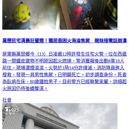
萬巒民宅清晨狂竄煙！獨居翁困火海淪焦屍 親妹接電話崩潰
屏東縣萬巒鄉今（13）日凌晨12時許發生住宅火警，位在西盛
路一間鐵皮建物不明原因起火燃燒，警消獲報後出動8車18人
前往，現場濃煙滾滾，火勢於1時14分許撲滅，消防隊員進入
搜救，發現一具男性焦屍，已明顯死亡。初步調查身份，死者
為臥病在床、80歲鍾姓男子，目前警方已經聯繫家屬，詳細起
火原因仍待後續釐清。
社會