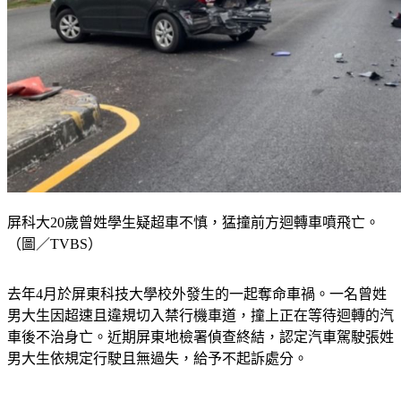
屏科大20歲曾姓學生疑超車不慎，猛撞前方迴轉車噴飛亡。
（圖／TVBS）
去年4月於屏東科技大學校外發生的一起奪命車禍。一名曾姓
男大生因超速且違規切入禁行機車道，撞上正在等待迴轉的汽
車後不治身亡。近期屏東地檢署偵查終結，認定汽車駕駛張姓
男大生依規定行駛且無過失，給予不起訴處分。
三秒跨越百公尺　行車紀錄器揭示奪命關鍵