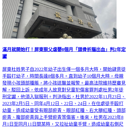
滿月就開始打！屏東狠父虐嬰8個月「頭骨折腦出血」判2年定
讞
屏東杜姓男子自2022年幼子出生僅一個多月大時，開始肆意徒
手毆打幼子，時間長達8個多月。直到幼子10個月大時，母親
發現小孩頭部腫脹，將小孩送醫並報警。最高法院維持歷審見
解，駁回上訴，依成年人故意對兒童犯傷害罪判處杜男2年徒
刑定讞，他須入獄服刑。判決指出，杜男於2022年11月23日、
2023年2月5日、同年4月12日、22日、24日，在住處徒手毆打
幼童，造成幼童受有眼部瘀青、眼部紅腫、右大腿紅腫、頭部
瘀青、腹部瘀青與上手臂瘀青等傷害。後來，杜男在2023年8
月1日至同月11日間某時，又拉扯幼童手臂，造成幼童右側尺
骨骨折，並接續於同月11日19時30分許，徒手毆打幼童頭部，