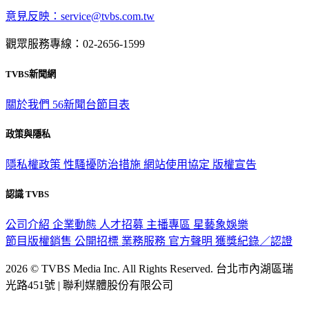
觀眾服務專線：02-2656-1599
TVBS新聞網
關於我們
56新聞台節目表
政策與隱私
隱私權政策
性騷擾防治措施
網站使用協定
版權宣告
認識 TVBS
公司介紹
企業動態
人才招募
主播專區
星藝象娛樂
節目版權銷售
公開招標
業務服務
官方聲明
獲獎紀錄／認證
2026 © TVBS Media Inc. All Rights Reserved. 台北市內湖區瑞
光路451號 | 聯利媒體股份有限公司