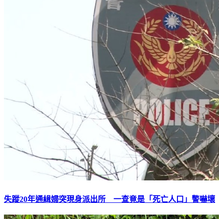
失蹤20年通緝婦突現身派出所 一查竟是「死亡人口」警嚇壞