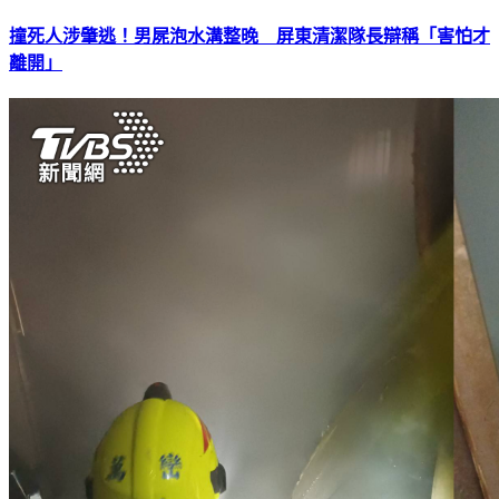
撞死人涉肇逃！男屍泡水溝整晚 屏東清潔隊長辯稱「害怕才
離開」