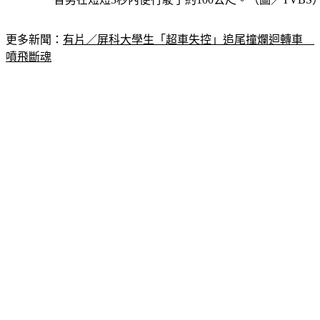
更多新聞：
有片／屏科大學生「超車失控」追尾撞爛迴轉車　
噴飛斷魂
法律認證無過失　駕駛裁定不起訴