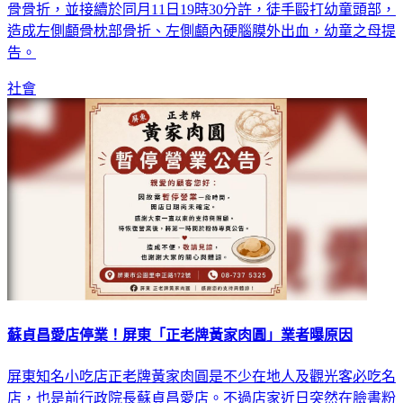
造成左側顱骨枕部骨折、左側顱內硬腦膜外出血，幼童之母提
告。
社會
蘇貞昌愛店停業！屏東「正老牌黃家肉圓」業者曝原因
屏東知名小吃店正老牌黃家肉圓是不少在地人及觀光客必吃名
店，也是前行政院長蘇貞昌愛店。不過店家近日突然在臉書粉
絲專頁發布公告，宣布將暫停營業一段時間，引發不少老顧客