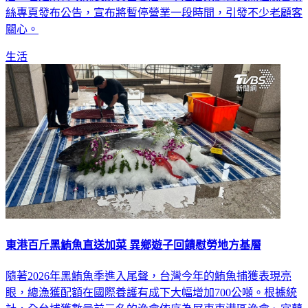
關心。
生活
東港百斤黑鮪魚直送加菜 異鄉遊子回饋慰勞地方基層
隨著2026年黑鮪魚季進入尾聲，台灣今年的鮪魚捕獲表現亮
眼，總漁獲配額在國際養護有成下大幅增加700公噸。根據統
計，全台捕獲數量前三名的漁會依序為屏東東港區漁會、宜蘭