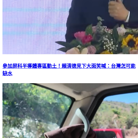
參加屏科半導體專區動土！賴清德見下大雨笑喊：台灣怎可能
缺水