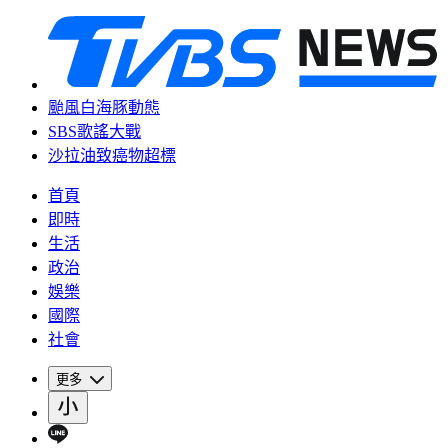
颱風白海豚動態
SBS歌謠大戰
沙拉油致癌物超標
首頁
即時
生活
政治
娛樂
國際
社會
更多