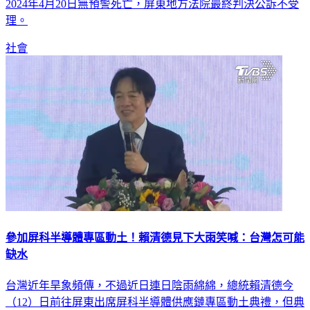
理。
社會
參加屏科半導體專區動土！賴清德見下大雨笑喊：台灣怎可能
缺水
台灣近年旱象頻傳，不過近日連日陰雨綿綿，總統賴清德今
（12）日前往屏東出席屏科半導體供應鏈專區動土典禮，但典
禮現場不僅下大雨，更頻頻雷聲轟鳴。賴清德談及水資源議題