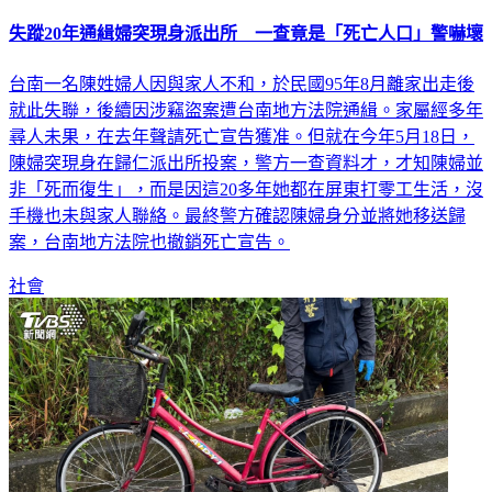
失蹤20年通緝婦突現身派出所 一查竟是「死亡人口」警嚇壞
台南一名陳姓婦人因與家人不和，於民國95年8月離家出走後
就此失聯，後續因涉竊盜案遭台南地方法院通緝。家屬經多年
尋人未果，在去年聲請死亡宣告獲准。但就在今年5月18日，
陳婦突現身在歸仁派出所投案，警方一查資料才，才知陳婦並
非「死而復生」，而是因這20多年她都在屏東打零工生活，沒
手機也未與家人聯絡。最終警方確認陳婦身分並將她移送歸
案，台南地方法院也撤銷死亡宣告。
社會