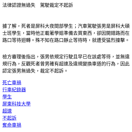
據了解，死者是屏科大夜間部學生；汽車駕駛張男是屏科大碩
士班學生，當時他正載著學姐準備去買東西，卻因開錯路而在
路口等待迴轉。殊不知在路口靜止等待時，就遭受猛烈撞擊。
檢方審理後指出，張男依規定行駛且早已在該處等待，並無違
規行為，反觀死者曾男確有超速及違規變換車道的行為，因此
認定張男無過失，裁定不起訴。
死亡車禍
行車紀錄器
學生
屏東科技大學
超速
不起訴
奪命車禍
◤放假去哪玩？◢