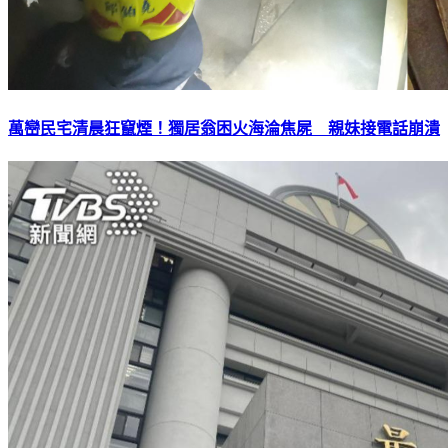
萬巒民宅清晨狂竄煙！獨居翁困火海淪焦屍 親妹接電話崩潰