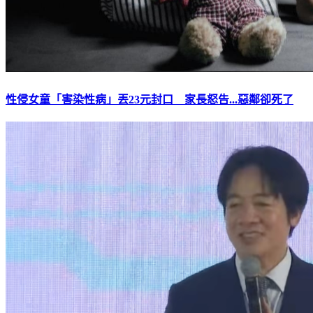
性侵女童「害染性病」丟23元封口 家長怒告...惡鄰卻死了