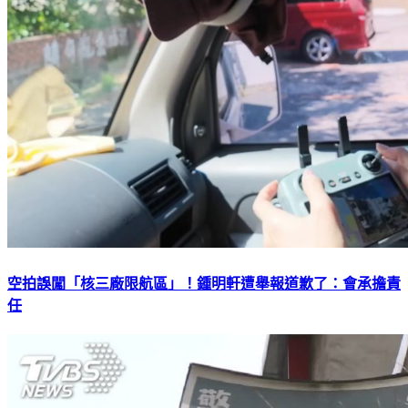
空拍誤闖「核三廠限航區」！鍾明軒遭舉報道歉了：會承擔責
任