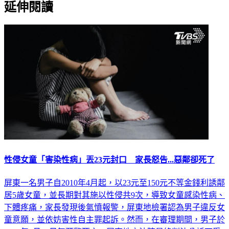
性侵女童「害染性病」丟23元封口 家長怒告...惡鄰卻死了
屏東一名男子自2010年4月起，以23元至150元不等金錢利誘鄰
居5歲女童，並長期對其施以性侵共9次，導致女童感染性病、
下體疼痛，家長發現後氣憤報警，屏東地檢署認為男子違反女
童意願，並依妨害性自主罪起訴。然而，在審理期間，男子於
2024年4月20日無預警死亡，屏東地方法院最終判決公訴不受