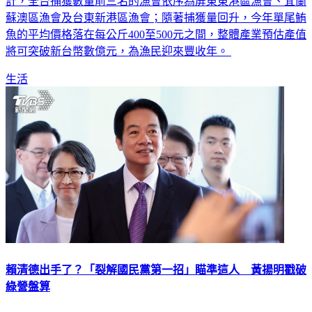
蘇澳區漁會及台東新港區漁會；隨著捕獲量回升，今年單尾鮪
魚的平均價格落在每公斤400至500元之間，整體產業預估產值
將可突破新台幣數億元，為漁民迎來豐收年。
生活
賴清德出手了？「裂解國民黨第一招」瞄準這人 黃揚明戳破
綠營盤算
總統賴清德提名新北市前副市長謝政達及國民黨屏東縣黨部前