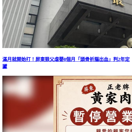
滿月就開始打！屏東狠父虐嬰8個月「頭骨折腦出血」判2年定
讞