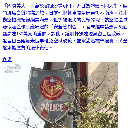
開環島賣雞蛋糕之旅。日前他把餐車開至屏東恆春南灣，並出
動空拍機紀錄絕美海景，但卻被眼尖的民眾發現，該空拍區域
疑似涵蓋核三廠周邊的「安全管制區」，若未經申請最高恐面
臨高達150萬元的重罰。對此，鍾明軒迅速現身留言區致歉，
坦言自己確實未提早確認空域規範，並承諾若檢舉屬實，將全
權承擔應負的法律責任。
娛樂