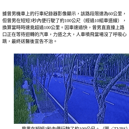
據曾男機車上的行車紀錄器影像顯示，該路段限速為60公里，
但曾男在短短3秒內便行駛了約100公尺（經過10組車道線），
換算當時時速竟超過100公里。因車速過快，曾男直直撞上路
口正在等待迴轉的汽車，力道之大，人車噴飛當場沒了呼吸心
跳，最終送醫後宣告不治。
曾男在短短3秒內便行駛了約100公尺。（圖／TVBS