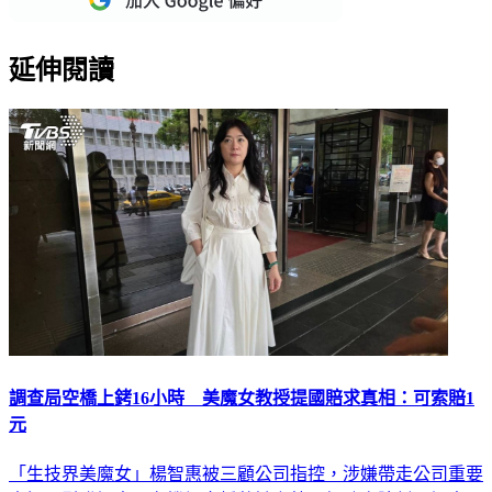
延伸閱讀
調查局空橋上銬16小時 美魔女教授提國賠求真相：可索賠1
元