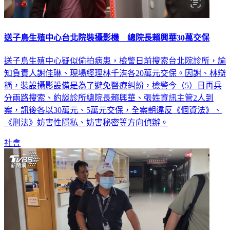
送子鳥生殖中心台北院裝攝影機 總院長賴興華30萬交保
送子鳥生殖中心疑似偷拍病患，檢警日前搜索台北院診所，諭
知負責人謝佳琳、現場經理林千洧各20萬元交保。因謝、林辯
稱，裝設攝影設備是為了避免醫療糾紛，檢警今（5）日再兵
分兩路搜索、約談診所總院長賴興華、張姓資訊主管2人到
案，訊後各以30萬元、5萬元交保，全案朝違反《個資法》、
《刑法》妨害性隱私、妨害秘密等方向偵辦。
社會