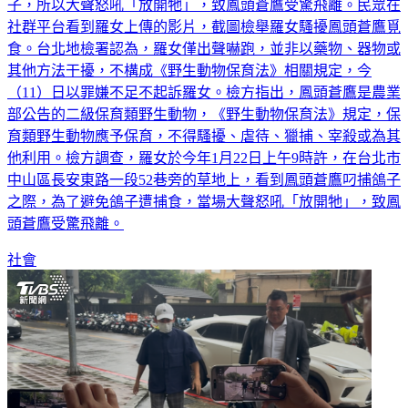
台北市羅姓女子今年初在路邊草地目擊「鳳頭蒼鷹」叼捕鴿
子，所以大聲怒吼「放開牠」，致鳳頭蒼鷹受驚飛離。民眾在
社群平台看到羅女上傳的影片，截圖檢舉羅女騷擾鳳頭蒼鷹覓
食。台北地檢署認為，羅女僅出聲嚇跑，並非以藥物、器物或
其他方法干擾，不構成《野生動物保育法》相關規定，今
（11）日以罪嫌不足不起訴羅女。檢方指出，鳳頭蒼鷹是農業
部公告的二級保育類野生動物，《野生動物保育法》規定，保
育類野生動物應予保育，不得騷擾、虐待、獵捕、宰殺或為其
他利用。檢方調查，羅女於今年1月22日上午9時許，在台北市
中山區長安東路一段52巷旁的草地上，看到鳳頭蒼鷹叼捕鴿子
之際，為了避免鴿子遭捕食，當場大聲怒吼「放開牠」，致鳳
頭蒼鷹受驚飛離。
社會