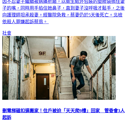
顧。2020年9月5日深夜22時許，蔡翁在病房內獨自照顧妻子，
因不忍妻子繼續被病痛折磨，以衛生紙外包裝的塑膠袋摀住妻
子的嘴，同時用手掐住她鼻子，直到妻子沒呼吸才鬆手，之後
向護理師坦承殺妻。經醫院急救，蔡妻仍於5天後死亡。北檢
依殺人罪嫌起訴蔡翁。
社會
刪電梯磁扣逼搬家！住戶被迫「天天爬9樓」回家 管委會3人
起訴