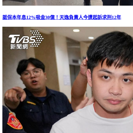
誆保本年息12%吸金30億！天逸負責人今遭起訴求刑12年