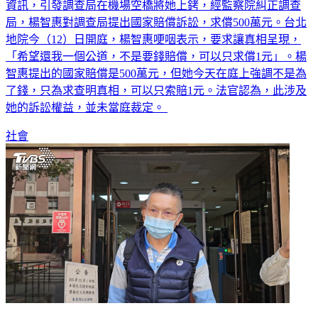
「生技界美魔女」楊智惠被三顧公司指控，涉嫌帶走公司重要
資訊，引發調查局在機場空橋將她上銬，經監察院糾正調查
局，楊智惠對調查局提出國家賠償訴訟，求償500萬元。台北
地院今（12）日開庭，楊智惠哽咽表示，要求讓真相呈現，
「希望還我一個公道，不是要錢賠償，可以只求償1元」。楊
智惠提出的國家賠償是500萬元，但她今天在庭上強調不是為
了錢，只為求查明真相，可以只索賠1元。法官認為，此涉及
她的訴訟權益，並未當庭裁定。
社會