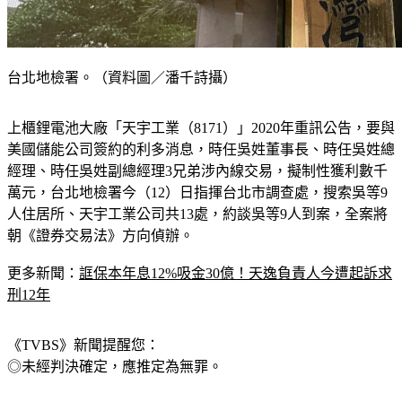
台北地檢署。（資料圖／潘千詩攝）
上櫃鋰電池大廠「天宇工業（8171）」2020年重訊公告，要與
美國儲能公司簽約的利多消息，時任吳姓董事長、時任吳姓總
經理、時任吳姓副總經理3兄弟涉內線交易，擬制性獲利數千
萬元，台北地檢署今（12）日指揮台北市調查處，搜索吳等9
人住居所、天宇工業公司共13處，約談吳等9人到案，全案將
朝《證券交易法》方向偵辦。
更多新聞：
誆保本年息12%吸金30億！天逸負責人今遭起訴求
刑12年
《TVBS》新聞提醒您：
◎未經判決確定，應推定為無罪。