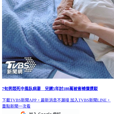
7旬男悶死中風臥病妻 兒遲5年討180萬被害補償遭駁
下載TVBS新聞APP，最新消息不漏接
加入TVBS新聞LINE，
重點新聞一次看