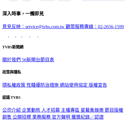
深入時事，一觸即見
意見反映：service@tvbs.com.tw
觀眾服務專線：02-2656-1599
TVBS新聞網
關於我們
56新聞台節目表
政策與隱私
隱私權政策
性騷擾防治措施
網站使用協定
版權宣告
認識 TVBS
公司介紹
企業動態
人才招募
主播專區
星藝象娛樂
節目版權
銷售
公開招標
業務服務
官方聲明
獲獎紀錄／認證