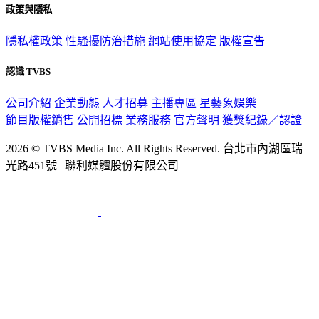
政策與隱私
隱私權政策
性騷擾防治措施
網站使用協定
版權宣告
認識 TVBS
公司介紹
企業動態
人才招募
主播專區
星藝象娛樂
節目版權銷售
公開招標
業務服務
官方聲明
獲獎紀錄／認證
2026 © TVBS Media Inc. All Rights Reserved. 台北市內湖區瑞
光路451號 | 聯利媒體股份有限公司