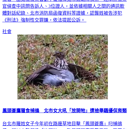
檢署，由北檢檢察官劉宇倢指揮北市婦幼隊偵辦。經承辦檢察
官偵查中訊問告訴人、3位證人，並依據相關人之間的通訊軟
體對話紀錄、北市消防局函復資料等證據，認龔姓被告涉犯
《刑法》強制性交罪嫌，依法提起公訴。
社會
鳳頭蒼鷹獵食捕鴿 北市女大吼「放開牠」遭檢舉騷擾保育類