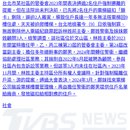
台北市某社區的管委會2023年間表決通過2名住戶強制遷離的
提案，但在法院尚未判決前，已先將2名住戶的電梯磁扣「鎖
卡」刪除，逼迫2人搬家，導致住戶長達一年多無法搭電梯回9
樓住處，天天被迫爬樓梯。台北地檢署今（9）日依強制罪、
無故刪除他人電磁紀錄罪起訴林姓前主委、鄭姓警衛及妹妹鄭
姓顧問3人。檢警調查，該社區位於文山區，林姓主委於2023
年間當時擔任甲、乙、丙三棟第23屆的管委會主委，第24屆改
當副主委；擔任多年總幹事的鄭男，2024年間轉任警衛，繼續
協助處理社區業務；其妹則自2022年6月起被聘為顧問，參與
社區內包含訴訟等業務。但該等3人均未住在社區內。2023年
11月間，林姓主委主持區分所有權人會議時，針對強制驅離住
戶梁、游的提案，通過大會表決。2024年3月，鄭妹找來電梯
公司裝設電梯樓層管理機，再由擔任警衛的鄭男提供住戶名單
給廠商，發放磁扣給相對應的住戶。
社會