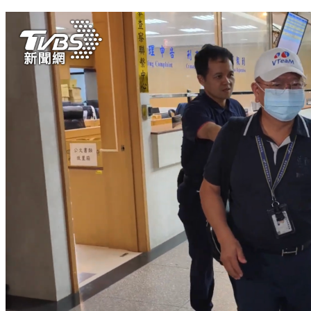
送子鳥生殖中心台北院裝攝影機 總院長賴興華30萬交保