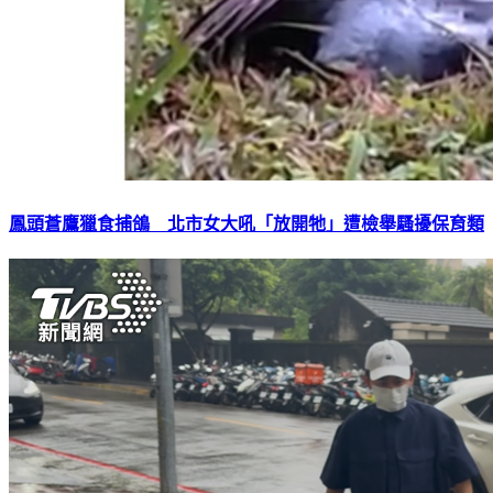
鳳頭蒼鷹獵食捕鴿 北市女大吼「放開牠」遭檢舉騷擾保育類