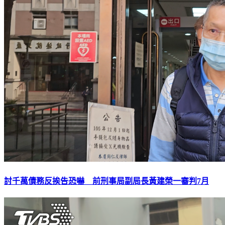
討千萬債務反挨告恐嚇 前刑事局副局長黃建榮一審判7月