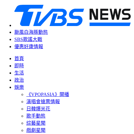
颱風白海豚動態
SBS歌謠大戰
優惠好康情報
首頁
即時
生活
政治
娛樂
《VPOPASIA》開播
演唱會搶票情報
日韓爆米花
歌手動態
綜藝星聞
戲劇星聞