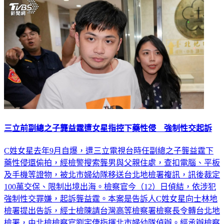
社會
三立前副總之子龔益霆遭女星指控下藥性侵 強制性交起訴
C姓女星去年9月自爆，遭三立電視台時任副總之子龔益霆下
藥性侵還偷拍，經檢警搜索龔男與父親住處，查扣電腦、平板
及手機等證物，被北市婦幼隊移送台北地檢署複訊，訊後裁定
100萬交保、限制出境出海。檢察官今（12）日偵結，依涉犯
強制性交罪嫌，起訴龔益霆。本案是告訴人C姓女星向士林地
檢署提出告訴，經士檢陳請台灣高等檢察署檢察長令轉台北地