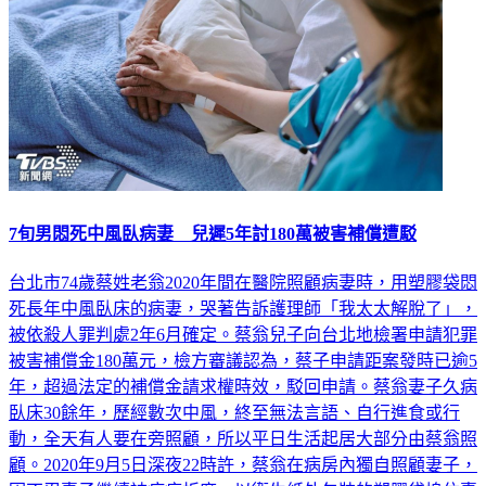
7旬男悶死中風臥病妻 兒遲5年討180萬被害補償遭駁
台北市74歲蔡姓老翁2020年間在醫院照顧病妻時，用塑膠袋悶
死長年中風臥床的病妻，哭著告訴護理師「我太太解脫了」，
被依殺人罪判處2年6月確定。蔡翁兒子向台北地檢署申請犯罪
被害補償金180萬元，檢方審議認為，蔡子申請距案發時已逾5
年，超過法定的補償金請求權時效，駁回申請。蔡翁妻子久病
臥床30餘年，歷經數次中風，終至無法言語、自行進食或行
動，全天有人要在旁照顧，所以平日生活起居大部分由蔡翁照