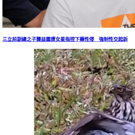
三立前副總之子龔益霆遭女星指控下藥性侵 強制性交起訴