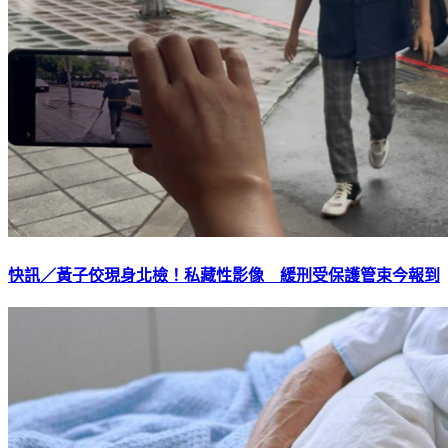
快訊／黃子佼現身北檢！私藏性影像 緩刑受保護管束今報到