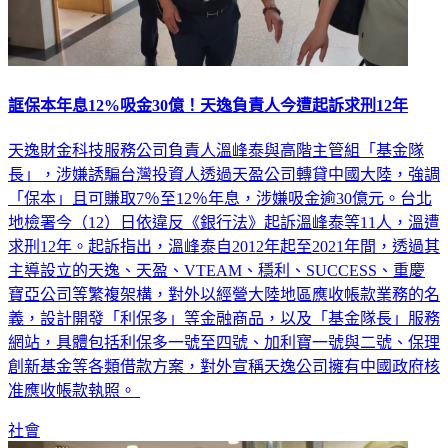
誆保本年息12%吸金30億！天逸負責人今遭起訴求刑12年
天逸財金科技服務公司負責人溫峰泰與高階主管組「基金隊
長」，涉嫌誘騙台灣投資人透過天盈公司轉貸中國大陸，強調
「保本」且可賺取7％至12％年息，涉嫌吸金逾30億元。台北
地檢署今（12）日依違反《銀行法》起訴溫峰泰等11人，溫遭
求刑12年。起訴指出，溫峰泰自2012年起至2021年間，透過其
主導設立的天逸、天盈、VTEAM、穩利、SUCCESS、重慶
寶亞公司等繁複架構，對外以經營大陸地區應收帳款業務的名
義，設計開發「利保多」等金融商品，以及「基金隊長」服務
網站，具體包括利保多一號至四號、加利寶一號與二號、保理
創新基金等各類借款方案，對外宣稱天逸公司擁有中國政府核
准應收帳款執照。