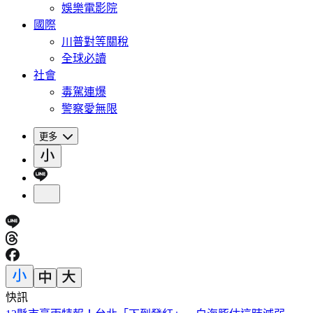
娛樂電影院
國際
川普對等關稅
全球必讀
社會
毒駕連爆
警察愛無限
更多
快訊