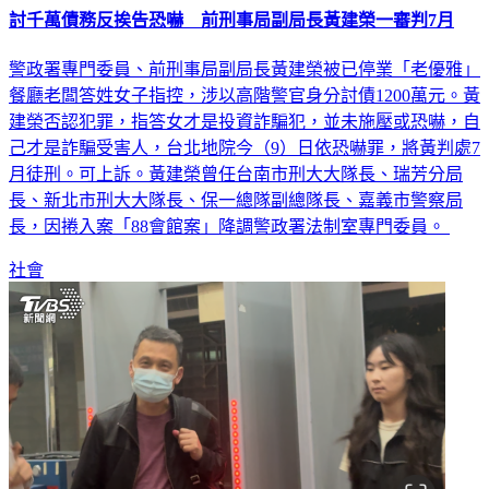
討千萬債務反挨告恐嚇 前刑事局副局長黃建榮一審判7月
警政署專門委員、前刑事局副局長黃建榮被已停業「老優雅」
餐廳老闆答姓女子指控，涉以高階警官身分討債1200萬元。黃
建榮否認犯罪，指答女才是投資詐騙犯，並未施壓或恐嚇，自
己才是詐騙受害人，台北地院今（9）日依恐嚇罪，將黃判處7
月徒刑。可上訴。黃建榮曾任台南市刑大大隊長、瑞芳分局
長、新北市刑大大隊長、保一總隊副總隊長、嘉義市警察局
長，因捲入案「88會館案」降調警政署法制室專門委員。
社會