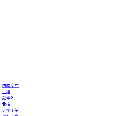
內線交易
上櫃
鋰電池
北檢