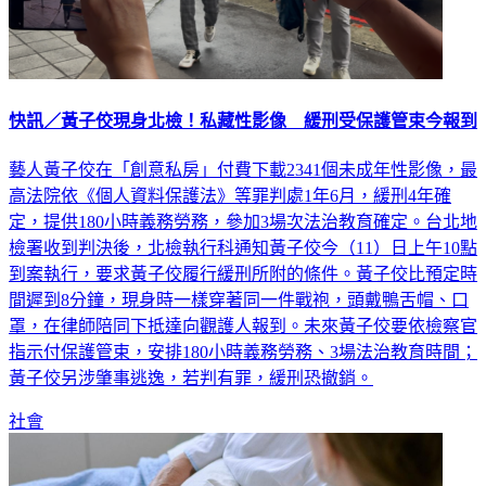
快訊／黃子佼現身北檢！私藏性影像 緩刑受保護管束今報到
藝人黃子佼在「創意私房」付費下載2341個未成年性影像，最
高法院依《個人資料保護法》等罪判處1年6月，緩刑4年確
定，提供180小時義務勞務，參加3場次法治教育確定。台北地
檢署收到判決後，北檢執行科通知黃子佼今（11）日上午10點
到案執行，要求黃子佼履行緩刑所附的條件。黃子佼比預定時
間遲到8分鐘，現身時一樣穿著同一件戰袍，頭戴鴨舌帽、口
罩，在律師陪同下抵達向觀護人報到。未來黃子佼要依檢察官
指示付保護管束，安排180小時義務勞務、3場法治教育時間；
黃子佼另涉肇事逃逸，若判有罪，緩刑恐撤銷。
社會