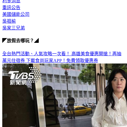
天宇工業
利多消息
重訊公告
美國儲能公司
吳祖榆
吳家三兄弟
◤放假去哪玩？◢
全台熱門活動、人氣攻略一次看！
高雄美食優惠開搶！再抽
萬元住宿券
下載食尚玩家APP！免費領取優惠券