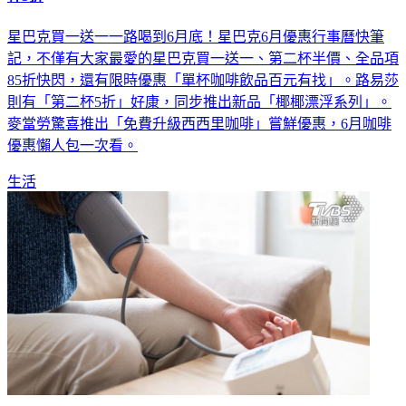
星巴克買一送一一路喝到6月底！星巴克6月優惠行事曆快筆
記，不僅有大家最愛的星巴克買一送一、第二杯半價、全品項
85折快閃，還有限時優惠「單杯咖啡飲品百元有找」。路易莎
則有「第二杯5折」好康，同步推出新品「椰椰漂浮系列」。
麥當勞驚喜推出「免費升級西西里咖啡」嘗鮮優惠，6月咖啡
優惠懶人包一次看。
生活