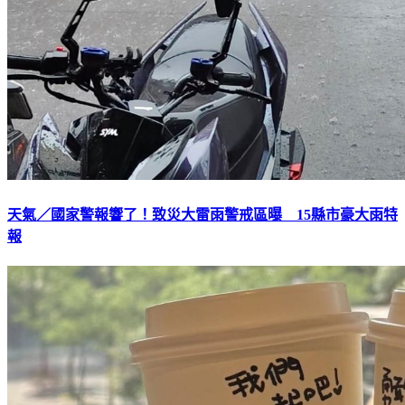
天氣／國家警報響了！致災大雷雨警戒區曝 15縣市豪大雨特
報