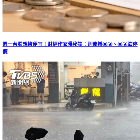
週一台股想撿便宜！財經作家曝秘訣：別傻掛0050、0056跌停
價