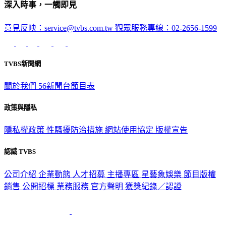
意見反映：service@tvbs.com.tw
觀眾服務專線：02-2656-1599
TVBS新聞網
關於我們
56新聞台節目表
政策與隱私
隱私權政策
性騷擾防治措施
網站使用協定
版權宣告
認識 TVBS
公司介紹
企業動態
人才招募
主播專區
星藝象娛樂
節目版權
銷售
公開招標
業務服務
官方聲明
獲獎紀錄／認證
2026 © TVBS Media Inc. All Rights Reserved. 台北市內湖區瑞