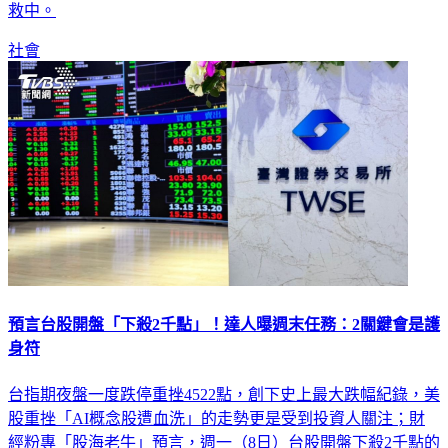
社會
預言台股開盤「下殺2千點」！達人曝週末任務：2關鍵會是護
身符
台指期夜盤一度跌停重挫4522點，創下史上最大跌幅紀錄，美
股重挫「AI概念股遭血洗」的走勢更是受到投資人關注；財
經粉專「股海老牛」預言，週一（8日）台股開盤下殺2千點的
機率高達八成，建議民眾週末先做到3件事，設好關鍵防守點