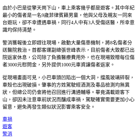
由於小巴是從擎天崗下山，車上乘客幾乎都是遊客。其中年紀
最小的傷者是一名9歲菲律賓籍男童，他與父母及親友一同來
台遊玩，卻不幸遭遇車禍，同行4人中有3人受傷送醫，所幸意
識均保持清楚。
警消獲報後立即趕往現場，啟動大量傷患機制，將8名傷者分
送醫院救治。首都客運副總張世峰表示，目前傷者大致都已出
院返家休息，公司除了負擔醫療費用外，也在現場致贈每位傷
者3000元慰問金，另外提供1000元車資讓傷者返家。
從現場畫面可見，小巴車頭凹陷出一個大洞，擋風玻璃碎裂，
車殼也出現破損。肇事的方姓駕駛經酒測及毒品檢測均無異
狀，但總公司仍會將他召回進行溝通輔導。畢竟滿載遊客下
山，卻因未注意車前狀況而釀成車禍，駕駛確實需要更加小心
留意，避免再發生類似狀況影響乘客安全。
車禍
遊客
警消
仰德大道