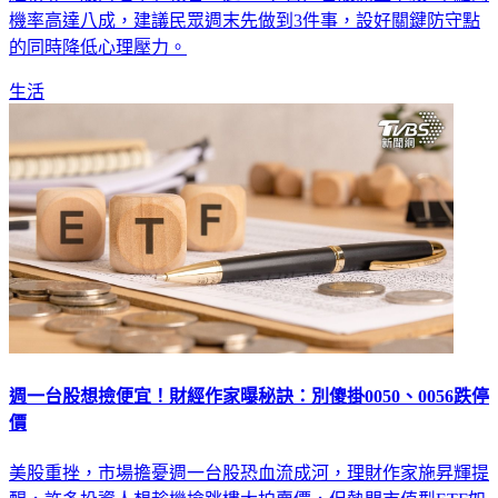
的同時降低心理壓力。
生活
週一台股想撿便宜！財經作家曝秘訣：別傻掛0050、0056跌停
價
美股重挫，市場擔憂週一台股恐血流成河，理財作家施昇輝提
醒，許多投資人想趁機撿跳樓大拍賣價，但熱門市值型ETF如