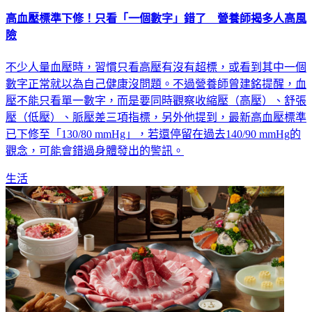
高血壓標準下修！只看「一個數字」錯了 營養師揭多人高風
險
不少人量血壓時，習慣只看高壓有沒有超標，或看到其中一個
數字正常就以為自己健康沒問題。不過營養師曾建銘提醒，血
壓不能只看單一數字，而是要同時觀察收縮壓（高壓）、舒張
壓（低壓）、脈壓差三項指標，另外他提到，最新高血壓標準
已下修至「130/80 mmHg」，若還停留在過去140/90 mmHg的
觀念，可能會錯過身體發出的警訊。
生活