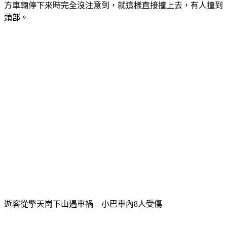
頭部。
遊客從擎天崗下山遇車禍　小巴車內8人受傷