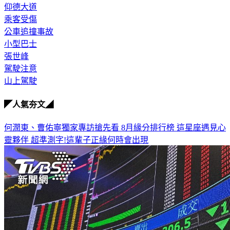
乘客受傷
公車追撞事故
小型巴士
張世峰
駕駛注意
山上駕駛
◤人氣夯文◢
何潤東、曹佑寧獨家專訪搶先看
8月緣分排行榜 這星座遇見心
靈夥伴
超準測字!這輩子正緣何時會出現