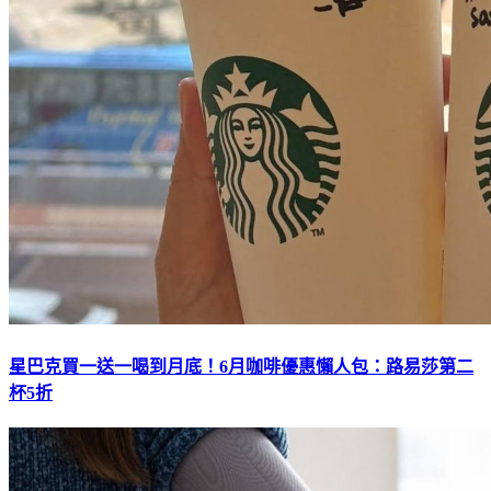
星巴克買一送一喝到月底！6月咖啡優惠懶人包：路易莎第二
杯5折