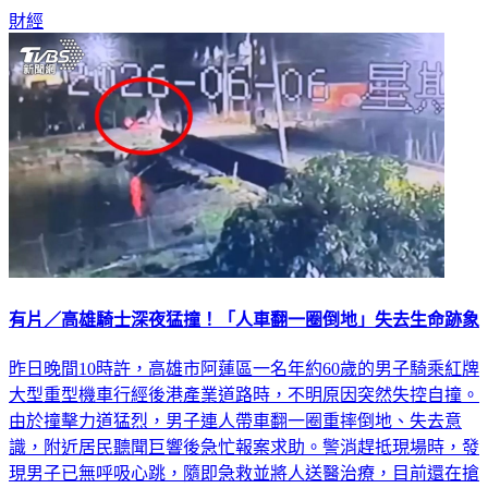
有片／高雄騎士深夜猛撞！「人車翻一圈倒地」失去生命跡象
昨日晚間10時許，高雄市阿蓮區一名年約60歲的男子騎乘紅牌
大型重型機車行經後港產業道路時，不明原因突然失控自撞。
由於撞擊力道猛烈，男子連人帶車翻一圈重摔倒地、失去意
識，附近居民聽聞巨響後急忙報案求助。警消趕抵現場時，發
現男子已無呼吸心跳，隨即急救並將人送醫治療，目前還在搶
救中。