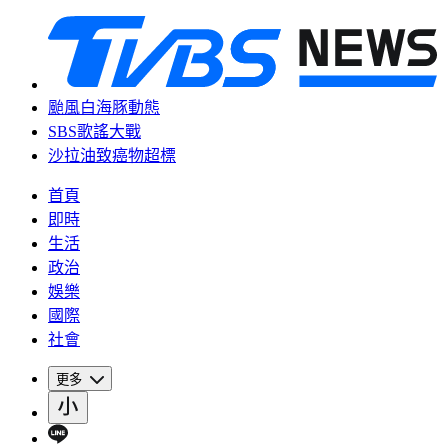
颱風白海豚動態
SBS歌謠大戰
沙拉油致癌物超標
首頁
即時
生活
政治
娛樂
國際
社會
更多