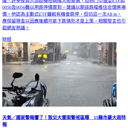
0050及0056難以用跌停價買到，建議以期貨跌幅推估合理進場
價。他認為主動式ETF雖較有機會跌停，但切忌一次All in，
應保留現金以因應後續可能下跌情形才是上策，相關發言也引
起網友熱議。
財經
天氣／國家警報響了！致災大雷雨警戒區曝 15縣市豪大雨特
報