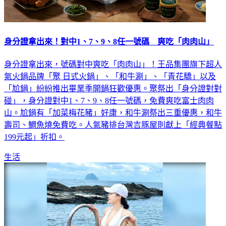
身分證拿出來！對中1、7、9、8任一號碼 爽吃「肉肉山」
身分證拿出來，號碼對中爽吃「肉肉山」！王品集團旗下超人
氣火鍋品牌「聚 日式火鍋」、「和牛涮」、「青花驕」以及
「尬鍋」紛紛推出畢業季開鍋狂歡優惠。聚祭出「身分證對對
碰」，身分證對中1、7、9、8任一號碼，免費爽吃富士肉肉
山。尬鍋有「加菜梅花豬」好康，和牛涮祭出三重優惠，和牛
壽司、鯛魚燒免費吃。人氣豬排台灣吉豚屋則獻上「經典餐點
199元起」折扣。
生活