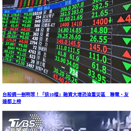
台股週一剉咧等！「這10檔」融資大增恐淪重災區 聯電、友
達都上榜