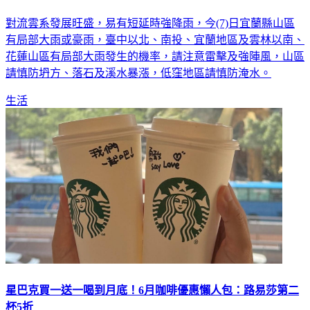
對流雲系發展旺盛，易有短延時強降雨，今(7)日宜蘭縣山區
有局部大雨或豪雨，臺中以北、南投、宜蘭地區及雲林以南、
花蓮山區有局部大雨發生的機率，請注意雷擊及強陣風，山區
請慎防坍方、落石及溪水暴漲，低窪地區請慎防淹水。
生活
星巴克買一送一喝到月底！6月咖啡優惠懶人包：路易莎第二
杯5折