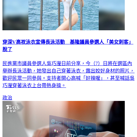
穿深V高衩泳衣宣傳長泳活動 基隆議員參選人「美女刺客」
脫了
民進黨市議員參選人吳巧瀅日前分享，今（7）日將在選區內
舉辦長泳活動，她發出自己穿著泳衣，露出姣好身材的照片，
歡迎民眾一同參與。支持者開心高喊「好辣喔」，甚至喊話吳
巧瀅穿著泳衣上台帶熱身操。
政治