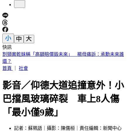
快訊
快訊／四川爆規模4.9極淺層地震！深度6公里 震感強烈
首頁
｜
社會
影音／仰德大道追撞意外！小
巴擋風玻璃碎裂 車上8人傷
「最小僅9歲」
記者：蘇珮語｜攝影：陳儒桓｜責任編輯：新聞中心
發佈時間：2026.06.07 17:53