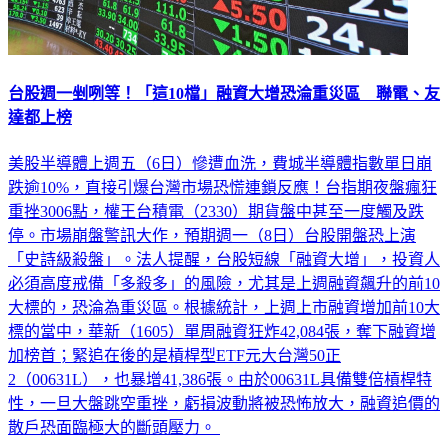
台股週一剉咧等！「這10檔」融資大增恐淪重災區 聯電、友
達都上榜
美股半導體上週五（6日）慘遭血洗，費城半導體指數單日崩
跌逾10%，直接引爆台灣市場恐慌連鎖反應！台指期夜盤瘋狂
重挫3006點，權王台積電（2330）期貨盤中甚至一度觸及跌
停。市場崩盤警訊大作，預期週一（8日）台股開盤恐上演
「史詩級殺盤」。法人提醒，台股短線「融資大增」，投資人
必須高度戒備「多殺多」的風險，尤其是上週融資飆升的前10
大標的，恐淪為重災區。根據統計，上週上市融資增加前10大
標的當中，華新（1605）單周融資狂炸42,084張，奪下融資增
加榜首；緊追在後的是槓桿型ETF元大台灣50正
2（00631L），也暴增41,386張。由於00631L具備雙倍槓桿特
性，一旦大盤跳空重挫，虧損波動將被恐怖放大，融資追價的
散戶恐面臨極大的斷頭壓力。
財經