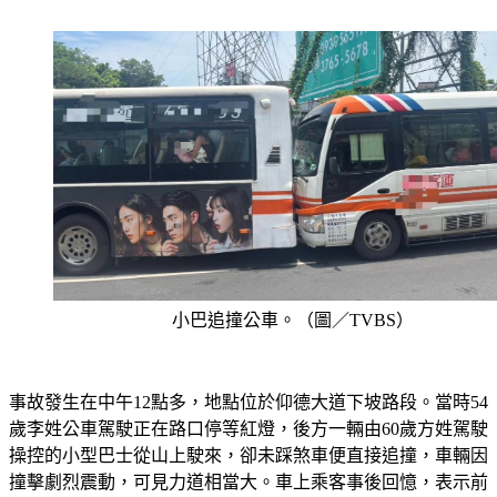
小巴追撞公車。（圖／TVBS）
事故發生在中午12點多，地點位於仰德大道下坡路段。當時54
歲李姓公車駕駛正在路口停等紅燈，後方一輛由60歲方姓駕駛
操控的小型巴士從山上駛來，卻未踩煞車便直接追撞，車輛因
撞擊劇烈震動，可見力道相當大。車上乘客事後回憶，表示前
方車輛停下來時完全沒注意到，就這樣直接撞上去，有人撞到