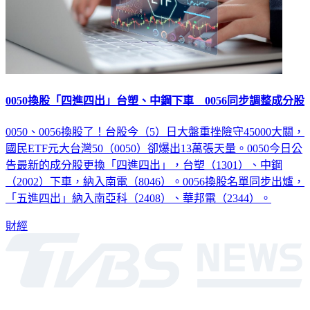
0050換股「四進四出」台塑、中鋼下車 0056同步調整成分股
0050、0056換股了！台股今（5）日大盤重挫險守45000大關，
國民ETF元大台灣50（0050）卻爆出13萬張天量。0050今日公
告最新的成分股更換「四進四出」，台塑（1301）、中鋼
（2002）下車，納入南電（8046）。0056換股名單同步出爐，
「五進四出」納入南亞科（2408）、華邦電（2344）。
財經
深入時事，一觸即見