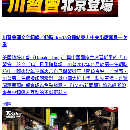
川習會圖文全紀錄／耗時2hrs15分鐘結束！中美出席官員一次
看
美國總統川普（Donald Trump）與中國國家主席習近平的「川
習會」於今（14）日重磅登場！川普2017年11月於第一任期時
訪中，隨後幾年不斷表示自己與習近平「關係良好」。然而，
川普第二任期掀起關稅戰，與中國大打出手，科技軍備、台灣
問題等預計都會成為焦點議題。《TVBS新聞網》將為讀者帶
來美中領導人互動的不斷更新。
國際