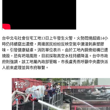
台中北屯社會住宅工地13日上午發生火警，火勢悶燒超過14小
時仍持續竄出濃煙，周邊居民紛紛反映空氣中瀰漫刺鼻塑膠
味，引發健康疑慮。消防單位表示，由於工地內鋼骨結構已遭
燒毀，恐有坍塌風險，目前採取高空水柱持續降溫。台中市政
府則強調，該工地屬內政部管轄，市長盧秀燕呼籲中央盡快派
人前來處理並與市府聯繫。