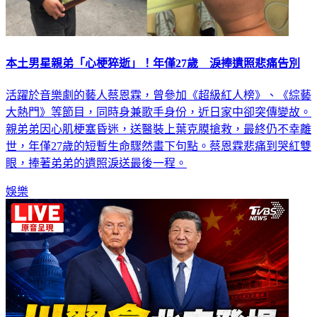
本土男星親弟「心梗猝逝」！年僅27歲 淚捧遺照悲痛告別
活躍於音樂劇的藝人蔡恩霖，曾參加《超級紅人榜》、《綜藝
大熱門》等節目，同時身兼歌手身份，近日家中卻突傳變故。
親弟弟因心肌梗塞昏迷，送醫裝上葉克膜搶救，最終仍不幸離
世，年僅27歲的短暫生命驟然畫下句點。蔡恩霖悲痛到哭紅雙
眼，捧著弟弟的遺照淚送最後一程。
娛樂