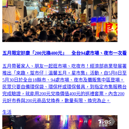
五月限定好康「200元換400元」 全台94處市場、夜市一次看
五月帶著家人、朋友一起逛市場、吃夜市！經濟部商業發展署
推出「來趣・踅市仔｜溫馨五月・星市集」活動，自5月8日至
5月30日於全台18縣市、94處市場、夜市及攤販集中區登場。
民眾只要自備環保袋、環保杯或環保餐具，到指定市集服務台
完成驗證，就能用200元兌換價值400元的巡禮套票，內含200
元好市券與200元商品兌換券，數量有限、換完為止。
生活