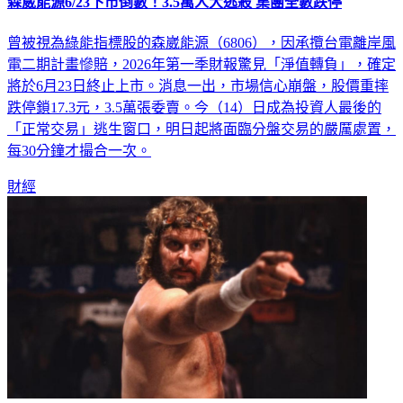
森崴能源6/23下市倒數！3.5萬人大逃殺 集團全數跌停
曾被視為綠能指標股的森崴能源（6806），因承攬台電離岸風
電二期計畫慘賠，2026年第一季財報驚見「淨值轉負」，確定
將於6月23日終止上市。消息一出，市場信心崩盤，股價重摔
跌停鎖17.3元，3.5萬張委賣。今（14）日成為投資人最後的
「正常交易」逃生窗口，明日起將面臨分盤交易的嚴厲處置，
每30分鐘才撮合一次。
財經