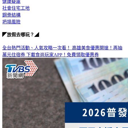
台中市政府
健康疑慮
社會住宅工地
鋼骨結構
坍塌風險
◤放假去哪玩？◢
全台熱門活動、人氣攻略一次看！
高雄美食優惠開搶！再抽
萬元住宿券
下載食尚玩家APP！免費領取優惠券