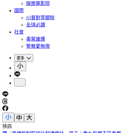
娛樂電影院
國際
川普對等關稅
全球必讀
社會
毒駕連爆
警察愛無限
更多
快訊