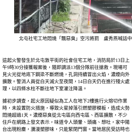
北屯社宅工地悶燒「飄惡臭」空污將罰 盧秀燕喊話中
這起火警發生於北屯敦平街的社會住宅工地，消防局於13日上
午9時30分接獲報案後，隨即調派13個分隊前往搶救。現場可
見火光從地底下鋼梁不斷燃燒，孔洞持續冒出火焰，濃煙向外
擴散。警消人員從白天滅火至夜間，14日白天仍在進行殘火處
理，以四條水柱不斷往地下室灌注降溫。
據初步調查，起火原因疑似為工人在地下2樓進行火熔切作業
時，未設置防火措施，導致火星掉落引燃塑膠模板，造成火勢
悶燒超過1天。濃煙惡臭從北屯區向西屯區、西區擴散，不少
住戶在網路上發文表示，味道令人頭暈、頭痛、想吐，家中陽