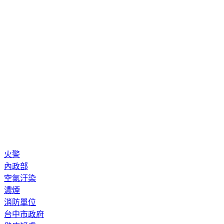
火警
內政部
空氣汙染
濃煙
消防單位