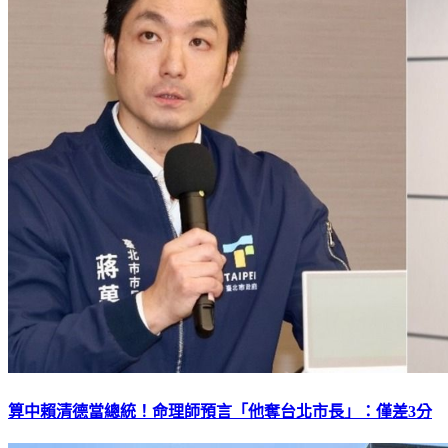
算中賴清德當總統！命理師預言「他奪台北市長」：僅差3分