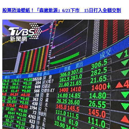
股票恐淪壁紙！「森崴能源」6/23下市 15日打入全額交割