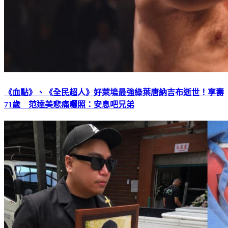
《血點》、《全民超人》好萊塢最強綠葉唐納吉布逝世！享壽
71歲 范達美悲痛曬照：安息吧兄弟