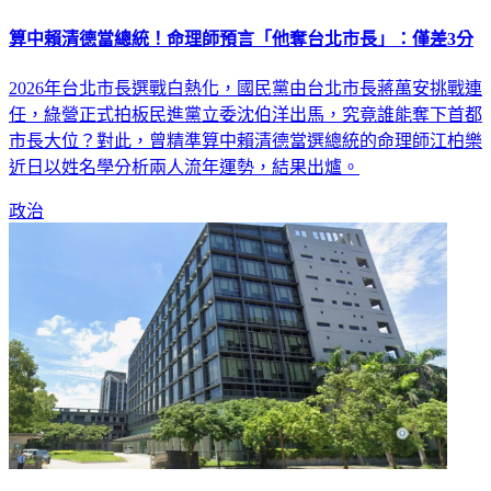
算中賴清德當總統！命理師預言「他奪台北市長」：僅差3分
2026年台北市長選戰白熱化，國民黨由台北市長蔣萬安挑戰連
任，綠營正式拍板民進黨立委沈伯洋出馬，究竟誰能奪下首都
市長大位？對此，曾精準算中賴清德當選總統的命理師江柏樂
近日以姓名學分析兩人流年運勢，結果出爐。
政治