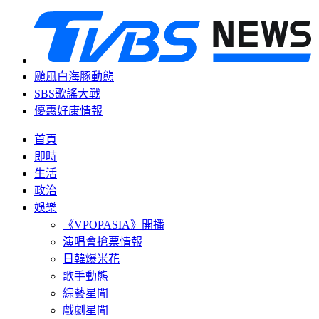
颱風白海豚動態
SBS歌謠大戰
優惠好康情報
首頁
即時
生活
政治
娛樂
《VPOPASIA》開播
演唱會搶票情報
日韓爆米花
歌手動態
綜藝星聞
戲劇星聞