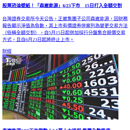
股票恐淪壁紙！「森崴能源」6/23下市 15日打入全額交割
台灣證券交易所今天公告，正崴集團子公司森崴能源，因財務
報告顯示淨值為負數，其上市有價證券併案列為變更交易方法
（俗稱全額交割），自5月15日起併加採行分盤集合競價交易
方式，且自6月23日起將終止上市。
財經