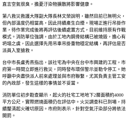
台出現粉塵，瀰漫塑膠味，只能緊閉門窗。當地居民受訪時也
直言空氣很臭，擔憂汙染物擴散將影響健康。
第八救災救護大隊副大隊長林文榮說明，雖然目前已無明火，
但內部溫度仍相當高，因此持續產生白煙。現場正進行吊掛作
業，待作業完成後將再評估後續處置方式，目前維持原有作戰
模式。消防單位強調，由於工地內鋼骨結構已被燒毀，擔心有
坍塌之虞，因此選擇先用吊車吊掛重物穩定結構，再評估是否
派員入室搶救。
台中市長盧秀燕指出，該社宅為中央在台中市興建的工程，市
府第一時間立即進行救災，同時發布環保警示並勒令停工。她
呼籲中央盡快派人前來處理並與市府聯繫，尤其負責主管工安
的內政部，發生這樣的事情並不妥當。
消防單位初步勘查顯示，起火的社宅工地地下2層面積約4000
平方公尺，實際燃燒面積仍在評估中。火災調查科已到場，持
續釐清起火確切原因。市府則表示，針對空氣汙染部分將依法
開罰。