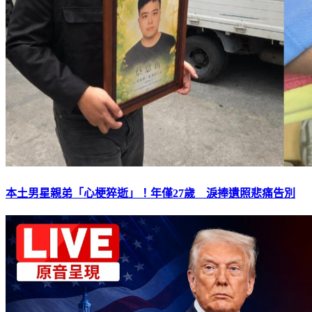
本土男星親弟「心梗猝逝」！年僅27歲 淚捧遺照悲痛告別