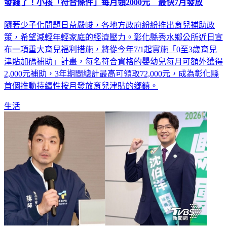
發錢了！小孩「符合條件」每月領2000元 最快7月發放
隨著少子化問題日益嚴峻，各地方政府紛紛推出育兒補助政
策，希望減輕年輕家庭的經濟壓力。彰化縣秀水鄉公所近日宣
布一項重大育兒福利措施，將從今年7/1起實施「0至3歲育兒
津貼加碼補助」計畫，每名符合資格的嬰幼兒每月可額外獲得
2,000元補助，3年期間總計最高可領取72,000元，成為彰化縣
首個推動持續性按月發放育兒津貼的鄉鎮。
生活