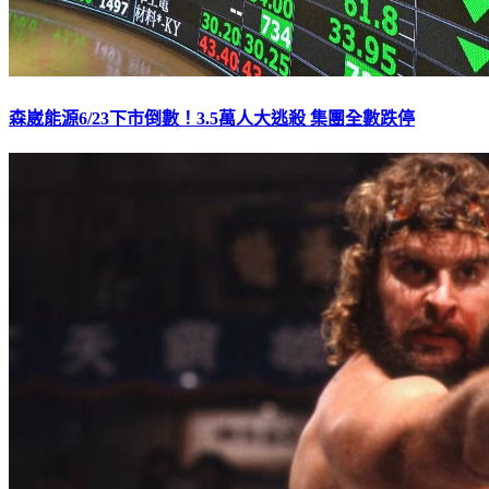
森崴能源6/23下市倒數！3.5萬人大逃殺 集團全數跌停