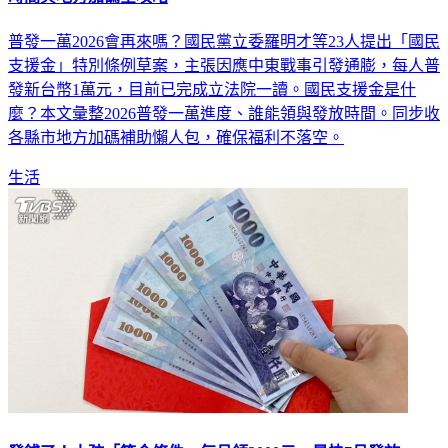
時間與地方加碼全攻略
普發一萬2026會再來嗎？國民黨立委羅明才等23人提出「國民
支援金」特別條例草案，主張因應中東戰事引發通膨，每人普
發新台幣1萬元，目前已完成立法院一讀。國民支援金是什
麼？本文彙整2026普發一萬進度、誰能領與發放時間。同步收
各縣市地方加碼補助懶人包，確保福利不落空。
生活