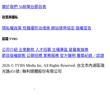
TVBS新聞網
關於我們
56新聞台節目表
政策與隱私
隱私權政策
性騷擾防治措施
網站使用協定
版權宣告
認識 TVBS
公司介紹
企業動態
人才招募
主播專區
星藝象娛樂
節目版權銷售
公開招標
業務服務
官方聲明
獲獎紀錄／認證
2026 © TVBS Media Inc. All Rights Reserved. 台北市內湖區瑞
光路451號 | 聯利媒體股份有限公司