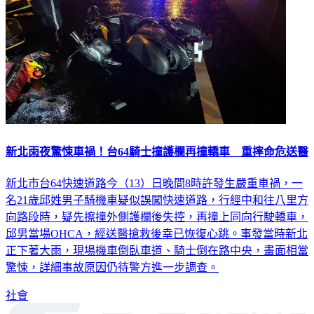
新北雨夜驚悚車禍！台64騎士撞護欄再撞轎車 重摔命危送醫
新北市台64快速道路今（13）日晚間8時許發生嚴重車禍，一
名21歲邱姓男子騎機車疑似誤闖快速道路，行經中和往八里方
向路段時，疑先擦撞外側護欄後失控，再撞上同向行駛轎車，
邱男當場OHCA，經送醫搶救後幸已恢復心跳。事發當時新北
正下著大雨，現場機車倒臥車道、騎士倒在路中央，畫面相當
驚悚，詳細事故原因仍待警方進一步調查。
社會