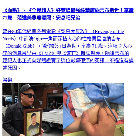
《血點》、《全民超人》好萊塢最強綠葉唐納吉布逝世！享壽
71歲 范達美悲痛曬照：安息吧兄弟
曾在80年代經典系列電影《菜鳥大反攻》（Revenge of the
Nerds）中飾演Ogre一角而深植人心的性格男星唐納吉布
（Donald Gibb），驚傳於近日逝世，享壽 71 歲。這項令人心
碎的消息最早由《TMZ》與《滾石》雜誌報導，隨後吉布的
經紀人也正式向媒體證實了這位影壇硬漢的死訊，不過沒有詳
述死因。
娛樂