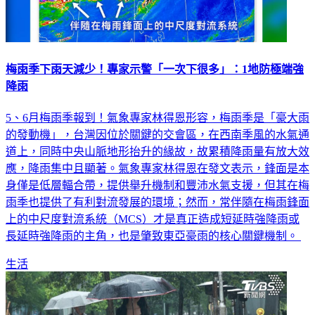
梅雨季下雨天減少！專家示警「一次下很多」：1地防極端強
降雨
5、6月梅雨季報到！氣象專家林得恩形容，梅雨季是「豪大雨
的發動機」，台灣因位於關鍵的交會區，在西南季風的水氣通
道上，同時中央山脈地形抬升的緣故，故累積降雨量有放大效
應，降雨集中且顯著。氣象專家林得恩在發文表示，鋒面是本
身僅是低層輻合帶，提供舉升機制和豐沛水氣支援，但其在梅
雨季也提供了有利對流發展的環境；然而，常伴隨在梅雨鋒面
上的中尺度對流系統（MCS）才是真正造成短延時強降雨或
長延時強降雨的主角，也是肇致東亞豪雨的核心關鍵機制。
生活