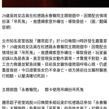
29歲吳姓女店員在松德路永春醫院主題遊戲中，因需配合情境
扮演「吊死鬼」，竟遭繩索意外纏住，導致昏迷。（圖／翻攝
官網）
北市知名密室逃脫「邏思起子」於10日晚間19時許發生嚴重意
外！29歲吳姓女店員在松德路永春醫院主題遊戲中，因需配合
情境扮演「吊死鬼」，竟遭繩索意外纏住，導致昏迷。玩家最
初誤以為是表演，直至發現吳女動作異常，才驚覺不對勁。員
工合力救援並緊急送醫，目前吳女雖恢復微弱呼吸心跳，仍處
重度昏迷，今日證實吳女仍不幸身亡。檢方將前往北醫附醫進
行相驗，以釐清確切死因。
主題遊戲「永春醫院」　關卡使用吊繩扮吊死鬼
邏思起子密室逃脫10日晚間多組玩家於松德路店參加「永春醫
院」主題遊戲，負責扮演「吊死鬼」的吳姓女員工，於關卡內