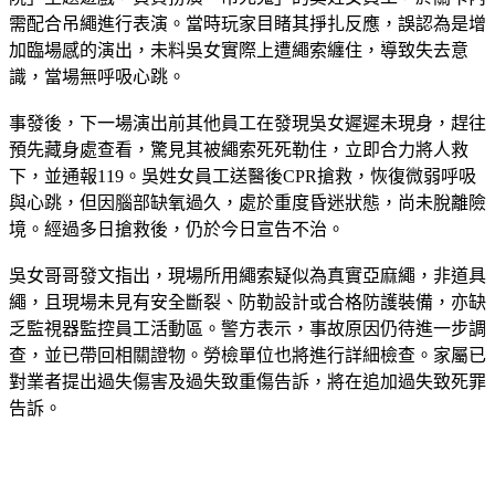
需配合吊繩進行表演。當時玩家目睹其掙扎反應，誤認為是增
加臨場感的演出，未料吳女實際上遭繩索纏住，導致失去意
識，當場無呼吸心跳。
事發後，下一場演出前其他員工在發現吳女遲遲未現身，趕往
預先藏身處查看，驚見其被繩索死死勒住，立即合力將人救
下，並通報119。吳姓女員工送醫後CPR搶救，恢復微弱呼吸
與心跳，但因腦部缺氧過久，處於重度昏迷狀態，尚未脫離險
境。經過多日搶救後，仍於今日宣告不治。
吳女哥哥發文指出，現場所用繩索疑似為真實亞麻繩，非道具
繩，且現場未見有安全斷裂、防勒設計或合格防護裝備，亦缺
乏監視器監控員工活動區。警方表示，事故原因仍待進一步調
查，並已帶回相關證物。勞檢單位也將進行詳細檢查。家屬已
對業者提出過失傷害及過失致重傷告訴，將在追加過失致死罪
告訴。