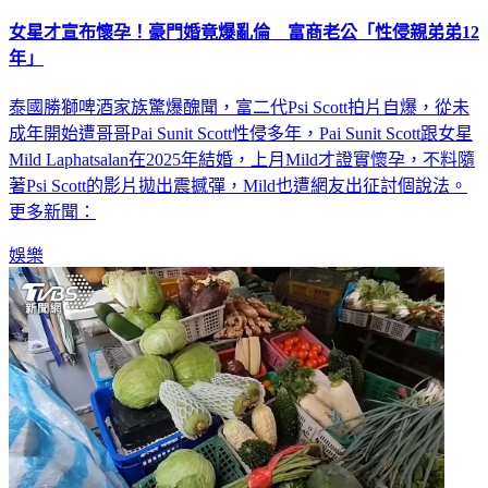
女星才宣布懷孕！豪門婚竟爆亂倫 富商老公「性侵親弟弟12
年」
泰國勝獅啤酒家族驚爆醜聞，富二代Psi Scott拍片自爆，從未
成年開始遭哥哥Pai Sunit Scott性侵多年，Pai Sunit Scott跟女星
Mild Laphatsalan在2025年結婚，上月Mild才證實懷孕，不料隨
著Psi Scott的影片拋出震撼彈，Mild也遭網友出征討個說法。
更多新聞：
娛樂