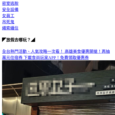
密室逃脫
安全設備
女員工
吊死鬼
繩索纏住
◤放假去哪玩？◢
全台熱門活動、人氣攻略一次看！
高雄美食優惠開搶！再抽
萬元住宿券
下載食尚玩家APP！免費領取優惠券