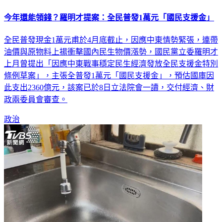
今年還能領錢？羅明才提案：全民普發1萬元「國民支援金」
全民普發現金1萬元甫於4月底截止，因應中東情勢緊張，連帶
油價與原物料上揚衝擊國內民生物價漲勢，國民黨立委羅明才
上月曾提出「因應中東戰事穩定民生經濟發放全民支援金特別
條例草案」，主張全普發1萬元「國民支援金」，預估國庫因
此支出2360億元，該案已於8日立法院會一讀，交付經濟、財
政兩委員會審查。
政治