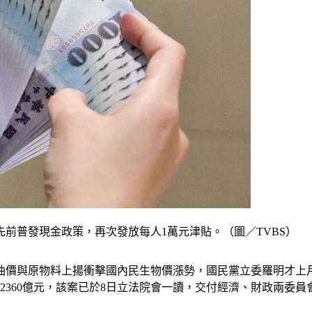
先前普發現金政策，再次發放每人1萬元津貼。（圖／TVBS）
帶油價與原物料上揚衝擊國內民生物價漲勢，國民黨立委羅明才上
2360億元，該案已於8日立法院會一讀，交付經濟、財政兩委員