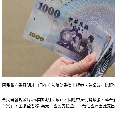
國民黨立委羅明才13日在立法院財委會上提案，建議政府比照
全民普發現金1萬元甫於4月底截止，因應中東情勢緊張，連
草案」，主張全普發1萬元「國民支援金」，預估國庫因此支出