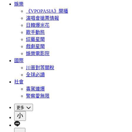
娛樂
《VPOPASIA》開播
演唱會搶票情報
日韓爆米花
歌手動態
綜藝星聞
戲劇星聞
娛樂電影院
國際
川普對等關稅
全球必讀
社會
毒駕連爆
警察愛無限
更多