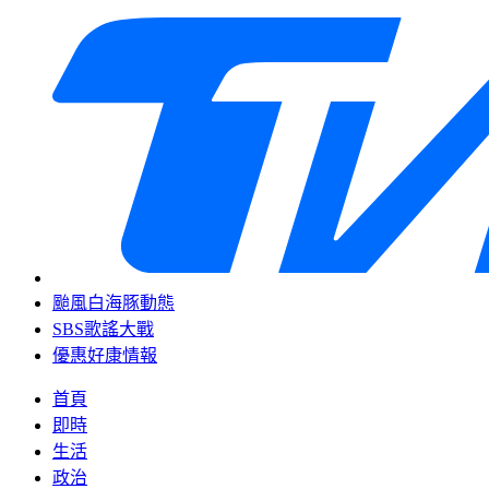
颱風白海豚動態
SBS歌謠大戰
優惠好康情報
首頁
即時
生活
政治