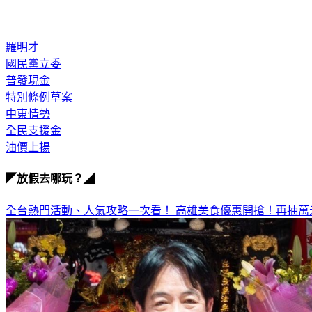
羅明才
國民黨立委
普發現金
特別條例草案
中東情勢
全民支援金
油價上揚
◤放假去哪玩？◢
全台熱門活動、人氣攻略一次看！
高雄美食優惠開搶！再抽萬