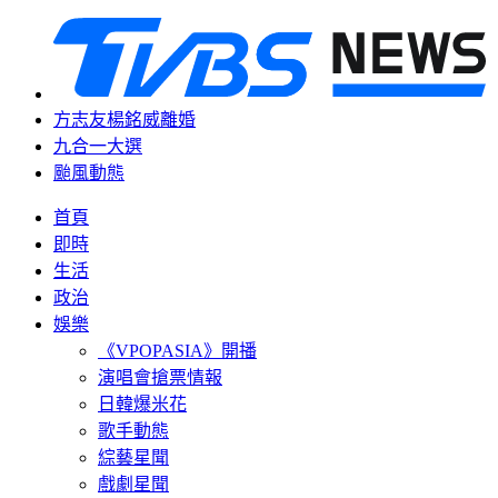
方志友楊銘威離婚
九合一大選
颱風動態
首頁
即時
生活
政治
娛樂
《VPOPASIA》開播
演唱會搶票情報
日韓爆米花
歌手動態
綜藝星聞
戲劇星聞