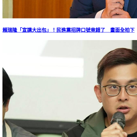
賴瑞隆「宣講大出包」！民進黨招牌口號竟錯了 畫面全拍下