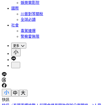
娛樂電影院
國際
川普對等關稅
全球必讀
社會
毒駕連爆
警察愛無限
更多
快訊