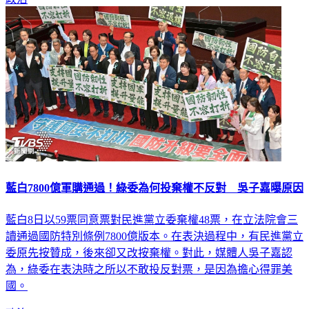
藍白7800億軍購通過！綠委為何投棄權不反對 吳子嘉曝原因
藍白8日以59票同意票對民進黨立委棄權48票，在立法院會三
讀通過國防特別條例7800億版本。在表決過程中，有民進黨立
委原先按贊成，後來卻又改按棄權。對此，媒體人吳子嘉認
為，綠委在表決時之所以不敢投反對票，是因為擔心得罪美
國。
政治