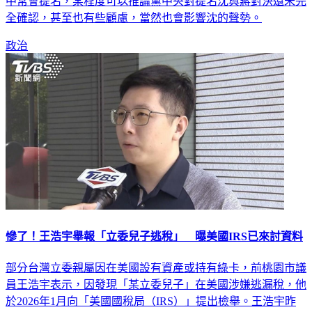
全確認，甚至也有些顧慮，當然也會影響沈的聲勢。
政治
慘了！王浩宇舉報「立委兒子逃稅」 曝美國IRS已來討資料
部分台灣立委親屬因在美國設有資產或持有綠卡，前桃園市議
員王浩宇表示，因發現「某立委兒子」在美國涉嫌逃漏稅，他
於2026年1月向「美國國稅局（IRS）」提出檢舉。王浩宇昨
（8）日透露IRS已要求補充相關資料，雖未公開立委姓名，