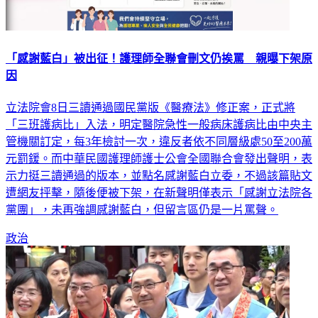
「感謝藍白」被出征！護理師全聯會刪文仍挨罵 親曝下架原
因
立法院會8日三讀通過國民黨版《醫療法》修正案，正式將
「三班護病比」入法，明定醫院急性一般病床護病比由中央主
管機關訂定，每3年檢討一次，違反者依不同層級處50至200萬
元罰鍰。而中華民國護理師護士公會全國聯合會發出聲明，表
示力挺三讀通過的版本，並點名感謝藍白立委，不過該篇貼文
遭網友抨擊，隨後便被下架，在新聲明僅表示「感謝立法院各
黨團」，未再強調感謝藍白，但留言區仍是一片罵聲。
政治