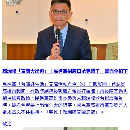
賴瑞隆「宣講大出包」！民進黨招牌口號竟錯了 畫面全拍下
民進黨「台灣好生活」宣講活動自今（9）日起展開，首站從
高雄市起跑，行政院副院長鄭麗君領軍打頭陣，市長陳其邁也
到場細數政績。民進黨高雄市長參選人賴瑞隆登台暢談願景
時，被抓包螢幕上出現斗大的錯字，國民黨高雄市黨部發言人
張永杰忍不住狠酸，「笑死！賴瑞隆又鬧烏龍」。
政治