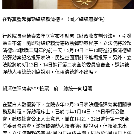
在野黨發起彈劾總統賴清德。（圖／總統府提供）
行政院長卓榮泰去年底宣布不副署《財政收支劃分法》，引發
藍白不滿，隨即對總統賴清德啟動彈劾案程序。立法院將於賴
清德520就職二周年的前一天，5月19日上午10時進行賴清德總
統彈劾案記名投票表決，民進黨團預計不進場投票。另外，立
法院將於5月13日、14日進行第二次全院委員會審查，邀請被
彈劾人賴總統列席說明，但賴清德將不出席。
賴清德彈劾案5/19投票　府：總統一向坦蕩
在藍白人數優勢下，立院去年12月26日表決通過彈劾案相關事
務及時程。彈劾程序上，已於今年1月14日、15日舉行公聽
會，聽取社會公正人士意見，並在1月21、22日進行第一次全
院委員會審查，邀請被彈劾人賴清德列席說明，但賴並未出
席。立法院朝野各黨團4月24日達成共識，同意於5月19日上午
10時，進行賴清德彈劾案記名投票表決。