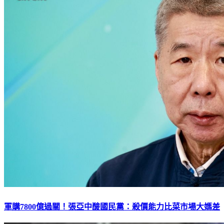
軍購7800億過關！張亞中酸國民黨：殺價能力比菜市場大媽差