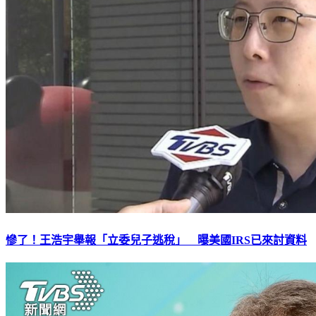
慘了！王浩宇舉報「立委兒子逃稅」 曝美國IRS已來討資料