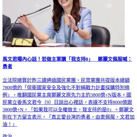
馬文君曝內心話！若做主軍購「我支持0」 鄭麗文佩服喊：
勇者
立法院總算於昨三讀通過國民黨團、民眾黨團共提版本總額
7800億的「保衛國家安全及強化不對稱戰力計畫採購特別條
例」，推翻國民黨主席鄭麗文原先力主的3800億+N版本。國
民黨立委馬文君今（9）日說出心裡話，表達不支持8000億跟
3800億+N，「如果我可以全權做主，我支持的是0」。鄭麗文
則在下方留言表示，「真正愛台灣的勇者，由衷佩服，文君加
油！」
政治