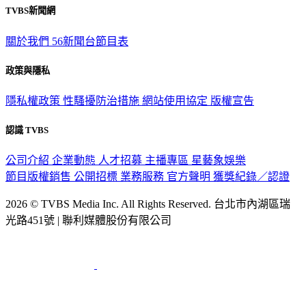
關於我們
56新聞台節目表
政策與隱私
隱私權政策
性騷擾防治措施
網站使用協定
版權宣告
認識 TVBS
公司介紹
企業動態
人才招募
主播專區
星藝象娛樂
節目版權銷售
公開招標
業務服務
官方聲明
獲獎紀錄／認證
2026 © TVBS Media Inc. All Rights Reserved. 台北市內湖區瑞
光路451號 | 聯利媒體股份有限公司