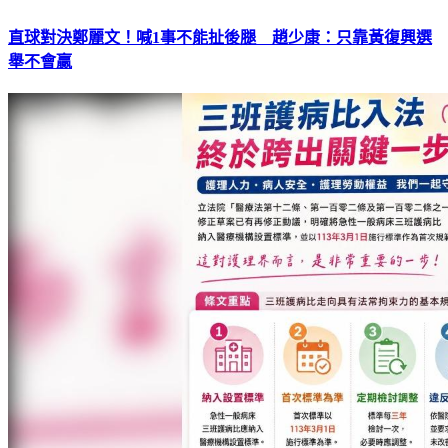
直球對決鄭麗文！喊1事不能扯後腿 趙少康：只靠黃復興選
舉不會贏