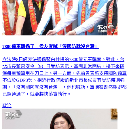
7800億軍購過了 侯友宜喊「沒國防就沒台灣」
立法院8日經表決通過藍白共提的7800億元軍購案。對此，台
北市長蔣萬安今（9）日受訪表示，黨團非常團結，接下來確
保每筆預算用在刀口上。另一方面，先前曾表態支持國防預算
不低於GDP3％、相近行政院版的新北市長侯友宜受訪時則強
調，「沒有國防就沒有台灣」，他也喊話，軍購案既然朝野都
已經通過了，就要趕快落實執行。
政治