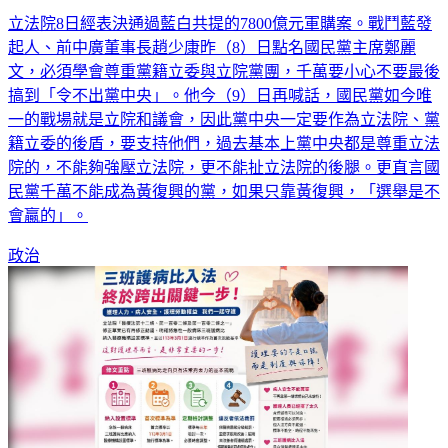
起人、前中廣董事長趙少康昨（8）日點名國民黨主席鄭麗
文，必須學會尊重黨籍立委與立院黨團，千萬要小心不要最後
搞到「令不出黨中央」。他今（9）日再喊話，國民黨如今唯
一的戰場就是立院和議會，因此黨中央一定要作為立法院、黨
籍立委的後盾，要支持他們，過去基本上黨中央都是尊重立法
院的，不能夠強壓立法院，更不能扯立法院的後腿。更直言國
民黨千萬不能成為黃復興的黨，如果只靠黃復興，「選舉是不
會贏的」。
政治