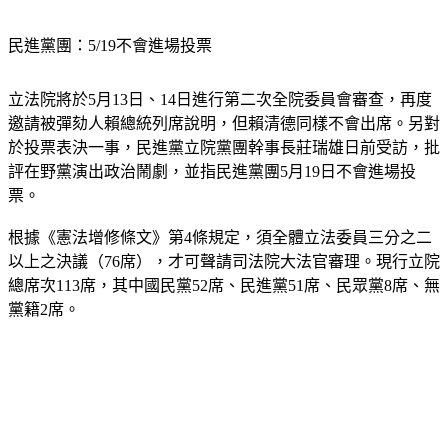
民進黨團：5/19不會進場投票
立法院將於5月13日、14日進行第二次全院委員會審查，再度
邀請被彈劾人賴總統列席說明，但賴清德同樣不會出席。另對
於投票表決一事，民進黨立院黨團幹事長莊瑞雄日前受訪，批
評在野黨演出政治鬧劇，並指民進黨團5月19日不會進場投
票。
根據《憲法增修條文》第4條規定，須全體立法委員三分之二
以上之決議（76席），才可聲請司法院大法官審理。現行立院
總席次113席，其中國民黨52席、民進黨51席、民眾黨8席、無
黨籍2席。