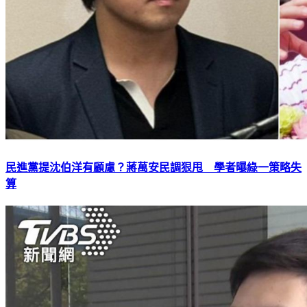
民進黨提沈伯洋有顧慮？蔣萬安民調狠甩 學者曝綠一策略失
算