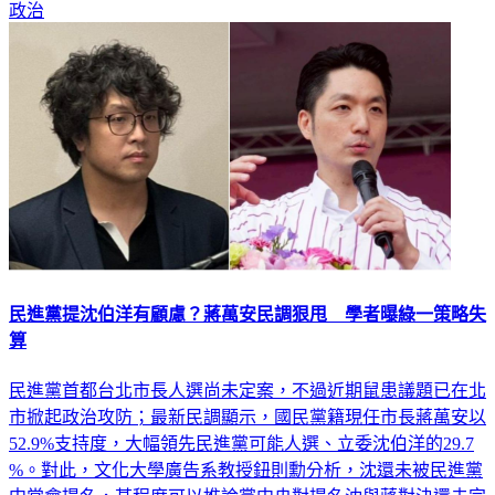
民進黨提沈伯洋有顧慮？蔣萬安民調狠甩 學者曝綠一策略失
算
民進黨首都台北市長人選尚未定案，不過近期鼠患議題已在北
市掀起政治攻防；最新民調顯示，國民黨籍現任市長蔣萬安以
52.9%支持度，大幅領先民進黨可能人選、立委沈伯洋的29.7
%。對此，文化大學廣告系教授鈕則勳分析，沈還未被民進黨
中常會提名，某程度可以推論黨中央對提名沈與蔣對決還未完