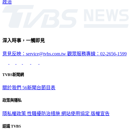
深入時事，一觸即見
意見反映：service@tvbs.com.tw
觀眾服務專線：02-2656-1599
TVBS新聞網
關於我們
56新聞台節目表
政策與隱私
隱私權政策
性騷擾防治措施
網站使用協定
版權宣告
認識 TVBS