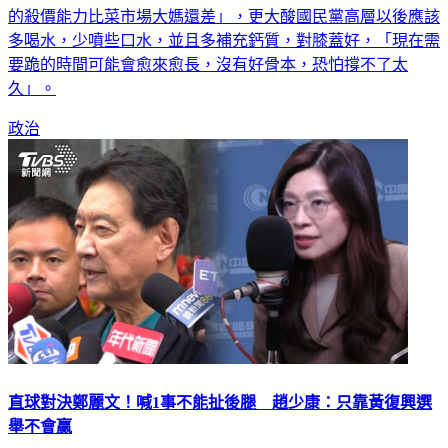
多喝水，少噴些口水，並且多補充鈣質，對膝蓋好，「現在需
要跪的時間可能會愈來愈長，沒有好骨本，恐怕撐不了太
久」。
政治
直球對決鄭麗文！喊1事不能扯後腿 趙少康：只靠黃復興選
舉不會贏
立法院8日經表決通過藍白共提的7800億元軍購案。戰鬥藍發