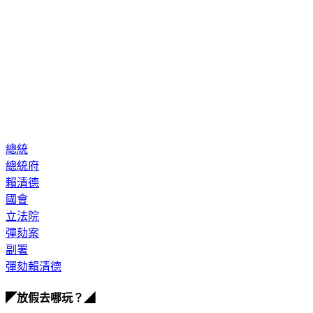
總統
總統府
賴清德
國會
立法院
彈劾案
副署
彈劾賴清德
◤放假去哪玩？◢
全台熱門活動、人氣攻略一次看！
高雄美食優惠開搶！再抽