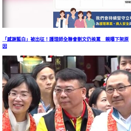
「感謝藍白」被出征！護理師全聯會刪文仍挨罵 親曝下架原
因