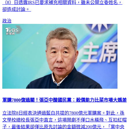
卻造成討論。
政治
軍購7800億過關！張亞中酸國民黨：殺價能力比菜市場大媽差
立法院8日經表決通過藍白共提的7800億元軍購案。對此，孫
文學校總校長張亞中直言，這場鬧劇不僅口水橫飛、互扣紅帽
子，最後結果卻僅比原先討論的金額微減200億元，「黨中央
的殺價能力比菜市場大媽還差」，更大酸國民黨高層以後應該