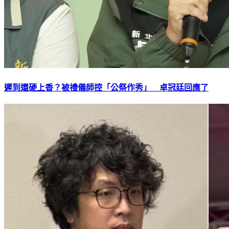
遲到還硬上香？被禮儀師控「公祭作秀」 卓冠廷回應了