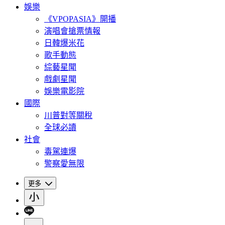
娛樂
《VPOPASIA》開播
演唱會搶票情報
日韓爆米花
歌手動態
綜藝星聞
戲劇星聞
娛樂電影院
國際
川普對等關稅
全球必讀
社會
毒駕連爆
警察愛無限
更多