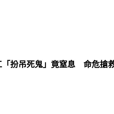
工「扮吊死鬼」竟窒息 命危搶