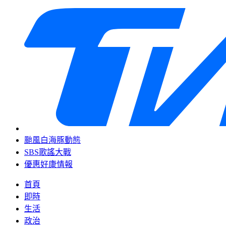
颱風白海豚動態
SBS歌謠大戰
優惠好康情報
首頁
即時
生活
政治