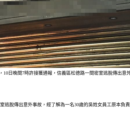
，10日晚間7時許接獲通報，信義區松德路一間密室逃脫傳出意
室逃脫傳出意外事故，經了解為一名30歲的吳姓女員工原本負