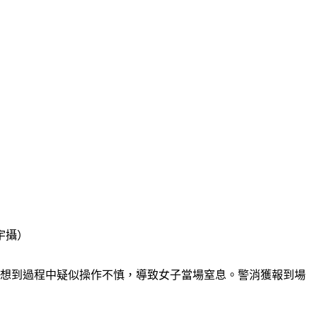
宇攝）
沒想到過程中疑似操作不慎，導致女子當場窒息。警消獲報到場