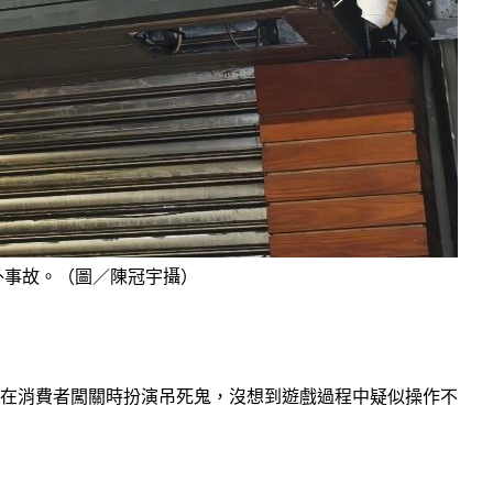
外事故。（圖／陳冠宇攝）
責在消費者闖關時扮演吊死鬼，沒想到遊戲過程中疑似操作不