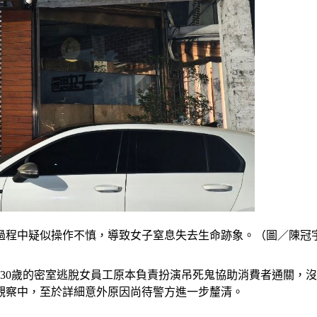
戲過程中疑似操作不慎，導致女子窒息失去生命跡象。（圖／陳冠
名30歲的密室逃脫女員工原本負責扮演吊死鬼協助消費者通關，
觀察中，至於詳細意外原因尚待警方進一步釐清。