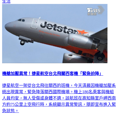
生活
機艙加壓異常！捷星航空台北飛關西客機「緊急迫降」
捷星航空一架從台北飛往關西的班機，今天清晨因機艙加壓系
統出現異常，緊急降落關西國際機場。機上186名乘客與機組
人員均安，無人受傷或身體不適。該航班在高知縣室戶岬西南
方約75公里上空飛行時，系統顯示異常警訊，隨即宣布進入緊
急狀態。