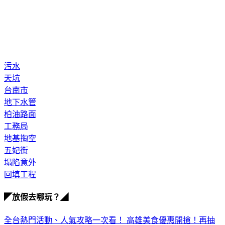
污水
天坑
台南市
地下水管
柏油路面
工務局
地基掏空
五妃街
塌陷意外
回填工程
◤放假去哪玩？◢
全台熱門活動、人氣攻略一次看！
高雄美食優惠開搶！再抽