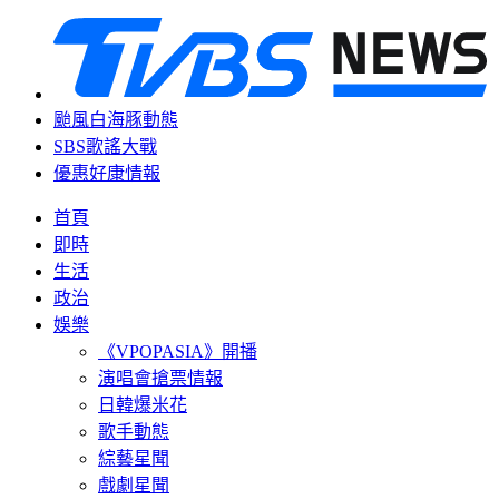
颱風白海豚動態
SBS歌謠大戰
優惠好康情報
首頁
即時
生活
政治
娛樂
《VPOPASIA》開播
演唱會搶票情報
日韓爆米花
歌手動態
綜藝星聞
戲劇星聞