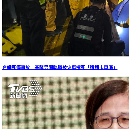
台鐵死傷事故 基隆男闖軌道被火車撞死「遺體卡車底」