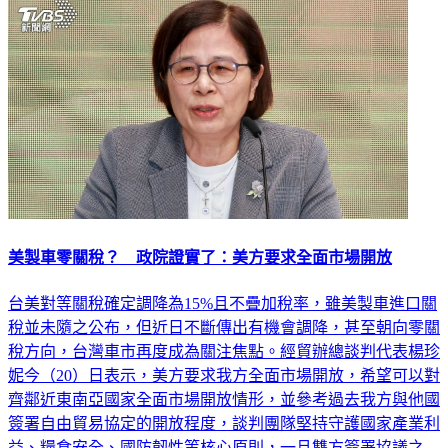
美製車零關稅？ 政院證實了：美方要求全面市場開放
台美對等關稅確定調降為15%且不疊加稅率，雖美製車進口關
稅並未隨之公布，但近日不斷傳出有機會調降，甚至朝向零關
稅方向，台灣車市再度成為關注焦點。經貿辦總談判代表楊珍
妮今（20）日表示，美方要求我方全面市場開放，希望可以對
齊鄰近東南亞國家全面市場開放情形，並參考過去我方與他國
簽署自由貿易協定的開放程度，談判團隊堅持守護國家產業利
益、糧食安全、國防韌性等核心原則，一旦雙方簽署協議之