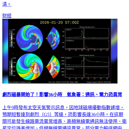
清。
財經
劇烈磁暴開始了！影響36小時 氣象署：通訊、電力恐異常
上午9時發布太空天氣警示訊息，因地球磁場擾動指數遽增，
預期短暫達到劇烈（G5）等級，恐影響長達36小時。在這期
間可能發生線路電流異常增高、高頻無線電通訊無法使用、衛
星定位誤差增加、低頻無線電通訊異常、部分電力輸送網中