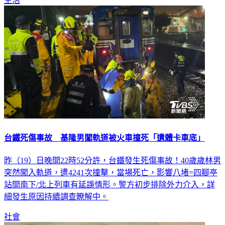
生活
台鐵死傷事故 基隆男闖軌道被火車撞死「遺體卡車底」
昨（19）日晚間22時52分許，台鐵發生死傷事故！40歲歲林男
突然闖入軌道，遭4241次撞擊，當場死亡，影響八堵=四腳亭
站間南下/北上列車有延誤情形。警方初步排除外力介入，詳
細發生原因持續調查瞭解中。
社會