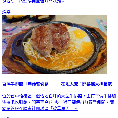
與背景，帶您快速掌握熱門話題。
娛樂
百坪牛排館「無預警倒閉」！ 在地人驚：開幕還大排長龍
位於台中梧棲區一個佔地百坪的大型牛排館，主打平價牛排加
沙拉吧吃到飽，開幕至今1年多，近日卻傳出無預警倒閉，讓
網友紛紛在臉書社團議論「歇業原因」。