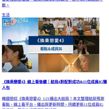
斷。
生活
《換乘戀愛4》線上看後續｜結局4對配對成功&11位成員IG懶
人包
韓國戀綜《換乘戀愛4》1/21播出大結局！本文整理結局預測
看點、線上看平台、播出與更新時間、持續更新11位成員IG