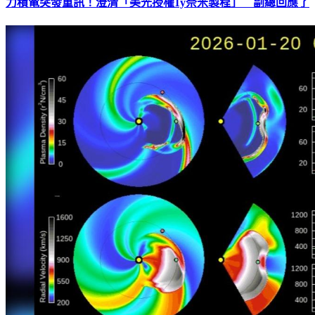
力積電突發重訊！澄清「美光授權1y奈米製程」 副總回應了