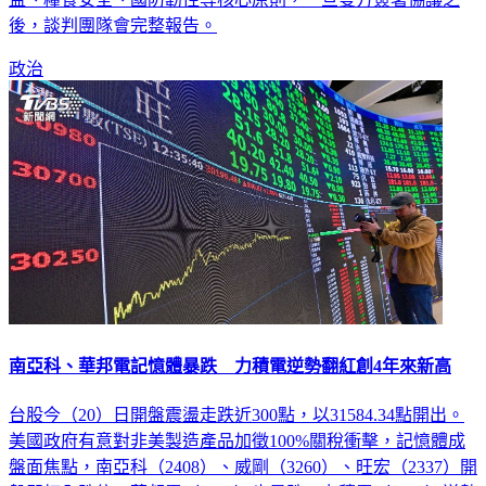
後，談判團隊會完整報告。
政治
南亞科、華邦電記憶體暴跌 力積電逆勢翻紅創4年來新高
台股今（20）日開盤震盪走跌近300點，以31584.34點開出。
美國政府有意對非美製造產品加徵100%關稅衝擊，記憶體成
盤面焦點，南亞科（2408）、威剛（3260）、旺宏（2337）開