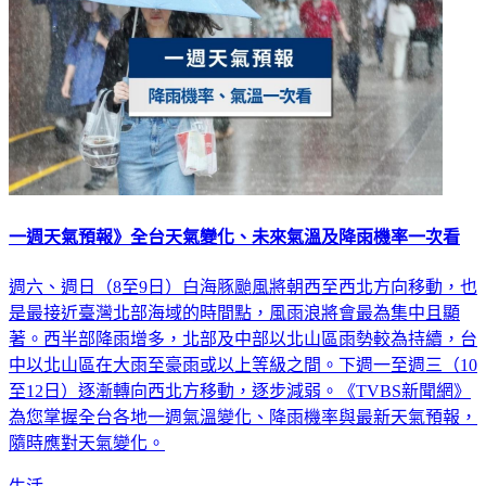
一週天氣預報》全台天氣變化、未來氣溫及降雨機率一次看
週六、週日（8至9日）白海豚颱風將朝西至西北方向移動，也
是最接近臺灣北部海域的時間點，風雨浪將會最為集中且顯
著。西半部降雨增多，北部及中部以北山區雨勢較為持續，台
中以北山區在大雨至豪雨或以上等級之間。下週一至週三（10
至12日）逐漸轉向西北方移動，逐步減弱。《TVBS新聞網》
為您掌握全台各地一週氣溫變化、降雨機率與最新天氣預報，
隨時應對天氣變化。