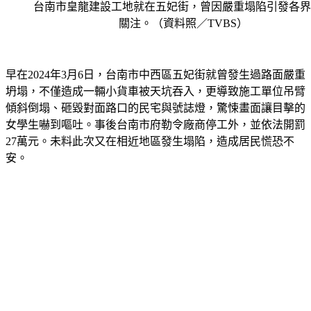
台南市皇龍建設工地就在五妃街，曾因嚴重塌陷引發各界
關注。（資料照／TVBS）
早在2024年3月6日，台南市中西區五妃街就曾發生過路面嚴重
坍塌，不僅造成一輛小貨車被天坑吞入，更導致施工單位吊臂
傾斜倒塌、砸毀對面路口的民宅與號誌燈，驚悚畫面讓目擊的
女學生嚇到嘔吐。事後台南市府勒令廠商停工外，並依法開罰
27萬元。未料此次又在相近地區發生塌陷，造成居民慌恐不
安。