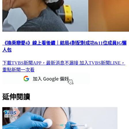
《換乘戀愛4》線上看後續｜結局4對配對成功&11位成員IG懶
人包
下載TVBS新聞APP，最新消息不漏接
加入TVBS新聞LINE，
重點新聞一次看
延伸閱讀