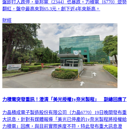
盤即打入跌停，華邦電（2344）也暴跌。力積電（6770）逆勢
翻紅，盤中最高來到65.3元，創下近4年來新高。
財經
力積電突發重訊！澄清「美光授權1y奈米製程」 副總回應了
力晶積成電子製造股份有限公司（力晶6770）19日晚間發布重
大訊息，針對有媒體報導「美光已停產的1y奈米製程將授權給
力積電」回應，與目前實際進度不符，特此發布重大訊息澄