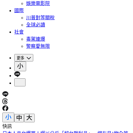
娛樂電影院
國際
川普對等關稅
全球必讀
社會
毒駕連爆
警察愛無限
更多
快訊