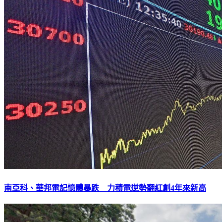
南亞科、華邦電記憶體暴跌 力積電逆勢翻紅創4年來新高