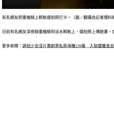
有名網友把重機騎上輕軌還拍照打卡。（圖／翻攝自記者爆料
日前有名網友深夜騎重機騎到淡水輕軌上，還拍照上傳臉書，並
更多新聞：
誘拍少女淫片賣創意私房海賺239萬　入獄還獲准