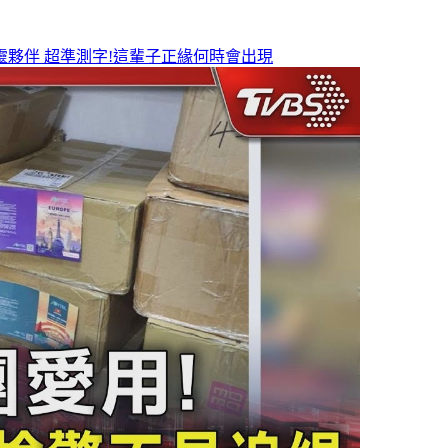
靈夥伴
超準測字!這輩子正緣何時會出現