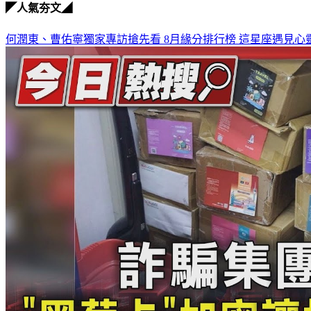
◤人氣夯文◢
何潤東、曹佑寧獨家專訪搶先看
8月緣分排行榜 這星座遇見心