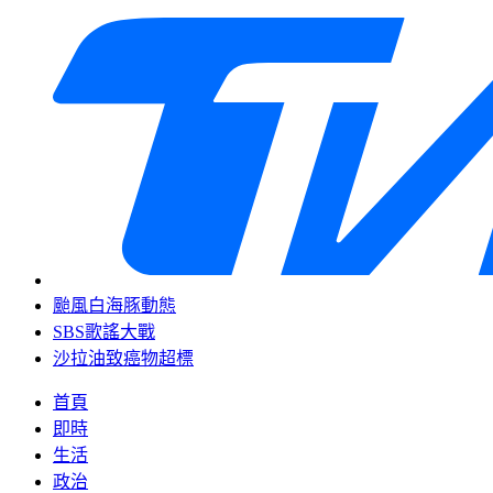
颱風白海豚動態
SBS歌謠大戰
沙拉油致癌物超標
首頁
即時
生活
政治