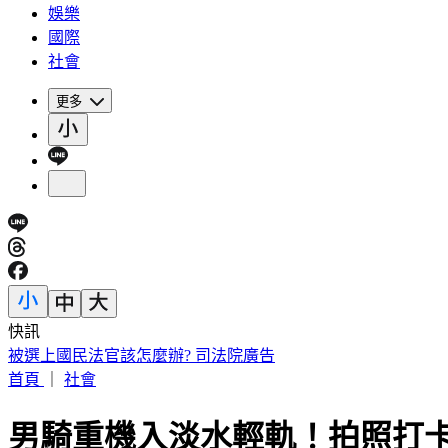
娛樂
國際
社會
更多
快訊
被選上國民法官該怎麼辦? 司法院廣告
首頁
｜
社會
男騎重機入淡水輕軌！拍照打卡