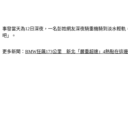
事發當天為12日深夜，一名彭姓網友深夜騎重機騎到淡水輕軌
吧」。
更多新聞：
BMW狂飆173公里　新北「嚴重超速」4熱點在這邊