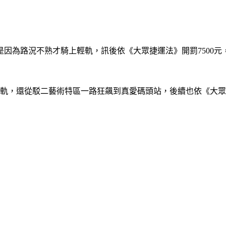
因為路況不熟才騎上輕軌，訊後依《大眾捷運法》開罰7500
雄輕軌，還從駁二藝術特區一路狂飆到真愛碼頭站，後續也依《大眾捷