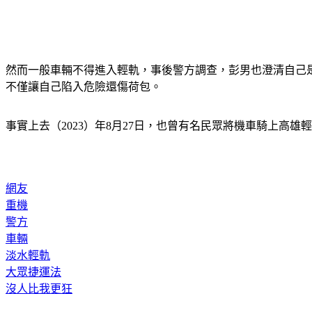
然而一般車輛不得進入輕軌，事後警方調查，彭男也澄清自己是
不僅讓自己陷入危險還傷荷包。
事實上去（2023）年8月27日，也曾有名民眾將機車騎上高
網友
重機
警方
車輛
淡水輕軌
大眾捷運法
沒人比我更狂